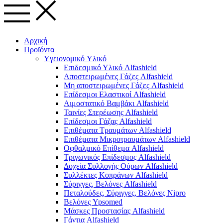
Αρχική
Προϊόντα
Yγειονομικό Yλικό
Επιδεσμικό Υλικό Alfashield
Αποστειρωμένες Γάζες Alfashield
Μη αποστειρωμένες Γάζες Alfashield
Επίδεσμοι Ελαστικοί Alfashield
Αιμοστατικό Βαμβάκι Alfashield
Ταινίες Στερέωσης Alfashield
Επίδεσμοι Γάζας Alfashield
Επιθέματα Τραυμάτων Alfashield
Επιθέματα Μικροτραυμάτων Alfashield
Οφθαλμικό Eπίθεμα Alfashield
Τριγωνικός Επίδεσμος Alfashield
Δοχεία Συλλογής Ούρων Alfashield
Συλλέκτες Κοπράνων Alfashield
Σύριγγες, Βελόνες Alfashield
Πεταλούδες, Σύριγγες, Βελόνες Nipro
Βελόνες Ypsomed
Μάσκες Προστασίας Alfashield
Γάντια Alfashield