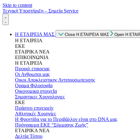
Skip to content
Τεχνική Υποστήριξη – Σημεία Service
Η ΕΤΑΙΡΕΙΑ ΜΑΣ
Close Η ΕΤΑΙΡΕΙΑ ΜΑΣ
Open Η ΕΤΑΙ
Η ΕΤΑΙΡΕΙΑ
ΕΚΕ
ΕΤΑΙΡΙΚΑ ΝΕΑ
ΕΠΙΚΟΙΝΩΝΙΑ
Η ΕΤΑΙΡΕΙΑ
Προφιλ εταιρειας
Οι Ανθρωποι μας
Οικοι Αποκλειστικης Αντιπροσωπευσης
Οραμα ΦιλοσοφΙα
Οικονομικα στοιχεΙα
Σημαντικες Χρονολογιες
ΕΚΕ
Πράσινο επιχειρείν
Αθλητικές Χορηγίες
Η Φροντίδα για το Περιβάλλον είναι στο DNA μας
Πρόγραμμα ΕΚΕ “Σύμμαχος Ζωής”
ΕΤΑΙΡΙΚΑ ΝΕΑ
Δελτία Τύπου