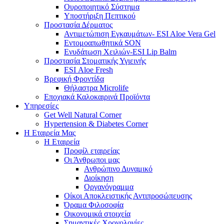
Ουροποιητικό Σύστημα
Υποστήριξη Πεπτικού
Προστασία Δέρματος
Αντιμετώπιση Εγκαυμάτων- ESI Aloe Vera Gel
Εντομοαπωθητικά SON
Ενυδάτωση Χειλιών-ESI Lip Balm
Προστασία Στοματικής Υγιεινής
ESI Αloe Fresh
Βρεφική Φροντίδα
Θήλαστρα Microlife
Εποχιακά Καλοκαιρινά Προϊόντα
Υπηρεσίες
Get Well Natural Corner
Hypertension & Diabetes Corner
Η Εταιρεία Μας
Η Εταιρεία
Προφίλ εταιρείας
Οι Άνθρωποι μας
Ανθρώπινο Δυναμικό
Διοίκηση
Οργανόγραμμα
Οίκοι Αποκλειστικής Αντιπροσώπευσης
Όραμα Φιλοσοφία
Οικονομικά στοιχεία
Σημαντικές Χρονολογίες