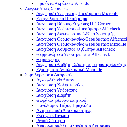
Προϊόντα Ακράτειας-Attends
Διαγνωστικές Συσκευές
Διαχείριση Υπέρτασης-Πιεσόμετρα Microlife
Επαγγελματικά Πιεσόμετρα
Διαχείριση Βάρους-Ζυγαριές HD Corner
Διαχείριση Υπέρτασης-Πιεσόμετρα Alfacheck
Διαχείριση Αναπνευστικού-Νεφελοποιητής
Διαχείριση Θερμοκρασίας-Θερμόμετρα Alfachec
Διαχείριση Θερμοκρασίας-Θερμόμετρα Microlife
Διαχείριση Άσθματος-Οξύμετρα Alfacheck
Θερμαινόμενα Υποστρώματα-Alfacheck
Θερμοφόρες
Διαχείριση Διαβήτη- Σύστημα μέτρησης γλυκόζης
Εξαρτήματα Ανταλλακτικά Microlife
Συμπληρώματα Διατροφής
Άγχος-Αϋπνία Stress
Διαχείριση Χοληστερόλης
Διαχείριση Υπέρτασης
Διαχείριση Διαβήτη
Θωράκιση Ανοσοποιητικού
Πονόλαιμος-Βήχας-Βραχνάδα
Αντιμετώπιση Δυσκοιλιότητας
Eνέργεια-Τόνωση
Ρινικό Σύστημα
Λιποσωμιακά Συμπληρώματα Διατροφής