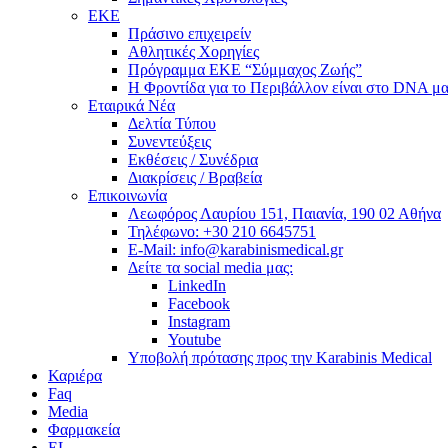
ΕΚΕ
Πράσινο επιχειρείν
Αθλητικές Χορηγίες
Πρόγραμμα ΕΚΕ “Σύμμαχος Ζωής”
Η Φροντίδα για το Περιβάλλον είναι στο DNA μα
Εταιρικά Νέα
Δελτία Τύπου
Συνεντεύξεις
Εκθέσεις / Συνέδρια
Διακρίσεις / Βραβεία
Επικοινωνία
Λεωφόρος Λαυρίου 151, Παιανία, 190 02 Αθήνα
Τηλέφωνο: +30 210 6645751
E-Mail: info@karabinismedical.gr
Δείτε τα social media μας:
LinkedIn
Facebook
Instagram
Youtube
Υποβολή πρότασης προς την Karabinis Medical
Καριέρα
Faq
Media
Φαρμακεία
EL