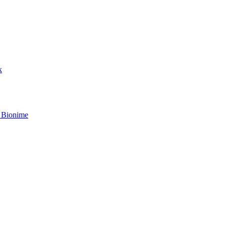
k
 Bionime