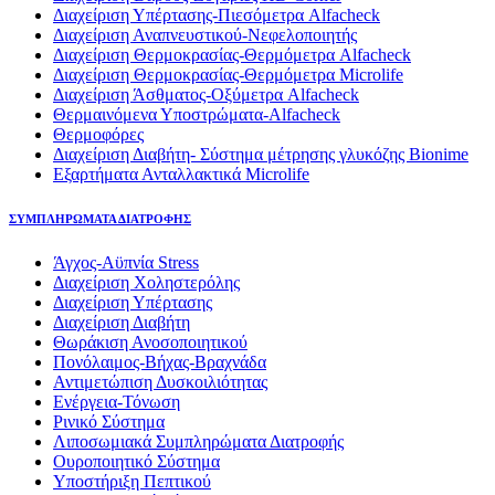
Διαχείριση Υπέρτασης-Πιεσόμετρα Alfacheck
Διαχείριση Αναπνευστικού-Νεφελοποιητής
Διαχείριση Θερμοκρασίας-Θερμόμετρα Alfacheck
Διαχείριση Θερμοκρασίας-Θερμόμετρα Microlife
Διαχείριση Άσθματος-Οξύμετρα Alfacheck
Θερμαινόμενα Υποστρώματα-Alfacheck
Θερμοφόρες
Διαχείριση Διαβήτη- Σύστημα μέτρησης γλυκόζης Bionime
Εξαρτήματα Ανταλλακτικά Microlife
ΣΥΜΠΛΗΡΩΜΑΤΑ ΔΙΑΤΡΟΦΗΣ
Άγχος-Αϋπνία Stress
Διαχείριση Χοληστερόλης
Διαχείριση Υπέρτασης
Διαχείριση Διαβήτη
Θωράκιση Ανοσοποιητικού
Πονόλαιμος-Βήχας-Βραχνάδα
Αντιμετώπιση Δυσκοιλιότητας
Eνέργεια-Τόνωση
Ρινικό Σύστημα
Λιποσωμιακά Συμπληρώματα Διατροφής
Ουροποιητικό Σύστημα
Υποστήριξη Πεπτικού