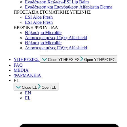
Ενυδάτωση Χειλιών-ESI Lip Balm
Ενυδάτωση και Επανόρθωση Alfaplastin Derma
ΠΡΟΣΤΑΣΙΑ ΣΤΟΜΑΤΙΚΗΣ ΥΓΙΕΙΝΗΣ
ESI Αloe Fresh
ESI Αloe Fresh
ΒΡΕΦΙΚΗ ΦΡΟΝΤΙΔΑ
Θήλαστρα Microlife
Αποστειρωμένες Γάζες Alfashield
Θήλαστρα Microlife
Αποστειρωμένες Γάζες Alfashield
ΥΠΗΡΕΣΙΕΣ
Close ΥΠΗΡΕΣΙΕΣ
Open ΥΠΗΡΕΣΙΕΣ
FAQ
MEDIA
ΦΑΡΜΑΚΕΙΑ
EL
Close EL
Open EL
EN
EL