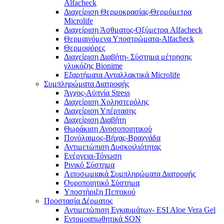
Alfacheck
Διαχείριση Θερμοκρασίας-Θερμόμετρα
Microlife
Διαχείριση Άσθματος-Οξύμετρα Alfacheck
Θερμαινόμενα Υποστρώματα-Alfacheck
Θερμοφόρες
Διαχείριση Διαβήτη- Σύστημα μέτρησης
γλυκόζης Bionime
Εξαρτήματα Ανταλλακτικά Microlife
Συμπληρώματα Διατροφής
Άγχος-Αϋπνία Stress
Διαχείριση Χοληστερόλης
Διαχείριση Υπέρτασης
Διαχείριση Διαβήτη
Θωράκιση Ανοσοποιητικού
Πονόλαιμος-Βήχας-Βραχνάδα
Αντιμετώπιση Δυσκοιλιότητας
Eνέργεια-Τόνωση
Ρινικό Σύστημα
Λιποσωμιακά Συμπληρώματα Διατροφής
Ουροποιητικό Σύστημα
Υποστήριξη Πεπτικού
Προστασία Δέρματος
Αντιμετώπιση Εγκαυμάτων- ESI Aloe Vera Gel
Εντομοαπωθητικά SON