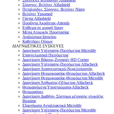
Συλλέκτες Κοπράνων Alfashield
Σύριγγες, Βελόνες Alfashield
Πεταλούδες, Σύριγγες, Βελόνες Nipro
Βελόνες Ypsomed
Γάντια Alfashield
Προϊόντα Ακράτειας-Attends
Επίθεμα σε μορφή Spray
Μέσα Ατομικής Προστασίας
Αναλώσιμα Ιατρείου
Καθετήρες Ούρων
ΔΙΑΓΝΩΣΤΙΚΕΣ ΣΥΣΚΕΥΕΣ
Διαχείριση Υπέρτασης-Πιεσόμετρα Microlife
Επαγγελματικά Πιεσόμετρα
Διαχείριση Βάρους-Ζυγαριές HD Corner
Διαχείριση Υπέρτασης-Πιεσόμετρα Alfacheck
Διαχείριση Αναπνευστικού-Νεφελοποιητής
Διαχείριση Θερμοκρασίας-Θερμόμετρα Alfacheck
Διαχείριση Θερμοκρασίας-Θερμόμετρα Microlife
Διαχείριση Άσθματος-Οξύμετρα Alfacheck
Θερμαινόμενα Υποστρώματα-Alfacheck
Θερμοφόρες
Διαχείριση Διαβήτη- Σύστημα μέτρησης γλυκόζης
Bionime
Εξαρτήματα Ανταλλακτικά Microlife
Διαχείριση Υπέρτασης-Πιεσόμετρα Microlife