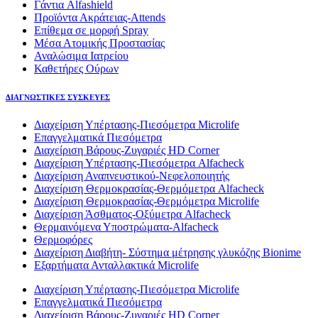
Γάντια Alfashield
Προϊόντα Ακράτειας-Attends
Επίθεμα σε μορφή Spray
Μέσα Ατομικής Προστασίας
Αναλώσιμα Ιατρείου
Καθετήρες Ούρων
ΔΙΑΓΝΩΣΤΙΚΕΣ ΣΥΣΚΕΥΕΣ
Διαχείριση Υπέρτασης-Πιεσόμετρα Microlife
Επαγγελματικά Πιεσόμετρα
Διαχείριση Βάρους-Ζυγαριές HD Corner
Διαχείριση Υπέρτασης-Πιεσόμετρα Alfacheck
Διαχείριση Αναπνευστικού-Νεφελοποιητής
Διαχείριση Θερμοκρασίας-Θερμόμετρα Alfacheck
Διαχείριση Θερμοκρασίας-Θερμόμετρα Microlife
Διαχείριση Άσθματος-Οξύμετρα Alfacheck
Θερμαινόμενα Υποστρώματα-Alfacheck
Θερμοφόρες
Διαχείριση Διαβήτη- Σύστημα μέτρησης γλυκόζης Bionime
Εξαρτήματα Ανταλλακτικά Microlife
Διαχείριση Υπέρτασης-Πιεσόμετρα Microlife
Επαγγελματικά Πιεσόμετρα
Διαχείριση Βάρους-Ζυγαριές HD Corner