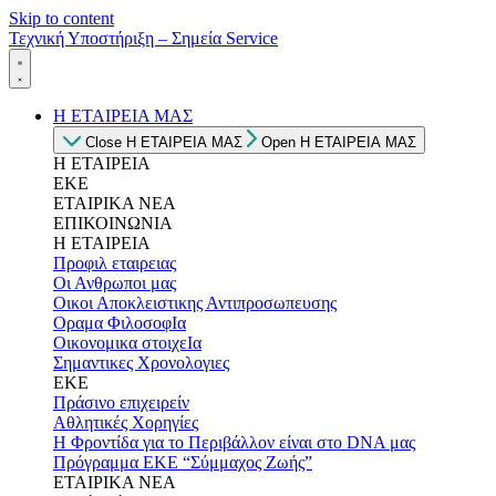
Skip to content
Τεχνική Υποστήριξη – Σημεία Service
Η ΕΤΑΙΡΕΙΑ ΜΑΣ
Close Η ΕΤΑΙΡΕΙΑ ΜΑΣ
Open Η ΕΤΑΙΡΕΙΑ ΜΑΣ
Η ΕΤΑΙΡΕΙΑ
ΕΚΕ
ΕΤΑΙΡΙΚΑ ΝΕΑ
ΕΠΙΚΟΙΝΩΝΙΑ
Η ΕΤΑΙΡΕΙΑ
Προφιλ εταιρειας
Οι Ανθρωποι μας
Οικοι Αποκλειστικης Αντιπροσωπευσης
Οραμα ΦιλοσοφΙα
Οικονομικα στοιχεΙα
Σημαντικες Χρονολογιες
ΕΚΕ
Πράσινο επιχειρείν
Αθλητικές Χορηγίες
Η Φροντίδα για το Περιβάλλον είναι στο DNA μας
Πρόγραμμα ΕΚΕ “Σύμμαχος Ζωής”
ΕΤΑΙΡΙΚΑ ΝΕΑ