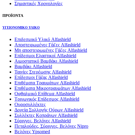
Σημαντικές Χρονολογίες
ΠΡΟΪΟΝΤΑ
ΥΓΕΙΟΝΟΜΙΚΟ ΥΛΙΚΟ
Επιδεσμικό Υλικό Alfashield
Αποστειρωμένες Γάζες Alfashield
Μη αποστειρωμένες Γάζες Alfashield
Επίδεσμοι Ελαστικοί Alfashield
Αιμοστατικό Βαμβάκι Alfashield
Βαμβάκι Alfashield
Ταινίες Στερέωσης Alfashield
Επίδεσμοι Γάζας Alfashield
Επιθέματα Τραυμάτων Alfashield
Επιθέματα Μικροτραυμάτων Alfashield
Οφθαλμικό Eπίθεμα Alfashield
Τριγωνικός Επίδεσμος Alfashield
Ουροσυλλέκτες
Δοχεία Συλλογής Ούρων Alfashield
Συλλέκτες Κοπράνων Alfashield
Σύριγγες, Βελόνες Alfashield
Πεταλούδες, Σύριγγες, Βελόνες Nipro
Βελόνες Ypsomed