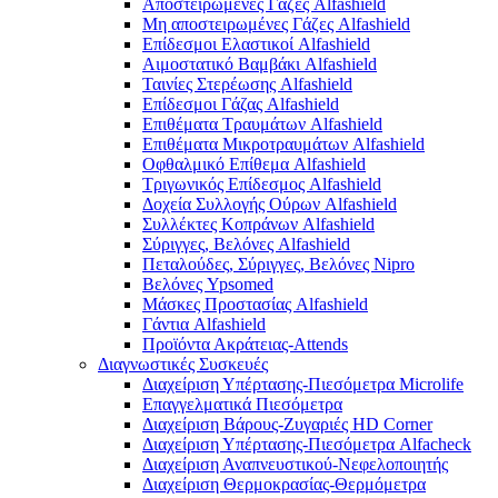
Αποστειρωμένες Γάζες Alfashield
Μη αποστειρωμένες Γάζες Alfashield
Επίδεσμοι Ελαστικοί Alfashield
Αιμοστατικό Βαμβάκι Alfashield
Ταινίες Στερέωσης Alfashield
Επίδεσμοι Γάζας Alfashield
Επιθέματα Τραυμάτων Alfashield
Επιθέματα Μικροτραυμάτων Alfashield
Οφθαλμικό Eπίθεμα Alfashield
Τριγωνικός Επίδεσμος Alfashield
Δοχεία Συλλογής Ούρων Alfashield
Συλλέκτες Κοπράνων Alfashield
Σύριγγες, Βελόνες Alfashield
Πεταλούδες, Σύριγγες, Βελόνες Nipro
Βελόνες Ypsomed
Μάσκες Προστασίας Alfashield
Γάντια Alfashield
Προϊόντα Ακράτειας-Attends
Διαγνωστικές Συσκευές
Διαχείριση Υπέρτασης-Πιεσόμετρα Microlife
Επαγγελματικά Πιεσόμετρα
Διαχείριση Βάρους-Ζυγαριές HD Corner
Διαχείριση Υπέρτασης-Πιεσόμετρα Alfacheck
Διαχείριση Αναπνευστικού-Νεφελοποιητής
Διαχείριση Θερμοκρασίας-Θερμόμετρα