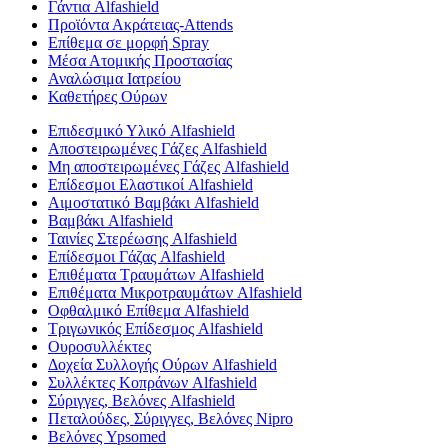
Γάντια Alfashield
Προϊόντα Ακράτειας-Attends
Επίθεμα σε μορφή Spray
Μέσα Ατομικής Προστασίας
Αναλώσιμα Ιατρείου
Καθετήρες Ούρων
Επιδεσμικό Υλικό Alfashield
Αποστειρωμένες Γάζες Alfashield
Μη αποστειρωμένες Γάζες Alfashield
Επίδεσμοι Ελαστικοί Alfashield
Αιμοστατικό Βαμβάκι Alfashield
Βαμβάκι Alfashield
Ταινίες Στερέωσης Alfashield
Επίδεσμοι Γάζας Alfashield
Επιθέματα Τραυμάτων Alfashield
Επιθέματα Μικροτραυμάτων Alfashield
Οφθαλμικό Eπίθεμα Alfashield
Τριγωνικός Επίδεσμος Alfashield
Ουροσυλλέκτες
Δοχεία Συλλογής Ούρων Alfashield
Συλλέκτες Κοπράνων Alfashield
Σύριγγες, Βελόνες Alfashield
Πεταλούδες, Σύριγγες, Βελόνες Nipro
Βελόνες Ypsomed