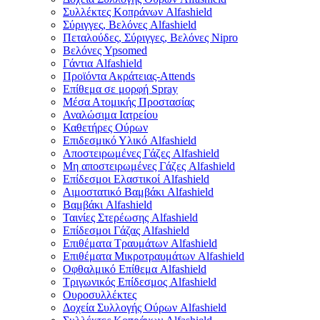
Συλλέκτες Κοπράνων Alfashield
Σύριγγες, Βελόνες Alfashield
Πεταλούδες, Σύριγγες, Βελόνες Nipro
Βελόνες Ypsomed
Γάντια Alfashield
Προϊόντα Ακράτειας-Attends
Επίθεμα σε μορφή Spray
Μέσα Ατομικής Προστασίας
Αναλώσιμα Ιατρείου
Καθετήρες Ούρων
Επιδεσμικό Υλικό Alfashield
Αποστειρωμένες Γάζες Alfashield
Μη αποστειρωμένες Γάζες Alfashield
Επίδεσμοι Ελαστικοί Alfashield
Αιμοστατικό Βαμβάκι Alfashield
Βαμβάκι Alfashield
Ταινίες Στερέωσης Alfashield
Επίδεσμοι Γάζας Alfashield
Επιθέματα Τραυμάτων Alfashield
Επιθέματα Μικροτραυμάτων Alfashield
Οφθαλμικό Eπίθεμα Alfashield
Τριγωνικός Επίδεσμος Alfashield
Ουροσυλλέκτες
Δοχεία Συλλογής Ούρων Alfashield