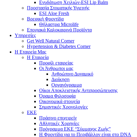
Ενυδάτωση Χειλιών-ESI Lip Balm
Προστασία Στοματικής Υγιεινής
ESI Αloe Fresh
Βρεφική Φροντίδα
Θήλαστρα Microlife
Εποχιακά Καλοκαιρινά Προϊόντα
Υπηρεσίες
Get Well Natural Corner
Hypertension & Diabetes Corner
Η Εταιρεία Μας
Η Εταιρεία
Προφίλ εταιρείας
Οι Άνθρωποι μας
Ανθρώπινο Δυναμικό
Διοίκηση
Οργανόγραμμα
Οίκοι Αποκλειστικής Αντιπροσώπευσης
Όραμα Φιλοσοφία
Οικονομικά στοιχεία
Σημαντικές Χρονολογίες
ΕΚΕ
Πράσινο επιχειρείν
Αθλητικές Χορηγίες
Πρόγραμμα ΕΚΕ “Σύμμαχος Ζωής”
Η Φροντίδα για το Περιβάλλον είναι στο DNA