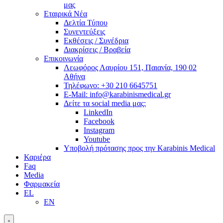
μας
Εταιρικά Νέα
Δελτία Τύπου
Συνεντεύξεις
Εκθέσεις / Συνέδρια
Διακρίσεις / Βραβεία
Επικοινωνία
Λεωφόρος Λαυρίου 151, Παιανία, 190 02
Αθήνα
Τηλέφωνο: +30 210 6645751
E-Mail: info@karabinismedical.gr
Δείτε τα social media μας:
LinkedIn
Facebook
Instagram
Youtube
Υποβολή πρότασης προς την Karabinis Medical
Καριέρα
Faq
Media
Φαρμακεία
EL
EN