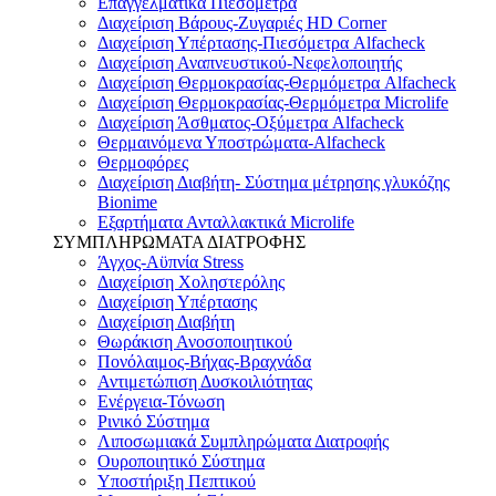
Επαγγελματικά Πιεσόμετρα
Διαχείριση Βάρους-Ζυγαριές HD Corner
Διαχείριση Υπέρτασης-Πιεσόμετρα Alfacheck
Διαχείριση Αναπνευστικού-Νεφελοποιητής
Διαχείριση Θερμοκρασίας-Θερμόμετρα Alfacheck
Διαχείριση Θερμοκρασίας-Θερμόμετρα Microlife
Διαχείριση Άσθματος-Οξύμετρα Alfacheck
Θερμαινόμενα Υποστρώματα-Alfacheck
Θερμοφόρες
Διαχείριση Διαβήτη- Σύστημα μέτρησης γλυκόζης
Bionime
Εξαρτήματα Ανταλλακτικά Microlife
ΣΥΜΠΛΗΡΩΜΑΤΑ ΔΙΑΤΡΟΦΗΣ
Άγχος-Αϋπνία Stress
Διαχείριση Χοληστερόλης
Διαχείριση Υπέρτασης
Διαχείριση Διαβήτη
Θωράκιση Ανοσοποιητικού
Πονόλαιμος-Βήχας-Βραχνάδα
Αντιμετώπιση Δυσκοιλιότητας
Eνέργεια-Τόνωση
Ρινικό Σύστημα
Λιποσωμιακά Συμπληρώματα Διατροφής
Ουροποιητικό Σύστημα
Υποστήριξη Πεπτικού