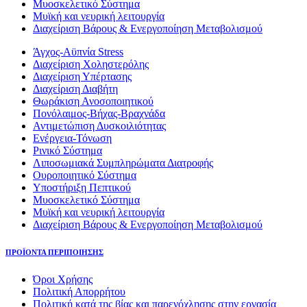
Μυοσκελετικό Σύστημα
Μυϊκή και νευρική λειτουργία
Διαχείριση Βάρους & Ενεργοποίηση Μεταβολισμού
Άγχος-Αϋπνία Stress
Διαχείριση Χοληστερόλης
Διαχείριση Υπέρτασης
Διαχείριση Διαβήτη
Θωράκιση Ανοσοποιητικού
Πονόλαιμος-Βήχας-Βραχνάδα
Αντιμετώπιση Δυσκοιλιότητας
Eνέργεια-Τόνωση
Ρινικό Σύστημα
Λιποσωμιακά Συμπληρώματα Διατροφής
Ουροποιητικό Σύστημα
Υποστήριξη Πεπτικού
Μυοσκελετικό Σύστημα
Μυϊκή και νευρική λειτουργία
Διαχείριση Βάρους & Ενεργοποίηση Μεταβολισμού
ΠΡΟΪΟΝΤΑ ΠΕΡΙΠΟΙΗΣΗΣ
Όροι Χρήσης
Πολιτική Απορρήτου
Πολιτική κατά της βίας και παρενόχλησης στην εργασία