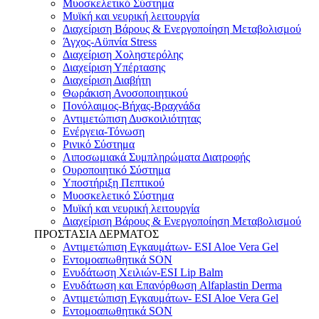
Μυοσκελετικό Σύστημα
Μυϊκή και νευρική λειτουργία
Διαχείριση Βάρους & Ενεργοποίηση Μεταβολισμού
Άγχος-Αϋπνία Stress
Διαχείριση Χοληστερόλης
Διαχείριση Υπέρτασης
Διαχείριση Διαβήτη
Θωράκιση Ανοσοποιητικού
Πονόλαιμος-Βήχας-Βραχνάδα
Αντιμετώπιση Δυσκοιλιότητας
Eνέργεια-Τόνωση
Ρινικό Σύστημα
Λιποσωμιακά Συμπληρώματα Διατροφής
Ουροποιητικό Σύστημα
Υποστήριξη Πεπτικού
Μυοσκελετικό Σύστημα
Μυϊκή και νευρική λειτουργία
Διαχείριση Βάρους & Ενεργοποίηση Μεταβολισμού
ΠΡΟΣΤΑΣΙΑ ΔΕΡΜΑΤΟΣ
Αντιμετώπιση Εγκαυμάτων- ESI Aloe Vera Gel
Εντομοαπωθητικά SON
Ενυδάτωση Χειλιών-ESI Lip Balm
Ενυδάτωση και Επανόρθωση Alfaplastin Derma
Αντιμετώπιση Εγκαυμάτων- ESI Aloe Vera Gel
Εντομοαπωθητικά SON