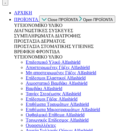
ΑΡΧΙΚΗ
ΠΡΟΪΟΝΤΑ
Close ΠΡΟΪΟΝΤΑ
Open ΠΡΟΪΟΝΤΑ
ΥΓΕΙΟΝΟΜΙΚΟ ΥΛΙΚΟ
ΔΙΑΓΝΩΣΤΙΚΕΣ ΣΥΣΚΕΥΕΣ
ΣΥΜΠΛΗΡΩΜΑΤΑ ΔΙΑΤΡΟΦΗΣ
ΠΡΟΣΤΑΣΙΑ ΔΕΡΜΑΤΟΣ
ΠΡΟΣΤΑΣΙΑ ΣΤΟΜΑΤΙΚΗΣ ΥΓΙΕΙΝΗΣ
ΒΡΕΦΙΚΗ ΦΡΟΝΤΙΔΑ
ΥΓΕΙΟΝΟΜΙΚΟ ΥΛΙΚΟ
Επιδεσμικό Υλικό Alfashield
Αποστειρωμένες Γάζες Alfashield
Μη αποστειρωμένες Γάζες Alfashield
Επίδεσμοι Ελαστικοί Alfashield
Αιμοστατικό Βαμβάκι Alfashield
Βαμβάκι Alfashield
Ταινίες Στερέωσης Alfashield
Επίδεσμοι Γάζας Alfashield
Επιθέματα Τραυμάτων Alfashield
Επιθέματα Μικροτραυμάτων Alfashield
Οφθαλμικό Eπίθεμα Alfashield
Τριγωνικός Επίδεσμος Alfashield
Ουροσυλλέκτες
Δοχεία Συλλογής Ούρων Alfashield