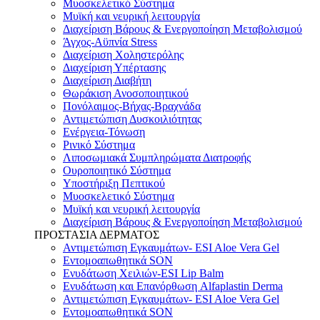
Μυοσκελετικό Σύστημα
Μυϊκή και νευρική λειτουργία
Διαχείριση Βάρους & Ενεργοποίηση Μεταβολισμού
Άγχος-Αϋπνία Stress
Διαχείριση Χοληστερόλης
Διαχείριση Υπέρτασης
Διαχείριση Διαβήτη
Θωράκιση Ανοσοποιητικού
Πονόλαιμος-Βήχας-Βραχνάδα
Αντιμετώπιση Δυσκοιλιότητας
Eνέργεια-Τόνωση
Ρινικό Σύστημα
Λιποσωμιακά Συμπληρώματα Διατροφής
Ουροποιητικό Σύστημα
Υποστήριξη Πεπτικού
Μυοσκελετικό Σύστημα
Μυϊκή και νευρική λειτουργία
Διαχείριση Βάρους & Ενεργοποίηση Μεταβολισμού
ΠΡΟΣΤΑΣΙΑ ΔΕΡΜΑΤΟΣ
Αντιμετώπιση Εγκαυμάτων- ESI Aloe Vera Gel
Εντομοαπωθητικά SON
Ενυδάτωση Χειλιών-ESI Lip Balm
Ενυδάτωση και Επανόρθωση Alfaplastin Derma
Αντιμετώπιση Εγκαυμάτων- ESI Aloe Vera Gel
Εντομοαπωθητικά SON