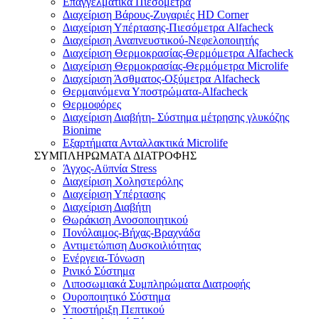
Επαγγελματικά Πιεσόμετρα
Διαχείριση Βάρους-Ζυγαριές HD Corner
Διαχείριση Υπέρτασης-Πιεσόμετρα Alfacheck
Διαχείριση Αναπνευστικού-Νεφελοποιητής
Διαχείριση Θερμοκρασίας-Θερμόμετρα Alfacheck
Διαχείριση Θερμοκρασίας-Θερμόμετρα Microlife
Διαχείριση Άσθματος-Οξύμετρα Alfacheck
Θερμαινόμενα Υποστρώματα-Alfacheck
Θερμοφόρες
Διαχείριση Διαβήτη- Σύστημα μέτρησης γλυκόζης
Bionime
Εξαρτήματα Ανταλλακτικά Microlife
ΣΥΜΠΛΗΡΩΜΑΤΑ ΔΙΑΤΡΟΦΗΣ
Άγχος-Αϋπνία Stress
Διαχείριση Χοληστερόλης
Διαχείριση Υπέρτασης
Διαχείριση Διαβήτη
Θωράκιση Ανοσοποιητικού
Πονόλαιμος-Βήχας-Βραχνάδα
Αντιμετώπιση Δυσκοιλιότητας
Eνέργεια-Τόνωση
Ρινικό Σύστημα
Λιποσωμιακά Συμπληρώματα Διατροφής
Ουροποιητικό Σύστημα
Υποστήριξη Πεπτικού