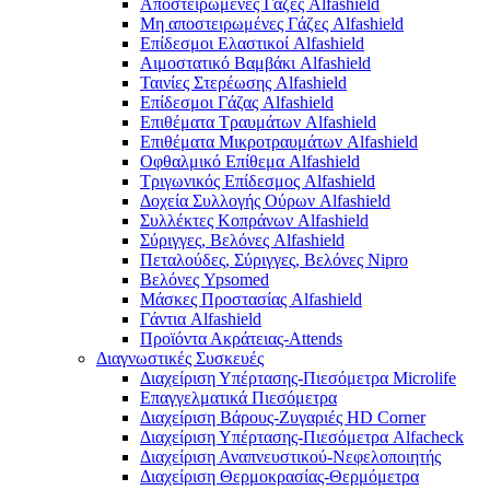
Αποστειρωμένες Γάζες Alfashield
Μη αποστειρωμένες Γάζες Alfashield
Επίδεσμοι Ελαστικοί Alfashield
Αιμοστατικό Βαμβάκι Alfashield
Ταινίες Στερέωσης Alfashield
Επίδεσμοι Γάζας Alfashield
Επιθέματα Τραυμάτων Alfashield
Επιθέματα Μικροτραυμάτων Alfashield
Οφθαλμικό Eπίθεμα Alfashield
Τριγωνικός Επίδεσμος Alfashield
Δοχεία Συλλογής Ούρων Alfashield
Συλλέκτες Κοπράνων Alfashield
Σύριγγες, Βελόνες Alfashield
Πεταλούδες, Σύριγγες, Βελόνες Nipro
Βελόνες Ypsomed
Μάσκες Προστασίας Alfashield
Γάντια Alfashield
Προϊόντα Ακράτειας-Attends
Διαγνωστικές Συσκευές
Διαχείριση Υπέρτασης-Πιεσόμετρα Microlife
Επαγγελματικά Πιεσόμετρα
Διαχείριση Βάρους-Ζυγαριές HD Corner
Διαχείριση Υπέρτασης-Πιεσόμετρα Alfacheck
Διαχείριση Αναπνευστικού-Νεφελοποιητής
Διαχείριση Θερμοκρασίας-Θερμόμετρα