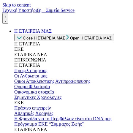
Skip to content
Τεχνική Υποστήριξη – Σημεία Service
Η ΕΤΑΙΡΕΙΑ ΜΑΣ
Close Η ΕΤΑΙΡΕΙΑ ΜΑΣ
Open Η ΕΤΑΙΡΕΙΑ ΜΑΣ
Η ΕΤΑΙΡΕΙΑ
ΕΚΕ
ΕΤΑΙΡΙΚΑ ΝΕΑ
ΕΠΙΚΟΙΝΩΝΙΑ
Η ΕΤΑΙΡΕΙΑ
Προφιλ εταιρειας
Οι Ανθρωποι μας
Οικοι Αποκλειστικης Αντιπροσωπευσης
Οραμα ΦιλοσοφΙα
Οικονομικα στοιχεΙα
Σημαντικες Χρονολογιες
ΕΚΕ
Πράσινο επιχειρείν
Αθλητικές Χορηγίες
Η Φροντίδα για το Περιβάλλον είναι στο DNA μας
Πρόγραμμα ΕΚΕ “Σύμμαχος Ζωής”
ΕΤΑΙΡΙΚΑ ΝΕΑ