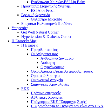
Ενυδάτωση Χειλιών-ESI Lip Balm
Προστασία Στοματικής Υγιεινής
ESI Αloe Fresh
Βρεφική Φροντίδα
Θήλαστρα Microlife
Εποχιακά Καλοκαιρινά Προϊόντα
Υπηρεσίες
Get Well Natural Corner
Hypertension & Diabetes Corner
Η Εταιρεία Μας
Η Εταιρεία
Προφίλ εταιρείας
Οι Άνθρωποι μας
Ανθρώπινο Δυναμικό
Διοίκηση
Οργανόγραμμα
Οίκοι Αποκλειστικής Αντιπροσώπευσης
Όραμα Φιλοσοφία
Οικονομικά στοιχεία
Σημαντικές Χρονολογίες
ΕΚΕ
Πράσινο επιχειρείν
Αθλητικές Χορηγίες
Πρόγραμμα ΕΚΕ “Σύμμαχος Ζωής”
Η Φροντίδα για το Περιβάλλον είναι στο DNA