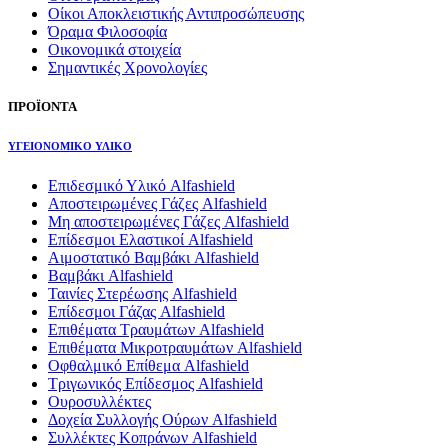
Οίκοι Αποκλειστικής Αντιπροσώπευσης
Όραμα Φιλοσοφία
Οικονομικά στοιχεία
Σημαντικές Χρονολογίες
ΠΡΟΪΟΝΤΑ
ΥΓΕΙΟΝΟΜΙΚΟ ΥΛΙΚΟ
Επιδεσμικό Υλικό Alfashield
Αποστειρωμένες Γάζες Alfashield
Μη αποστειρωμένες Γάζες Alfashield
Επίδεσμοι Ελαστικοί Alfashield
Αιμοστατικό Βαμβάκι Alfashield
Βαμβάκι Alfashield
Ταινίες Στερέωσης Alfashield
Επίδεσμοι Γάζας Alfashield
Επιθέματα Τραυμάτων Alfashield
Επιθέματα Μικροτραυμάτων Alfashield
Οφθαλμικό Eπίθεμα Alfashield
Τριγωνικός Επίδεσμος Alfashield
Ουροσυλλέκτες
Δοχεία Συλλογής Ούρων Alfashield
Συλλέκτες Κοπράνων Alfashield