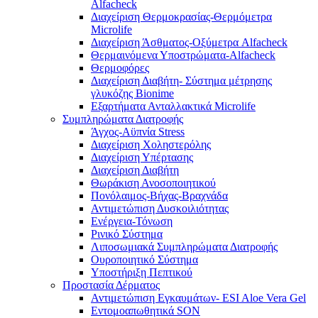
Alfacheck
Διαχείριση Θερμοκρασίας-Θερμόμετρα
Microlife
Διαχείριση Άσθματος-Οξύμετρα Alfacheck
Θερμαινόμενα Υποστρώματα-Alfacheck
Θερμοφόρες
Διαχείριση Διαβήτη- Σύστημα μέτρησης
γλυκόζης Bionime
Εξαρτήματα Ανταλλακτικά Microlife
Συμπληρώματα Διατροφής
Άγχος-Αϋπνία Stress
Διαχείριση Χοληστερόλης
Διαχείριση Υπέρτασης
Διαχείριση Διαβήτη
Θωράκιση Ανοσοποιητικού
Πονόλαιμος-Βήχας-Βραχνάδα
Αντιμετώπιση Δυσκοιλιότητας
Eνέργεια-Τόνωση
Ρινικό Σύστημα
Λιποσωμιακά Συμπληρώματα Διατροφής
Ουροποιητικό Σύστημα
Υποστήριξη Πεπτικού
Προστασία Δέρματος
Αντιμετώπιση Εγκαυμάτων- ESI Aloe Vera Gel
Εντομοαπωθητικά SON