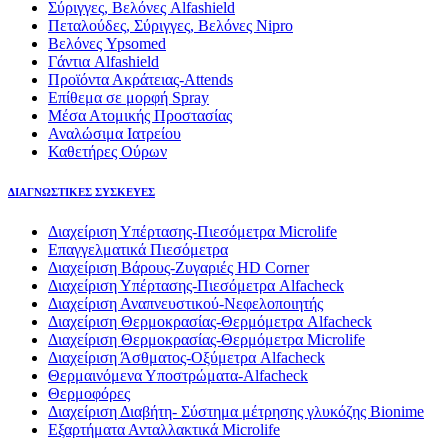
Σύριγγες, Βελόνες Alfashield
Πεταλούδες, Σύριγγες, Βελόνες Nipro
Βελόνες Ypsomed
Γάντια Alfashield
Προϊόντα Ακράτειας-Attends
Επίθεμα σε μορφή Spray
Μέσα Ατομικής Προστασίας
Αναλώσιμα Ιατρείου
Καθετήρες Ούρων
ΔΙΑΓΝΩΣΤΙΚΕΣ ΣΥΣΚΕΥΕΣ
Διαχείριση Υπέρτασης-Πιεσόμετρα Microlife
Επαγγελματικά Πιεσόμετρα
Διαχείριση Βάρους-Ζυγαριές HD Corner
Διαχείριση Υπέρτασης-Πιεσόμετρα Alfacheck
Διαχείριση Αναπνευστικού-Νεφελοποιητής
Διαχείριση Θερμοκρασίας-Θερμόμετρα Alfacheck
Διαχείριση Θερμοκρασίας-Θερμόμετρα Microlife
Διαχείριση Άσθματος-Οξύμετρα Alfacheck
Θερμαινόμενα Υποστρώματα-Alfacheck
Θερμοφόρες
Διαχείριση Διαβήτη- Σύστημα μέτρησης γλυκόζης Bionime
Εξαρτήματα Ανταλλακτικά Microlife