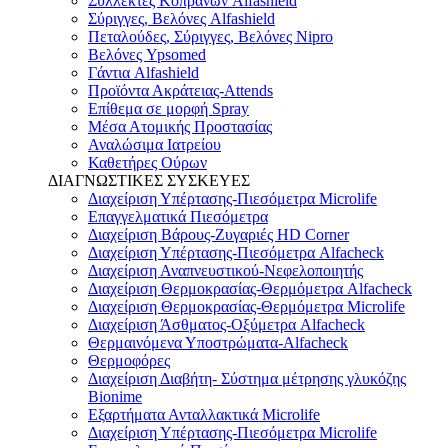
Συλλέκτες Κοπράνων Alfashield
Σύριγγες, Βελόνες Alfashield
Πεταλούδες, Σύριγγες, Βελόνες Nipro
Βελόνες Ypsomed
Γάντια Alfashield
Προϊόντα Ακράτειας-Attends
Επίθεμα σε μορφή Spray
Μέσα Ατομικής Προστασίας
Αναλώσιμα Ιατρείου
Καθετήρες Ούρων
ΔΙΑΓΝΩΣΤΙΚΕΣ ΣΥΣΚΕΥΕΣ
Διαχείριση Υπέρτασης-Πιεσόμετρα Microlife
Επαγγελματικά Πιεσόμετρα
Διαχείριση Βάρους-Ζυγαριές HD Corner
Διαχείριση Υπέρτασης-Πιεσόμετρα Alfacheck
Διαχείριση Αναπνευστικού-Νεφελοποιητής
Διαχείριση Θερμοκρασίας-Θερμόμετρα Alfacheck
Διαχείριση Θερμοκρασίας-Θερμόμετρα Microlife
Διαχείριση Άσθματος-Οξύμετρα Alfacheck
Θερμαινόμενα Υποστρώματα-Alfacheck
Θερμοφόρες
Διαχείριση Διαβήτη- Σύστημα μέτρησης γλυκόζης
Bionime
Εξαρτήματα Ανταλλακτικά Microlife
Διαχείριση Υπέρτασης-Πιεσόμετρα Microlife