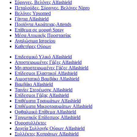
Σύριγγες, Βελόνες Alfashield
Πεταλούδες, Σύριγγες, Βελόνες Nipro
Βελόνες Ypsomed
Γάντια Alfashield
Προϊόντα Ακράτειας-Attends
Επίθεμα σε μορφή Spray
Μέσα Ατομικής Προστασίας
Αναλώσιμα Ιατρείου
Καθετήρες Ούρων
Επιδεσμικό Υλικό Alfashield
Αποστειρωμένες Γάζες Alfashield
Μη αποστειρωμένες Γάζες Alfashield
Επίδεσμοι Ελαστικοί Alfashield
Αιμοστατικό Βαμβάκι Alfashield
Βαμβάκι Alfashield
Ταινίες Στερέωσης Alfashield
Επίδεσμοι Γάζας Alfashield
Επιθέματα Τραυμάτων Alfashield
Επιθέματα Μικροτραυμάτων Alfashield
Οφθαλμικό Eπίθεμα Alfashield
Τριγωνικός Επίδεσμος Alfashield
Ουροσυλλέκτες
Δοχεία Συλλογής Ούρων Alfashield
Συλλέκτες Κοπράνων Alfashield