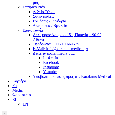
μας
Εταιρικά Νέα
Δελτία Τύπου
Συνεντεύξεις
Εκθέσεις / Συνέδρια
Διακρίσεις / Βραβεία
Επικοινωνία
Λεωφόρος Λαυρίου 151, Παιανία, 190 02
Αθήνα
Τηλέφωνο: +30 210 6645751
E-Mail: info@karabinismedical.gr
Δείτε τα social media μας:
LinkedIn
Facebook
Instagram
Youtube
Υποβολή πρότασης προς την Karabinis Medical
Καριέρα
Faq
Media
Φαρμακεία
EL
EN