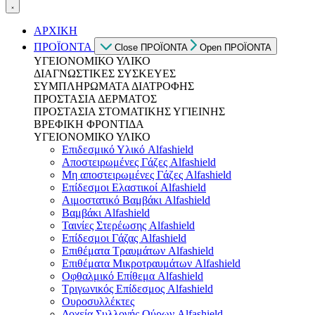
ΑΡΧΙΚΗ
ΠΡΟΪΟΝΤΑ
Close ΠΡΟΪΟΝΤΑ
Open ΠΡΟΪΟΝΤΑ
ΥΓΕΙΟΝΟΜΙΚΟ ΥΛΙΚΟ
ΔΙΑΓΝΩΣΤΙΚΕΣ ΣΥΣΚΕΥΕΣ
ΣΥΜΠΛΗΡΩΜΑΤΑ ΔΙΑΤΡΟΦΗΣ
ΠΡΟΣΤΑΣΙΑ ΔΕΡΜΑΤΟΣ
ΠΡΟΣΤΑΣΙΑ ΣΤΟΜΑΤΙΚΗΣ ΥΓΙΕΙΝΗΣ
ΒΡΕΦΙΚΗ ΦΡΟΝΤΙΔΑ
ΥΓΕΙΟΝΟΜΙΚΟ ΥΛΙΚΟ
Επιδεσμικό Υλικό Alfashield
Αποστειρωμένες Γάζες Alfashield
Μη αποστειρωμένες Γάζες Alfashield
Επίδεσμοι Ελαστικοί Alfashield
Αιμοστατικό Βαμβάκι Alfashield
Βαμβάκι Alfashield
Ταινίες Στερέωσης Alfashield
Επίδεσμοι Γάζας Alfashield
Επιθέματα Τραυμάτων Alfashield
Επιθέματα Μικροτραυμάτων Alfashield
Οφθαλμικό Eπίθεμα Alfashield
Τριγωνικός Επίδεσμος Alfashield
Ουροσυλλέκτες
Δοχεία Συλλογής Ούρων Alfashield