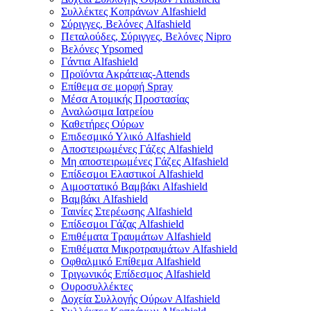
Συλλέκτες Κοπράνων Alfashield
Σύριγγες, Βελόνες Alfashield
Πεταλούδες, Σύριγγες, Βελόνες Nipro
Βελόνες Ypsomed
Γάντια Alfashield
Προϊόντα Ακράτειας-Attends
Επίθεμα σε μορφή Spray
Μέσα Ατομικής Προστασίας
Αναλώσιμα Ιατρείου
Καθετήρες Ούρων
Επιδεσμικό Υλικό Alfashield
Αποστειρωμένες Γάζες Alfashield
Μη αποστειρωμένες Γάζες Alfashield
Επίδεσμοι Ελαστικοί Alfashield
Αιμοστατικό Βαμβάκι Alfashield
Βαμβάκι Alfashield
Ταινίες Στερέωσης Alfashield
Επίδεσμοι Γάζας Alfashield
Επιθέματα Τραυμάτων Alfashield
Επιθέματα Μικροτραυμάτων Alfashield
Οφθαλμικό Eπίθεμα Alfashield
Τριγωνικός Επίδεσμος Alfashield
Ουροσυλλέκτες
Δοχεία Συλλογής Ούρων Alfashield