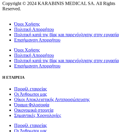
Copyright © 2024 KARABINIS MEDICAL SA. All Rights
Reserved.
Όροι Χρήσης
Πολιτική Απορρήτου
Πολιτική κατά της βίας και παρενόχλησης στην εργασία
Επισήμανση Απορρήτου
Όροι Χρήσης
Πολιτική Απορρήτου
Πολιτική κατά της βίας και παρενόχλησης στην εργασία
Επισήμανση Απορρήτου
Η ΕΤΑΙΡΕΙΑ
Προφίλ εταιρείας
Οι Άνθρωποι μας
Οίκοι Αποκλειστικής Αντιπροσώπευσης
Όραμα Φιλοσοφία
Οικονομικά στοιχεία
Σημαντικές Χρονολογίες
Προφίλ εταιρείας
Οι Άνθρωποι μας