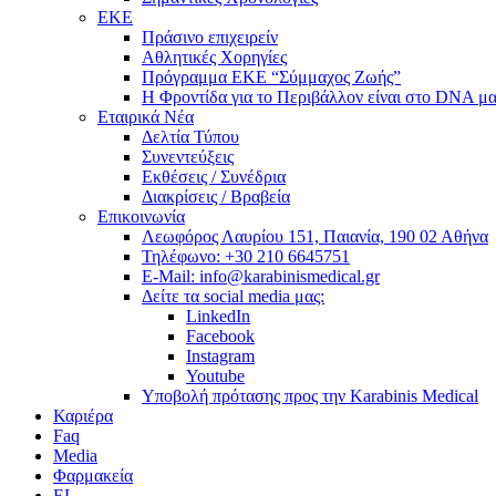
ΕΚΕ
Πράσινο επιχειρείν
Αθλητικές Χορηγίες
Πρόγραμμα ΕΚΕ “Σύμμαχος Ζωής”
Η Φροντίδα για το Περιβάλλον είναι στο DNA μα
Εταιρικά Νέα
Δελτία Τύπου
Συνεντεύξεις
Εκθέσεις / Συνέδρια
Διακρίσεις / Βραβεία
Επικοινωνία
Λεωφόρος Λαυρίου 151, Παιανία, 190 02 Αθήνα
Τηλέφωνο: +30 210 6645751
E-Mail: info@karabinismedical.gr
Δείτε τα social media μας:
LinkedIn
Facebook
Instagram
Youtube
Υποβολή πρότασης προς την Karabinis Medical
Καριέρα
Faq
Media
Φαρμακεία
EL