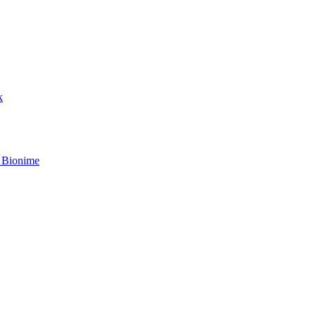
k
 Bionime