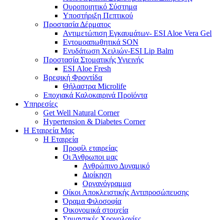
Ουροποιητικό Σύστημα
Υποστήριξη Πεπτικού
Προστασία Δέρματος
Αντιμετώπιση Εγκαυμάτων- ESI Aloe Vera Gel
Εντομοαπωθητικά SON
Ενυδάτωση Χειλιών-ESI Lip Balm
Προστασία Στοματικής Υγιεινής
ESI Αloe Fresh
Βρεφική Φροντίδα
Θήλαστρα Microlife
Εποχιακά Καλοκαιρινά Προϊόντα
Υπηρεσίες
Get Well Natural Corner
Hypertension & Diabetes Corner
Η Εταιρεία Μας
Η Εταιρεία
Προφίλ εταιρείας
Οι Άνθρωποι μας
Ανθρώπινο Δυναμικό
Διοίκηση
Οργανόγραμμα
Οίκοι Αποκλειστικής Αντιπροσώπευσης
Όραμα Φιλοσοφία
Οικονομικά στοιχεία
Σημαντικές Χρονολογίες