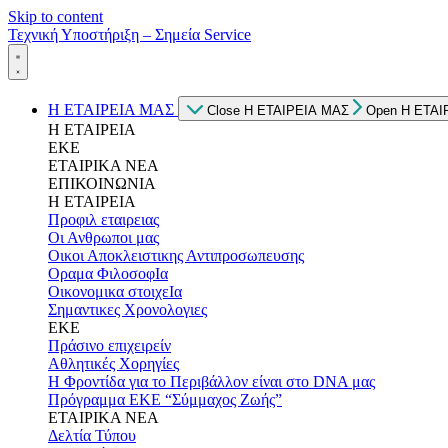
Skip to content
Τεχνική Υποστήριξη – Σημεία Service
Η ΕΤΑΙΡΕΙΑ ΜΑΣ
Close Η ΕΤΑΙΡΕΙΑ ΜΑΣ
Open Η ΕΤΑΙ
Η ΕΤΑΙΡΕΙΑ
ΕΚΕ
ΕΤΑΙΡΙΚΑ ΝΕΑ
ΕΠΙΚΟΙΝΩΝΙΑ
Η ΕΤΑΙΡΕΙΑ
Προφιλ εταιρειας
Οι Ανθρωποι μας
Οικοι Αποκλειστικης Αντιπροσωπευσης
Οραμα ΦιλοσοφΙα
Οικονομικα στοιχεΙα
Σημαντικες Χρονολογιες
ΕΚΕ
Πράσινο επιχειρείν
Αθλητικές Χορηγίες
Η Φροντίδα για το Περιβάλλον είναι στο DNA μας
Πρόγραμμα ΕΚΕ “Σύμμαχος Ζωής”
ΕΤΑΙΡΙΚΑ ΝΕΑ
Δελτία Τύπου