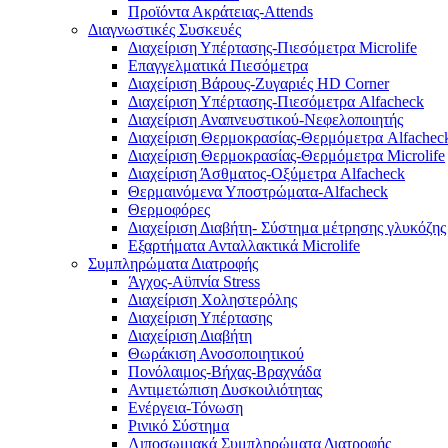
Προϊόντα Ακράτειας-Attends
Διαγνωστικές Συσκευές
Διαχείριση Υπέρτασης-Πιεσόμετρα Microlife
Επαγγελματικά Πιεσόμετρα
Διαχείριση Βάρους-Ζυγαριές HD Corner
Διαχείριση Υπέρτασης-Πιεσόμετρα Alfacheck
Διαχείριση Αναπνευστικού-Νεφελοποιητής
Διαχείριση Θερμοκρασίας-Θερμόμετρα Alfachec
Διαχείριση Θερμοκρασίας-Θερμόμετρα Microlife
Διαχείριση Άσθματος-Οξύμετρα Alfacheck
Θερμαινόμενα Υποστρώματα-Alfacheck
Θερμοφόρες
Διαχείριση Διαβήτη- Σύστημα μέτρησης γλυκόζης
Εξαρτήματα Ανταλλακτικά Microlife
Συμπληρώματα Διατροφής
Άγχος-Αϋπνία Stress
Διαχείριση Χοληστερόλης
Διαχείριση Υπέρτασης
Διαχείριση Διαβήτη
Θωράκιση Ανοσοποιητικού
Πονόλαιμος-Βήχας-Βραχνάδα
Αντιμετώπιση Δυσκοιλιότητας
Eνέργεια-Τόνωση
Ρινικό Σύστημα
Λιποσωμιακά Συμπληρώματα Διατροφής