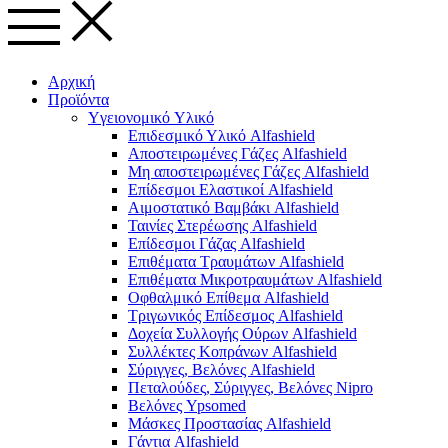
Αρχική
Προϊόντα
Yγειονομικό Yλικό
Επιδεσμικό Υλικό Alfashield
Αποστειρωμένες Γάζες Alfashield
Μη αποστειρωμένες Γάζες Alfashield
Επίδεσμοι Ελαστικοί Alfashield
Αιμοστατικό Βαμβάκι Alfashield
Ταινίες Στερέωσης Alfashield
Επίδεσμοι Γάζας Alfashield
Επιθέματα Τραυμάτων Alfashield
Επιθέματα Μικροτραυμάτων Alfashield
Οφθαλμικό Eπίθεμα Alfashield
Τριγωνικός Επίδεσμος Alfashield
Δοχεία Συλλογής Ούρων Alfashield
Συλλέκτες Κοπράνων Alfashield
Σύριγγες, Βελόνες Alfashield
Πεταλούδες, Σύριγγες, Βελόνες Nipro
Βελόνες Ypsomed
Μάσκες Προστασίας Alfashield
Γάντια Alfashield