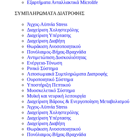
Εξαρτήματα Ανταλλακτικά Microlife
ΣΥΜΠΛΗΡΩΜΑΤΑ ΔΙΑΤΡΟΦΗΣ
Άγχος-Αϋπνία Stress
Διαχείριση Χοληστερόλης
Διαχείριση Υπέρτασης
Διαχείριση Διαβήτη
Θωράκιση Ανοσοποιητικού
Πονόλαιμος-Βήχας-Βραχνάδα
Αντιμετώπιση Δυσκοιλιότητας
Eνέργεια-Τόνωση
Ρινικό Σύστημα
Λιποσωμιακά Συμπληρώματα Διατροφής
Ουροποιητικό Σύστημα
Υποστήριξη Πεπτικού
Μυοσκελετικό Σύστημα
Μυϊκή και νευρική λειτουργία
Διαχείριση Βάρους & Ενεργοποίηση Μεταβολισμού
Άγχος-Αϋπνία Stress
Διαχείριση Χοληστερόλης
Διαχείριση Υπέρτασης
Διαχείριση Διαβήτη
Θωράκιση Ανοσοποιητικού
Πονόλαιμος-Βήχας-Βραχνάδα