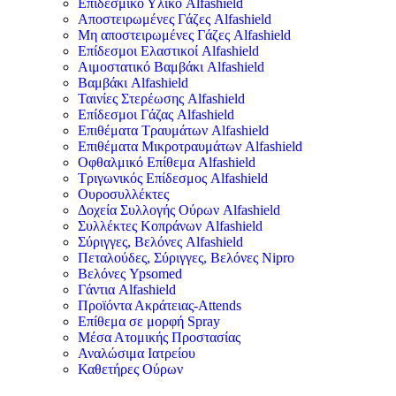
Επιδεσμικό Υλικό Alfashield
Αποστειρωμένες Γάζες Alfashield
Μη αποστειρωμένες Γάζες Alfashield
Επίδεσμοι Ελαστικοί Alfashield
Αιμοστατικό Βαμβάκι Alfashield
Βαμβάκι Alfashield
Ταινίες Στερέωσης Alfashield
Επίδεσμοι Γάζας Alfashield
Επιθέματα Τραυμάτων Alfashield
Επιθέματα Μικροτραυμάτων Alfashield
Οφθαλμικό Eπίθεμα Alfashield
Τριγωνικός Επίδεσμος Alfashield
Ουροσυλλέκτες
Δοχεία Συλλογής Ούρων Alfashield
Συλλέκτες Κοπράνων Alfashield
Σύριγγες, Βελόνες Alfashield
Πεταλούδες, Σύριγγες, Βελόνες Nipro
Βελόνες Ypsomed
Γάντια Alfashield
Προϊόντα Ακράτειας-Attends
Επίθεμα σε μορφή Spray
Μέσα Ατομικής Προστασίας
Αναλώσιμα Ιατρείου
Καθετήρες Ούρων