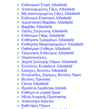
Επιδεσμικό Υλικό Alfashield
Αποστειρωμένες Γάζες Alfashield
Μη αποστειρωμένες Γάζες Alfashield
Επίδεσμοι Ελαστικοί Alfashield
Αιμοστατικό Βαμβάκι Alfashield
Βαμβάκι Alfashield
Ταινίες Στερέωσης Alfashield
Επίδεσμοι Γάζας Alfashield
Επιθέματα Τραυμάτων Alfashield
Επιθέματα Μικροτραυμάτων Alfashield
Οφθαλμικό Eπίθεμα Alfashield
Τριγωνικός Επίδεσμος Alfashield
Ουροσυλλέκτες
Δοχεία Συλλογής Ούρων Alfashield
Συλλέκτες Κοπράνων Alfashield
Σύριγγες, Βελόνες Alfashield
Πεταλούδες, Σύριγγες, Βελόνες Nipro
Βελόνες Ypsomed
Γάντια Alfashield
Προϊόντα Ακράτειας-Attends
Επίθεμα σε μορφή Spray
Μέσα Ατομικής Προστασίας
Αναλώσιμα Ιατρείου
Καθετήρες Ούρων