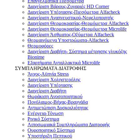
Επαγγελματικά Πιεσόμετρα
Διαχείριση Βάρους-Ζυγαριές HD Corner
Διαχείριση Υπέρτασης-Πιεσόμετρα Alfacheck
Διαχείριση Αναπνευστικού-Νεφελοποιητής
Διαχείριση Θερμοκρασίας-Θερμόμετρα Alfacheck
Διαχείριση Θερμοκρασίας-Θερμόμετρα Microlife
Διαχείριση Άσθματος-Οξύμετρα Alfacheck
Θερμαινόμενα Υποστρώματα-Alfacheck
Θερμοφόρες
Διαχείριση Διαβήτη- Σύστημα μέτρησης γλυκόζης
Bionime
Εξαρτήματα Ανταλλακτικά Microlife
ΣΥΜΠΛΗΡΩΜΑΤΑ ΔΙΑΤΡΟΦΗΣ
Άγχος-Αϋπνία Stress
Διαχείριση Χοληστερόλης
Διαχείριση Υπέρτασης
Διαχείριση Διαβήτη
Θωράκιση Ανοσοποιητικού
Πονόλαιμος-Βήχας-Βραχνάδα
Αντιμετώπιση Δυσκοιλιότητας
Eνέργεια-Τόνωση
Ρινικό Σύστημα
Λιποσωμιακά Συμπληρώματα Διατροφής
Ουροποιητικό Σύστημα
Υποστήριξη Πεπτικού