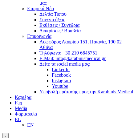
μας
Εταιρικά Νέα
Δελτία Τύπου
Συνεντεύξεις
Εκθέσεις / Συνέδρια
Διακρίσεις / Βραβεία
Επικοινωνία
Λεωφόρος Λαυρίου 151, Παιανία, 190 02
Αθήνα
Τηλέφωνο: +30 210 6645751
E-Mail: info@karabinismedical.gr
Δείτε τα social media μας:
LinkedIn
Facebook
Instagram
Youtube
Υποβολή πρότασης προς την Karabinis Medical
Καριέρα
Faq
Media
Φαρμακεία
EL
EN