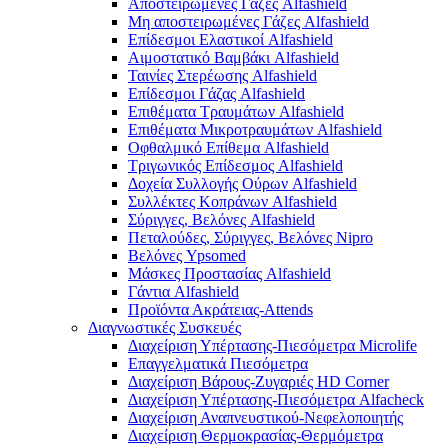
Αποστειρωμένες Γάζες Alfashield
Μη αποστειρωμένες Γάζες Alfashield
Επίδεσμοι Ελαστικοί Alfashield
Αιμοστατικό Βαμβάκι Alfashield
Ταινίες Στερέωσης Alfashield
Επίδεσμοι Γάζας Alfashield
Επιθέματα Τραυμάτων Alfashield
Επιθέματα Μικροτραυμάτων Alfashield
Οφθαλμικό Eπίθεμα Alfashield
Τριγωνικός Επίδεσμος Alfashield
Δοχεία Συλλογής Ούρων Alfashield
Συλλέκτες Κοπράνων Alfashield
Σύριγγες, Βελόνες Alfashield
Πεταλούδες, Σύριγγες, Βελόνες Nipro
Βελόνες Ypsomed
Μάσκες Προστασίας Alfashield
Γάντια Alfashield
Προϊόντα Ακράτειας-Attends
Διαγνωστικές Συσκευές
Διαχείριση Υπέρτασης-Πιεσόμετρα Microlife
Επαγγελματικά Πιεσόμετρα
Διαχείριση Βάρους-Ζυγαριές HD Corner
Διαχείριση Υπέρτασης-Πιεσόμετρα Alfacheck
Διαχείριση Αναπνευστικού-Νεφελοποιητής
Διαχείριση Θερμοκρασίας-Θερμόμετρα