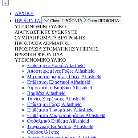
ΑΡΧΙΚΗ
ΠΡΟΪΟΝΤΑ
Close ΠΡΟΪΟΝΤΑ
Open ΠΡΟΪΟΝΤΑ
ΥΓΕΙΟΝΟΜΙΚΟ ΥΛΙΚΟ
ΔΙΑΓΝΩΣΤΙΚΕΣ ΣΥΣΚΕΥΕΣ
ΣΥΜΠΛΗΡΩΜΑΤΑ ΔΙΑΤΡΟΦΗΣ
ΠΡΟΣΤΑΣΙΑ ΔΕΡΜΑΤΟΣ
ΠΡΟΣΤΑΣΙΑ ΣΤΟΜΑΤΙΚΗΣ ΥΓΙΕΙΝΗΣ
ΒΡΕΦΙΚΗ ΦΡΟΝΤΙΔΑ
ΥΓΕΙΟΝΟΜΙΚΟ ΥΛΙΚΟ
Επιδεσμικό Υλικό Alfashield
Αποστειρωμένες Γάζες Alfashield
Μη αποστειρωμένες Γάζες Alfashield
Επίδεσμοι Ελαστικοί Alfashield
Αιμοστατικό Βαμβάκι Alfashield
Βαμβάκι Alfashield
Ταινίες Στερέωσης Alfashield
Επίδεσμοι Γάζας Alfashield
Επιθέματα Τραυμάτων Alfashield
Επιθέματα Μικροτραυμάτων Alfashield
Οφθαλμικό Eπίθεμα Alfashield
Τριγωνικός Επίδεσμος Alfashield
Ουροσυλλέκτες
Δοχεία Συλλογής Ούρων Alfashield