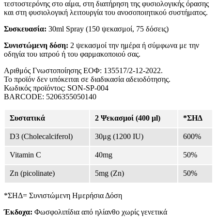
τεστοστερόνης στο αίμα, στη διατήρηση της φυσιολογικής όρασης
και στη φυσιολογική λειτουργία του ανοσοποιητικού συστήματος.
Συσκευασία:
30ml Spray (150 ψεκασμοί, 75 δόσεις)
Συνιστώμενη δόση:
2 ψεκασμοί την ημέρα ή σύμφωνα με την
οδηγία του ιατρού ή του φαρμακοποιού σας.
Αριθμός Γνωστοποίησης ΕΟΦ: 135517/2-12-2022.
Το προϊόν δεν υπόκειται σε διαδικασία αδειοδότησης.
Κωδικός προϊόντος: SON-SP-004
BARCODE: 5206355050140
Συστατικά
2 Ψεκασμοί (400 μl)
*ΣΗΔ
D3 (Cholecalciferol)
30μg (1200 IU)
600%
Vitamin C
40mg
50%
Zn (picolinate)
5mg (Zn)
50%
*ΣΗΔ= Συνιστώμενη Ημερήσια Δόση
Έκδοχα:
Φωσφολιπίδια από ηλίανθο χωρίς γενετικά