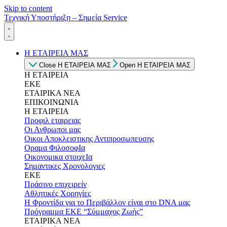
Skip to content
Τεχνική Υποστήριξη – Σημεία Service
Η ΕΤΑΙΡΕΙΑ ΜΑΣ
Close Η ΕΤΑΙΡΕΙΑ ΜΑΣ
Open Η ΕΤΑΙΡΕΙΑ ΜΑΣ
Η ΕΤΑΙΡΕΙΑ
ΕΚΕ
ΕΤΑΙΡΙΚΑ ΝΕΑ
ΕΠΙΚΟΙΝΩΝΙΑ
Η ΕΤΑΙΡΕΙΑ
Προφιλ εταιρειας
Οι Ανθρωποι μας
Οικοι Αποκλειστικης Αντιπροσωπευσης
Οραμα ΦιλοσοφΙα
Οικονομικα στοιχεΙα
Σημαντικες Χρονολογιες
ΕΚΕ
Πράσινο επιχειρείν
Αθλητικές Χορηγίες
Η Φροντίδα για το Περιβάλλον είναι στο DNA μας
Πρόγραμμα ΕΚΕ “Σύμμαχος Ζωής”
ΕΤΑΙΡΙΚΑ ΝΕΑ