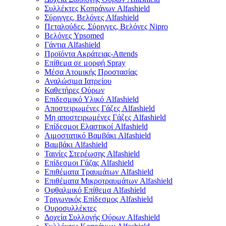
Συλλέκτες Κοπράνων Alfashield
Σύριγγες, Βελόνες Alfashield
Πεταλούδες, Σύριγγες, Βελόνες Nipro
Βελόνες Ypsomed
Γάντια Alfashield
Προϊόντα Ακράτειας-Attends
Επίθεμα σε μορφή Spray
Μέσα Ατομικής Προστασίας
Αναλώσιμα Ιατρείου
Καθετήρες Ούρων
Επιδεσμικό Υλικό Alfashield
Αποστειρωμένες Γάζες Alfashield
Μη αποστειρωμένες Γάζες Alfashield
Επίδεσμοι Ελαστικοί Alfashield
Αιμοστατικό Βαμβάκι Alfashield
Βαμβάκι Alfashield
Ταινίες Στερέωσης Alfashield
Επίδεσμοι Γάζας Alfashield
Επιθέματα Τραυμάτων Alfashield
Επιθέματα Μικροτραυμάτων Alfashield
Οφθαλμικό Eπίθεμα Alfashield
Τριγωνικός Επίδεσμος Alfashield
Ουροσυλλέκτες
Δοχεία Συλλογής Ούρων Alfashield