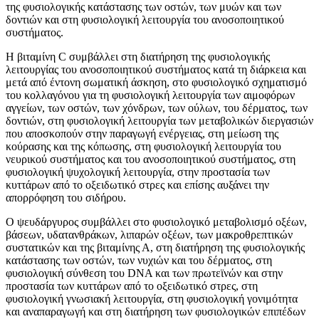
της φυσιολογικής κατάστασης των οστών, των μυών και των
δοντιών και στη φυσιολογική λειτουργία του ανοσοποιητικού
συστήματος.
Η βιταμίνη C συμβάλλει στη διατήρηση της φυσιολογικής
λειτουργίας του ανοσοποιητικού συστήματος κατά τη διάρκεια και
μετά από έντονη σωματική άσκηση, στο φυσιολογικό σχηματισμό
του κολλαγόνου για τη φυσιολογική λειτουργία των αιμοφόρων
αγγείων, των οστών, των χόνδρων, των ούλων, του δέρματος, των
δοντιών, στη φυσιολογική λειτουργία των μεταβολικών διεργασιών
που αποσκοπούν στην παραγωγή ενέργειας, στη μείωση της
κούρασης και της κόπωσης, στη φυσιολογική λειτουργία του
νευρικού συστήματος και του ανοσοποιητικού συστήματος, στη
φυσιολογική ψυχολογική λειτουργία, στην προστασία των
κυττάρων από το οξειδωτικό στρες και επίσης αυξάνει την
απορρόφηση του σιδήρου.
Ο ψευδάργυρος συμβάλλει στο φυσιολογικό μεταβολισμό οξέων,
βάσεων, υδατανθράκων, λιπαρών οξέων, των μακροθρεπτικών
συστατικών και της βιταμίνης Α, στη διατήρηση της φυσιολογικής
κατάστασης των οστών, των νυχιών και του δέρματος, στη
φυσιολογική σύνθεση του DNA και των πρωτεϊνών και στην
προστασία των κυττάρων από το οξειδωτικό στρες, στη
φυσιολογική γνωσιακή λειτουργία, στη φυσιολογική γονιμότητα
και αναπαραγωγή και στη διατήρηση των φυσιολογικών επιπέδων