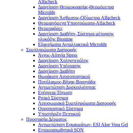
Alfacheck
Διαχείριση Θερμοκρασίας-Θερμόμετρα
Microlife
Διαχείριση Άσθματος-Οξύμετρα Alfacheck
Θερμαινόμενα Υποστρώματα-Alfacheck
Θερμοφόρες
Διαχείριση Διαβήτη- Σύστημα μέτρησης
γλυκόζης Bionime
Εξαρτήματα Ανταλλακτικά Microlife
Συμπληρώματα Διατροφής
Άγχος-Αϋπνία Stress
Διαχείριση Χοληστερόλης
Διαχείριση Υπέρτασης
Διαχείριση Διαβήτη
Θωράκιση Ανοσοποιητικού
Πονόλαιμος-Βήχας-Βραχνάδα
Αντιμετώπιση Δυσκοιλιότητας
Eνέργεια-Τόνωση
Ρινικό Σύστημα
Λιποσωμιακά Συμπληρώματα Διατροφής
Ουροποιητικό Σύστημα
Υποστήριξη Πεπτικού
Προστασία Δέρματος
Αντιμετώπιση Εγκαυμάτων- ESI Aloe Vera Gel
Εντομοαπωθητικά SON