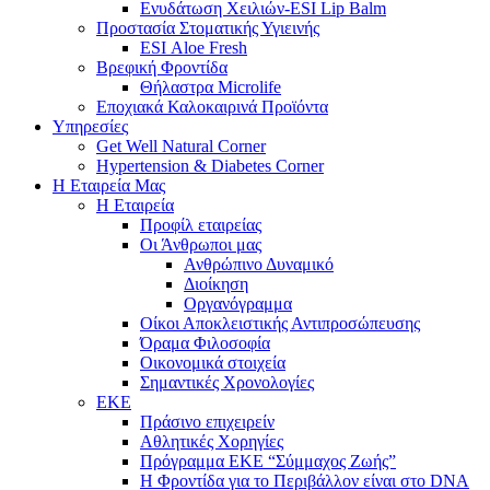
Ενυδάτωση Χειλιών-ESI Lip Balm
Προστασία Στοματικής Υγιεινής
ESI Αloe Fresh
Βρεφική Φροντίδα
Θήλαστρα Microlife
Εποχιακά Καλοκαιρινά Προϊόντα
Υπηρεσίες
Get Well Natural Corner
Hypertension & Diabetes Corner
Η Εταιρεία Μας
Η Εταιρεία
Προφίλ εταιρείας
Οι Άνθρωποι μας
Ανθρώπινο Δυναμικό
Διοίκηση
Οργανόγραμμα
Οίκοι Αποκλειστικής Αντιπροσώπευσης
Όραμα Φιλοσοφία
Οικονομικά στοιχεία
Σημαντικές Χρονολογίες
ΕΚΕ
Πράσινο επιχειρείν
Αθλητικές Χορηγίες
Πρόγραμμα ΕΚΕ “Σύμμαχος Ζωής”
Η Φροντίδα για το Περιβάλλον είναι στο DNA