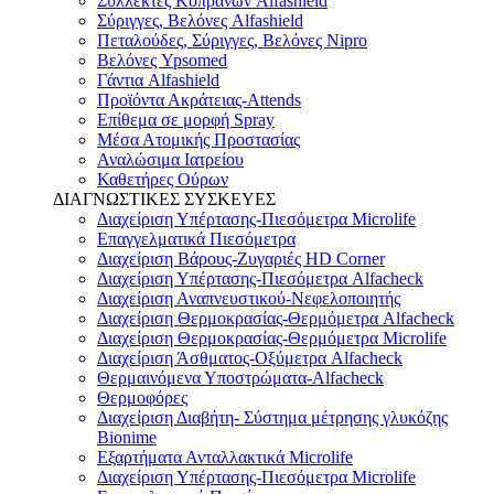
Συλλέκτες Κοπράνων Alfashield
Σύριγγες, Βελόνες Alfashield
Πεταλούδες, Σύριγγες, Βελόνες Nipro
Βελόνες Ypsomed
Γάντια Alfashield
Προϊόντα Ακράτειας-Attends
Επίθεμα σε μορφή Spray
Μέσα Ατομικής Προστασίας
Αναλώσιμα Ιατρείου
Καθετήρες Ούρων
ΔΙΑΓΝΩΣΤΙΚΕΣ ΣΥΣΚΕΥΕΣ
Διαχείριση Υπέρτασης-Πιεσόμετρα Microlife
Επαγγελματικά Πιεσόμετρα
Διαχείριση Βάρους-Ζυγαριές HD Corner
Διαχείριση Υπέρτασης-Πιεσόμετρα Alfacheck
Διαχείριση Αναπνευστικού-Νεφελοποιητής
Διαχείριση Θερμοκρασίας-Θερμόμετρα Alfacheck
Διαχείριση Θερμοκρασίας-Θερμόμετρα Microlife
Διαχείριση Άσθματος-Οξύμετρα Alfacheck
Θερμαινόμενα Υποστρώματα-Alfacheck
Θερμοφόρες
Διαχείριση Διαβήτη- Σύστημα μέτρησης γλυκόζης
Bionime
Εξαρτήματα Ανταλλακτικά Microlife
Διαχείριση Υπέρτασης-Πιεσόμετρα Microlife