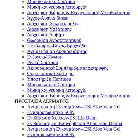
Μυοσκελετικό Σύστημα
Μυϊκή και νευρική λειτουργία
Διαχείριση Βάρους & Ενεργοποίηση Μεταβολισμού
Άγχος-Αϋπνία Stress
Διαχείριση Χοληστερόλης
Διαχείριση Υπέρτασης
Διαχείριση Διαβήτη
Θωράκιση Ανοσοποιητικού
Πονόλαιμος-Βήχας-Βραχνάδα
Αντιμετώπιση Δυσκοιλιότητας
Eνέργεια-Τόνωση
Ρινικό Σύστημα
Λιποσωμιακά Συμπληρώματα Διατροφής
Ουροποιητικό Σύστημα
Υποστήριξη Πεπτικού
Μυοσκελετικό Σύστημα
Μυϊκή και νευρική λειτουργία
Διαχείριση Βάρους & Ενεργοποίηση Μεταβολισμού
ΠΡΟΣΤΑΣΙΑ ΔΕΡΜΑΤΟΣ
Αντιμετώπιση Εγκαυμάτων- ESI Aloe Vera Gel
Εντομοαπωθητικά SON
Ενυδάτωση Χειλιών-ESI Lip Balm
Ενυδάτωση και Επανόρθωση Alfaplastin Derma
Αντιμετώπιση Εγκαυμάτων- ESI Aloe Vera Gel
Εντομοαπωθητικά SON