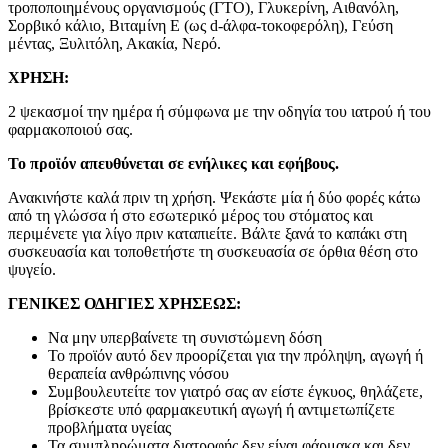
τροποποιημένους οργανισμούς (ΓΤΟ), Γλυκερίνη, Αιθανόλη,
Σορβικό κάλιο, Βιταμίνη Ε (ως d-άλφα-τοκοφερόλη), Γεύση
μέντας, Ξυλιτόλη, Ακακία, Νερό.
ΧΡΗΣΗ:
2 ψεκασμοί την ημέρα ή σύμφωνα με την οδηγία του ιατρού ή του
φαρμακοποιού σας.
Το προϊόν απευθύνεται σε ενήλικες και εφήβους.
Ανακινήστε καλά πριν τη χρήση. Ψεκάστε μία ή δύο φορές κάτω
από τη γλώσσα ή στο εσωτερικό μέρος του στόματος και
περιμένετε για λίγο πριν καταπιείτε. Βάλτε ξανά το καπάκι στη
συσκευασία και τοποθετήστε τη συσκευασία σε όρθια θέση στο
ψυγείο.
ΓΕΝΙΚΕΣ ΟΔΗΓΙΕΣ ΧΡΗΣΕΩΣ:
Να μην υπερβαίνετε τη συνιστώμενη δόση
Το προϊόν αυτό δεν προορίζεται για την πρόληψη, αγωγή ή
θεραπεία ανθρώπινης νόσου
Συμβουλευτείτε τον γιατρό σας αν είστε έγκυος, θηλάζετε,
βρίσκεστε υπό φαρμακευτική αγωγή ή αντιμετωπίζετε
προβλήματα υγείας
Τα συμπληρώματα διατροφής δεν είναι φάρμακα και δεν