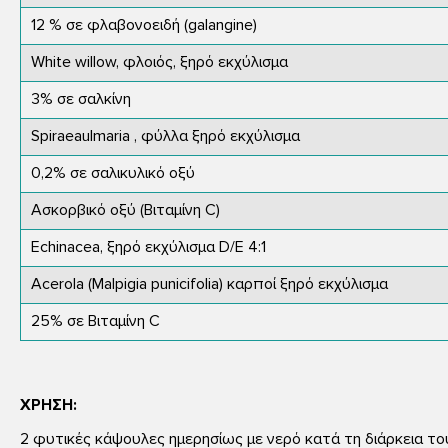
12 % σε φλαβονοειδή (galangine)
White willow, φλοιός, ξηρό εκχύλισμα
3% σε σαλκίνη
Spiraeaulmaria , φύλλα ξηρό εκχύλισμα
0,2% σε σαλικυλικό οξύ
Ασκορβικό οξύ (Βιταμίνη C)
Echinacea, ξηρό εκχύλισμα D/E 4:1
Acerola (Malpigia punicifolia) καρποί ξηρό εκχύλισμα
25% σε Βιταμίνη C
ΧΡΗΣΗ:
2 φυτικές κάψουλες ηµερησίως µε νερό κατά τη διάρκεια το