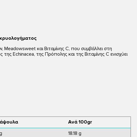
ς κρυολογήματος
ow, Meadowsweet και Βιταμίνης C, που συμβάλλει στη
ς της Echinacea, της Πρόπολης και της Βιταμίνης C ενισχύει
κάψουλα
Ανά 100gr
g
18.18 g