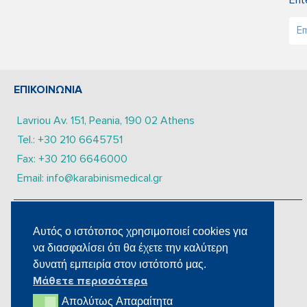
ΕΠΙΚΟΙΝΩΝΙΑ
Lavriou Av. 151, Peania, 190 02 Athens
Tel.: +30 210 6645751
Fax: +30 210 6646000
Email: info@karabinismedical.gr
ΔEITE TA SOCIAL MEDIA ΜΑΣ
Αυτός ο ιστότοπος χρησιμοποιεί cookies για
να διασφαλίσει ότι θα έχετε την καλύτερη
δυνατή εμπειρία στον ιστότοπό μας.
Μάθετε περισσότερα
Απολύτως Aπαραίτητα
Απολύτως Aπαραίτητα