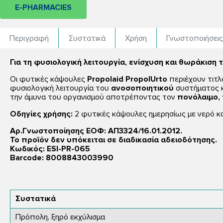
E-PHARMACIES
Περιγραφή
Συστατικά
Χρήση
Γνωστοποιήσει
Για τη φυσιολογική λειτουργία, ενίσχυση και θωράκισ
Οι φυτικές κάψουλες
Propolaid PropolUrto
περιέχουν τιτλ
φυσιολογική λειτουργία του
ανοσοποιητικού
συστήματος κα
την άμυνα του οργανισμού αποτρέποντας τον
πονόλαιμο, 
Οδηγίες χρήσης:
2 φυτικές κάψουλες ημερησίως με νερό κα
Αρ.Γνωστοποίησης ΕΟΦ: ΑΠ3324/16.01.2012.
Το προϊόν δεν υπόκειται σε διαδικασία αδειοδότησης.
Κωδικός: ESI-PR-065
Barcode: 8008843003990
Συστατικά
Πρόπολη, ξηρό εκχύλισμα