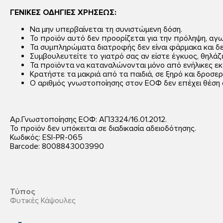
ΓΕΝΙΚΕΣ ΟΔΗΓΙΕΣ ΧΡΗΣΕΩΣ:
Να μην υπερβαίνεται τη συνιστώμενη δόση.
Το προϊόν αυτό δεν προορίζεται για την πρόληψη, αγ
Τα συμπληρώματα διατροφής δεν είναι φάρμακα και δ
Συμβουλευτείτε το γιατρό σας αν είστε έγκυος, θηλά
Τα προϊόντα να καταναλώνονται μόνο από ενήλικες εκ
Κρατήστε τα μακριά από τα παιδιά, σε ξηρό και δροσε
Ο αριθμός γνωστοποίησης στον ΕΟΦ δεν επέχει θέση 
Αρ.Γνωστοποίησης ΕΟΦ: ΑΠ3324/16.01.2012.
Το προϊόν δεν υπόκειται σε διαδικασία αδειοδότησης.
Κωδικός: ESI-PR-065
Barcode: 8008843003990
Τύπος
Φυτικές Κάψουλες