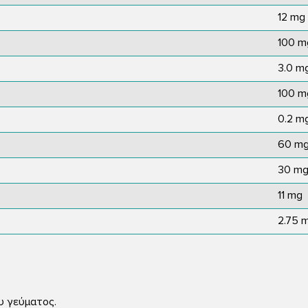
12 mg
100 m
3.0 m
100 m
0.2 m
60 m
30 m
11 mg
2.75 
υ γεύµατος.