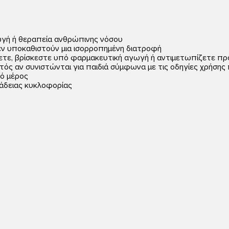
ωγή ή θεραπεία ανθρώπινης νόσου
εν υποκαθιστούν μια ισορροπημένη διατροφή
ζετε, βρίσκεστε υπό φαρμακευτική αγωγή ή αντιμετωπίζετε πρ
τός αν συνιστώνται για παιδιά σύμφωνα με τις οδηγίες χρήση
ρό μέρος
άδειας κυκλοφορίας