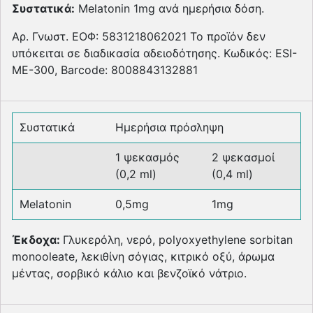
Συστατικά:
Melatonin 1mg ανά ημερήσια δόση.
Αρ. Γνωστ. ΕΟΦ: 5831218062021 Το προϊόν δεν
υπόκειται σε διαδικασία αδειοδότησης. Κωδικός: ESI-
ME-300, Βarcode: 8008843132881
Συστατικά
Ημερήσια πρόσληψη
1 ψεκασμός
2 ψεκασμοί
(0,2 ml)
(0,4 ml)
Melatonin
0,5mg
1mg
Έκδοχα:
Γλυκερόλη, νερό, polyoxyethylene sorbitan
monooleate, λεκιθίνη σόγιας, κιτρικό οξύ, άρωμα
μέντας, σορβικό κάλιο και βενζοϊκό νάτριο.