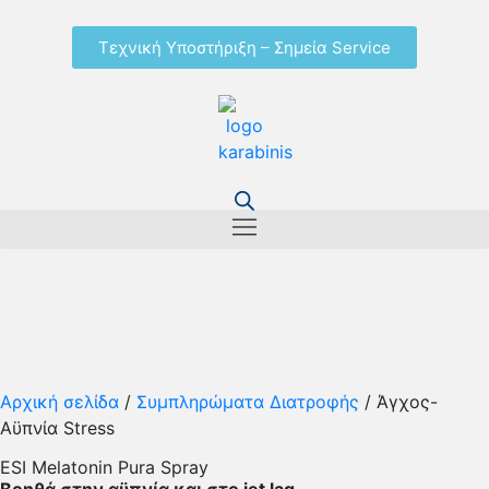
Τεχνική Υποστήριξη – Σημεία Service
Αρχική σελίδα
/
Συμπληρώματα Διατροφής
/ Άγχος-
Αϋπνία Stress
ESI Melatonin Pura Spray
Βοηθά στην αϋπνία και στο jet lag