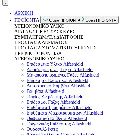
ΑΡΧΙΚΗ
ΠΡΟΪΟΝΤΑ
Close ΠΡΟΪΟΝΤΑ
Open ΠΡΟΪΟΝΤΑ
ΥΓΕΙΟΝΟΜΙΚΟ ΥΛΙΚΟ
ΔΙΑΓΝΩΣΤΙΚΕΣ ΣΥΣΚΕΥΕΣ
ΣΥΜΠΛΗΡΩΜΑΤΑ ΔΙΑΤΡΟΦΗΣ
ΠΡΟΣΤΑΣΙΑ ΔΕΡΜΑΤΟΣ
ΠΡΟΣΤΑΣΙΑ ΣΤΟΜΑΤΙΚΗΣ ΥΓΙΕΙΝΗΣ
ΒΡΕΦΙΚΗ ΦΡΟΝΤΙΔΑ
ΥΓΕΙΟΝΟΜΙΚΟ ΥΛΙΚΟ
Επιδεσμικό Υλικό Alfashield
Αποστειρωμένες Γάζες Alfashield
Μη αποστειρωμένες Γάζες Alfashield
Επίδεσμοι Ελαστικοί Alfashield
Αιμοστατικό Βαμβάκι Alfashield
Βαμβάκι Alfashield
Ταινίες Στερέωσης Alfashield
Επίδεσμοι Γάζας Alfashield
Επιθέματα Τραυμάτων Alfashield
Επιθέματα Μικροτραυμάτων Alfashield
Οφθαλμικό Eπίθεμα Alfashield
Τριγωνικός Επίδεσμος Alfashield
Ουροσυλλέκτες
Δοχεία Συλλογής Ούρων Alfashield