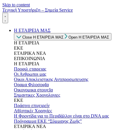
Skip to content
Τεχνική Υποστήριξη – Σημεία Service
Η ΕΤΑΙΡΕΙΑ ΜΑΣ
Close Η ΕΤΑΙΡΕΙΑ ΜΑΣ
Open Η ΕΤΑΙΡΕΙΑ ΜΑΣ
Η ΕΤΑΙΡΕΙΑ
ΕΚΕ
ΕΤΑΙΡΙΚΑ ΝΕΑ
ΕΠΙΚΟΙΝΩΝΙΑ
Η ΕΤΑΙΡΕΙΑ
Προφιλ εταιρειας
Οι Ανθρωποι μας
Οικοι Αποκλειστικης Αντιπροσωπευσης
Οραμα ΦιλοσοφΙα
Οικονομικα στοιχεΙα
Σημαντικες Χρονολογιες
ΕΚΕ
Πράσινο επιχειρείν
Αθλητικές Χορηγίες
Η Φροντίδα για το Περιβάλλον είναι στο DNA μας
Πρόγραμμα ΕΚΕ “Σύμμαχος Ζωής”
ΕΤΑΙΡΙΚΑ ΝΕΑ