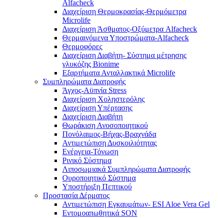
Alfacheck
Διαχείριση Θερμοκρασίας-Θερμόμετρα
Microlife
Διαχείριση Άσθματος-Οξύμετρα Alfacheck
Θερμαινόμενα Υποστρώματα-Alfacheck
Θερμοφόρες
Διαχείριση Διαβήτη- Σύστημα μέτρησης
γλυκόζης Bionime
Εξαρτήματα Ανταλλακτικά Microlife
Συμπληρώματα Διατροφής
Άγχος-Αϋπνία Stress
Διαχείριση Χοληστερόλης
Διαχείριση Υπέρτασης
Διαχείριση Διαβήτη
Θωράκιση Ανοσοποιητικού
Πονόλαιμος-Βήχας-Βραχνάδα
Αντιμετώπιση Δυσκοιλιότητας
Eνέργεια-Τόνωση
Ρινικό Σύστημα
Λιποσωμιακά Συμπληρώματα Διατροφής
Ουροποιητικό Σύστημα
Υποστήριξη Πεπτικού
Προστασία Δέρματος
Αντιμετώπιση Εγκαυμάτων- ESI Aloe Vera Gel
Εντομοαπωθητικά SON