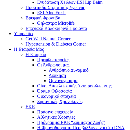
Ενυδάτωση Χειλιών-ESI Lip Balm
Προστασία Στοματικής Υγιεινής
ESI Αloe Fresh
Βρεφική Φροντίδα
Θήλαστρα Microlife
Εποχιακά Καλοκαιρινά Προϊόντα
Υπηρεσίες
Get Well Natural Corner
Hypertension & Diabetes Corner
Η Εταιρεία Μας
Η Εταιρεία
Προφίλ εταιρείας
Οι Άνθρωποι μας
Ανθρώπινο Δυναμικό
Διοίκηση
Οργανόγραμμα
Οίκοι Αποκλειστικής Αντιπροσώπευσης
Όραμα Φιλοσοφία
Οικονομικά στοιχεία
Σημαντικές Χρονολογίες
ΕΚΕ
Πράσινο επιχειρείν
Αθλητικές Χορηγίες
Πρόγραμμα ΕΚΕ “Σύμμαχος Ζωής”
Η Φροντίδα για το Περιβάλλον είναι στο DNA