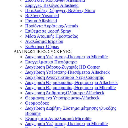
Συλλέκτες Κοπράνων Alfashield
Σύριγγες, Βελόνες Alfashield
Πεταλούδες, Σύριγγες, Βελόνες Nipro
Βελόνες Ypsomed
Γάντια Alfashield
Προϊόντα Ακράτειας-Attends
Επίθεμα σε μορφή Spray
Μέσα Ατομικής Προστασίας
Αναλώσιμα Ιατρείου
Καθετήρες Ούρων
ΔΙΑΓΝΩΣΤΙΚΕΣ ΣΥΣΚΕΥΕΣ
Διαχείριση Υπέρτασης-Πιεσόμετρα Microlife
Επαγγελματικά Πιεσόμετρα
Διαχείριση Βάρους-Ζυγαριές HD Corner
Διαχείριση Υπέρτασης-Πιεσόμετρα Alfacheck
Διαχείριση Αναπνευστικού-Νεφελοποιητής
Διαχείριση Θερμοκρασίας-Θερμόμετρα Alfacheck
Διαχείριση Θερμοκρασίας-Θερμόμετρα Microlife
Διαχείριση Άσθματος-Οξύμετρα Alfacheck
Θερμαινόμενα Υποστρώματα-Alfacheck
Θερμοφόρες
Διαχείριση Διαβήτη- Σύστημα μέτρησης γλυκόζης
Bionime
Εξαρτήματα Ανταλλακτικά Microlife
Διαχείριση Υπέρτασης-Πιεσόμετρα Microlife