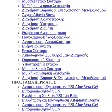
Μυοσκελετικό Σύστημα
Μυϊκή και νευρική λειτουργία
Διαχείριση Βάρους & Ενεργοποίηση Μεταβολισμού
Άγχος-Αϋπνία Stress
Διαχείριση Χοληστερόλης
Διαχείριση Υπέρτασης
Διαχείριση Διαβήτη
Θωράκιση Ανοσοποιητικού
Πονόλαιμος-Βήχας-Βραχνάδα
Αντιμετώπιση Δυσκοιλιότητας
Eνέργεια-Τόνωση
Ρινικό Σύστημα
Λιποσωμιακά Συμπληρώματα Διατροφής
Ουροποιητικό Σύστημα
Υποστήριξη Πεπτικού
Μυοσκελετικό Σύστημα
Μυϊκή και νευρική λειτουργία
Διαχείριση Βάρους & Ενεργοποίηση Μεταβολισμού
ΠΡΟΣΤΑΣΙΑ ΔΕΡΜΑΤΟΣ
Αντιμετώπιση Εγκαυμάτων- ESI Aloe Vera Gel
Εντομοαπωθητικά SON
Ενυδάτωση Χειλιών-ESI Lip Balm
Ενυδάτωση και Επανόρθωση Alfaplastin Derma
Αντιμετώπιση Εγκαυμάτων- ESI Aloe Vera Gel
Εντομοαπωθητικά SON