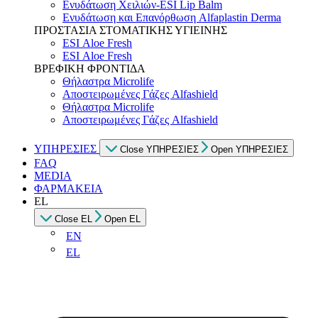
Ενυδάτωση Χειλιών-ESI Lip Balm
Ενυδάτωση και Επανόρθωση Alfaplastin Derma
ΠΡΟΣΤΑΣΙΑ ΣΤΟΜΑΤΙΚΗΣ ΥΓΙΕΙΝΗΣ
ESI Αloe Fresh
ESI Αloe Fresh
ΒΡΕΦΙΚΗ ΦΡΟΝΤΙΔΑ
Θήλαστρα Microlife
Αποστειρωμένες Γάζες Alfashield
Θήλαστρα Microlife
Αποστειρωμένες Γάζες Alfashield
ΥΠΗΡΕΣΙΕΣ
Close ΥΠΗΡΕΣΙΕΣ
Open ΥΠΗΡΕΣΙΕΣ
FAQ
MEDIA
ΦΑΡΜΑΚΕΙΑ
EL
Close EL
Open EL
EN
EL