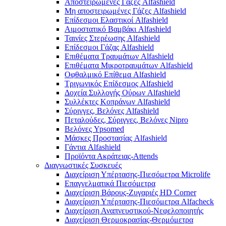
Αποστειρωμένες Γάζες Alfashield
Μη αποστειρωμένες Γάζες Alfashield
Επίδεσμοι Ελαστικοί Alfashield
Αιμοστατικό Βαμβάκι Alfashield
Ταινίες Στερέωσης Alfashield
Επίδεσμοι Γάζας Alfashield
Επιθέματα Τραυμάτων Alfashield
Επιθέματα Μικροτραυμάτων Alfashield
Οφθαλμικό Eπίθεμα Alfashield
Τριγωνικός Επίδεσμος Alfashield
Δοχεία Συλλογής Ούρων Alfashield
Συλλέκτες Κοπράνων Alfashield
Σύριγγες, Βελόνες Alfashield
Πεταλούδες, Σύριγγες, Βελόνες Nipro
Βελόνες Ypsomed
Μάσκες Προστασίας Alfashield
Γάντια Alfashield
Προϊόντα Ακράτειας-Attends
Διαγνωστικές Συσκευές
Διαχείριση Υπέρτασης-Πιεσόμετρα Microlife
Επαγγελματικά Πιεσόμετρα
Διαχείριση Βάρους-Ζυγαριές HD Corner
Διαχείριση Υπέρτασης-Πιεσόμετρα Alfacheck
Διαχείριση Αναπνευστικού-Νεφελοποιητής
Διαχείριση Θερμοκρασίας-Θερμόμετρα