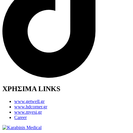
ΧΡΗΣΙΜΑ LINKS
www.getwell.gr
www.hdcorner.gr
www.myesi.gr
Career