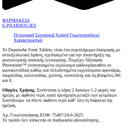
ΦΑΡΜΑΚΕΙΑ
E-PHARMACIES
Περιγραφή
Συστατικά
Χρήση
Γνωστοποιήσεις
Χαρακτηριστκά
To Depurerbe Forte Tablets, είναι ένα συμπλήρωμα διατροφής με
αντιοξειδωτική δράση, σχεδιασμένο για την υποστήριξη της
φυσιολογικής ηπατικής λειτουργίας. Περιέχει Silymarin
Phytosome™ (τυποποιημένο εκχύλισμα γαϊδουράγκαθου σε
φωσφολιπίδια) καθώς και τίτλοδοτημένα εκχυλίσματα αγκινάρας,
πικραλίδας, κολλιτσίδας, χολίνης, ινοσιτόλης και τις βιταμίνες Β6
και Ε.
Οδηγίες Χρήσης
: Συνίσταται η λήψη 2 δισκίων 1-2 φορές την
ημέρα, με άφθονο νερό, κατά προτίμηση μεταξύ των γευμάτων.
Συστήνουμε να πίνετε άφθονο νερό καθ’ όλη τη διάρκεια της
ημέρας.
Αρ. Γνωστοποίησης ΕΟΦ: 75487/24-6-2025
Το προϊόν δεν υπόκειται σε διαδικασία αδειοδότησης.