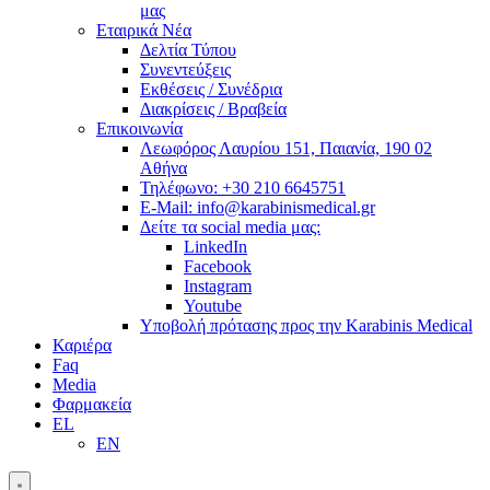
μας
Εταιρικά Νέα
Δελτία Τύπου
Συνεντεύξεις
Εκθέσεις / Συνέδρια
Διακρίσεις / Βραβεία
Επικοινωνία
Λεωφόρος Λαυρίου 151, Παιανία, 190 02
Αθήνα
Τηλέφωνο: +30 210 6645751
E-Mail: info@karabinismedical.gr
Δείτε τα social media μας:
LinkedIn
Facebook
Instagram
Youtube
Υποβολή πρότασης προς την Karabinis Medical
Καριέρα
Faq
Media
Φαρμακεία
EL
EN