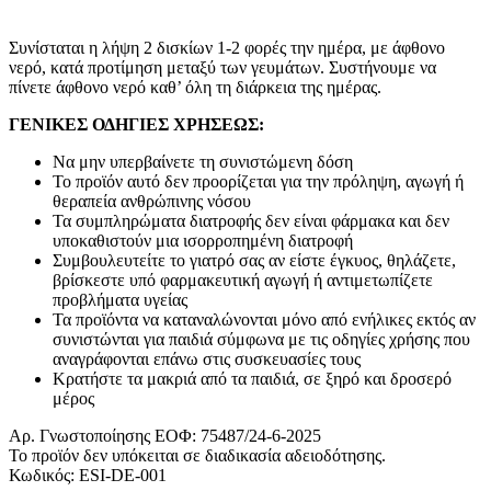
Συνίσταται η λήψη 2 δισκίων 1-2 φορές την ημέρα, με άφθονο
νερό, κατά προτίμηση μεταξύ των γευμάτων. Συστήνουμε να
πίνετε άφθονο νερό καθ’ όλη τη διάρκεια της ημέρας.
ΓΕΝΙΚΕΣ ΟΔΗΓΙΕΣ ΧΡΗΣΕΩΣ:
Να μην υπερβαίνετε τη συνιστώμενη δόση
Το προϊόν αυτό δεν προορίζεται για την πρόληψη, αγωγή ή
θεραπεία ανθρώπινης νόσου
Τα συμπληρώματα διατροφής δεν είναι φάρμακα και δεν
υποκαθιστούν μια ισορροπημένη διατροφή
Συμβουλευτείτε το γιατρό σας αν είστε έγκυος, θηλάζετε,
βρίσκεστε υπό φαρμακευτική αγωγή ή αντιμετωπίζετε
προβλήματα υγείας
Τα προϊόντα να καταναλώνονται μόνο από ενήλικες εκτός αν
συνιστώνται για παιδιά σύμφωνα με τις οδηγίες χρήσης που
αναγράφονται επάνω στις συσκευασίες τους
Κρατήστε τα μακριά από τα παιδιά, σε ξηρό και δροσερό
μέρος
Αρ. Γνωστοποίησης ΕΟΦ: 75487/24-6-2025
Το προϊόν δεν υπόκειται σε διαδικασία αδειοδότησης.
Κωδικός: ESI-DE-001