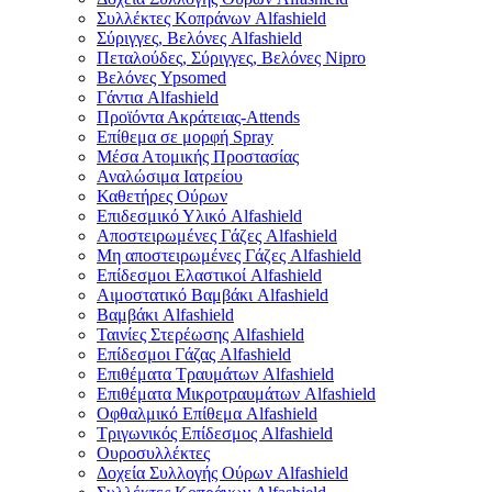
Συλλέκτες Κοπράνων Alfashield
Σύριγγες, Βελόνες Alfashield
Πεταλούδες, Σύριγγες, Βελόνες Nipro
Βελόνες Ypsomed
Γάντια Alfashield
Προϊόντα Ακράτειας-Attends
Επίθεμα σε μορφή Spray
Μέσα Ατομικής Προστασίας
Αναλώσιμα Ιατρείου
Καθετήρες Ούρων
Επιδεσμικό Υλικό Alfashield
Αποστειρωμένες Γάζες Alfashield
Μη αποστειρωμένες Γάζες Alfashield
Επίδεσμοι Ελαστικοί Alfashield
Αιμοστατικό Βαμβάκι Alfashield
Βαμβάκι Alfashield
Ταινίες Στερέωσης Alfashield
Επίδεσμοι Γάζας Alfashield
Επιθέματα Τραυμάτων Alfashield
Επιθέματα Μικροτραυμάτων Alfashield
Οφθαλμικό Eπίθεμα Alfashield
Τριγωνικός Επίδεσμος Alfashield
Ουροσυλλέκτες
Δοχεία Συλλογής Ούρων Alfashield