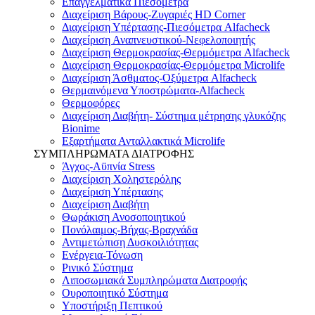
Επαγγελματικά Πιεσόμετρα
Διαχείριση Βάρους-Ζυγαριές HD Corner
Διαχείριση Υπέρτασης-Πιεσόμετρα Alfacheck
Διαχείριση Αναπνευστικού-Νεφελοποιητής
Διαχείριση Θερμοκρασίας-Θερμόμετρα Alfacheck
Διαχείριση Θερμοκρασίας-Θερμόμετρα Microlife
Διαχείριση Άσθματος-Οξύμετρα Alfacheck
Θερμαινόμενα Υποστρώματα-Alfacheck
Θερμοφόρες
Διαχείριση Διαβήτη- Σύστημα μέτρησης γλυκόζης
Bionime
Εξαρτήματα Ανταλλακτικά Microlife
ΣΥΜΠΛΗΡΩΜΑΤΑ ΔΙΑΤΡΟΦΗΣ
Άγχος-Αϋπνία Stress
Διαχείριση Χοληστερόλης
Διαχείριση Υπέρτασης
Διαχείριση Διαβήτη
Θωράκιση Ανοσοποιητικού
Πονόλαιμος-Βήχας-Βραχνάδα
Αντιμετώπιση Δυσκοιλιότητας
Eνέργεια-Τόνωση
Ρινικό Σύστημα
Λιποσωμιακά Συμπληρώματα Διατροφής
Ουροποιητικό Σύστημα
Υποστήριξη Πεπτικού