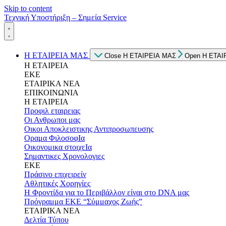
Skip to content
Τεχνική Υποστήριξη – Σημεία Service
Η ΕΤΑΙΡΕΙΑ ΜΑΣ
Close Η ΕΤΑΙΡΕΙΑ ΜΑΣ
Open Η ΕΤΑΙ
Η ΕΤΑΙΡΕΙΑ
ΕΚΕ
ΕΤΑΙΡΙΚΑ ΝΕΑ
ΕΠΙΚΟΙΝΩΝΙΑ
Η ΕΤΑΙΡΕΙΑ
Προφιλ εταιρειας
Οι Ανθρωποι μας
Οικοι Αποκλειστικης Αντιπροσωπευσης
Οραμα ΦιλοσοφΙα
Οικονομικα στοιχεΙα
Σημαντικες Χρονολογιες
ΕΚΕ
Πράσινο επιχειρείν
Αθλητικές Χορηγίες
Η Φροντίδα για το Περιβάλλον είναι στο DNA μας
Πρόγραμμα ΕΚΕ “Σύμμαχος Ζωής”
ΕΤΑΙΡΙΚΑ ΝΕΑ
Δελτία Τύπου