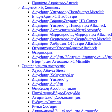
Προϊόντα Ακράτειας-Attends
Διαγνωστικές Συσκευές
Διαχείριση Υπέρτασης-Πιεσόμετρα Microlife
Επαγγελματικά Πιεσόμετρα
Διαχείριση Βάρους-Ζυγαριές HD Corner
Διαχείριση Υπέρτασης-Πιεσόμετρα Alfacheck
Διαχείριση Αναπνευστικού-Νεφελοποιητής
Διαχείριση Θερμοκρασίας-Θερμόμετρα Alfachec
Διαχείριση Θερμοκρασίας-Θερμόμετρα Microlife
Διαχείριση Άσθματος-Οξύμετρα Alfacheck
Θερμαινόμενα Υποστρώματα-Alfacheck
Θερμοφόρες
Διαχείριση Διαβήτη- Σύστημα μέτρησης γλυκόζης
Εξαρτήματα Ανταλλακτικά Microlife
Συμπληρώματα Διατροφής
Άγχος-Αϋπνία Stress
Διαχείριση Χοληστερόλης
Διαχείριση Υπέρτασης
Διαχείριση Διαβήτη
Θωράκιση Ανοσοποιητικού
Πονόλαιμος-Βήχας-Βραχνάδα
Αντιμετώπιση Δυσκοιλιότητας
Eνέργεια-Τόνωση
Ρινικό Σύστημα
Λιποσωμιακά Συμπληρώματα Διατροφής