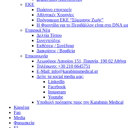
ΕΚΕ
Πράσινο επιχειρείν
Αθλητικές Χορηγίες
Πρόγραμμα ΕΚΕ “Σύμμαχος Ζωής”
Η Φροντίδα για το Περιβάλλον είναι στο DNA μα
Εταιρικά Νέα
Δελτία Τύπου
Συνεντεύξεις
Εκθέσεις / Συνέδρια
Διακρίσεις / Βραβεία
Επικοινωνία
Λεωφόρος Λαυρίου 151, Παιανία, 190 02 Αθήνα
Τηλέφωνο: +30 210 6645751
E-Mail: info@karabinismedical.gr
Δείτε τα social media μας:
LinkedIn
Facebook
Instagram
Youtube
Υποβολή πρότασης προς την Karabinis Medical
Καριέρα
Faq
Media
Φαρμακεία
EL