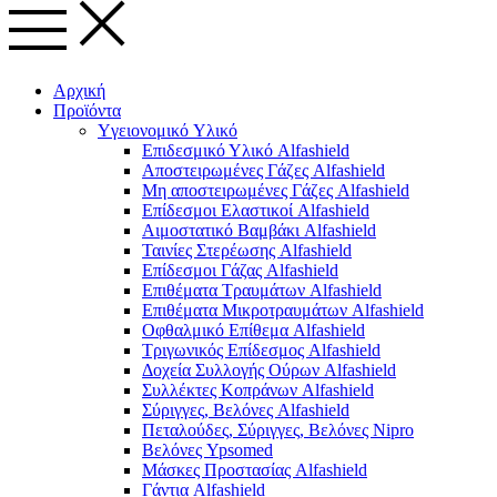
Αρχική
Προϊόντα
Yγειονομικό Yλικό
Επιδεσμικό Υλικό Alfashield
Αποστειρωμένες Γάζες Alfashield
Μη αποστειρωμένες Γάζες Alfashield
Επίδεσμοι Ελαστικοί Alfashield
Αιμοστατικό Βαμβάκι Alfashield
Ταινίες Στερέωσης Alfashield
Επίδεσμοι Γάζας Alfashield
Επιθέματα Τραυμάτων Alfashield
Επιθέματα Μικροτραυμάτων Alfashield
Οφθαλμικό Eπίθεμα Alfashield
Τριγωνικός Επίδεσμος Alfashield
Δοχεία Συλλογής Ούρων Alfashield
Συλλέκτες Κοπράνων Alfashield
Σύριγγες, Βελόνες Alfashield
Πεταλούδες, Σύριγγες, Βελόνες Nipro
Βελόνες Ypsomed
Μάσκες Προστασίας Alfashield
Γάντια Alfashield