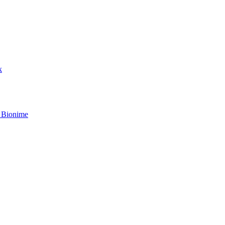
k
 Bionime