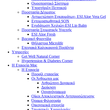
Ουροποιητικό Σύστημα
Υποστήριξη Πεπτικού
Προστασία Δέρματος
Αντιμετώπιση Εγκαυμάτων- ESI Aloe Vera Gel
Εντομοαπωθητικά SON
Ενυδάτωση Χειλιών-ESI Lip Balm
Προστασία Στοματικής Υγιεινής
ESI Αloe Fresh
Βρεφική Φροντίδα
Θήλαστρα Microlife
Εποχιακά Καλοκαιρινά Προϊόντα
Υπηρεσίες
Get Well Natural Corner
Hypertension & Diabetes Corner
Η Εταιρεία Μας
Η Εταιρεία
Προφίλ εταιρείας
Οι Άνθρωποι μας
Ανθρώπινο Δυναμικό
Διοίκηση
Οργανόγραμμα
Οίκοι Αποκλειστικής Αντιπροσώπευσης
Όραμα Φιλοσοφία
Οικονομικά στοιχεία
Σημαντικές Χρονολογίες