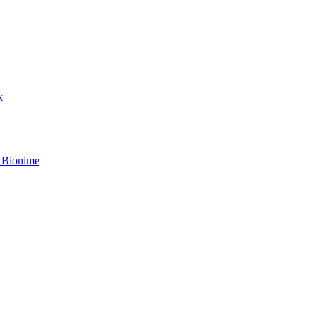
k
 Bionime