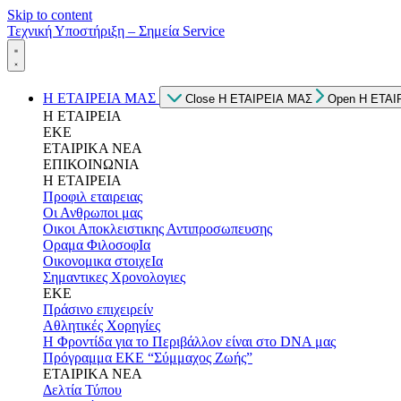
Skip to content
Τεχνική Υποστήριξη – Σημεία Service
Η ΕΤΑΙΡΕΙΑ ΜΑΣ
Close Η ΕΤΑΙΡΕΙΑ ΜΑΣ
Open Η ΕΤΑΙ
Η ΕΤΑΙΡΕΙΑ
ΕΚΕ
ΕΤΑΙΡΙΚΑ ΝΕΑ
ΕΠΙΚΟΙΝΩΝΙΑ
Η ΕΤΑΙΡΕΙΑ
Προφιλ εταιρειας
Οι Ανθρωποι μας
Οικοι Αποκλειστικης Αντιπροσωπευσης
Οραμα ΦιλοσοφΙα
Οικονομικα στοιχεΙα
Σημαντικες Χρονολογιες
ΕΚΕ
Πράσινο επιχειρείν
Αθλητικές Χορηγίες
Η Φροντίδα για το Περιβάλλον είναι στο DNA μας
Πρόγραμμα ΕΚΕ “Σύμμαχος Ζωής”
ΕΤΑΙΡΙΚΑ ΝΕΑ
Δελτία Τύπου