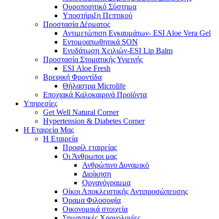
Ουροποιητικό Σύστημα
Υποστήριξη Πεπτικού
Προστασία Δέρματος
Αντιμετώπιση Εγκαυμάτων- ESI Aloe Vera Gel
Εντομοαπωθητικά SON
Ενυδάτωση Χειλιών-ESI Lip Balm
Προστασία Στοματικής Υγιεινής
ESI Αloe Fresh
Βρεφική Φροντίδα
Θήλαστρα Microlife
Εποχιακά Καλοκαιρινά Προϊόντα
Υπηρεσίες
Get Well Natural Corner
Hypertension & Diabetes Corner
Η Εταιρεία Μας
Η Εταιρεία
Προφίλ εταιρείας
Οι Άνθρωποι μας
Ανθρώπινο Δυναμικό
Διοίκηση
Οργανόγραμμα
Οίκοι Αποκλειστικής Αντιπροσώπευσης
Όραμα Φιλοσοφία
Οικονομικά στοιχεία
Σημαντικές Χρονολογίες