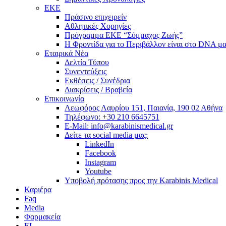
ΕΚΕ
Πράσινο επιχειρείν
Αθλητικές Χορηγίες
Πρόγραμμα ΕΚΕ “Σύμμαχος Ζωής”
Η Φροντίδα για το Περιβάλλον είναι στο DNA μα
Εταιρικά Νέα
Δελτία Τύπου
Συνεντεύξεις
Εκθέσεις / Συνέδρια
Διακρίσεις / Βραβεία
Επικοινωνία
Λεωφόρος Λαυρίου 151, Παιανία, 190 02 Αθήνα
Τηλέφωνο: +30 210 6645751
E-Mail: info@karabinismedical.gr
Δείτε τα social media μας:
LinkedIn
Facebook
Instagram
Youtube
Υποβολή πρότασης προς την Karabinis Medical
Καριέρα
Faq
Media
Φαρμακεία
EL