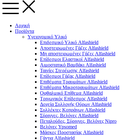
Αρχική
Προϊόντα
Yγειονομικό Yλικό
Επιδεσμικό Υλικό Alfashield
Αποστειρωμένες Γάζες Alfashield
Μη αποστειρωμένες Γάζες Alfashield
Επίδεσμοι Ελαστικοί Alfashield
Αιμοστατικό Βαμβάκι Alfashield
Ταινίες Στερέωσης Alfashield
Επίδεσμοι Γάζας Alfashield
Επιθέματα Τραυμάτων Alfashield
Επιθέματα Μικροτραυμάτων Alfashield
Οφθαλμικό Eπίθεμα Alfashield
Τριγωνικός Επίδεσμος Alfashield
Δοχεία Συλλογής Ούρων Alfashield
Συλλέκτες Κοπράνων Alfashield
Σύριγγες, Βελόνες Alfashield
Πεταλούδες, Σύριγγες, Βελόνες Nipro
Βελόνες Ypsomed
Μάσκες Προστασίας Alfashield
Γάντια Alfashield