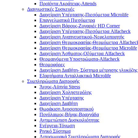
Προϊόντα Ακράτειας-Attends
Διαγνωστικές Συσκευές
Διαχείριση Υπέρτασης-Πιεσόμετρα Microlife
Επαγγελματικά Πιεσόμετρα
Διαχείριση Βάρους-Ζυγαριές HD Corner
Διαχείριση Υπέρτασης-Πιεσόμετρα Alfacheck
Διαχείριση Αναπνευστικού-Νεφελοποιητής
Διαχείριση Θερμοκρασίας-Θερμόμετρα Alfachec
Διαχείριση Θερμοκρασίας-Θερμόμετρα Microlife
Διαχείριση Άσθματος-Οξύμετρα Alfacheck
Θερμαινόμενα Υποστρώματα-Alfacheck
Θερμοφόρες
Διαχείριση Διαβήτη- Σύστημα μέτρησης γλυκόζης
Εξαρτήματα Ανταλλακτικά Microlife
Συμπληρώματα Διατροφής
Άγχος-Αϋπνία Stress
Διαχείριση Χοληστερόλης
Διαχείριση Υπέρτασης
Διαχείριση Διαβήτη
Θωράκιση Ανοσοποιητικού
Πονόλαιμος-Βήχας-Βραχνάδα
Αντιμετώπιση Δυσκοιλιότητας
Eνέργεια-Τόνωση
Ρινικό Σύστημα
Λιποσωμιακά Συμπληρώματα Διατροφής