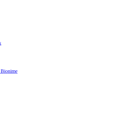
k
 Bionime