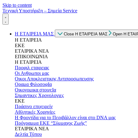
Skip to content
Τεχνική Υποστήριξη – Σημεία Service
Η ΕΤΑΙΡΕΙΑ ΜΑΣ
Close Η ΕΤΑΙΡΕΙΑ ΜΑΣ
Open Η ΕΤΑΙ
Η ΕΤΑΙΡΕΙΑ
ΕΚΕ
ΕΤΑΙΡΙΚΑ ΝΕΑ
ΕΠΙΚΟΙΝΩΝΙΑ
Η ΕΤΑΙΡΕΙΑ
Προφιλ εταιρειας
Οι Ανθρωποι μας
Οικοι Αποκλειστικης Αντιπροσωπευσης
Οραμα ΦιλοσοφΙα
Οικονομικα στοιχεΙα
Σημαντικες Χρονολογιες
ΕΚΕ
Πράσινο επιχειρείν
Αθλητικές Χορηγίες
Η Φροντίδα για το Περιβάλλον είναι στο DNA μας
Πρόγραμμα ΕΚΕ “Σύμμαχος Ζωής”
ΕΤΑΙΡΙΚΑ ΝΕΑ
Δελτία Τύπου