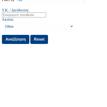
Τ.Κ. / Διεύθυνση:
Ακτίνα: