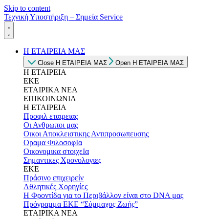
Skip to content
Τεχνική Υποστήριξη – Σημεία Service
Η ΕΤΑΙΡΕΙΑ ΜΑΣ
Close Η ΕΤΑΙΡΕΙΑ ΜΑΣ
Open Η ΕΤΑΙΡΕΙΑ ΜΑΣ
Η ΕΤΑΙΡΕΙΑ
ΕΚΕ
ΕΤΑΙΡΙΚΑ ΝΕΑ
ΕΠΙΚΟΙΝΩΝΙΑ
Η ΕΤΑΙΡΕΙΑ
Προφιλ εταιρειας
Οι Ανθρωποι μας
Οικοι Αποκλειστικης Αντιπροσωπευσης
Οραμα ΦιλοσοφΙα
Οικονομικα στοιχεΙα
Σημαντικες Χρονολογιες
ΕΚΕ
Πράσινο επιχειρείν
Αθλητικές Χορηγίες
Η Φροντίδα για το Περιβάλλον είναι στο DNA μας
Πρόγραμμα ΕΚΕ “Σύμμαχος Ζωής”
ΕΤΑΙΡΙΚΑ ΝΕΑ