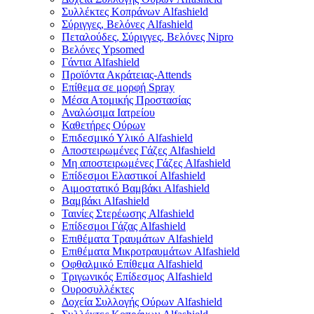
Συλλέκτες Κοπράνων Alfashield
Σύριγγες, Βελόνες Alfashield
Πεταλούδες, Σύριγγες, Βελόνες Nipro
Βελόνες Ypsomed
Γάντια Alfashield
Προϊόντα Ακράτειας-Attends
Επίθεμα σε μορφή Spray
Μέσα Ατομικής Προστασίας
Αναλώσιμα Ιατρείου
Καθετήρες Ούρων
Επιδεσμικό Υλικό Alfashield
Αποστειρωμένες Γάζες Alfashield
Μη αποστειρωμένες Γάζες Alfashield
Επίδεσμοι Ελαστικοί Alfashield
Αιμοστατικό Βαμβάκι Alfashield
Βαμβάκι Alfashield
Ταινίες Στερέωσης Alfashield
Επίδεσμοι Γάζας Alfashield
Επιθέματα Τραυμάτων Alfashield
Επιθέματα Μικροτραυμάτων Alfashield
Οφθαλμικό Eπίθεμα Alfashield
Τριγωνικός Επίδεσμος Alfashield
Ουροσυλλέκτες
Δοχεία Συλλογής Ούρων Alfashield