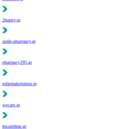
2happy.gr
smile-pharmacy.gr
pharmacy295.gr
tofarmakeiomou.gr
wecare.gr
itscaretime.gr