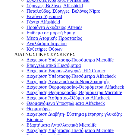
Συλλέκτες Κοπράνων Alfashield
Σύριγγες, Βελόνες Alfashield
Πεταλούδες, Σύριγγες, Βελόνες Nipro
Βελόνες Ypsomed
Γάντια Alfashield
Προϊόντα Ακράτειας-Attends
Επίθεμα σε μορφή Spray
Μέσα Ατομικής Προστασίας
Αναλώσιμα Ιατρείου
Καθετήρες Ούρων
ΔΙΑΓΝΩΣΤΙΚΕΣ ΣΥΣΚΕΥΕΣ
Διαχείριση Υπέρτασης-Πιεσόμετρα Microlife
Επαγγελματικά Πιεσόμετρα
Διαχείριση Βάρους-Ζυγαριές HD Corner
Διαχείριση Υπέρτασης-Πιεσόμετρα Alfacheck
Διαχείριση Αναπνευστικού-Νεφελοποιητής
Διαχείριση Θερμοκρασίας-Θερμόμετρα Alfacheck
Διαχείριση Θερμοκρασίας-Θερμόμετρα Microlife
Διαχείριση Άσθματος-Οξύμετρα Alfacheck
Θερμαινόμενα Υποστρώματα-Alfacheck
Θερμοφόρες
Διαχείριση Διαβήτη- Σύστημα μέτρησης γλυκόζης
Bionime
Εξαρτήματα Ανταλλακτικά Microlife
Διαχείριση Υπέρτασης-Πιεσόμετρα Microlife