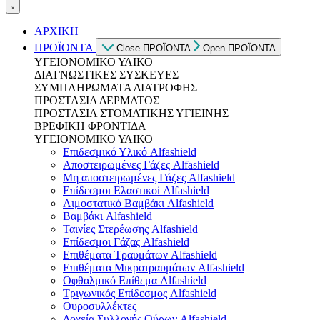
ΑΡΧΙΚΗ
ΠΡΟΪΟΝΤΑ
Close ΠΡΟΪΟΝΤΑ
Open ΠΡΟΪΟΝΤΑ
ΥΓΕΙΟΝΟΜΙΚΟ ΥΛΙΚΟ
ΔΙΑΓΝΩΣΤΙΚΕΣ ΣΥΣΚΕΥΕΣ
ΣΥΜΠΛΗΡΩΜΑΤΑ ΔΙΑΤΡΟΦΗΣ
ΠΡΟΣΤΑΣΙΑ ΔΕΡΜΑΤΟΣ
ΠΡΟΣΤΑΣΙΑ ΣΤΟΜΑΤΙΚΗΣ ΥΓΙΕΙΝΗΣ
ΒΡΕΦΙΚΗ ΦΡΟΝΤΙΔΑ
ΥΓΕΙΟΝΟΜΙΚΟ ΥΛΙΚΟ
Επιδεσμικό Υλικό Alfashield
Αποστειρωμένες Γάζες Alfashield
Μη αποστειρωμένες Γάζες Alfashield
Επίδεσμοι Ελαστικοί Alfashield
Αιμοστατικό Βαμβάκι Alfashield
Βαμβάκι Alfashield
Ταινίες Στερέωσης Alfashield
Επίδεσμοι Γάζας Alfashield
Επιθέματα Τραυμάτων Alfashield
Επιθέματα Μικροτραυμάτων Alfashield
Οφθαλμικό Eπίθεμα Alfashield
Τριγωνικός Επίδεσμος Alfashield
Ουροσυλλέκτες
Δοχεία Συλλογής Ούρων Alfashield