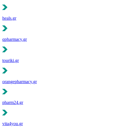
heals.gr
qpharmacy.gr
touriki.gr
orangepharmacy.gr
pharm24.gr
vita4you.gr