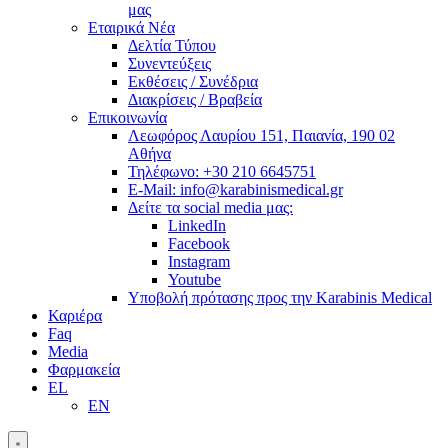
μας
Εταιρικά Νέα
Δελτία Τύπου
Συνεντεύξεις
Εκθέσεις / Συνέδρια
Διακρίσεις / Βραβεία
Επικοινωνία
Λεωφόρος Λαυρίου 151, Παιανία, 190 02
Αθήνα
Τηλέφωνο: +30 210 6645751
E-Mail: info@karabinismedical.gr
Δείτε τα social media μας:
LinkedIn
Facebook
Instagram
Youtube
Υποβολή πρότασης προς την Karabinis Medical
Καριέρα
Faq
Media
Φαρμακεία
EL
EN