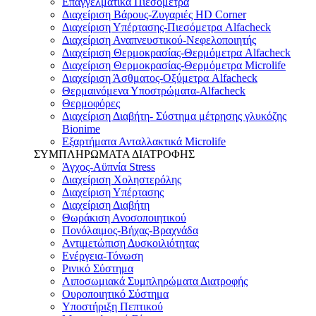
Επαγγελματικά Πιεσόμετρα
Διαχείριση Βάρους-Ζυγαριές HD Corner
Διαχείριση Υπέρτασης-Πιεσόμετρα Alfacheck
Διαχείριση Αναπνευστικού-Νεφελοποιητής
Διαχείριση Θερμοκρασίας-Θερμόμετρα Alfacheck
Διαχείριση Θερμοκρασίας-Θερμόμετρα Microlife
Διαχείριση Άσθματος-Οξύμετρα Alfacheck
Θερμαινόμενα Υποστρώματα-Alfacheck
Θερμοφόρες
Διαχείριση Διαβήτη- Σύστημα μέτρησης γλυκόζης
Bionime
Εξαρτήματα Ανταλλακτικά Microlife
ΣΥΜΠΛΗΡΩΜΑΤΑ ΔΙΑΤΡΟΦΗΣ
Άγχος-Αϋπνία Stress
Διαχείριση Χοληστερόλης
Διαχείριση Υπέρτασης
Διαχείριση Διαβήτη
Θωράκιση Ανοσοποιητικού
Πονόλαιμος-Βήχας-Βραχνάδα
Αντιμετώπιση Δυσκοιλιότητας
Eνέργεια-Τόνωση
Ρινικό Σύστημα
Λιποσωμιακά Συμπληρώματα Διατροφής
Ουροποιητικό Σύστημα
Υποστήριξη Πεπτικού