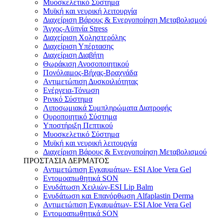
Μυοσκελετικό Σύστημα
Μυϊκή και νευρική λειτουργία
Διαχείριση Βάρους & Ενεργοποίηση Μεταβολισμού
Άγχος-Αϋπνία Stress
Διαχείριση Χοληστερόλης
Διαχείριση Υπέρτασης
Διαχείριση Διαβήτη
Θωράκιση Ανοσοποιητικού
Πονόλαιμος-Βήχας-Βραχνάδα
Αντιμετώπιση Δυσκοιλιότητας
Eνέργεια-Τόνωση
Ρινικό Σύστημα
Λιποσωμιακά Συμπληρώματα Διατροφής
Ουροποιητικό Σύστημα
Υποστήριξη Πεπτικού
Μυοσκελετικό Σύστημα
Μυϊκή και νευρική λειτουργία
Διαχείριση Βάρους & Ενεργοποίηση Μεταβολισμού
ΠΡΟΣΤΑΣΙΑ ΔΕΡΜΑΤΟΣ
Αντιμετώπιση Εγκαυμάτων- ESI Aloe Vera Gel
Εντομοαπωθητικά SON
Ενυδάτωση Χειλιών-ESI Lip Balm
Ενυδάτωση και Επανόρθωση Alfaplastin Derma
Αντιμετώπιση Εγκαυμάτων- ESI Aloe Vera Gel
Εντομοαπωθητικά SON