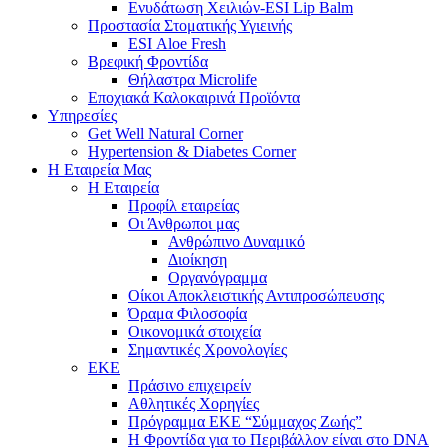
Ενυδάτωση Χειλιών-ESI Lip Balm
Προστασία Στοματικής Υγιεινής
ESI Αloe Fresh
Βρεφική Φροντίδα
Θήλαστρα Microlife
Εποχιακά Καλοκαιρινά Προϊόντα
Υπηρεσίες
Get Well Natural Corner
Hypertension & Diabetes Corner
Η Εταιρεία Μας
Η Εταιρεία
Προφίλ εταιρείας
Οι Άνθρωποι μας
Ανθρώπινο Δυναμικό
Διοίκηση
Οργανόγραμμα
Οίκοι Αποκλειστικής Αντιπροσώπευσης
Όραμα Φιλοσοφία
Οικονομικά στοιχεία
Σημαντικές Χρονολογίες
ΕΚΕ
Πράσινο επιχειρείν
Αθλητικές Χορηγίες
Πρόγραμμα ΕΚΕ “Σύμμαχος Ζωής”
Η Φροντίδα για το Περιβάλλον είναι στο DNA