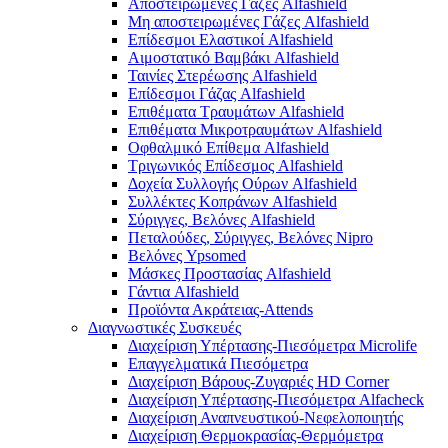
Αποστειρωμένες Γάζες Alfashield
Μη αποστειρωμένες Γάζες Alfashield
Επίδεσμοι Ελαστικοί Alfashield
Αιμοστατικό Βαμβάκι Alfashield
Ταινίες Στερέωσης Alfashield
Επίδεσμοι Γάζας Alfashield
Επιθέματα Τραυμάτων Alfashield
Επιθέματα Μικροτραυμάτων Alfashield
Οφθαλμικό Eπίθεμα Alfashield
Τριγωνικός Επίδεσμος Alfashield
Δοχεία Συλλογής Ούρων Alfashield
Συλλέκτες Κοπράνων Alfashield
Σύριγγες, Βελόνες Alfashield
Πεταλούδες, Σύριγγες, Βελόνες Nipro
Βελόνες Ypsomed
Μάσκες Προστασίας Alfashield
Γάντια Alfashield
Προϊόντα Ακράτειας-Attends
Διαγνωστικές Συσκευές
Διαχείριση Υπέρτασης-Πιεσόμετρα Microlife
Επαγγελματικά Πιεσόμετρα
Διαχείριση Βάρους-Ζυγαριές HD Corner
Διαχείριση Υπέρτασης-Πιεσόμετρα Alfacheck
Διαχείριση Αναπνευστικού-Νεφελοποιητής
Διαχείριση Θερμοκρασίας-Θερμόμετρα