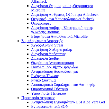
Alfacheck
Διαχείριση Θερμοκρασίας-Θερμόμετρα
Microlife
Διαχείριση Άσθματος-Οξύμετρα Alfacheck
Θερμαινόμενα Υποστρώματα-Alfacheck
Θερμοφόρες
Διαχείριση Διαβήτη- Σύστημα μέτρησης
γλυκόζης Bionime
Εξαρτήματα Ανταλλακτικά Microlife
Συμπληρώματα Διατροφής
Άγχος-Αϋπνία Stress
Διαχείριση Χοληστερόλης
Διαχείριση Υπέρτασης
Διαχείριση Διαβήτη
Θωράκιση Ανοσοποιητικού
Πονόλαιμος-Βήχας-Βραχνάδα
Αντιμετώπιση Δυσκοιλιότητας
Eνέργεια-Τόνωση
Ρινικό Σύστημα
Λιποσωμιακά Συμπληρώματα Διατροφής
Ουροποιητικό Σύστημα
Υποστήριξη Πεπτικού
Προστασία Δέρματος
Αντιμετώπιση Εγκαυμάτων- ESI Aloe Vera Gel
Εντομοαπωθητικά SON