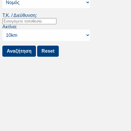
Τ.Κ. / Διεύθυνση:
Ακτίνα: