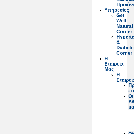
Προϊόν
Υπηρεσίες
Get
Well
Natural
Corner
Hypert
&
Diabete
Corner
Η
Εταιρεία
Μας
Η
Εταιρεί
Πρ
ετ
Οι
Ά
μα
Οί