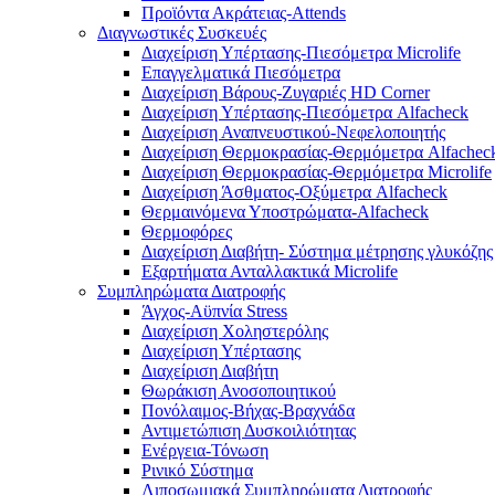
Προϊόντα Ακράτειας-Attends
Διαγνωστικές Συσκευές
Διαχείριση Υπέρτασης-Πιεσόμετρα Microlife
Επαγγελματικά Πιεσόμετρα
Διαχείριση Βάρους-Ζυγαριές HD Corner
Διαχείριση Υπέρτασης-Πιεσόμετρα Alfacheck
Διαχείριση Αναπνευστικού-Νεφελοποιητής
Διαχείριση Θερμοκρασίας-Θερμόμετρα Alfachec
Διαχείριση Θερμοκρασίας-Θερμόμετρα Microlife
Διαχείριση Άσθματος-Οξύμετρα Alfacheck
Θερμαινόμενα Υποστρώματα-Alfacheck
Θερμοφόρες
Διαχείριση Διαβήτη- Σύστημα μέτρησης γλυκόζης
Εξαρτήματα Ανταλλακτικά Microlife
Συμπληρώματα Διατροφής
Άγχος-Αϋπνία Stress
Διαχείριση Χοληστερόλης
Διαχείριση Υπέρτασης
Διαχείριση Διαβήτη
Θωράκιση Ανοσοποιητικού
Πονόλαιμος-Βήχας-Βραχνάδα
Αντιμετώπιση Δυσκοιλιότητας
Eνέργεια-Τόνωση
Ρινικό Σύστημα
Λιποσωμιακά Συμπληρώματα Διατροφής