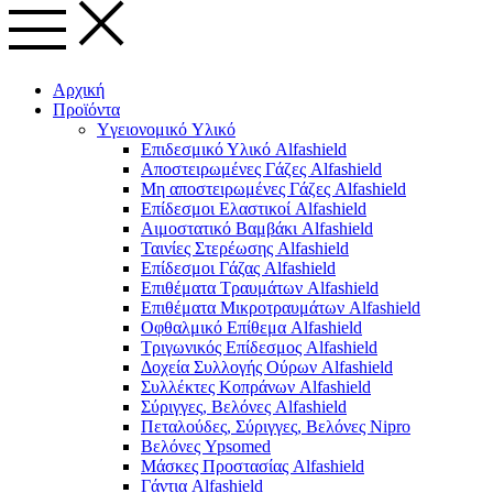
Αρχική
Προϊόντα
Yγειονομικό Yλικό
Επιδεσμικό Υλικό Alfashield
Αποστειρωμένες Γάζες Alfashield
Μη αποστειρωμένες Γάζες Alfashield
Επίδεσμοι Ελαστικοί Alfashield
Αιμοστατικό Βαμβάκι Alfashield
Ταινίες Στερέωσης Alfashield
Επίδεσμοι Γάζας Alfashield
Επιθέματα Τραυμάτων Alfashield
Επιθέματα Μικροτραυμάτων Alfashield
Οφθαλμικό Eπίθεμα Alfashield
Τριγωνικός Επίδεσμος Alfashield
Δοχεία Συλλογής Ούρων Alfashield
Συλλέκτες Κοπράνων Alfashield
Σύριγγες, Βελόνες Alfashield
Πεταλούδες, Σύριγγες, Βελόνες Nipro
Βελόνες Ypsomed
Μάσκες Προστασίας Alfashield
Γάντια Alfashield