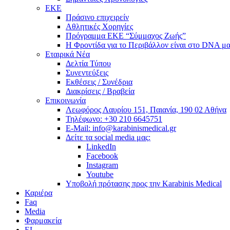
ΕΚΕ
Πράσινο επιχειρείν
Αθλητικές Χορηγίες
Πρόγραμμα ΕΚΕ “Σύμμαχος Ζωής”
Η Φροντίδα για το Περιβάλλον είναι στο DNA μα
Εταιρικά Νέα
Δελτία Τύπου
Συνεντεύξεις
Εκθέσεις / Συνέδρια
Διακρίσεις / Βραβεία
Επικοινωνία
Λεωφόρος Λαυρίου 151, Παιανία, 190 02 Αθήνα
Τηλέφωνο: +30 210 6645751
E-Mail: info@karabinismedical.gr
Δείτε τα social media μας:
LinkedIn
Facebook
Instagram
Youtube
Υποβολή πρότασης προς την Karabinis Medical
Καριέρα
Faq
Media
Φαρμακεία
EL