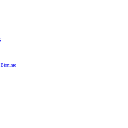
k
 Bionime