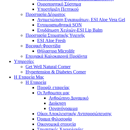
Ουροποιητικό Σύστημα
Υποστήριξη Πεπτικού
Προστασία Δέρματος
Αντιμετώπιση Εγκαυμάτων- ESI Aloe Vera Gel
Εντομοαπωθητικά SON
Ενυδάτωση Χειλιών-ESI Lip Balm
Προστασία Στοματικής Υγιεινής
ESI Αloe Fresh
Βρεφική Φροντίδα
Θήλαστρα Microlife
Εποχιακά Καλοκαιρινά Προϊόντα
Υπηρεσίες
Get Well Natural Corner
Hypertension & Diabetes Corner
Η Εταιρεία Μας
Η Εταιρεία
Προφίλ εταιρείας
Οι Άνθρωποι μας
Ανθρώπινο Δυναμικό
Διοίκηση
Οργανόγραμμα
Οίκοι Αποκλειστικής Αντιπροσώπευσης
Όραμα Φιλοσοφία
Οικονομικά στοιχεία
Σημαντικές Χρονολογίες