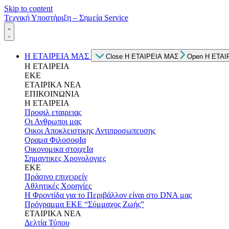
Skip to content
Τεχνική Υποστήριξη – Σημεία Service
Η ΕΤΑΙΡΕΙΑ ΜΑΣ
Close Η ΕΤΑΙΡΕΙΑ ΜΑΣ
Open Η ΕΤΑΙ
Η ΕΤΑΙΡΕΙΑ
ΕΚΕ
ΕΤΑΙΡΙΚΑ ΝΕΑ
ΕΠΙΚΟΙΝΩΝΙΑ
Η ΕΤΑΙΡΕΙΑ
Προφιλ εταιρειας
Οι Ανθρωποι μας
Οικοι Αποκλειστικης Αντιπροσωπευσης
Οραμα ΦιλοσοφΙα
Οικονομικα στοιχεΙα
Σημαντικες Χρονολογιες
ΕΚΕ
Πράσινο επιχειρείν
Αθλητικές Χορηγίες
Η Φροντίδα για το Περιβάλλον είναι στο DNA μας
Πρόγραμμα ΕΚΕ “Σύμμαχος Ζωής”
ΕΤΑΙΡΙΚΑ ΝΕΑ
Δελτία Τύπου