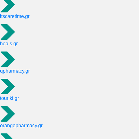
itscaretime.gr
heals.gr
qpharmacy.gr
touriki.gr
orangepharmacy.gr