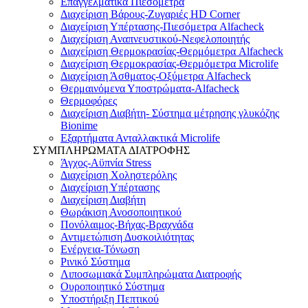
Επαγγελματικά Πιεσόμετρα
Διαχείριση Βάρους-Ζυγαριές HD Corner
Διαχείριση Υπέρτασης-Πιεσόμετρα Alfacheck
Διαχείριση Αναπνευστικού-Νεφελοποιητής
Διαχείριση Θερμοκρασίας-Θερμόμετρα Alfacheck
Διαχείριση Θερμοκρασίας-Θερμόμετρα Microlife
Διαχείριση Άσθματος-Οξύμετρα Alfacheck
Θερμαινόμενα Υποστρώματα-Alfacheck
Θερμοφόρες
Διαχείριση Διαβήτη- Σύστημα μέτρησης γλυκόζης
Bionime
Εξαρτήματα Ανταλλακτικά Microlife
ΣΥΜΠΛΗΡΩΜΑΤΑ ΔΙΑΤΡΟΦΗΣ
Άγχος-Αϋπνία Stress
Διαχείριση Χοληστερόλης
Διαχείριση Υπέρτασης
Διαχείριση Διαβήτη
Θωράκιση Ανοσοποιητικού
Πονόλαιμος-Βήχας-Βραχνάδα
Αντιμετώπιση Δυσκοιλιότητας
Eνέργεια-Τόνωση
Ρινικό Σύστημα
Λιποσωμιακά Συμπληρώματα Διατροφής
Ουροποιητικό Σύστημα
Υποστήριξη Πεπτικού