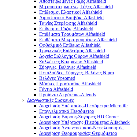
Αποστειρωμένες Γάζες Alfashield
Μη αποστειρωμένες Γάζες Alfashield
Επίδεσμοι Ελαστικοί Alfashield
Αιμοστατικό Βαμβάκι Alfashield
Ταινίες Στερέωσης Alfashield
Επίδεσμοι Γάζας Alfashield
Επιθέματα Τραυμάτων Alfashield
Επιθέματα Μικροτραυμάτων Alfashield
Οφθαλμικό Eπίθεμα Alfashield
Τριγωνικός Επίδεσμος Alfashield
Δοχεία Συλλογής Ούρων Alfashield
Συλλέκτες Κοπράνων Alfashield
Σύριγγες, Βελόνες Alfashield
Πεταλούδες, Σύριγγες, Βελόνες Nipro
Βελόνες Ypsomed
Μάσκες Προστασίας Alfashield
Γάντια Alfashield
Προϊόντα Ακράτειας-Attends
Διαγνωστικές Συσκευές
Διαχείριση Υπέρτασης-Πιεσόμετρα Microlife
Επαγγελματικά Πιεσόμετρα
Διαχείριση Βάρους-Ζυγαριές HD Corner
Διαχείριση Υπέρτασης-Πιεσόμετρα Alfacheck
Διαχείριση Αναπνευστικού-Νεφελοποιητής
Διαχείριση Θερμοκρασίας-Θερμόμετρα