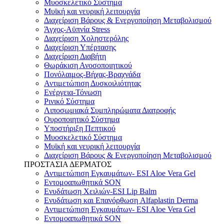
Μυοσκελετικό Σύστημα
Μυϊκή και νευρική λειτουργία
Διαχείριση Βάρους & Ενεργοποίηση Μεταβολισμού
Άγχος-Αϋπνία Stress
Διαχείριση Χοληστερόλης
Διαχείριση Υπέρτασης
Διαχείριση Διαβήτη
Θωράκιση Ανοσοποιητικού
Πονόλαιμος-Βήχας-Βραχνάδα
Αντιμετώπιση Δυσκοιλιότητας
Eνέργεια-Τόνωση
Ρινικό Σύστημα
Λιποσωμιακά Συμπληρώματα Διατροφής
Ουροποιητικό Σύστημα
Υποστήριξη Πεπτικού
Μυοσκελετικό Σύστημα
Μυϊκή και νευρική λειτουργία
Διαχείριση Βάρους & Ενεργοποίηση Μεταβολισμού
ΠΡΟΣΤΑΣΙΑ ΔΕΡΜΑΤΟΣ
Αντιμετώπιση Εγκαυμάτων- ESI Aloe Vera Gel
Εντομοαπωθητικά SON
Ενυδάτωση Χειλιών-ESI Lip Balm
Ενυδάτωση και Επανόρθωση Alfaplastin Derma
Αντιμετώπιση Εγκαυμάτων- ESI Aloe Vera Gel
Εντομοαπωθητικά SON