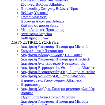
Συλλέκτες Κοπράνων Alfashield
Σύριγγες, Βελόνες Alfashield
Πεταλούδες, Σύριγγες, Βελόνες Nipro
Βελόνες Ypsomed
Γάντια Alfashield
Προϊόντα Ακράτειας-Attends
Επίθεμα σε μορφή Spray
Μέσα Ατομικής Προστασίας
Αναλώσιμα Ιατρείου
Καθετήρες Ούρων
ΔΙΑΓΝΩΣΤΙΚΕΣ ΣΥΣΚΕΥΕΣ
Διαχείριση Υπέρτασης-Πιεσόμετρα Microlife
Επαγγελματικά Πιεσόμετρα
Διαχείριση Βάρους-Ζυγαριές HD Corner
Διαχείριση Υπέρτασης-Πιεσόμετρα Alfacheck
Διαχείριση Αναπνευστικού-Νεφελοποιητής
Διαχείριση Θερμοκρασίας-Θερμόμετρα Alfacheck
Διαχείριση Θερμοκρασίας-Θερμόμετρα Microlife
Διαχείριση Άσθματος-Οξύμετρα Alfacheck
Θερμαινόμενα Υποστρώματα-Alfacheck
Θερμοφόρες
Διαχείριση Διαβήτη- Σύστημα μέτρησης γλυκόζης
Bionime
Εξαρτήματα Ανταλλακτικά Microlife
Διαχείριση Υπέρτασης-Πιεσόμετρα Microlife