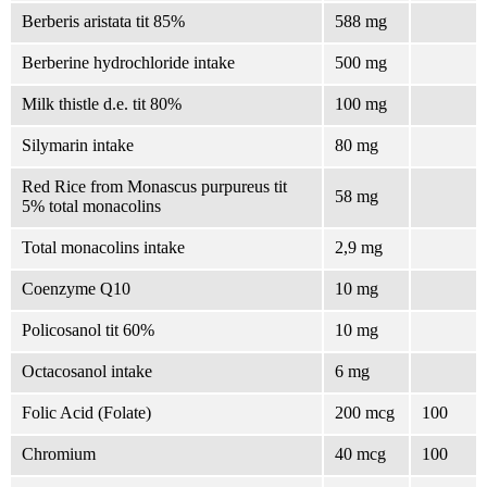
Berberis aristata tit 85%
588 mg
Berberine hydrochloride intake
500 mg
Milk thistle d.e. tit 80%
100 mg
Silymarin intake
80 mg
Red Rice from Monascus purpureus tit
58 mg
5% total monacolins
Total monacolins intake
2,9 mg
Coenzyme Q10
10 mg
Policosanol tit 60%
10 mg
Octacosanol intake
6 mg
Folic Acid (Folate)
200 mcg
100
Chromium
40 mcg
100