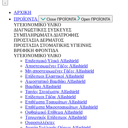
ΑΡΧΙΚΗ
ΠΡΟΪΟΝΤΑ
Close ΠΡΟΪΟΝΤΑ
Open ΠΡΟΪΟΝΤΑ
ΥΓΕΙΟΝΟΜΙΚΟ ΥΛΙΚΟ
ΔΙΑΓΝΩΣΤΙΚΕΣ ΣΥΣΚΕΥΕΣ
ΣΥΜΠΛΗΡΩΜΑΤΑ ΔΙΑΤΡΟΦΗΣ
ΠΡΟΣΤΑΣΙΑ ΔΕΡΜΑΤΟΣ
ΠΡΟΣΤΑΣΙΑ ΣΤΟΜΑΤΙΚΗΣ ΥΓΙΕΙΝΗΣ
ΒΡΕΦΙΚΗ ΦΡΟΝΤΙΔΑ
ΥΓΕΙΟΝΟΜΙΚΟ ΥΛΙΚΟ
Επιδεσμικό Υλικό Alfashield
Αποστειρωμένες Γάζες Alfashield
Μη αποστειρωμένες Γάζες Alfashield
Επίδεσμοι Ελαστικοί Alfashield
Αιμοστατικό Βαμβάκι Alfashield
Βαμβάκι Alfashield
Ταινίες Στερέωσης Alfashield
Επίδεσμοι Γάζας Alfashield
Επιθέματα Τραυμάτων Alfashield
Επιθέματα Μικροτραυμάτων Alfashield
Οφθαλμικό Eπίθεμα Alfashield
Τριγωνικός Επίδεσμος Alfashield
Ουροσυλλέκτες
Δοχεία Συλλογής Ούρων Alfashield