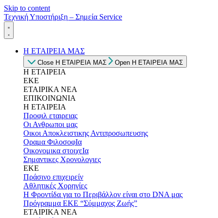
Skip to content
Τεχνική Υποστήριξη – Σημεία Service
Η ΕΤΑΙΡΕΙΑ ΜΑΣ
Close Η ΕΤΑΙΡΕΙΑ ΜΑΣ
Open Η ΕΤΑΙΡΕΙΑ ΜΑΣ
Η ΕΤΑΙΡΕΙΑ
ΕΚΕ
ΕΤΑΙΡΙΚΑ ΝΕΑ
ΕΠΙΚΟΙΝΩΝΙΑ
Η ΕΤΑΙΡΕΙΑ
Προφιλ εταιρειας
Οι Ανθρωποι μας
Οικοι Αποκλειστικης Αντιπροσωπευσης
Οραμα ΦιλοσοφΙα
Οικονομικα στοιχεΙα
Σημαντικες Χρονολογιες
ΕΚΕ
Πράσινο επιχειρείν
Αθλητικές Χορηγίες
Η Φροντίδα για το Περιβάλλον είναι στο DNA μας
Πρόγραμμα ΕΚΕ “Σύμμαχος Ζωής”
ΕΤΑΙΡΙΚΑ ΝΕΑ