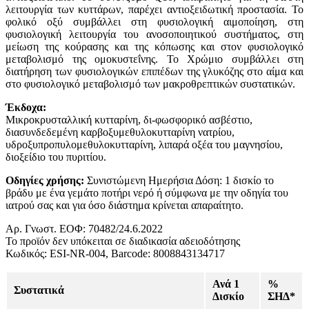
λειτουργία των κυττάρων, παρέχει αντιοξειδωτική προστασία. Το
φολικό οξύ συμβάλλει στη φυσιολογική αιμοποίηση, στη
φυσιολογική λειτουργία του ανοσοποιητικού συστήματος, στη
μείωση της κούρασης και της κόπωσης και στον φυσιολογικό
μεταβολισμό της ομοκυστεΐνης. Το Χρώμιο συμβάλλει στη
διατήρηση των φυσιολογικών επιπέδων της γλυκόζης στο αίμα και
στο φυσιολογικό μεταβολισμό των μακροθρεπτικών συστατικών.
Έκδοχα:
Μικροκρυσταλλική κυτταρίνη, δι-φωσφορικό ασβέστιο,
διασυνδεδεμένη καρβοξυμεθυλοκυτταρίνη νατρίου,
υδροξυπροπυλομεθυλοκυτταρίνη, λιπαρά οξέα του μαγνησίου,
διοξείδιο του πυριτίου.
Οδηγίες χρήσης:
Συνιστώμενη Ημερήσια Δόση: 1 δισκίο το
βράδυ με ένα γεμάτο ποτήρι νερό ή σύμφωνα με την οδηγία του
ιατρού σας και για όσο διάστημα κρίνεται απαραίτητο.
Αρ. Γνωστ. ΕΟΦ: 70482/24.6.2022
Το προϊόν δεν υπόκειται σε διαδικασία αδειοδότησης
Κωδικός: ESI-NR-004, Barcode: 8008843134717
Ανά 1
%
Συστατικά
Δισκίο
ΣΗΔ*