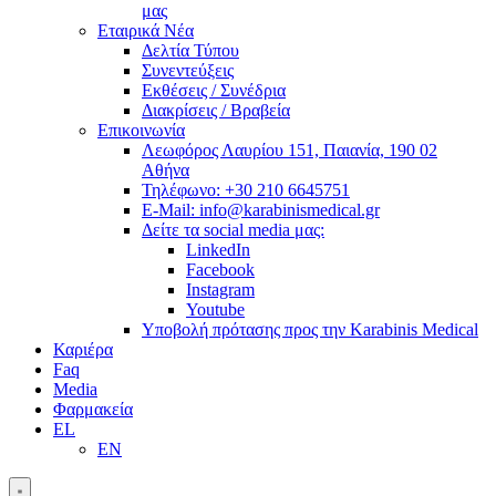
μας
Εταιρικά Νέα
Δελτία Τύπου
Συνεντεύξεις
Εκθέσεις / Συνέδρια
Διακρίσεις / Βραβεία
Επικοινωνία
Λεωφόρος Λαυρίου 151, Παιανία, 190 02
Αθήνα
Τηλέφωνο: +30 210 6645751
E-Mail: info@karabinismedical.gr
Δείτε τα social media μας:
LinkedIn
Facebook
Instagram
Youtube
Υποβολή πρότασης προς την Karabinis Medical
Καριέρα
Faq
Media
Φαρμακεία
EL
EN