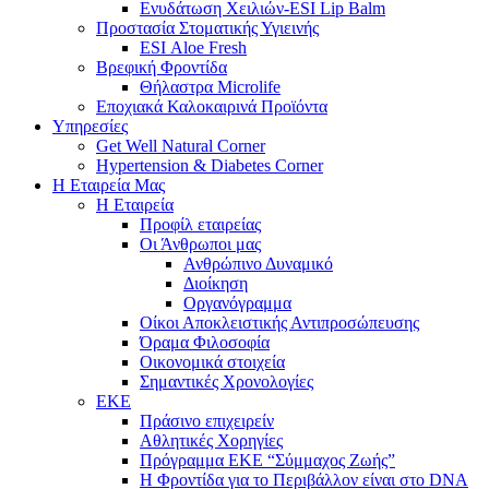
Ενυδάτωση Χειλιών-ESI Lip Balm
Προστασία Στοματικής Υγιεινής
ESI Αloe Fresh
Βρεφική Φροντίδα
Θήλαστρα Microlife
Εποχιακά Καλοκαιρινά Προϊόντα
Υπηρεσίες
Get Well Natural Corner
Hypertension & Diabetes Corner
Η Εταιρεία Μας
Η Εταιρεία
Προφίλ εταιρείας
Οι Άνθρωποι μας
Ανθρώπινο Δυναμικό
Διοίκηση
Οργανόγραμμα
Οίκοι Αποκλειστικής Αντιπροσώπευσης
Όραμα Φιλοσοφία
Οικονομικά στοιχεία
Σημαντικές Χρονολογίες
ΕΚΕ
Πράσινο επιχειρείν
Αθλητικές Χορηγίες
Πρόγραμμα ΕΚΕ “Σύμμαχος Ζωής”
Η Φροντίδα για το Περιβάλλον είναι στο DNA