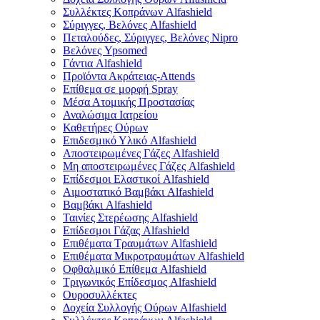
Συλλέκτες Κοπράνων Alfashield
Σύριγγες, Βελόνες Alfashield
Πεταλούδες, Σύριγγες, Βελόνες Nipro
Βελόνες Ypsomed
Γάντια Alfashield
Προϊόντα Ακράτειας-Attends
Επίθεμα σε μορφή Spray
Μέσα Ατομικής Προστασίας
Αναλώσιμα Ιατρείου
Καθετήρες Ούρων
Επιδεσμικό Υλικό Alfashield
Αποστειρωμένες Γάζες Alfashield
Μη αποστειρωμένες Γάζες Alfashield
Επίδεσμοι Ελαστικοί Alfashield
Αιμοστατικό Βαμβάκι Alfashield
Βαμβάκι Alfashield
Ταινίες Στερέωσης Alfashield
Επίδεσμοι Γάζας Alfashield
Επιθέματα Τραυμάτων Alfashield
Επιθέματα Μικροτραυμάτων Alfashield
Οφθαλμικό Eπίθεμα Alfashield
Τριγωνικός Επίδεσμος Alfashield
Ουροσυλλέκτες
Δοχεία Συλλογής Ούρων Alfashield