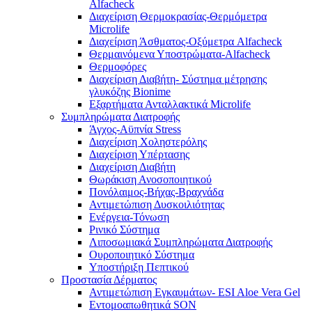
Alfacheck
Διαχείριση Θερμοκρασίας-Θερμόμετρα
Microlife
Διαχείριση Άσθματος-Οξύμετρα Alfacheck
Θερμαινόμενα Υποστρώματα-Alfacheck
Θερμοφόρες
Διαχείριση Διαβήτη- Σύστημα μέτρησης
γλυκόζης Bionime
Εξαρτήματα Ανταλλακτικά Microlife
Συμπληρώματα Διατροφής
Άγχος-Αϋπνία Stress
Διαχείριση Χοληστερόλης
Διαχείριση Υπέρτασης
Διαχείριση Διαβήτη
Θωράκιση Ανοσοποιητικού
Πονόλαιμος-Βήχας-Βραχνάδα
Αντιμετώπιση Δυσκοιλιότητας
Eνέργεια-Τόνωση
Ρινικό Σύστημα
Λιποσωμιακά Συμπληρώματα Διατροφής
Ουροποιητικό Σύστημα
Υποστήριξη Πεπτικού
Προστασία Δέρματος
Αντιμετώπιση Εγκαυμάτων- ESI Aloe Vera Gel
Εντομοαπωθητικά SON