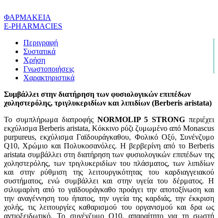
ΦΑΡΜΑΚΕΙΑ
E-PHARMACIES
Περιγραφή
Συστατικά
Χρήση
Γνωστοποιήσεις
Χαρακτηριστικά
Συμβάλλει στην διατήρηση των φυσιολογικών επιπέδων
χοληστερόλης, τριγλυκεριδίων και λιπιδίων (Berberis aristata)
Το συμπλήρωμα διατροφής
NORMOLIP 5 STRONG
περιέχει
εκχύλισμα Berberis aristata, Κόκκινο ρύζι ζυμωμένο από Monascus
purpureus, εκχύλισμα Γαϊδουράγκαθου, Φολικό Οξύ, Συνένζυμο
Q10, Χρώμιο και Πολυκοσανόλες. Η βερβερίνη από το Berberis
aristata συμβάλλει στη διατήρηση των φυσιολογικών επιπέδων της
χοληστερόλης, των τριγλυκεριδίων του πλάσματος, των λιπιδίων
και στην ρύθμιση της λειτουργικότητας του καρδιαγγειακού
συστήματος, ενώ συμβάλλει και στην υγεία του δέρματος. Η
σιλυμαρίνη από το γαϊδουράγκαθο προάγει την αποτοξίνωση και
την αναγέννηση του ήπατος, την υγεία της καρδιάς, την έκκριση
χολής, τις λειτουργίες καθαρισμού του οργανισμού και δρα ως
αντιοξειδωτικό. Το συνένζυμο Q10, απαραίτητο για τη σωστή