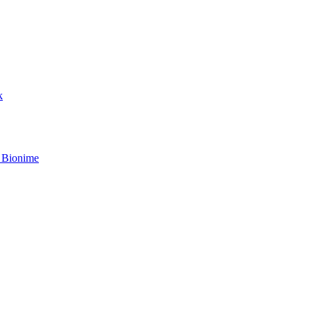
k
 Bionime