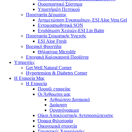
Ουροποιητικό Σύστημα
Υποστήριξη Πεπτικού
Προστασία Δέρματος
Αντιμετώπιση Εγκαυμάτων- ESI Aloe Vera Gel
Εντομοαπωθητικά SON
Ενυδάτωση Χειλιών-ESI Lip Balm
Προστασία Στοματικής Υγιεινής
ESI Αloe Fresh
Βρεφική Φροντίδα
Θήλαστρα Microlife
Εποχιακά Καλοκαιρινά Προϊόντα
Υπηρεσίες
Get Well Natural Corner
Hypertension & Diabetes Corner
Η Εταιρεία Μας
Η Εταιρεία
Προφίλ εταιρείας
Οι Άνθρωποι μας
Ανθρώπινο Δυναμικό
Διοίκηση
Οργανόγραμμα
Οίκοι Αποκλειστικής Αντιπροσώπευσης
Όραμα Φιλοσοφία
Οικονομικά στοιχεία
Σημαντικές Χρονολογίες