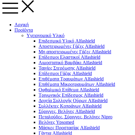
Αρχική
Προϊόντα
Yγειονομικό Yλικό
Επιδεσμικό Υλικό Alfashield
Αποστειρωμένες Γάζες Alfashield
Μη αποστειρωμένες Γάζες Alfashield
Επίδεσμοι Ελαστικοί Alfashield
Αιμοστατικό Βαμβάκι Alfashield
Ταινίες Στερέωσης Alfashield
Επίδεσμοι Γάζας Alfashield
Επιθέματα Τραυμάτων Alfashield
Επιθέματα Μικροτραυμάτων Alfashield
Οφθαλμικό Eπίθεμα Alfashield
Τριγωνικός Επίδεσμος Alfashield
Δοχεία Συλλογής Ούρων Alfashield
Συλλέκτες Κοπράνων Alfashield
Σύριγγες, Βελόνες Alfashield
Πεταλούδες, Σύριγγες, Βελόνες Nipro
Βελόνες Ypsomed
Μάσκες Προστασίας Alfashield
Γάντια Alfashield