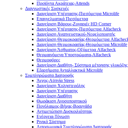
Προϊόντα Ακράτειας-Attends
Διαγνωστικές Συσκευές
Διαχείριση Υπέρτασης-Πιεσόμετρα Microlife
Επαγγελματικά Πιεσόμετρα
Διαχείριση Βάρους-Ζυγαριές HD Corner
Διαχείριση Υπέρτασης-Πιεσόμετρα Alfacheck
Διαχείριση Αναπνευστικού-Νεφελοποιητής
Διαχείριση Θερμοκρασίας-Θερμόμετρα Alfachec
Διαχείριση Θερμοκρασίας-Θερμόμετρα Microlife
Διαχείριση Άσθματος-Οξύμετρα Alfacheck
Θερμαινόμενα Υποστρώματα-Alfacheck
Θερμοφόρες
Διαχείριση Διαβήτη- Σύστημα μέτρησης γλυκόζης
Εξαρτήματα Ανταλλακτικά Microlife
Συμπληρώματα Διατροφής
Άγχος-Αϋπνία Stress
Διαχείριση Χοληστερόλης
Διαχείριση Υπέρτασης
Διαχείριση Διαβήτη
Θωράκιση Ανοσοποιητικού
Πονόλαιμος-Βήχας-Βραχνάδα
Αντιμετώπιση Δυσκοιλιότητας
Eνέργεια-Τόνωση
Ρινικό Σύστημα
Λιποσωμιακά Συμπληρώματα Διατροφής