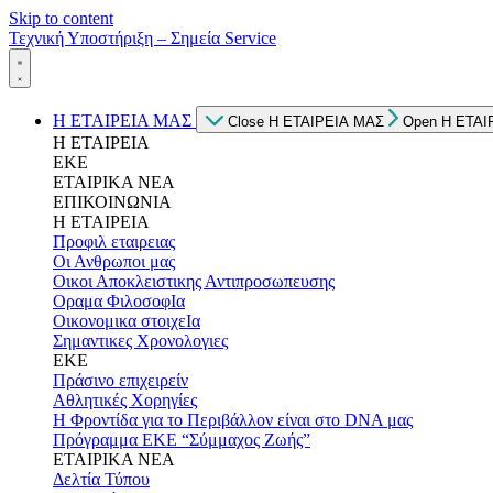
Skip to content
Τεχνική Υποστήριξη – Σημεία Service
Η ΕΤΑΙΡΕΙΑ ΜΑΣ
Close Η ΕΤΑΙΡΕΙΑ ΜΑΣ
Open Η ΕΤΑΙ
Η ΕΤΑΙΡΕΙΑ
ΕΚΕ
ΕΤΑΙΡΙΚΑ ΝΕΑ
ΕΠΙΚΟΙΝΩΝΙΑ
Η ΕΤΑΙΡΕΙΑ
Προφιλ εταιρειας
Οι Ανθρωποι μας
Οικοι Αποκλειστικης Αντιπροσωπευσης
Οραμα ΦιλοσοφΙα
Οικονομικα στοιχεΙα
Σημαντικες Χρονολογιες
ΕΚΕ
Πράσινο επιχειρείν
Αθλητικές Χορηγίες
Η Φροντίδα για το Περιβάλλον είναι στο DNA μας
Πρόγραμμα ΕΚΕ “Σύμμαχος Ζωής”
ΕΤΑΙΡΙΚΑ ΝΕΑ
Δελτία Τύπου