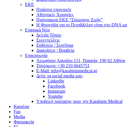
ΕΚΕ
Πράσινο επιχειρείν
Αθλητικές Χορηγίες
Πρόγραμμα ΕΚΕ “Σύμμαχος Ζωής”
Η Φροντίδα για το Περιβάλλον είναι στο DNA μα
Εταιρικά Νέα
Δελτία Τύπου
Συνεντεύξεις
Εκθέσεις / Συνέδρια
Διακρίσεις / Βραβεία
Επικοινωνία
Λεωφόρος Λαυρίου 151, Παιανία, 190 02 Αθήνα
Τηλέφωνο: +30 210 6645751
E-Mail: info@karabinismedical.gr
Δείτε τα social media μας:
LinkedIn
Facebook
Instagram
Youtube
Υποβολή πρότασης προς την Karabinis Medical
Καριέρα
Faq
Media
Φαρμακεία
EL