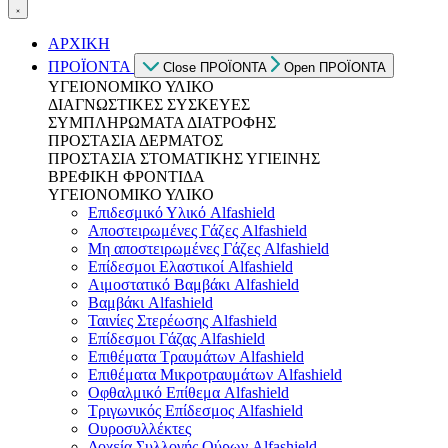
ΑΡΧΙΚΗ
ΠΡΟΪΟΝΤΑ
Close ΠΡΟΪΟΝΤΑ
Open ΠΡΟΪΟΝΤΑ
ΥΓΕΙΟΝΟΜΙΚΟ ΥΛΙΚΟ
ΔΙΑΓΝΩΣΤΙΚΕΣ ΣΥΣΚΕΥΕΣ
ΣΥΜΠΛΗΡΩΜΑΤΑ ΔΙΑΤΡΟΦΗΣ
ΠΡΟΣΤΑΣΙΑ ΔΕΡΜΑΤΟΣ
ΠΡΟΣΤΑΣΙΑ ΣΤΟΜΑΤΙΚΗΣ ΥΓΙΕΙΝΗΣ
ΒΡΕΦΙΚΗ ΦΡΟΝΤΙΔΑ
ΥΓΕΙΟΝΟΜΙΚΟ ΥΛΙΚΟ
Επιδεσμικό Υλικό Alfashield
Αποστειρωμένες Γάζες Alfashield
Μη αποστειρωμένες Γάζες Alfashield
Επίδεσμοι Ελαστικοί Alfashield
Αιμοστατικό Βαμβάκι Alfashield
Βαμβάκι Alfashield
Ταινίες Στερέωσης Alfashield
Επίδεσμοι Γάζας Alfashield
Επιθέματα Τραυμάτων Alfashield
Επιθέματα Μικροτραυμάτων Alfashield
Οφθαλμικό Eπίθεμα Alfashield
Τριγωνικός Επίδεσμος Alfashield
Ουροσυλλέκτες
Δοχεία Συλλογής Ούρων Alfashield