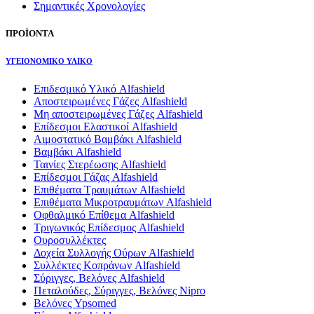
Σημαντικές Χρονολογίες
ΠΡΟΪΟΝΤΑ
ΥΓΕΙΟΝΟΜΙΚΟ ΥΛΙΚΟ
Επιδεσμικό Υλικό Alfashield
Αποστειρωμένες Γάζες Alfashield
Μη αποστειρωμένες Γάζες Alfashield
Επίδεσμοι Ελαστικοί Alfashield
Αιμοστατικό Βαμβάκι Alfashield
Βαμβάκι Alfashield
Ταινίες Στερέωσης Alfashield
Επίδεσμοι Γάζας Alfashield
Επιθέματα Τραυμάτων Alfashield
Επιθέματα Μικροτραυμάτων Alfashield
Οφθαλμικό Eπίθεμα Alfashield
Τριγωνικός Επίδεσμος Alfashield
Ουροσυλλέκτες
Δοχεία Συλλογής Ούρων Alfashield
Συλλέκτες Κοπράνων Alfashield
Σύριγγες, Βελόνες Alfashield
Πεταλούδες, Σύριγγες, Βελόνες Nipro
Βελόνες Ypsomed