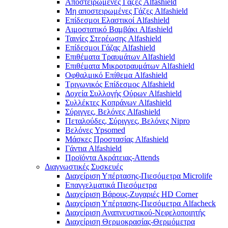
Αποστειρωμένες Γάζες Alfashield
Μη αποστειρωμένες Γάζες Alfashield
Επίδεσμοι Ελαστικοί Alfashield
Αιμοστατικό Βαμβάκι Alfashield
Ταινίες Στερέωσης Alfashield
Επίδεσμοι Γάζας Alfashield
Επιθέματα Τραυμάτων Alfashield
Επιθέματα Μικροτραυμάτων Alfashield
Οφθαλμικό Eπίθεμα Alfashield
Τριγωνικός Επίδεσμος Alfashield
Δοχεία Συλλογής Ούρων Alfashield
Συλλέκτες Κοπράνων Alfashield
Σύριγγες, Βελόνες Alfashield
Πεταλούδες, Σύριγγες, Βελόνες Nipro
Βελόνες Ypsomed
Μάσκες Προστασίας Alfashield
Γάντια Alfashield
Προϊόντα Ακράτειας-Attends
Διαγνωστικές Συσκευές
Διαχείριση Υπέρτασης-Πιεσόμετρα Microlife
Επαγγελματικά Πιεσόμετρα
Διαχείριση Βάρους-Ζυγαριές HD Corner
Διαχείριση Υπέρτασης-Πιεσόμετρα Alfacheck
Διαχείριση Αναπνευστικού-Νεφελοποιητής
Διαχείριση Θερμοκρασίας-Θερμόμετρα