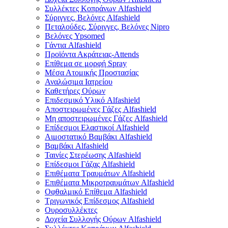
Συλλέκτες Κοπράνων Alfashield
Σύριγγες, Βελόνες Alfashield
Πεταλούδες, Σύριγγες, Βελόνες Nipro
Βελόνες Ypsomed
Γάντια Alfashield
Προϊόντα Ακράτειας-Attends
Επίθεμα σε μορφή Spray
Μέσα Ατομικής Προστασίας
Αναλώσιμα Ιατρείου
Καθετήρες Ούρων
Επιδεσμικό Υλικό Alfashield
Αποστειρωμένες Γάζες Alfashield
Μη αποστειρωμένες Γάζες Alfashield
Επίδεσμοι Ελαστικοί Alfashield
Αιμοστατικό Βαμβάκι Alfashield
Βαμβάκι Alfashield
Ταινίες Στερέωσης Alfashield
Επίδεσμοι Γάζας Alfashield
Επιθέματα Τραυμάτων Alfashield
Επιθέματα Μικροτραυμάτων Alfashield
Οφθαλμικό Eπίθεμα Alfashield
Τριγωνικός Επίδεσμος Alfashield
Ουροσυλλέκτες
Δοχεία Συλλογής Ούρων Alfashield