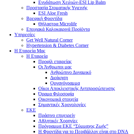
Ενυδάτωση Χειλιών-ESI Lip Balm
Προστασία Στοματικής Υγιεινής
ESI Αloe Fresh
Βρεφική Φροντίδα
Θήλαστρα Microlife
Εποχιακά Καλοκαιρινά Προϊόντα
Υπηρεσίες
Get Well Natural Corner
Hypertension & Diabetes Corner
Η Εταιρεία Μας
Η Εταιρεία
Προφίλ εταιρείας
Οι Άνθρωποι μας
Ανθρώπινο Δυναμικό
Διοίκηση
Οργανόγραμμα
Οίκοι Αποκλειστικής Αντιπροσώπευσης
Όραμα Φιλοσοφία
Οικονομικά στοιχεία
Σημαντικές Χρονολογίες
ΕΚΕ
Πράσινο επιχειρείν
Αθλητικές Χορηγίες
Πρόγραμμα ΕΚΕ “Σύμμαχος Ζωής”
Η Φροντίδα για το Περιβάλλον είναι στο DNA