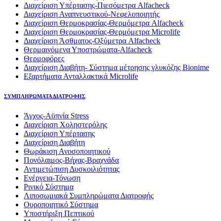
Διαχείριση Υπέρτασης-Πιεσόμετρα Alfacheck
Διαχείριση Αναπνευστικού-Νεφελοποιητής
Διαχείριση Θερμοκρασίας-Θερμόμετρα Alfacheck
Διαχείριση Θερμοκρασίας-Θερμόμετρα Microlife
Διαχείριση Άσθματος-Οξύμετρα Alfacheck
Θερμαινόμενα Υποστρώματα-Alfacheck
Θερμοφόρες
Διαχείριση Διαβήτη- Σύστημα μέτρησης γλυκόζης Bionime
Εξαρτήματα Ανταλλακτικά Microlife
ΣΥΜΠΛΗΡΩΜΑΤΑ ΔΙΑΤΡΟΦΗΣ
Άγχος-Αϋπνία Stress
Διαχείριση Χοληστερόλης
Διαχείριση Υπέρτασης
Διαχείριση Διαβήτη
Θωράκιση Ανοσοποιητικού
Πονόλαιμος-Βήχας-Βραχνάδα
Αντιμετώπιση Δυσκοιλιότητας
Eνέργεια-Τόνωση
Ρινικό Σύστημα
Λιποσωμιακά Συμπληρώματα Διατροφής
Ουροποιητικό Σύστημα
Υποστήριξη Πεπτικού