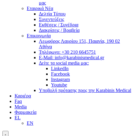
μας
Εταιρικά Νέα
Δελτία Τύπου
Συνεντεύξεις
Εκθέσεις / Συνέδρια
Διακρίσεις / Βραβεία
Επικοινωνία
Λεωφόρος Λαυρίου 151, Παιανία, 190 02
Αθήνα
Τηλέφωνο: +30 210 6645751
E-Mail: info@karabinismedical.gr
Δείτε τα social media μας:
LinkedIn
Facebook
Instagram
Youtube
Υποβολή πρότασης προς την Karabinis Medical
Καριέρα
Faq
Media
Φαρμακεία
EL
EN