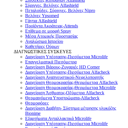
Συλλέκτες Κοπράνων Alfashield
Σύριγγες, Βελόνες Alfashield
Πεταλούδες, Σύριγγες, Βελόνες Nipro
Βελόνες Ypsomed
Γάντια Alfashield
Προϊόντα Ακράτειας-Attends
Επίθεμα σε μορφή Spray
Μέσα Ατομικής Προστασίας
Αναλώσιμα Ιατρείου
Καθετήρες Ούρων
ΔΙΑΓΝΩΣΤΙΚΕΣ ΣΥΣΚΕΥΕΣ
Διαχείριση Υπέρτασης-Πιεσόμετρα Microlife
Επαγγελματικά Πιεσόμετρα
Διαχείριση Βάρους-Ζυγαριές HD Corner
Διαχείριση Υπέρτασης-Πιεσόμετρα Alfacheck
Διαχείριση Αναπνευστικού-Νεφελοποιητής
Διαχείριση Θερμοκρασίας-Θερμόμετρα Alfacheck
Διαχείριση Θερμοκρασίας-Θερμόμετρα Microlife
Διαχείριση Άσθματος-Οξύμετρα Alfacheck
Θερμαινόμενα Υποστρώματα-Alfacheck
Θερμοφόρες
Διαχείριση Διαβήτη- Σύστημα μέτρησης γλυκόζης
Bionime
Εξαρτήματα Ανταλλακτικά Microlife
Διαχείριση Υπέρτασης-Πιεσόμετρα Microlife