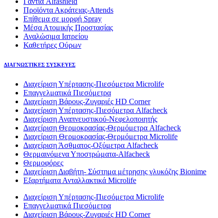
Γάντια Alfashield
Προϊόντα Ακράτειας-Attends
Επίθεμα σε μορφή Spray
Μέσα Ατομικής Προστασίας
Αναλώσιμα Ιατρείου
Καθετήρες Ούρων
ΔΙΑΓΝΩΣΤΙΚΕΣ ΣΥΣΚΕΥΕΣ
Διαχείριση Υπέρτασης-Πιεσόμετρα Microlife
Επαγγελματικά Πιεσόμετρα
Διαχείριση Βάρους-Ζυγαριές HD Corner
Διαχείριση Υπέρτασης-Πιεσόμετρα Alfacheck
Διαχείριση Αναπνευστικού-Νεφελοποιητής
Διαχείριση Θερμοκρασίας-Θερμόμετρα Alfacheck
Διαχείριση Θερμοκρασίας-Θερμόμετρα Microlife
Διαχείριση Άσθματος-Οξύμετρα Alfacheck
Θερμαινόμενα Υποστρώματα-Alfacheck
Θερμοφόρες
Διαχείριση Διαβήτη- Σύστημα μέτρησης γλυκόζης Bionime
Εξαρτήματα Ανταλλακτικά Microlife
Διαχείριση Υπέρτασης-Πιεσόμετρα Microlife
Επαγγελματικά Πιεσόμετρα
Διαχείριση Βάρους-Ζυγαριές HD Corner