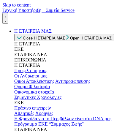
Skip to content
Τεχνική Υποστήριξη – Σημεία Service
Η ΕΤΑΙΡΕΙΑ ΜΑΣ
Close Η ΕΤΑΙΡΕΙΑ ΜΑΣ
Open Η ΕΤΑΙΡΕΙΑ ΜΑΣ
Η ΕΤΑΙΡΕΙΑ
ΕΚΕ
ΕΤΑΙΡΙΚΑ ΝΕΑ
ΕΠΙΚΟΙΝΩΝΙΑ
Η ΕΤΑΙΡΕΙΑ
Προφιλ εταιρειας
Οι Ανθρωποι μας
Οικοι Αποκλειστικης Αντιπροσωπευσης
Οραμα ΦιλοσοφΙα
Οικονομικα στοιχεΙα
Σημαντικες Χρονολογιες
ΕΚΕ
Πράσινο επιχειρείν
Αθλητικές Χορηγίες
Η Φροντίδα για το Περιβάλλον είναι στο DNA μας
Πρόγραμμα ΕΚΕ “Σύμμαχος Ζωής”
ΕΤΑΙΡΙΚΑ ΝΕΑ