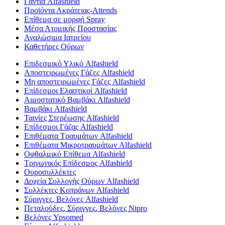
Γάντια Alfashield
Προϊόντα Ακράτειας-Attends
Επίθεμα σε μορφή Spray
Μέσα Ατομικής Προστασίας
Αναλώσιμα Ιατρείου
Καθετήρες Ούρων
Επιδεσμικό Υλικό Alfashield
Αποστειρωμένες Γάζες Alfashield
Μη αποστειρωμένες Γάζες Alfashield
Επίδεσμοι Ελαστικοί Alfashield
Αιμοστατικό Βαμβάκι Alfashield
Βαμβάκι Alfashield
Ταινίες Στερέωσης Alfashield
Επίδεσμοι Γάζας Alfashield
Επιθέματα Τραυμάτων Alfashield
Επιθέματα Μικροτραυμάτων Alfashield
Οφθαλμικό Eπίθεμα Alfashield
Τριγωνικός Επίδεσμος Alfashield
Ουροσυλλέκτες
Δοχεία Συλλογής Ούρων Alfashield
Συλλέκτες Κοπράνων Alfashield
Σύριγγες, Βελόνες Alfashield
Πεταλούδες, Σύριγγες, Βελόνες Nipro
Βελόνες Ypsomed