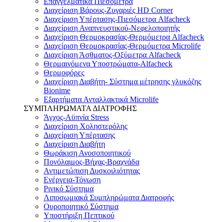
Επαγγελματικά Πιεσόμετρα
Διαχείριση Βάρους-Ζυγαριές HD Corner
Διαχείριση Υπέρτασης-Πιεσόμετρα Alfacheck
Διαχείριση Αναπνευστικού-Νεφελοποιητής
Διαχείριση Θερμοκρασίας-Θερμόμετρα Alfacheck
Διαχείριση Θερμοκρασίας-Θερμόμετρα Microlife
Διαχείριση Άσθματος-Οξύμετρα Alfacheck
Θερμαινόμενα Υποστρώματα-Alfacheck
Θερμοφόρες
Διαχείριση Διαβήτη- Σύστημα μέτρησης γλυκόζης
Bionime
Εξαρτήματα Ανταλλακτικά Microlife
ΣΥΜΠΛΗΡΩΜΑΤΑ ΔΙΑΤΡΟΦΗΣ
Άγχος-Αϋπνία Stress
Διαχείριση Χοληστερόλης
Διαχείριση Υπέρτασης
Διαχείριση Διαβήτη
Θωράκιση Ανοσοποιητικού
Πονόλαιμος-Βήχας-Βραχνάδα
Αντιμετώπιση Δυσκοιλιότητας
Eνέργεια-Τόνωση
Ρινικό Σύστημα
Λιποσωμιακά Συμπληρώματα Διατροφής
Ουροποιητικό Σύστημα
Υποστήριξη Πεπτικού