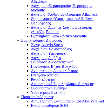
Alfacheck
Διαχείριση Θερμοκρασίας-Θερμόμετρα
Microlife
Διαχείριση Άσθματος-Οξύμετρα Alfacheck
Θερμαινόμενα Υποστρώματα-Alfacheck
Θερμοφόρες
Διαχείριση Διαβήτη- Σύστημα μέτρησης
γλυκόζης Bionime
Εξαρτήματα Ανταλλακτικά Microlife
Συμπληρώματα Διατροφής
Άγχος-Αϋπνία Stress
Διαχείριση Χοληστερόλης
Διαχείριση Υπέρτασης
Διαχείριση Διαβήτη
Θωράκιση Ανοσοποιητικού
Πονόλαιμος-Βήχας-Βραχνάδα
Αντιμετώπιση Δυσκοιλιότητας
Eνέργεια-Τόνωση
Ρινικό Σύστημα
Λιποσωμιακά Συμπληρώματα Διατροφής
Ουροποιητικό Σύστημα
Υποστήριξη Πεπτικού
Προστασία Δέρματος
Αντιμετώπιση Εγκαυμάτων- ESI Aloe Vera Gel
Εντομοαπωθητικά SON