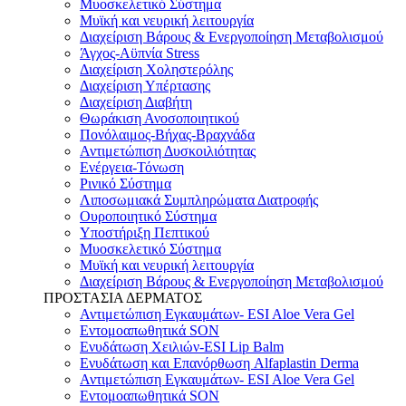
Μυοσκελετικό Σύστημα
Μυϊκή και νευρική λειτουργία
Διαχείριση Βάρους & Ενεργοποίηση Μεταβολισμού
Άγχος-Αϋπνία Stress
Διαχείριση Χοληστερόλης
Διαχείριση Υπέρτασης
Διαχείριση Διαβήτη
Θωράκιση Ανοσοποιητικού
Πονόλαιμος-Βήχας-Βραχνάδα
Αντιμετώπιση Δυσκοιλιότητας
Eνέργεια-Τόνωση
Ρινικό Σύστημα
Λιποσωμιακά Συμπληρώματα Διατροφής
Ουροποιητικό Σύστημα
Υποστήριξη Πεπτικού
Μυοσκελετικό Σύστημα
Μυϊκή και νευρική λειτουργία
Διαχείριση Βάρους & Ενεργοποίηση Μεταβολισμού
ΠΡΟΣΤΑΣΙΑ ΔΕΡΜΑΤΟΣ
Αντιμετώπιση Εγκαυμάτων- ESI Aloe Vera Gel
Εντομοαπωθητικά SON
Ενυδάτωση Χειλιών-ESI Lip Balm
Ενυδάτωση και Επανόρθωση Alfaplastin Derma
Αντιμετώπιση Εγκαυμάτων- ESI Aloe Vera Gel
Εντομοαπωθητικά SON