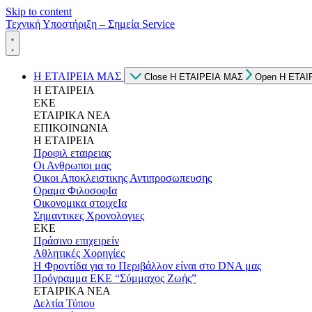
Skip to content
Τεχνική Υποστήριξη – Σημεία Service
Η ΕΤΑΙΡΕΙΑ ΜΑΣ
Close Η ΕΤΑΙΡΕΙΑ ΜΑΣ
Open Η ΕΤΑΙ
Η ΕΤΑΙΡΕΙΑ
ΕΚΕ
ΕΤΑΙΡΙΚΑ ΝΕΑ
ΕΠΙΚΟΙΝΩΝΙΑ
Η ΕΤΑΙΡΕΙΑ
Προφιλ εταιρειας
Οι Ανθρωποι μας
Οικοι Αποκλειστικης Αντιπροσωπευσης
Οραμα ΦιλοσοφΙα
Οικονομικα στοιχεΙα
Σημαντικες Χρονολογιες
ΕΚΕ
Πράσινο επιχειρείν
Αθλητικές Χορηγίες
Η Φροντίδα για το Περιβάλλον είναι στο DNA μας
Πρόγραμμα ΕΚΕ “Σύμμαχος Ζωής”
ΕΤΑΙΡΙΚΑ ΝΕΑ
Δελτία Τύπου