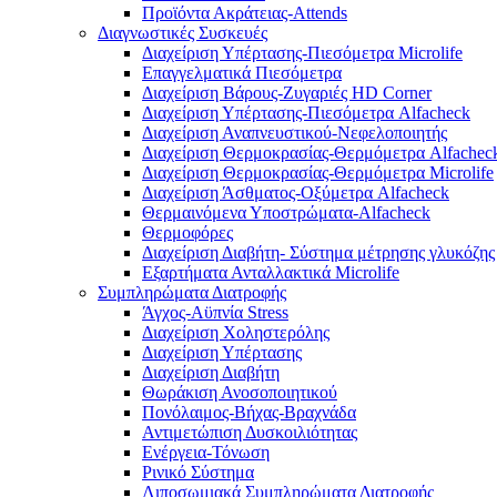
Προϊόντα Ακράτειας-Attends
Διαγνωστικές Συσκευές
Διαχείριση Υπέρτασης-Πιεσόμετρα Microlife
Επαγγελματικά Πιεσόμετρα
Διαχείριση Βάρους-Ζυγαριές HD Corner
Διαχείριση Υπέρτασης-Πιεσόμετρα Alfacheck
Διαχείριση Αναπνευστικού-Νεφελοποιητής
Διαχείριση Θερμοκρασίας-Θερμόμετρα Alfachec
Διαχείριση Θερμοκρασίας-Θερμόμετρα Microlife
Διαχείριση Άσθματος-Οξύμετρα Alfacheck
Θερμαινόμενα Υποστρώματα-Alfacheck
Θερμοφόρες
Διαχείριση Διαβήτη- Σύστημα μέτρησης γλυκόζης
Εξαρτήματα Ανταλλακτικά Microlife
Συμπληρώματα Διατροφής
Άγχος-Αϋπνία Stress
Διαχείριση Χοληστερόλης
Διαχείριση Υπέρτασης
Διαχείριση Διαβήτη
Θωράκιση Ανοσοποιητικού
Πονόλαιμος-Βήχας-Βραχνάδα
Αντιμετώπιση Δυσκοιλιότητας
Eνέργεια-Τόνωση
Ρινικό Σύστημα
Λιποσωμιακά Συμπληρώματα Διατροφής