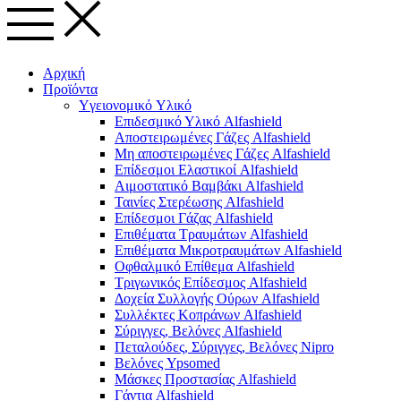
Αρχική
Προϊόντα
Yγειονομικό Yλικό
Επιδεσμικό Υλικό Alfashield
Αποστειρωμένες Γάζες Alfashield
Μη αποστειρωμένες Γάζες Alfashield
Επίδεσμοι Ελαστικοί Alfashield
Αιμοστατικό Βαμβάκι Alfashield
Ταινίες Στερέωσης Alfashield
Επίδεσμοι Γάζας Alfashield
Επιθέματα Τραυμάτων Alfashield
Επιθέματα Μικροτραυμάτων Alfashield
Οφθαλμικό Eπίθεμα Alfashield
Τριγωνικός Επίδεσμος Alfashield
Δοχεία Συλλογής Ούρων Alfashield
Συλλέκτες Κοπράνων Alfashield
Σύριγγες, Βελόνες Alfashield
Πεταλούδες, Σύριγγες, Βελόνες Nipro
Βελόνες Ypsomed
Μάσκες Προστασίας Alfashield
Γάντια Alfashield