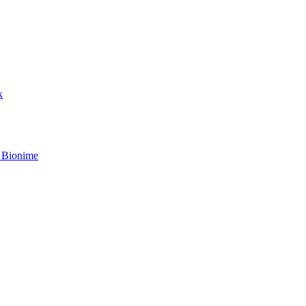
k
 Bionime