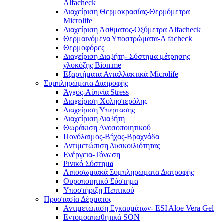
Alfacheck
Διαχείριση Θερμοκρασίας-Θερμόμετρα
Microlife
Διαχείριση Άσθματος-Οξύμετρα Alfacheck
Θερμαινόμενα Υποστρώματα-Alfacheck
Θερμοφόρες
Διαχείριση Διαβήτη- Σύστημα μέτρησης
γλυκόζης Bionime
Εξαρτήματα Ανταλλακτικά Microlife
Συμπληρώματα Διατροφής
Άγχος-Αϋπνία Stress
Διαχείριση Χοληστερόλης
Διαχείριση Υπέρτασης
Διαχείριση Διαβήτη
Θωράκιση Ανοσοποιητικού
Πονόλαιμος-Βήχας-Βραχνάδα
Αντιμετώπιση Δυσκοιλιότητας
Eνέργεια-Τόνωση
Ρινικό Σύστημα
Λιποσωμιακά Συμπληρώματα Διατροφής
Ουροποιητικό Σύστημα
Υποστήριξη Πεπτικού
Προστασία Δέρματος
Αντιμετώπιση Εγκαυμάτων- ESI Aloe Vera Gel
Εντομοαπωθητικά SON