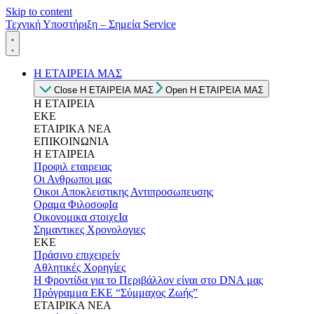
Skip to content
Τεχνική Υποστήριξη – Σημεία Service
Η ΕΤΑΙΡΕΙΑ ΜΑΣ
Close Η ΕΤΑΙΡΕΙΑ ΜΑΣ
Open Η ΕΤΑΙΡΕΙΑ ΜΑΣ
Η ΕΤΑΙΡΕΙΑ
ΕΚΕ
ΕΤΑΙΡΙΚΑ ΝΕΑ
ΕΠΙΚΟΙΝΩΝΙΑ
Η ΕΤΑΙΡΕΙΑ
Προφιλ εταιρειας
Οι Ανθρωποι μας
Οικοι Αποκλειστικης Αντιπροσωπευσης
Οραμα ΦιλοσοφΙα
Οικονομικα στοιχεΙα
Σημαντικες Χρονολογιες
ΕΚΕ
Πράσινο επιχειρείν
Αθλητικές Χορηγίες
Η Φροντίδα για το Περιβάλλον είναι στο DNA μας
Πρόγραμμα ΕΚΕ “Σύμμαχος Ζωής”
ΕΤΑΙΡΙΚΑ ΝΕΑ