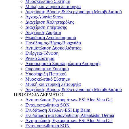
Μυοσκελετικό Σύστημα
Μυϊκή και νευρική λειτουργία
Διαχείριση Βάρους & Ενεργοποίηση Μεταβολισμού
Άγχος-Αϋπνία Stress
Διαχείριση Χοληστερόλης
Διαχείριση Υπέρτασης
Διαχείριση Διαβήτη
Θωράκιση Ανοσοποιητικού
Πονόλαιμος-Βήχας-Βραχνάδα
Αντιμετώπιση Δυσκοιλιότητας
Eνέργεια-Τόνωση
Ρινικό Σύστημα
Λιποσωμιακά Συμπληρώματα Διατροφής
Ουροποιητικό Σύστημα
Υποστήριξη Πεπτικού
Μυοσκελετικό Σύστημα
Μυϊκή και νευρική λειτουργία
Διαχείριση Βάρους & Ενεργοποίηση Μεταβολισμού
ΠΡΟΣΤΑΣΙΑ ΔΕΡΜΑΤΟΣ
Αντιμετώπιση Εγκαυμάτων- ESI Aloe Vera Gel
Εντομοαπωθητικά SON
Ενυδάτωση Χειλιών-ESI Lip Balm
Ενυδάτωση και Επανόρθωση Alfaplastin Derma
Αντιμετώπιση Εγκαυμάτων- ESI Aloe Vera Gel
Εντομοαπωθητικά SON