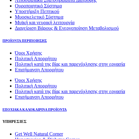
Λιποσωμιακά Συμπληρώματα Διατροφής
Ουροποιητικό Σύστημα
Υποστήριξη Πεπτικού
Μυοσκελετικό Σύστημα
Μυϊκή και νευρική λειτουργία
Διαχείριση Βάρους & Ενεργοποίηση Μεταβολισμού
ΠΡΟΪΟΝΤΑ ΠΕΡΙΠΟΙΗΣΗΣ
Όροι Χρήσης
Πολιτική Απορρήτου
Πολιτική κατά της βίας και παρενόχλησης στην εργασία
Επισήμανση Απορρήτου
Όροι Χρήσης
Πολιτική Απορρήτου
Πολιτική κατά της βίας και παρενόχλησης στην εργασία
Επισήμανση Απορρήτου
ΕΠΟΧΙΑΚΑ ΚΑΛΟΚΑΙΡΙΝΑ ΠΡΟΪΟΝΤΑ
ΥΠΗΡΕΣΙΕΣ
Get Well Natural Corner