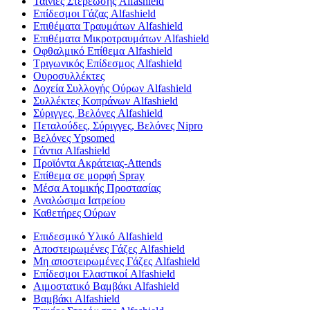
Ταινίες Στερέωσης Alfashield
Επίδεσμοι Γάζας Alfashield
Επιθέματα Τραυμάτων Alfashield
Επιθέματα Μικροτραυμάτων Alfashield
Οφθαλμικό Eπίθεμα Alfashield
Τριγωνικός Επίδεσμος Alfashield
Ουροσυλλέκτες
Δοχεία Συλλογής Ούρων Alfashield
Συλλέκτες Κοπράνων Alfashield
Σύριγγες, Βελόνες Alfashield
Πεταλούδες, Σύριγγες, Βελόνες Nipro
Βελόνες Ypsomed
Γάντια Alfashield
Προϊόντα Ακράτειας-Attends
Επίθεμα σε μορφή Spray
Μέσα Ατομικής Προστασίας
Αναλώσιμα Ιατρείου
Καθετήρες Ούρων
Επιδεσμικό Υλικό Alfashield
Αποστειρωμένες Γάζες Alfashield
Μη αποστειρωμένες Γάζες Alfashield
Επίδεσμοι Ελαστικοί Alfashield
Αιμοστατικό Βαμβάκι Alfashield
Βαμβάκι Alfashield