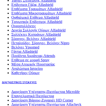
Ταινίες Στερέωσης Alfashield
Επίδεσμοι Γάζας Alfashield
Επιθέματα Τραυμάτων Alfashield
Επιθέματα Μικροτραυμάτων Alfashield
Οφθαλμικό Eπίθεμα Alfashield
Τριγωνικός Επίδεσμος Alfashield
Ουροσυλλέκτες
Δοχεία Συλλογής Ούρων Alfashield
Συλλέκτες Κοπράνων Alfashield
Σύριγγες, Βελόνες Alfashield
Πεταλούδες, Σύριγγες, Βελόνες Nipro
Βελόνες Ypsomed
Γάντια Alfashield
Προϊόντα Ακράτειας-Attends
Επίθεμα σε μορφή Spray
Μέσα Ατομικής Προστασίας
Αναλώσιμα Ιατρείου
Καθετήρες Ούρων
ΔΙΑΓΝΩΣΤΙΚΕΣ ΣΥΣΚΕΥΕΣ
Διαχείριση Υπέρτασης-Πιεσόμετρα Microlife
Επαγγελματικά Πιεσόμετρα
Διαχείριση Βάρους-Ζυγαριές HD Corner
Διαχείριση Υπέρτασης-Πιεσόμετρα Alfacheck