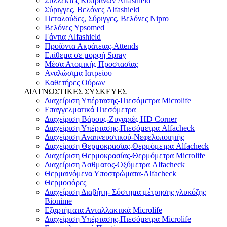
Συλλέκτες Κοπράνων Alfashield
Σύριγγες, Βελόνες Alfashield
Πεταλούδες, Σύριγγες, Βελόνες Nipro
Βελόνες Ypsomed
Γάντια Alfashield
Προϊόντα Ακράτειας-Attends
Επίθεμα σε μορφή Spray
Μέσα Ατομικής Προστασίας
Αναλώσιμα Ιατρείου
Καθετήρες Ούρων
ΔΙΑΓΝΩΣΤΙΚΕΣ ΣΥΣΚΕΥΕΣ
Διαχείριση Υπέρτασης-Πιεσόμετρα Microlife
Επαγγελματικά Πιεσόμετρα
Διαχείριση Βάρους-Ζυγαριές HD Corner
Διαχείριση Υπέρτασης-Πιεσόμετρα Alfacheck
Διαχείριση Αναπνευστικού-Νεφελοποιητής
Διαχείριση Θερμοκρασίας-Θερμόμετρα Alfacheck
Διαχείριση Θερμοκρασίας-Θερμόμετρα Microlife
Διαχείριση Άσθματος-Οξύμετρα Alfacheck
Θερμαινόμενα Υποστρώματα-Alfacheck
Θερμοφόρες
Διαχείριση Διαβήτη- Σύστημα μέτρησης γλυκόζης
Bionime
Εξαρτήματα Ανταλλακτικά Microlife
Διαχείριση Υπέρτασης-Πιεσόμετρα Microlife