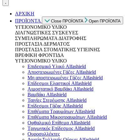
ΑΡΧΙΚΗ
ΠΡΟΪΟΝΤΑ
Close ΠΡΟΪΟΝΤΑ
Open ΠΡΟΪΟΝΤΑ
ΥΓΕΙΟΝΟΜΙΚΟ ΥΛΙΚΟ
ΔΙΑΓΝΩΣΤΙΚΕΣ ΣΥΣΚΕΥΕΣ
ΣΥΜΠΛΗΡΩΜΑΤΑ ΔΙΑΤΡΟΦΗΣ
ΠΡΟΣΤΑΣΙΑ ΔΕΡΜΑΤΟΣ
ΠΡΟΣΤΑΣΙΑ ΣΤΟΜΑΤΙΚΗΣ ΥΓΙΕΙΝΗΣ
ΒΡΕΦΙΚΗ ΦΡΟΝΤΙΔΑ
ΥΓΕΙΟΝΟΜΙΚΟ ΥΛΙΚΟ
Επιδεσμικό Υλικό Alfashield
Αποστειρωμένες Γάζες Alfashield
Μη αποστειρωμένες Γάζες Alfashield
Επίδεσμοι Ελαστικοί Alfashield
Αιμοστατικό Βαμβάκι Alfashield
Βαμβάκι Alfashield
Ταινίες Στερέωσης Alfashield
Επίδεσμοι Γάζας Alfashield
Επιθέματα Τραυμάτων Alfashield
Επιθέματα Μικροτραυμάτων Alfashield
Οφθαλμικό Eπίθεμα Alfashield
Τριγωνικός Επίδεσμος Alfashield
Ουροσυλλέκτες
Δοχεία Συλλογής Ούρων Alfashield