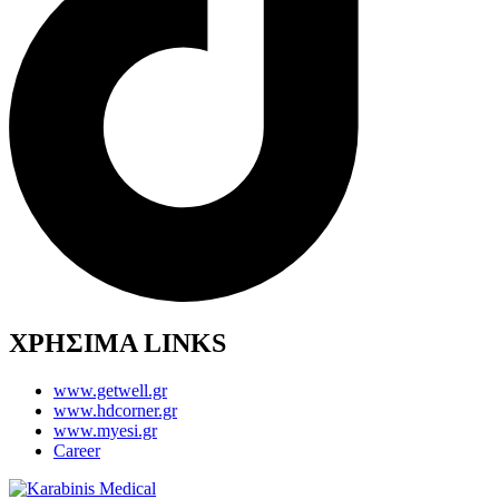
ΧΡΗΣΙΜΑ LINKS
www.getwell.gr
www.hdcorner.gr
www.myesi.gr
Career