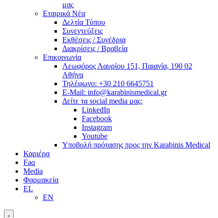
μας
Εταιρικά Νέα
Δελτία Τύπου
Συνεντεύξεις
Εκθέσεις / Συνέδρια
Διακρίσεις / Βραβεία
Επικοινωνία
Λεωφόρος Λαυρίου 151, Παιανία, 190 02
Αθήνα
Τηλέφωνο: +30 210 6645751
E-Mail: info@karabinismedical.gr
Δείτε τα social media μας:
LinkedIn
Facebook
Instagram
Youtube
Υποβολή πρότασης προς την Karabinis Medical
Καριέρα
Faq
Media
Φαρμακεία
EL
EN