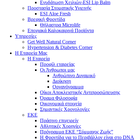
Ενυδάτωση Χειλιών-ESI Lip Balm
Προστασία Στοματικής Υγιεινής
ESI Αloe Fresh
Βρεφική Φροντίδα
Θήλαστρα Microlife
Εποχιακά Καλοκαιρινά Προϊόντα
Υπηρεσίες
Get Well Natural Corner
Hypertension & Diabetes Corner
Η Εταιρεία Μας
Η Εταιρεία
Προφίλ εταιρείας
Οι Άνθρωποι μας
Ανθρώπινο Δυναμικό
Διοίκηση
Οργανόγραμμα
Οίκοι Αποκλειστικής Αντιπροσώπευσης
Όραμα Φιλοσοφία
Οικονομικά στοιχεία
Σημαντικές Χρονολογίες
ΕΚΕ
Πράσινο επιχειρείν
Αθλητικές Χορηγίες
Πρόγραμμα ΕΚΕ “Σύμμαχος Ζωής”
Η Φροντίδα για το Περιβάλλον είναι στο DNA