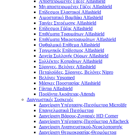
Αποστειρωμένες Γάζες Alfashield
Μη αποστειρωμένες Γάζες Alfashield
Επίδεσμοι Ελαστικοί Alfashield
Αιμοστατικό Βαμβάκι Alfashield
Ταινίες Στερέωσης Alfashield
Επίδεσμοι Γάζας Alfashield
Επιθέματα Τραυμάτων Alfashield
Επιθέματα Μικροτραυμάτων Alfashield
Οφθαλμικό Eπίθεμα Alfashield
Τριγωνικός Επίδεσμος Alfashield
Δοχεία Συλλογής Ούρων Alfashield
Συλλέκτες Κοπράνων Alfashield
Σύριγγες, Βελόνες Alfashield
Πεταλούδες, Σύριγγες, Βελόνες Nipro
Βελόνες Ypsomed
Μάσκες Προστασίας Alfashield
Γάντια Alfashield
Προϊόντα Ακράτειας-Attends
Διαγνωστικές Συσκευές
Διαχείριση Υπέρτασης-Πιεσόμετρα Microlife
Επαγγελματικά Πιεσόμετρα
Διαχείριση Βάρους-Ζυγαριές HD Corner
Διαχείριση Υπέρτασης-Πιεσόμετρα Alfacheck
Διαχείριση Αναπνευστικού-Νεφελοποιητής
Διαχείριση Θερμοκρασίας-Θερμόμετρα