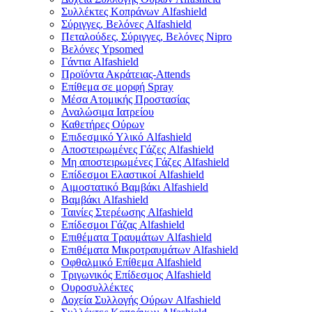
Συλλέκτες Κοπράνων Alfashield
Σύριγγες, Βελόνες Alfashield
Πεταλούδες, Σύριγγες, Βελόνες Nipro
Βελόνες Ypsomed
Γάντια Alfashield
Προϊόντα Ακράτειας-Attends
Επίθεμα σε μορφή Spray
Μέσα Ατομικής Προστασίας
Αναλώσιμα Ιατρείου
Καθετήρες Ούρων
Επιδεσμικό Υλικό Alfashield
Αποστειρωμένες Γάζες Alfashield
Μη αποστειρωμένες Γάζες Alfashield
Επίδεσμοι Ελαστικοί Alfashield
Αιμοστατικό Βαμβάκι Alfashield
Βαμβάκι Alfashield
Ταινίες Στερέωσης Alfashield
Επίδεσμοι Γάζας Alfashield
Επιθέματα Τραυμάτων Alfashield
Επιθέματα Μικροτραυμάτων Alfashield
Οφθαλμικό Eπίθεμα Alfashield
Τριγωνικός Επίδεσμος Alfashield
Ουροσυλλέκτες
Δοχεία Συλλογής Ούρων Alfashield