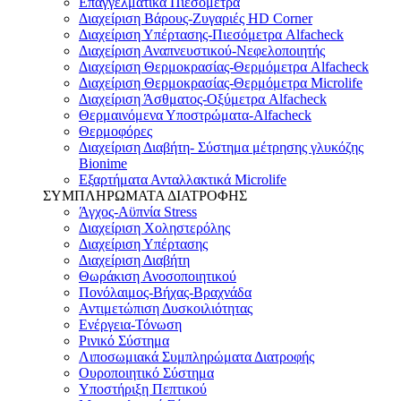
Επαγγελματικά Πιεσόμετρα
Διαχείριση Βάρους-Ζυγαριές HD Corner
Διαχείριση Υπέρτασης-Πιεσόμετρα Alfacheck
Διαχείριση Αναπνευστικού-Νεφελοποιητής
Διαχείριση Θερμοκρασίας-Θερμόμετρα Alfacheck
Διαχείριση Θερμοκρασίας-Θερμόμετρα Microlife
Διαχείριση Άσθματος-Οξύμετρα Alfacheck
Θερμαινόμενα Υποστρώματα-Alfacheck
Θερμοφόρες
Διαχείριση Διαβήτη- Σύστημα μέτρησης γλυκόζης
Bionime
Εξαρτήματα Ανταλλακτικά Microlife
ΣΥΜΠΛΗΡΩΜΑΤΑ ΔΙΑΤΡΟΦΗΣ
Άγχος-Αϋπνία Stress
Διαχείριση Χοληστερόλης
Διαχείριση Υπέρτασης
Διαχείριση Διαβήτη
Θωράκιση Ανοσοποιητικού
Πονόλαιμος-Βήχας-Βραχνάδα
Αντιμετώπιση Δυσκοιλιότητας
Eνέργεια-Τόνωση
Ρινικό Σύστημα
Λιποσωμιακά Συμπληρώματα Διατροφής
Ουροποιητικό Σύστημα
Υποστήριξη Πεπτικού