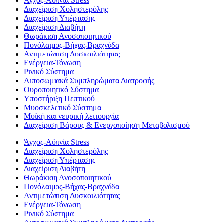
Άγχος-Αϋπνία Stress
Διαχείριση Χοληστερόλης
Διαχείριση Υπέρτασης
Διαχείριση Διαβήτη
Θωράκιση Ανοσοποιητικού
Πονόλαιμος-Βήχας-Βραχνάδα
Αντιμετώπιση Δυσκοιλιότητας
Eνέργεια-Τόνωση
Ρινικό Σύστημα
Λιποσωμιακά Συμπληρώματα Διατροφής
Ουροποιητικό Σύστημα
Υποστήριξη Πεπτικού
Μυοσκελετικό Σύστημα
Μυϊκή και νευρική λειτουργία
Διαχείριση Βάρους & Ενεργοποίηση Μεταβολισμού
Άγχος-Αϋπνία Stress
Διαχείριση Χοληστερόλης
Διαχείριση Υπέρτασης
Διαχείριση Διαβήτη
Θωράκιση Ανοσοποιητικού
Πονόλαιμος-Βήχας-Βραχνάδα
Αντιμετώπιση Δυσκοιλιότητας
Eνέργεια-Τόνωση
Ρινικό Σύστημα