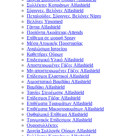
Συλλέκτες Κοπράνων Alfashield
Σύριγγες, Βελόνες Alfashield
Πεταλούδες, Σύριγγες, Βελόνες Nipro
Βελόνες Ypsomed
Γάντια Alfashield
Προϊόντα Ακράτειας-Attends
Επίθεμα σε μορφή Spray
Μέσα Ατομικής Προστασίας
Αναλώσιμα Ιατρείου
Καθετήρες Ούρων
Επιδεσμικό Υλικό Alfashield
Αποστειρωμένες Γάζες Alfashield
Μη αποστειρωμένες Γάζες Alfashield
Επίδεσμοι Ελαστικοί Alfashield
Αιμοστατικό Βαμβάκι Alfashield
Βαμβάκι Alfashield
Ταινίες Στερέωσης Alfashield
Επίδεσμοι Γάζας Alfashield
Επιθέματα Τραυμάτων Alfashield
Επιθέματα Μικροτραυμάτων Alfashield
Οφθαλμικό Eπίθεμα Alfashield
Τριγωνικός Επίδεσμος Alfashield
Ουροσυλλέκτες
Δοχεία Συλλογής Ούρων Alfashield