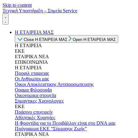
Skip to content
Τεχνική Υποστήριξη – Σημεία Service
Η ΕΤΑΙΡΕΙΑ ΜΑΣ
Close Η ΕΤΑΙΡΕΙΑ ΜΑΣ
Open Η ΕΤΑΙΡΕΙΑ ΜΑΣ
Η ΕΤΑΙΡΕΙΑ
ΕΚΕ
ΕΤΑΙΡΙΚΑ ΝΕΑ
ΕΠΙΚΟΙΝΩΝΙΑ
Η ΕΤΑΙΡΕΙΑ
Προφιλ εταιρειας
Οι Ανθρωποι μας
Οικοι Αποκλειστικης Αντιπροσωπευσης
Οραμα ΦιλοσοφΙα
Οικονομικα στοιχεΙα
Σημαντικες Χρονολογιες
ΕΚΕ
Πράσινο επιχειρείν
Αθλητικές Χορηγίες
Η Φροντίδα για το Περιβάλλον είναι στο DNA μας
Πρόγραμμα ΕΚΕ “Σύμμαχος Ζωής”
ΕΤΑΙΡΙΚΑ ΝΕΑ