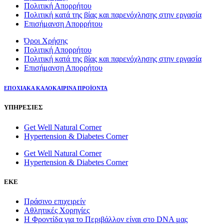
Πολιτική Απορρήτου
Πολιτική κατά της βίας και παρενόχλησης στην εργασία
Επισήμανση Απορρήτου
Όροι Χρήσης
Πολιτική Απορρήτου
Πολιτική κατά της βίας και παρενόχλησης στην εργασία
Επισήμανση Απορρήτου
ΕΠΟΧΙΑΚΑ ΚΑΛΟΚΑΙΡΙΝΑ ΠΡΟΪΟΝΤΑ
ΥΠΗΡΕΣΙΕΣ
Get Well Natural Corner
Hypertension & Diabetes Corner
Get Well Natural Corner
Hypertension & Diabetes Corner
ΕΚΕ
Πράσινο επιχειρείν
Αθλητικές Χορηγίες
Η Φροντίδα για το Περιβάλλον είναι στο DNA μας