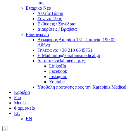
μας
Εταιρικά Νέα
Δελτία Τύπου
Συνεντεύξεις
Εκθέσεις / Συνέδρια
Διακρίσεις / Βραβεία
Επικοινωνία
Λεωφόρος Λαυρίου 151, Παιανία, 190 02
Αθήνα
Τηλέφωνο: +30 210 6645751
E-Mail: info@karabinismedical.gr
Δείτε τα social media μας:
LinkedIn
Facebook
Instagram
Youtube
Υποβολή πρότασης προς την Karabinis Medical
Καριέρα
Faq
Media
Φαρμακεία
EL
EN