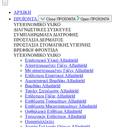
ΑΡΧΙΚΗ
ΠΡΟΪΟΝΤΑ
Close ΠΡΟΪΟΝΤΑ
Open ΠΡΟΪΟΝΤΑ
ΥΓΕΙΟΝΟΜΙΚΟ ΥΛΙΚΟ
ΔΙΑΓΝΩΣΤΙΚΕΣ ΣΥΣΚΕΥΕΣ
ΣΥΜΠΛΗΡΩΜΑΤΑ ΔΙΑΤΡΟΦΗΣ
ΠΡΟΣΤΑΣΙΑ ΔΕΡΜΑΤΟΣ
ΠΡΟΣΤΑΣΙΑ ΣΤΟΜΑΤΙΚΗΣ ΥΓΙΕΙΝΗΣ
ΒΡΕΦΙΚΗ ΦΡΟΝΤΙΔΑ
ΥΓΕΙΟΝΟΜΙΚΟ ΥΛΙΚΟ
Επιδεσμικό Υλικό Alfashield
Αποστειρωμένες Γάζες Alfashield
Μη αποστειρωμένες Γάζες Alfashield
Επίδεσμοι Ελαστικοί Alfashield
Αιμοστατικό Βαμβάκι Alfashield
Βαμβάκι Alfashield
Ταινίες Στερέωσης Alfashield
Επίδεσμοι Γάζας Alfashield
Επιθέματα Τραυμάτων Alfashield
Επιθέματα Μικροτραυμάτων Alfashield
Οφθαλμικό Eπίθεμα Alfashield
Τριγωνικός Επίδεσμος Alfashield
Ουροσυλλέκτες
Δοχεία Συλλογής Ούρων Alfashield