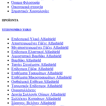
Όραμα Φιλοσοφία
Οικονομικά στοιχεία
Σημαντικές Χρονολογίες
ΠΡΟΪΟΝΤΑ
ΥΓΕΙΟΝΟΜΙΚΟ ΥΛΙΚΟ
Επιδεσμικό Υλικό Alfashield
Αποστειρωμένες Γάζες Alfashield
Μη αποστειρωμένες Γάζες Alfashield
Επίδεσμοι Ελαστικοί Alfashield
Αιμοστατικό Βαμβάκι Alfashield
Βαμβάκι Alfashield
Ταινίες Στερέωσης Alfashield
Επίδεσμοι Γάζας Alfashield
Επιθέματα Τραυμάτων Alfashield
Επιθέματα Μικροτραυμάτων Alfashield
Οφθαλμικό Eπίθεμα Alfashield
Τριγωνικός Επίδεσμος Alfashield
Ουροσυλλέκτες
Δοχεία Συλλογής Ούρων Alfashield
Συλλέκτες Κοπράνων Alfashield
Σύριγγες, Βελόνες Alfashield