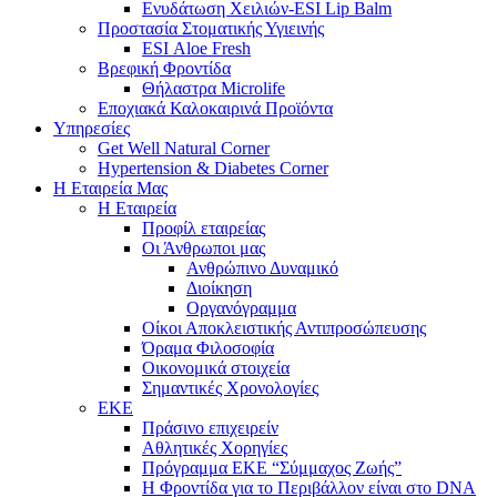
Ενυδάτωση Χειλιών-ESI Lip Balm
Προστασία Στοματικής Υγιεινής
ESI Αloe Fresh
Βρεφική Φροντίδα
Θήλαστρα Microlife
Εποχιακά Καλοκαιρινά Προϊόντα
Υπηρεσίες
Get Well Natural Corner
Hypertension & Diabetes Corner
Η Εταιρεία Μας
Η Εταιρεία
Προφίλ εταιρείας
Οι Άνθρωποι μας
Ανθρώπινο Δυναμικό
Διοίκηση
Οργανόγραμμα
Οίκοι Αποκλειστικής Αντιπροσώπευσης
Όραμα Φιλοσοφία
Οικονομικά στοιχεία
Σημαντικές Χρονολογίες
ΕΚΕ
Πράσινο επιχειρείν
Αθλητικές Χορηγίες
Πρόγραμμα ΕΚΕ “Σύμμαχος Ζωής”
Η Φροντίδα για το Περιβάλλον είναι στο DNA