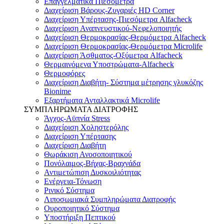
Επαγγελματικά Πιεσόμετρα
Διαχείριση Βάρους-Ζυγαριές HD Corner
Διαχείριση Υπέρτασης-Πιεσόμετρα Alfacheck
Διαχείριση Αναπνευστικού-Νεφελοποιητής
Διαχείριση Θερμοκρασίας-Θερμόμετρα Alfacheck
Διαχείριση Θερμοκρασίας-Θερμόμετρα Microlife
Διαχείριση Άσθματος-Οξύμετρα Alfacheck
Θερμαινόμενα Υποστρώματα-Alfacheck
Θερμοφόρες
Διαχείριση Διαβήτη- Σύστημα μέτρησης γλυκόζης
Bionime
Εξαρτήματα Ανταλλακτικά Microlife
ΣΥΜΠΛΗΡΩΜΑΤΑ ΔΙΑΤΡΟΦΗΣ
Άγχος-Αϋπνία Stress
Διαχείριση Χοληστερόλης
Διαχείριση Υπέρτασης
Διαχείριση Διαβήτη
Θωράκιση Ανοσοποιητικού
Πονόλαιμος-Βήχας-Βραχνάδα
Αντιμετώπιση Δυσκοιλιότητας
Eνέργεια-Τόνωση
Ρινικό Σύστημα
Λιποσωμιακά Συμπληρώματα Διατροφής
Ουροποιητικό Σύστημα
Υποστήριξη Πεπτικού