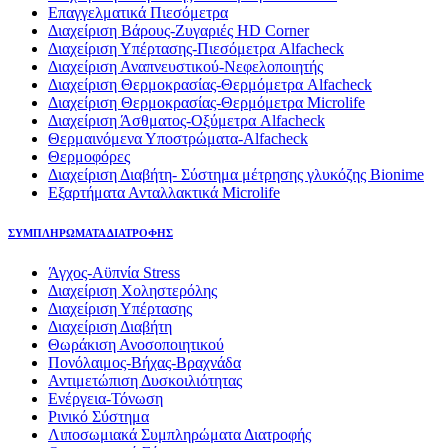
Επαγγελματικά Πιεσόμετρα
Διαχείριση Βάρους-Ζυγαριές HD Corner
Διαχείριση Υπέρτασης-Πιεσόμετρα Alfacheck
Διαχείριση Αναπνευστικού-Νεφελοποιητής
Διαχείριση Θερμοκρασίας-Θερμόμετρα Alfacheck
Διαχείριση Θερμοκρασίας-Θερμόμετρα Microlife
Διαχείριση Άσθματος-Οξύμετρα Alfacheck
Θερμαινόμενα Υποστρώματα-Alfacheck
Θερμοφόρες
Διαχείριση Διαβήτη- Σύστημα μέτρησης γλυκόζης Bionime
Εξαρτήματα Ανταλλακτικά Microlife
ΣΥΜΠΛΗΡΩΜΑΤΑ ΔΙΑΤΡΟΦΗΣ
Άγχος-Αϋπνία Stress
Διαχείριση Χοληστερόλης
Διαχείριση Υπέρτασης
Διαχείριση Διαβήτη
Θωράκιση Ανοσοποιητικού
Πονόλαιμος-Βήχας-Βραχνάδα
Αντιμετώπιση Δυσκοιλιότητας
Eνέργεια-Τόνωση
Ρινικό Σύστημα
Λιποσωμιακά Συμπληρώματα Διατροφής