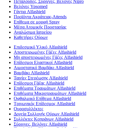
Πεταλούδες, Σύριγγες, Βελόνες Nipro
Βελόνες Ypsomed
Γάντια Alfashield
Προϊόντα Ακράτειας-Attends
Επίθεμα σε μορφή Spray
Μέσα Ατομικής Προστασίας
Αναλώσιμα Ιατρείου
Καθετήρες Ούρων
Επιδεσμικό Υλικό Alfashield
Αποστειρωμένες Γάζες Alfashield
Μη αποστειρωμένες Γάζες Alfashield
Επίδεσμοι Ελαστικοί Alfashield
Αιμοστατικό Βαμβάκι Alfashield
Βαμβάκι Alfashield
Ταινίες Στερέωσης Alfashield
Επίδεσμοι Γάζας Alfashield
Επιθέματα Τραυμάτων Alfashield
Επιθέματα Μικροτραυμάτων Alfashield
Οφθαλμικό Eπίθεμα Alfashield
Τριγωνικός Επίδεσμος Alfashield
Ουροσυλλέκτες
Δοχεία Συλλογής Ούρων Alfashield
Συλλέκτες Κοπράνων Alfashield
Σύριγγες, Βελόνες Alfashield