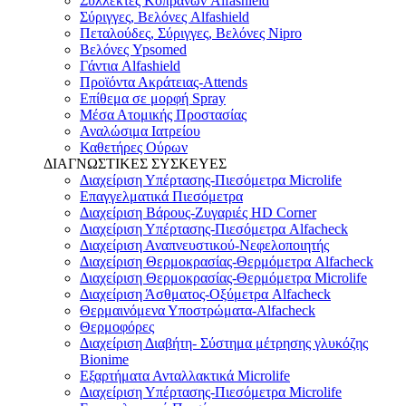
Συλλέκτες Κοπράνων Alfashield
Σύριγγες, Βελόνες Alfashield
Πεταλούδες, Σύριγγες, Βελόνες Nipro
Βελόνες Ypsomed
Γάντια Alfashield
Προϊόντα Ακράτειας-Attends
Επίθεμα σε μορφή Spray
Μέσα Ατομικής Προστασίας
Αναλώσιμα Ιατρείου
Καθετήρες Ούρων
ΔΙΑΓΝΩΣΤΙΚΕΣ ΣΥΣΚΕΥΕΣ
Διαχείριση Υπέρτασης-Πιεσόμετρα Microlife
Επαγγελματικά Πιεσόμετρα
Διαχείριση Βάρους-Ζυγαριές HD Corner
Διαχείριση Υπέρτασης-Πιεσόμετρα Alfacheck
Διαχείριση Αναπνευστικού-Νεφελοποιητής
Διαχείριση Θερμοκρασίας-Θερμόμετρα Alfacheck
Διαχείριση Θερμοκρασίας-Θερμόμετρα Microlife
Διαχείριση Άσθματος-Οξύμετρα Alfacheck
Θερμαινόμενα Υποστρώματα-Alfacheck
Θερμοφόρες
Διαχείριση Διαβήτη- Σύστημα μέτρησης γλυκόζης
Bionime
Εξαρτήματα Ανταλλακτικά Microlife
Διαχείριση Υπέρτασης-Πιεσόμετρα Microlife