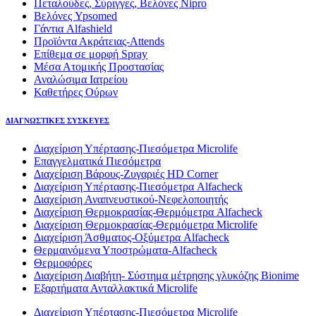
Πεταλούδες, Σύριγγες, Βελόνες Nipro
Βελόνες Ypsomed
Γάντια Alfashield
Προϊόντα Ακράτειας-Attends
Επίθεμα σε μορφή Spray
Μέσα Ατομικής Προστασίας
Αναλώσιμα Ιατρείου
Καθετήρες Ούρων
ΔΙΑΓΝΩΣΤΙΚΕΣ ΣΥΣΚΕΥΕΣ
Διαχείριση Υπέρτασης-Πιεσόμετρα Microlife
Επαγγελματικά Πιεσόμετρα
Διαχείριση Βάρους-Ζυγαριές HD Corner
Διαχείριση Υπέρτασης-Πιεσόμετρα Alfacheck
Διαχείριση Αναπνευστικού-Νεφελοποιητής
Διαχείριση Θερμοκρασίας-Θερμόμετρα Alfacheck
Διαχείριση Θερμοκρασίας-Θερμόμετρα Microlife
Διαχείριση Άσθματος-Οξύμετρα Alfacheck
Θερμαινόμενα Υποστρώματα-Alfacheck
Θερμοφόρες
Διαχείριση Διαβήτη- Σύστημα μέτρησης γλυκόζης Bionime
Εξαρτήματα Ανταλλακτικά Microlife
Διαχείριση Υπέρτασης-Πιεσόμετρα Microlife