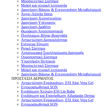
Μυοσκελετικό Σύστημα
Μυϊκή και νευρική λειτουργία
Διαχείριση Βάρους & Ενεργοποίηση Μεταβολισμού
Άγχος-Αϋπνία Stress
Διαχείριση Χοληστερόλης
Διαχείριση Υπέρτασης
Διαχείριση Διαβήτη
Θωράκιση Ανοσοποιητικού
Πονόλαιμος-Βήχας-Βραχνάδα
Αντιμετώπιση Δυσκοιλιότητας
Eνέργεια-Τόνωση
Ρινικό Σύστημα
Λιποσωμιακά Συμπληρώματα Διατροφής
Ουροποιητικό Σύστημα
Υποστήριξη Πεπτικού
Μυοσκελετικό Σύστημα
Μυϊκή και νευρική λειτουργία
Διαχείριση Βάρους & Ενεργοποίηση Μεταβολισμού
ΠΡΟΣΤΑΣΙΑ ΔΕΡΜΑΤΟΣ
Αντιμετώπιση Εγκαυμάτων- ESI Aloe Vera Gel
Εντομοαπωθητικά SON
Ενυδάτωση Χειλιών-ESI Lip Balm
Ενυδάτωση και Επανόρθωση Alfaplastin Derma
Αντιμετώπιση Εγκαυμάτων- ESI Aloe Vera Gel
Εντομοαπωθητικά SON