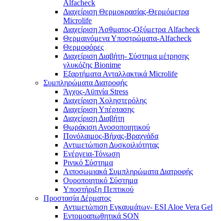
Alfacheck
Διαχείριση Θερμοκρασίας-Θερμόμετρα
Microlife
Διαχείριση Άσθματος-Οξύμετρα Alfacheck
Θερμαινόμενα Υποστρώματα-Alfacheck
Θερμοφόρες
Διαχείριση Διαβήτη- Σύστημα μέτρησης
γλυκόζης Bionime
Εξαρτήματα Ανταλλακτικά Microlife
Συμπληρώματα Διατροφής
Άγχος-Αϋπνία Stress
Διαχείριση Χοληστερόλης
Διαχείριση Υπέρτασης
Διαχείριση Διαβήτη
Θωράκιση Ανοσοποιητικού
Πονόλαιμος-Βήχας-Βραχνάδα
Αντιμετώπιση Δυσκοιλιότητας
Eνέργεια-Τόνωση
Ρινικό Σύστημα
Λιποσωμιακά Συμπληρώματα Διατροφής
Ουροποιητικό Σύστημα
Υποστήριξη Πεπτικού
Προστασία Δέρματος
Αντιμετώπιση Εγκαυμάτων- ESI Aloe Vera Gel
Εντομοαπωθητικά SON