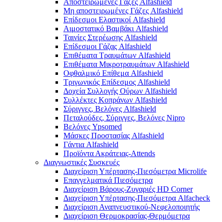
Αποστειρωμένες Γάζες Alfashield
Μη αποστειρωμένες Γάζες Alfashield
Επίδεσμοι Ελαστικοί Alfashield
Αιμοστατικό Βαμβάκι Alfashield
Ταινίες Στερέωσης Alfashield
Επίδεσμοι Γάζας Alfashield
Επιθέματα Τραυμάτων Alfashield
Επιθέματα Μικροτραυμάτων Alfashield
Οφθαλμικό Eπίθεμα Alfashield
Τριγωνικός Επίδεσμος Alfashield
Δοχεία Συλλογής Ούρων Alfashield
Συλλέκτες Κοπράνων Alfashield
Σύριγγες, Βελόνες Alfashield
Πεταλούδες, Σύριγγες, Βελόνες Nipro
Βελόνες Ypsomed
Μάσκες Προστασίας Alfashield
Γάντια Alfashield
Προϊόντα Ακράτειας-Attends
Διαγνωστικές Συσκευές
Διαχείριση Υπέρτασης-Πιεσόμετρα Microlife
Επαγγελματικά Πιεσόμετρα
Διαχείριση Βάρους-Ζυγαριές HD Corner
Διαχείριση Υπέρτασης-Πιεσόμετρα Alfacheck
Διαχείριση Αναπνευστικού-Νεφελοποιητής
Διαχείριση Θερμοκρασίας-Θερμόμετρα