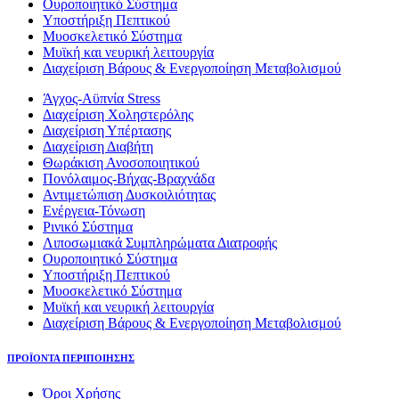
Ουροποιητικό Σύστημα
Υποστήριξη Πεπτικού
Μυοσκελετικό Σύστημα
Μυϊκή και νευρική λειτουργία
Διαχείριση Βάρους & Ενεργοποίηση Μεταβολισμού
Άγχος-Αϋπνία Stress
Διαχείριση Χοληστερόλης
Διαχείριση Υπέρτασης
Διαχείριση Διαβήτη
Θωράκιση Ανοσοποιητικού
Πονόλαιμος-Βήχας-Βραχνάδα
Αντιμετώπιση Δυσκοιλιότητας
Eνέργεια-Τόνωση
Ρινικό Σύστημα
Λιποσωμιακά Συμπληρώματα Διατροφής
Ουροποιητικό Σύστημα
Υποστήριξη Πεπτικού
Μυοσκελετικό Σύστημα
Μυϊκή και νευρική λειτουργία
Διαχείριση Βάρους & Ενεργοποίηση Μεταβολισμού
ΠΡΟΪΟΝΤΑ ΠΕΡΙΠΟΙΗΣΗΣ
Όροι Χρήσης