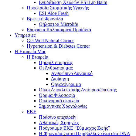
Ενυδάτωση Χειλιών-ESI Lip Balm
Προστασία Στοματικής Υγιεινής
ESI Αloe Fresh
Βρεφική Φροντίδα
Θήλαστρα Microlife
Εποχιακά Καλοκαιρινά Προϊόντα
Υπηρεσίες
Get Well Natural Corner
Hypertension & Diabetes Corner
Η Εταιρεία Μας
Η Εταιρεία
Προφίλ εταιρείας
Οι Άνθρωποι μας
Ανθρώπινο Δυναμικό
Διοίκηση
Οργανόγραμμα
Οίκοι Αποκλειστικής Αντιπροσώπευσης
Όραμα Φιλοσοφία
Οικονομικά στοιχεία
Σημαντικές Χρονολογίες
ΕΚΕ
Πράσινο επιχειρείν
Αθλητικές Χορηγίες
Πρόγραμμα ΕΚΕ “Σύμμαχος Ζωής”
Η Φροντίδα για το Περιβάλλον είναι στο DNA