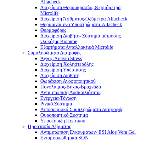
Alfacheck
Διαχείριση Θερμοκρασίας-Θερμόμετρα
Microlife
Διαχείριση Άσθματος-Οξύμετρα Alfacheck
Θερμαινόμενα Υποστρώματα-Alfacheck
Θερμοφόρες
Διαχείριση Διαβήτη- Σύστημα μέτρησης
γλυκόζης Bionime
Εξαρτήματα Ανταλλακτικά Microlife
Συμπληρώματα Διατροφής
Άγχος-Αϋπνία Stress
Διαχείριση Χοληστερόλης
Διαχείριση Υπέρτασης
Διαχείριση Διαβήτη
Θωράκιση Ανοσοποιητικού
Πονόλαιμος-Βήχας-Βραχνάδα
Αντιμετώπιση Δυσκοιλιότητας
Eνέργεια-Τόνωση
Ρινικό Σύστημα
Λιποσωμιακά Συμπληρώματα Διατροφής
Ουροποιητικό Σύστημα
Υποστήριξη Πεπτικού
Προστασία Δέρματος
Αντιμετώπιση Εγκαυμάτων- ESI Aloe Vera Gel
Εντομοαπωθητικά SON