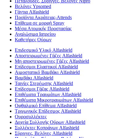
Πεταλούδες, Σύριγγες, Βελόνες Nipro
Βελόνες Ypsomed
Γάντια Alfashield
Προϊόντα Ακράτειας-Attends
Επίθεμα σε μορφή Spray
Μέσα Ατομικής Προστασίας
Αναλώσιμα Ιατρείου
Καθετήρες Ούρων
Επιδεσμικό Υλικό Alfashield
Αποστειρωμένες Γάζες Alfashield
Μη αποστειρωμένες Γάζες Alfashield
Επίδεσμοι Ελαστικοί Alfashield
Αιμοστατικό Βαμβάκι Alfashield
Βαμβάκι Alfashield
Ταινίες Στερέωσης Alfashield
Επίδεσμοι Γάζας Alfashield
Επιθέματα Τραυμάτων Alfashield
Επιθέματα Μικροτραυμάτων Alfashield
Οφθαλμικό Eπίθεμα Alfashield
Τριγωνικός Επίδεσμος Alfashield
Ουροσυλλέκτες
Δοχεία Συλλογής Ούρων Alfashield
Συλλέκτες Κοπράνων Alfashield
Σύριγγες, Βελόνες Alfashield