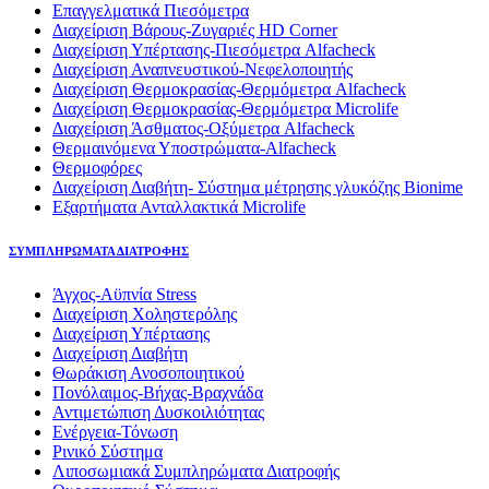
Επαγγελματικά Πιεσόμετρα
Διαχείριση Βάρους-Ζυγαριές HD Corner
Διαχείριση Υπέρτασης-Πιεσόμετρα Alfacheck
Διαχείριση Αναπνευστικού-Νεφελοποιητής
Διαχείριση Θερμοκρασίας-Θερμόμετρα Alfacheck
Διαχείριση Θερμοκρασίας-Θερμόμετρα Microlife
Διαχείριση Άσθματος-Οξύμετρα Alfacheck
Θερμαινόμενα Υποστρώματα-Alfacheck
Θερμοφόρες
Διαχείριση Διαβήτη- Σύστημα μέτρησης γλυκόζης Bionime
Εξαρτήματα Ανταλλακτικά Microlife
ΣΥΜΠΛΗΡΩΜΑΤΑ ΔΙΑΤΡΟΦΗΣ
Άγχος-Αϋπνία Stress
Διαχείριση Χοληστερόλης
Διαχείριση Υπέρτασης
Διαχείριση Διαβήτη
Θωράκιση Ανοσοποιητικού
Πονόλαιμος-Βήχας-Βραχνάδα
Αντιμετώπιση Δυσκοιλιότητας
Eνέργεια-Τόνωση
Ρινικό Σύστημα
Λιποσωμιακά Συμπληρώματα Διατροφής