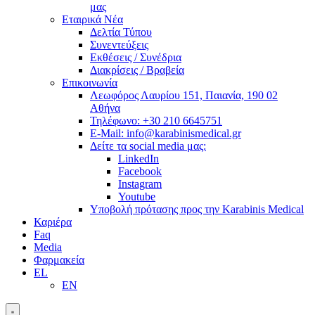
μας
Εταιρικά Νέα
Δελτία Τύπου
Συνεντεύξεις
Εκθέσεις / Συνέδρια
Διακρίσεις / Βραβεία
Επικοινωνία
Λεωφόρος Λαυρίου 151, Παιανία, 190 02
Αθήνα
Τηλέφωνο: +30 210 6645751
E-Mail: info@karabinismedical.gr
Δείτε τα social media μας:
LinkedIn
Facebook
Instagram
Youtube
Υποβολή πρότασης προς την Karabinis Medical
Καριέρα
Faq
Media
Φαρμακεία
EL
EN