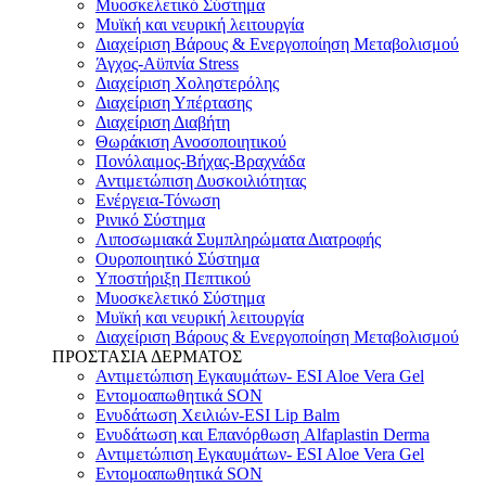
Μυοσκελετικό Σύστημα
Μυϊκή και νευρική λειτουργία
Διαχείριση Βάρους & Ενεργοποίηση Μεταβολισμού
Άγχος-Αϋπνία Stress
Διαχείριση Χοληστερόλης
Διαχείριση Υπέρτασης
Διαχείριση Διαβήτη
Θωράκιση Ανοσοποιητικού
Πονόλαιμος-Βήχας-Βραχνάδα
Αντιμετώπιση Δυσκοιλιότητας
Eνέργεια-Τόνωση
Ρινικό Σύστημα
Λιποσωμιακά Συμπληρώματα Διατροφής
Ουροποιητικό Σύστημα
Υποστήριξη Πεπτικού
Μυοσκελετικό Σύστημα
Μυϊκή και νευρική λειτουργία
Διαχείριση Βάρους & Ενεργοποίηση Μεταβολισμού
ΠΡΟΣΤΑΣΙΑ ΔΕΡΜΑΤΟΣ
Αντιμετώπιση Εγκαυμάτων- ESI Aloe Vera Gel
Εντομοαπωθητικά SON
Ενυδάτωση Χειλιών-ESI Lip Balm
Ενυδάτωση και Επανόρθωση Alfaplastin Derma
Αντιμετώπιση Εγκαυμάτων- ESI Aloe Vera Gel
Εντομοαπωθητικά SON