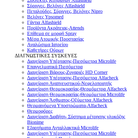
Συλλέκτες Κοπράνων Alfashield
Σύριγγες, Βελόνες Alfashield
Πεταλούδες, Σύριγγες, Βελόνες Nipro
Βελόνες Ypsomed
Γάντια Alfashield
Προϊόντα Ακράτειας-Attends
Επίθεμα σε μορφή Spray
Μέσα Ατομικής Προστασίας
Αναλώσιμα Ιατρείου
Καθετήρες Ούρων
ΔΙΑΓΝΩΣΤΙΚΕΣ ΣΥΣΚΕΥΕΣ
Διαχείριση Υπέρτασης-Πιεσόμετρα Microlife
Επαγγελματικά Πιεσόμετρα
Διαχείριση Βάρους-Ζυγαριές HD Corner
Διαχείριση Υπέρτασης-Πιεσόμετρα Alfacheck
Διαχείριση Αναπνευστικού-Νεφελοποιητής
Διαχείριση Θερμοκρασίας-Θερμόμετρα Alfacheck
Διαχείριση Θερμοκρασίας-Θερμόμετρα Microlife
Διαχείριση Άσθματος-Οξύμετρα Alfacheck
Θερμαινόμενα Υποστρώματα-Alfacheck
Θερμοφόρες
Διαχείριση Διαβήτη- Σύστημα μέτρησης γλυκόζης
Bionime
Εξαρτήματα Ανταλλακτικά Microlife
Διαχείριση Υπέρτασης-Πιεσόμετρα Microlife