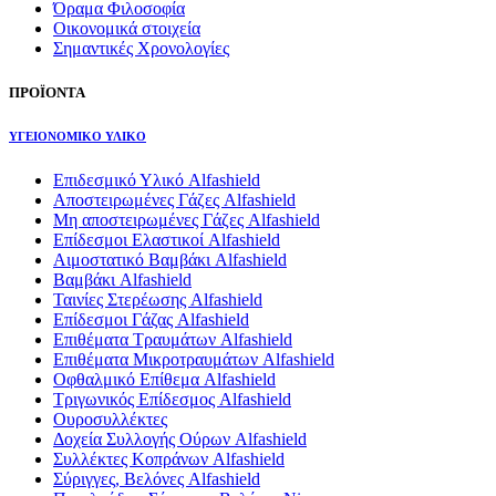
Όραμα Φιλοσοφία
Οικονομικά στοιχεία
Σημαντικές Χρονολογίες
ΠΡΟΪΟΝΤΑ
ΥΓΕΙΟΝΟΜΙΚΟ ΥΛΙΚΟ
Επιδεσμικό Υλικό Alfashield
Αποστειρωμένες Γάζες Alfashield
Μη αποστειρωμένες Γάζες Alfashield
Επίδεσμοι Ελαστικοί Alfashield
Αιμοστατικό Βαμβάκι Alfashield
Βαμβάκι Alfashield
Ταινίες Στερέωσης Alfashield
Επίδεσμοι Γάζας Alfashield
Επιθέματα Τραυμάτων Alfashield
Επιθέματα Μικροτραυμάτων Alfashield
Οφθαλμικό Eπίθεμα Alfashield
Τριγωνικός Επίδεσμος Alfashield
Ουροσυλλέκτες
Δοχεία Συλλογής Ούρων Alfashield
Συλλέκτες Κοπράνων Alfashield
Σύριγγες, Βελόνες Alfashield