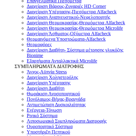
Επαγγελματικά Πιεσόμετρα
Διαχείριση Βάρους-Ζυγαριές HD Corner
Διαχείριση Υπέρτασης-Πιεσόμετρα Alfacheck
Διαχείριση Αναπνευστικού-Νεφελοποιητής
Διαχείριση Θερμοκρασίας-Θερμόμετρα Alfacheck
Διαχείριση Θερμοκρασίας-Θερμόμετρα Microlife
Διαχείριση Άσθματος-Οξύμετρα Alfacheck
Θερμαινόμενα Υποστρώματα-Alfacheck
Θερμοφόρες
Διαχείριση Διαβήτη- Σύστημα μέτρησης γλυκόζης
Bionime
Εξαρτήματα Ανταλλακτικά Microlife
ΣΥΜΠΛΗΡΩΜΑΤΑ ΔΙΑΤΡΟΦΗΣ
Άγχος-Αϋπνία Stress
Διαχείριση Χοληστερόλης
Διαχείριση Υπέρτασης
Διαχείριση Διαβήτη
Θωράκιση Ανοσοποιητικού
Πονόλαιμος-Βήχας-Βραχνάδα
Αντιμετώπιση Δυσκοιλιότητας
Eνέργεια-Τόνωση
Ρινικό Σύστημα
Λιποσωμιακά Συμπληρώματα Διατροφής
Ουροποιητικό Σύστημα
Υποστήριξη Πεπτικού