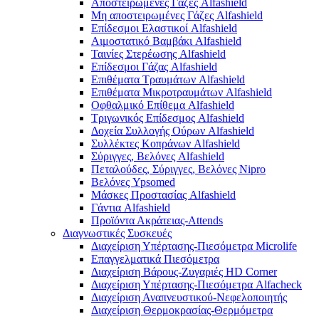
Αποστειρωμένες Γάζες Alfashield
Μη αποστειρωμένες Γάζες Alfashield
Επίδεσμοι Ελαστικοί Alfashield
Αιμοστατικό Βαμβάκι Alfashield
Ταινίες Στερέωσης Alfashield
Επίδεσμοι Γάζας Alfashield
Επιθέματα Τραυμάτων Alfashield
Επιθέματα Μικροτραυμάτων Alfashield
Οφθαλμικό Eπίθεμα Alfashield
Τριγωνικός Επίδεσμος Alfashield
Δοχεία Συλλογής Ούρων Alfashield
Συλλέκτες Κοπράνων Alfashield
Σύριγγες, Βελόνες Alfashield
Πεταλούδες, Σύριγγες, Βελόνες Nipro
Βελόνες Ypsomed
Μάσκες Προστασίας Alfashield
Γάντια Alfashield
Προϊόντα Ακράτειας-Attends
Διαγνωστικές Συσκευές
Διαχείριση Υπέρτασης-Πιεσόμετρα Microlife
Επαγγελματικά Πιεσόμετρα
Διαχείριση Βάρους-Ζυγαριές HD Corner
Διαχείριση Υπέρτασης-Πιεσόμετρα Alfacheck
Διαχείριση Αναπνευστικού-Νεφελοποιητής
Διαχείριση Θερμοκρασίας-Θερμόμετρα