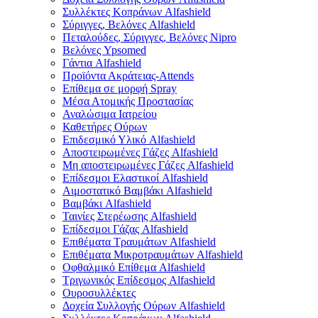
Συλλέκτες Κοπράνων Alfashield
Σύριγγες, Βελόνες Alfashield
Πεταλούδες, Σύριγγες, Βελόνες Nipro
Βελόνες Ypsomed
Γάντια Alfashield
Προϊόντα Ακράτειας-Attends
Επίθεμα σε μορφή Spray
Μέσα Ατομικής Προστασίας
Αναλώσιμα Ιατρείου
Καθετήρες Ούρων
Επιδεσμικό Υλικό Alfashield
Αποστειρωμένες Γάζες Alfashield
Μη αποστειρωμένες Γάζες Alfashield
Επίδεσμοι Ελαστικοί Alfashield
Αιμοστατικό Βαμβάκι Alfashield
Βαμβάκι Alfashield
Ταινίες Στερέωσης Alfashield
Επίδεσμοι Γάζας Alfashield
Επιθέματα Τραυμάτων Alfashield
Επιθέματα Μικροτραυμάτων Alfashield
Οφθαλμικό Eπίθεμα Alfashield
Τριγωνικός Επίδεσμος Alfashield
Ουροσυλλέκτες
Δοχεία Συλλογής Ούρων Alfashield