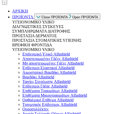
ΑΡΧΙΚΗ
ΠΡΟΪΟΝΤΑ
Close ΠΡΟΪΟΝΤΑ
Open ΠΡΟΪΟΝΤΑ
ΥΓΕΙΟΝΟΜΙΚΟ ΥΛΙΚΟ
ΔΙΑΓΝΩΣΤΙΚΕΣ ΣΥΣΚΕΥΕΣ
ΣΥΜΠΛΗΡΩΜΑΤΑ ΔΙΑΤΡΟΦΗΣ
ΠΡΟΣΤΑΣΙΑ ΔΕΡΜΑΤΟΣ
ΠΡΟΣΤΑΣΙΑ ΣΤΟΜΑΤΙΚΗΣ ΥΓΙΕΙΝΗΣ
ΒΡΕΦΙΚΗ ΦΡΟΝΤΙΔΑ
ΥΓΕΙΟΝΟΜΙΚΟ ΥΛΙΚΟ
Επιδεσμικό Υλικό Alfashield
Αποστειρωμένες Γάζες Alfashield
Μη αποστειρωμένες Γάζες Alfashield
Επίδεσμοι Ελαστικοί Alfashield
Αιμοστατικό Βαμβάκι Alfashield
Βαμβάκι Alfashield
Ταινίες Στερέωσης Alfashield
Επίδεσμοι Γάζας Alfashield
Επιθέματα Τραυμάτων Alfashield
Επιθέματα Μικροτραυμάτων Alfashield
Οφθαλμικό Eπίθεμα Alfashield
Τριγωνικός Επίδεσμος Alfashield
Ουροσυλλέκτες
Δοχεία Συλλογής Ούρων Alfashield