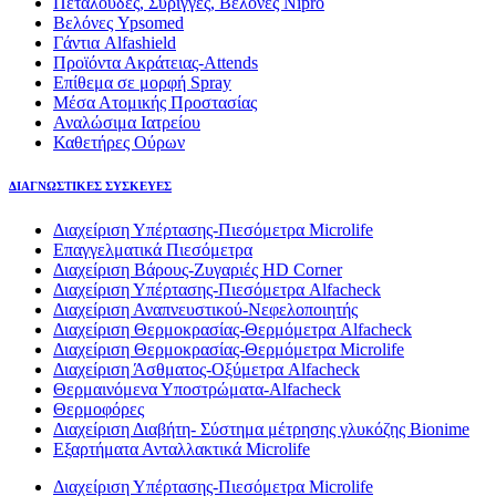
Πεταλούδες, Σύριγγες, Βελόνες Nipro
Βελόνες Ypsomed
Γάντια Alfashield
Προϊόντα Ακράτειας-Attends
Επίθεμα σε μορφή Spray
Μέσα Ατομικής Προστασίας
Αναλώσιμα Ιατρείου
Καθετήρες Ούρων
ΔΙΑΓΝΩΣΤΙΚΕΣ ΣΥΣΚΕΥΕΣ
Διαχείριση Υπέρτασης-Πιεσόμετρα Microlife
Επαγγελματικά Πιεσόμετρα
Διαχείριση Βάρους-Ζυγαριές HD Corner
Διαχείριση Υπέρτασης-Πιεσόμετρα Alfacheck
Διαχείριση Αναπνευστικού-Νεφελοποιητής
Διαχείριση Θερμοκρασίας-Θερμόμετρα Alfacheck
Διαχείριση Θερμοκρασίας-Θερμόμετρα Microlife
Διαχείριση Άσθματος-Οξύμετρα Alfacheck
Θερμαινόμενα Υποστρώματα-Alfacheck
Θερμοφόρες
Διαχείριση Διαβήτη- Σύστημα μέτρησης γλυκόζης Bionime
Εξαρτήματα Ανταλλακτικά Microlife
Διαχείριση Υπέρτασης-Πιεσόμετρα Microlife