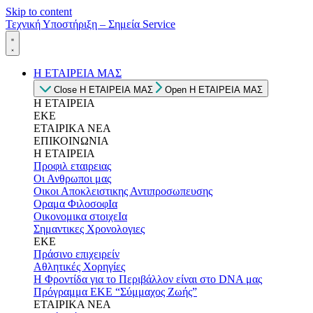
Skip to content
Τεχνική Υποστήριξη – Σημεία Service
Η ΕΤΑΙΡΕΙΑ ΜΑΣ
Close Η ΕΤΑΙΡΕΙΑ ΜΑΣ
Open Η ΕΤΑΙΡΕΙΑ ΜΑΣ
Η ΕΤΑΙΡΕΙΑ
ΕΚΕ
ΕΤΑΙΡΙΚΑ ΝΕΑ
ΕΠΙΚΟΙΝΩΝΙΑ
Η ΕΤΑΙΡΕΙΑ
Προφιλ εταιρειας
Οι Ανθρωποι μας
Οικοι Αποκλειστικης Αντιπροσωπευσης
Οραμα ΦιλοσοφΙα
Οικονομικα στοιχεΙα
Σημαντικες Χρονολογιες
ΕΚΕ
Πράσινο επιχειρείν
Αθλητικές Χορηγίες
Η Φροντίδα για το Περιβάλλον είναι στο DNA μας
Πρόγραμμα ΕΚΕ “Σύμμαχος Ζωής”
ΕΤΑΙΡΙΚΑ ΝΕΑ