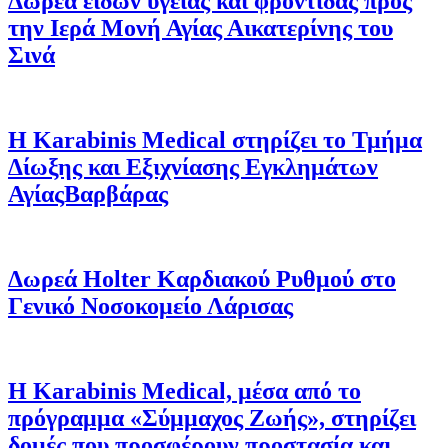
Δωρεά ειδών υγείας και φροντίδας προς
την Ιερά Μονή Αγίας Αικατερίνης του
Σινά
Η Karabinis Medical στηρίζει το Τμήμα
Δίωξης και Εξιχνίασης Εγκλημάτων
ΑγίαςΒαρβάρας
Δωρεά Holter Καρδιακού Ρυθμού στο
Γενικό Νοσοκομείο Λάρισας
Η Karabinis Medical, μέσα από το
πρόγραμμα «Σύμμαχος Ζωής», στηρίζει
δομές που προσφέρουν προστασία και