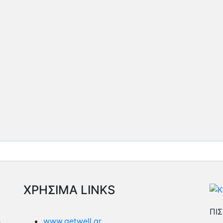
ΧΡΗΣΙΜΑ LINKS
ΠΙΣ
s
www.getwell.gr