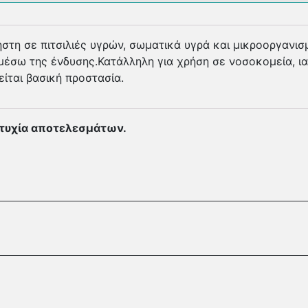
ρήστη σε πιτσιλιές υγρών, σωµατικά υγρά και µικροοργανι
µέσω της ένδυσης.Κατάλληλη για χρήση σε νοσοκοµεία, ι
ίται βασική προστασία.
τυχία αποτελεσμάτων.