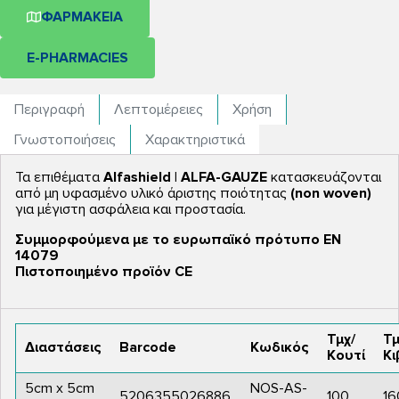
ΦΑΡΜΑΚΕΙΑ
E-PHARMACIES
Περιγραφή
Λεπτομέρειες
Χρήση
Γνωστοποιήσεις
Χαρακτηριστικά
Τα επιθέματα
Alfashield | ALFA-GAUZE
κατασκευάζονται
από μη υφασμένο υλικό άριστης ποιότητας
(non woven)
για μέγιστη ασφάλεια και προστασία.
Συμμορφούμενα με το ευρωπαϊκό πρότυπο ΕΝ
14079
Πιστοποιημένο προϊόν CE
Τμχ/
Τμ
Διαστάσεις
Barcode
Κωδικός
Κουτί
Κι
5cm x 5cm
NOS-AS-
5206355026886
100
16