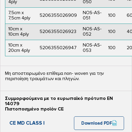
4ply
050
7,5cm x
NOS-AS-
5206355026909
100
6
7,5cm 4ply
051
10cm x
NOS-AS-
5206355026923
100
4
10cm 4ply
052
10cm x
NOS-AS-
5206355026947
100
2
20cm 4ply
053
Μη αποστειρωμένο επίθεμα non- woven για την
περιποίηση τραυμάτων και πληγών.
Συμμορφούμενα με το ευρωπαϊκό πρότυπο ΕΝ
14079
Πιστοποιημένο προϊόν CE
CE MD CLASS I
Download PDF