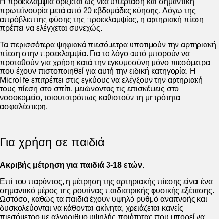
Η προεκλαμψία ορίζεται ως νέα υπέρταση και σημαντική
πρωτεϊνουρία μετά από 20 εβδομάδες κύησης. Λόγω της
απρόβλεπτης φύσης της προεκλαμψίας, η αρτηριακή πίεση
πρέπει να ελέγχεται συνεχώς.
Τα περισσότερα ψηφιακά πιεσόμετρα υποτιμούν την αρτηριακή
πίεση στην προεκλαμψία. Για το λόγο αυτό μπορούν να
προταθούν για χρήση κατά την εγκυμοσύνη μόνο πιεσόμετρα
που έχουν πιστοποιηθεί για αυτή την ειδική κατηγορία. Η
Microlife επιτρέπει στις εγκύους να ελέγξουν την αρτηριακή
τους πίεση στο σπίτι, μειώνοντας τις επισκέψεις στο
νοσοκομείο, τοιουτοτρόπως καθιστούν τη μητρότητα
ασφαλέστερη.
Για χρήση σε παιδιά
Ακριβής μέτρηση για παιδιά 3-18 ετών.
Επί του παρόντος, η μέτρηση της αρτηριακής πίεσης είναι ένα
σημαντικό μέρος της ρουτίνας παιδιατρικής φυσικής εξέτασης.
Ωστόσο, καθώς τα παιδιά έχουν υψηλό ρυθμό αναπνοής και
δυσκολεύονται να κάθονται ακίνητα, χρειάζεται κανείς
πιεσόμετρο με αλγόριθμο υψηλής ποιότητας που μπορεί να