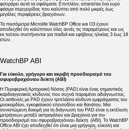
φιλτράρει αυτά τα σφάλματα. Επιπλέον, απαιτείται ένα ευρύ
φάσμα περιχειρίδας που καλύπτει από πολύ μικρές έως
μεγάλες περιφέρειες βραχιόνων.
Τα πιεσόμετρα Microlife WatchBP Office και O3 έχουν
αποδειχθεί ότι καλύπτουν όλες αυτές τις παραμέτρους και ως
εκ τούτου συστήνονται για παιδιά και εφήβους ηλικίας 3 έως 18
ετών.
WatchBP ABI
Γ
ια εύκολο, γρήγορο και ακριβή προσδιορισμό του
σφυροβραχιόνιου δείκτη (ΑΒΙ)
Η Περιφερική Αρτηριακή Νόσος (PAD) είναι ένας σημαντικός
καρδιαγγειακός κίνδυνος που συχνά παραμένει αδιάγνωστος.
Οι ασθενείς με PAD έχουν τριπλάσιο κίνδυνο εμφράγματος του
μυοκαρδίου, εγκεφαλικού επεισοδίου και θανάτου. Μια
συνιστώμενη δοκιμή για τη διάγνωση του PAD είναι η εκτέλεση
μετρήσεων μεταξύ αστραγάλου και βραχίονα για τον
προσδιορισμό του σφυροβραχιόνιου δείκτη (ABI). Το WatchBP
Office ABI έχει αποδειχθεί ότι είναι μια γρήγορη, εύκολη και