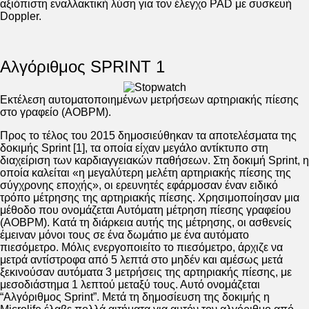
αξιόπιστη εναλλακτική λύση για τον έλεγχο PAD με συσκευή
Doppler.
Αλγόριθμος SPRINT 1
Εκτέλεση αυτοματοποιημένων μετρήσεων αρτηριακής πίεσης
στο γραφείο (AOBPM).
Προς το τέλος του 2015 δημοσιεύθηκαν τα αποτελέσματα της
δοκιμής Sprint [1], τα οποία είχαν μεγάλο αντίκτυπο στη
διαχείριση των καρδιαγγειακών παθήσεων. Στη δοκιμή Sprint, η
οποία καλείται «η μεγαλύτερη μελέτη αρτηριακής πίεσης της
σύγχρονης εποχής», οι ερευνητές εφάρμοσαν έναν ειδικό
τρόπο μέτρησης της αρτηριακής πίεσης. Χρησιμοποίησαν μια
μέθοδο που ονομάζεται Αυτόματη μέτρηση πίεσης γραφείου
(AOBPM). Κατά τη διάρκεια αυτής της μέτρησης, οι ασθενείς
έμειναν μόνοι τους σε ένα δωμάτιο με ένα αυτόματο
πιεσόμετρο. Μόλις ενεργοποιείτο το πιεσόμετρο, άρχιζε να
μετρά αντίστροφα από 5 λεπτά στο μηδέν και αμέσως μετά
ξεκινούσαν αυτόματα 3 μετρήσεις της αρτηριακής πίεσης, με
μεσοδιάστημα 1 λεπτού μεταξύ τους. Αυτό ονομάζεται
“Αλγόριθμος Sprint”. Μετά τη δημοσίευση της δοκιμής η