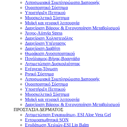
Λιποσωμιακά Συμπληρώματα Διατροφής
Ουροποιητικό Σύστημα
Υποστήριξη Πεπτικού
Μυοσκελετικό Σύστημα
Μυϊκή και νευρική λειτουργία
Διαχείριση Βάρους & Ενεργοποίηση Μεταβολισμού
Άγχος-Αϋπνία Stress
Διαχείριση Χοληστερόλης
Διαχείριση Υπέρτασης
Διαχείριση Διαβήτη
Θωράκιση Ανοσοποιητικού
Πονόλαιμος-Βήχας-Βραχνάδα
Αντιμετώπιση Δυσκοιλιότητας
Eνέργεια-Τόνωση
Ρινικό Σύστημα
Λιποσωμιακά Συμπληρώματα Διατροφής
Ουροποιητικό Σύστημα
Υποστήριξη Πεπτικού
Μυοσκελετικό Σύστημα
Μυϊκή και νευρική λειτουργία
Διαχείριση Βάρους & Ενεργοποίηση Μεταβολισμού
ΠΡΟΣΤΑΣΙΑ ΔΕΡΜΑΤΟΣ
Αντιμετώπιση Εγκαυμάτων- ESI Aloe Vera Gel
Εντομοαπωθητικά SON
Ενυδάτωση Χειλιών-ESI Lip Balm