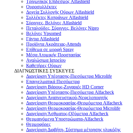
Τριγωνικός Επίδεσμος Alfashield
Ουροσυλλέκτες
Δοχεία Συλλογής Ούρων Alfashield
Συλλέκτες Κοπράνων Alfashield
Σύριγγες, Βελόνες Alfashield
Πεταλούδες, Σύριγγες, Βελόνες Nipro
Βελόνες Ypsomed
Γάντια Alfashield
Προϊόντα Ακράτειας-Attends
Επίθεμα σε μορφή Spray
Μέσα Ατομικής Προστασίας
Αναλώσιμα Ιατρείου
Καθετήρες Ούρων
ΔΙΑΓΝΩΣΤΙΚΕΣ ΣΥΣΚΕΥΕΣ
Διαχείριση Υπέρτασης-Πιεσόμετρα Microlife
Επαγγελματικά Πιεσόμετρα
Διαχείριση Βάρους-Ζυγαριές HD Corner
Διαχείριση Υπέρτασης-Πιεσόμετρα Alfacheck
Διαχείριση Αναπνευστικού-Νεφελοποιητής
Διαχείριση Θερμοκρασίας-Θερμόμετρα Alfacheck
Διαχείριση Θερμοκρασίας-Θερμόμετρα Microlife
Διαχείριση Άσθματος-Οξύμετρα Alfacheck
Θερμαινόμενα Υποστρώματα-Alfacheck
Θερμοφόρες
Διαχείριση Διαβήτη- Σύστημα μέτρησης γλυκόζης