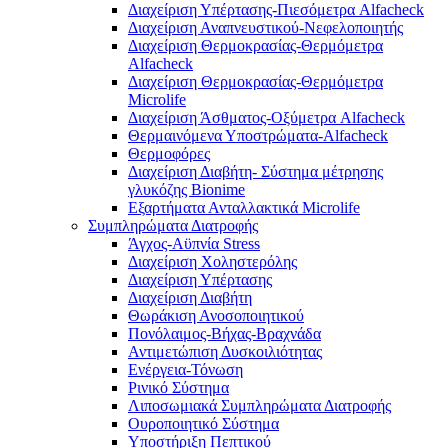
Διαχείριση Υπέρτασης-Πιεσόμετρα Alfacheck
Διαχείριση Αναπνευστικού-Νεφελοποιητής
Διαχείριση Θερμοκρασίας-Θερμόμετρα
Alfacheck
Διαχείριση Θερμοκρασίας-Θερμόμετρα
Microlife
Διαχείριση Άσθματος-Οξύμετρα Alfacheck
Θερμαινόμενα Υποστρώματα-Alfacheck
Θερμοφόρες
Διαχείριση Διαβήτη- Σύστημα μέτρησης
γλυκόζης Bionime
Εξαρτήματα Ανταλλακτικά Microlife
Συμπληρώματα Διατροφής
Άγχος-Αϋπνία Stress
Διαχείριση Χοληστερόλης
Διαχείριση Υπέρτασης
Διαχείριση Διαβήτη
Θωράκιση Ανοσοποιητικού
Πονόλαιμος-Βήχας-Βραχνάδα
Αντιμετώπιση Δυσκοιλιότητας
Eνέργεια-Τόνωση
Ρινικό Σύστημα
Λιποσωμιακά Συμπληρώματα Διατροφής
Ουροποιητικό Σύστημα
Υποστήριξη Πεπτικού