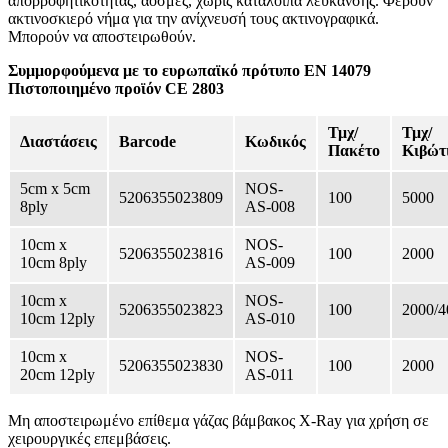
απορροφητικότητας, άοσμες, χωρίς κατάλοιπα λεύκανσης. Φέρουν
ακτινοσκιερό νήμα για την ανίχνευσή τους ακτινογραφικά.
Μπορούν να αποστειρωθούν.
Συμμορφούμενα με το ευρωπαϊκό πρότυπο ΕΝ 14079
Πιστοποιημένο προϊόν CE 2803
Τμχ/
Τμχ/
Διαστάσεις
Barcode
Κωδικός
Πακέτο
Κιβώτ
5cm x 5cm
NOS-
5206355023809
100
5000
8ply
AS-008
10cm x
NOS-
5206355023816
100
2000
10cm 8ply
AS-009
10cm x
NOS-
5206355023823
100
2000/4
10cm 12ply
AS-010
10cm x
NOS-
5206355023830
100
2000
20cm 12ply
AS-011
Μη αποστειρωμένο επίθεμα γάζας βάμβακος X-Ray για χρήση σε
χειρουργικές επεμβάσεις.