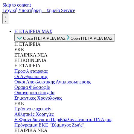
Skip to content
Τεχνική Υποστήριξη – Σημεία Service
Η ΕΤΑΙΡΕΙΑ ΜΑΣ
Close Η ΕΤΑΙΡΕΙΑ ΜΑΣ
Open Η ΕΤΑΙΡΕΙΑ ΜΑΣ
Η ΕΤΑΙΡΕΙΑ
ΕΚΕ
ΕΤΑΙΡΙΚΑ ΝΕΑ
ΕΠΙΚΟΙΝΩΝΙΑ
Η ΕΤΑΙΡΕΙΑ
Προφιλ εταιρειας
Οι Ανθρωποι μας
Οικοι Αποκλειστικης Αντιπροσωπευσης
Οραμα ΦιλοσοφΙα
Οικονομικα στοιχεΙα
Σημαντικες Χρονολογιες
ΕΚΕ
Πράσινο επιχειρείν
Αθλητικές Χορηγίες
Η Φροντίδα για το Περιβάλλον είναι στο DNA μας
Πρόγραμμα ΕΚΕ “Σύμμαχος Ζωής”
ΕΤΑΙΡΙΚΑ ΝΕΑ