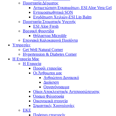
Προστασία Δέρματος
Αντιμετώπιση Εγκαυμάτων- ESI Aloe Vera Gel
Εντομοαπωθητικά SON
Ενυδάτωση Χειλιών-ESI Lip Balm
Προστασία Στοματικής Υγιεινής
ESI Αloe Fresh
Βρεφική Φροντίδα
Θήλαστρα Microlife
Εποχιακά Καλοκαιρινά Προϊόντα
Υπηρεσίες
Get Well Natural Corner
Hypertension & Diabetes Corner
Η Εταιρεία Μας
Η Εταιρεία
Προφίλ εταιρείας
Οι Άνθρωποι μας
Ανθρώπινο Δυναμικό
Διοίκηση
Οργανόγραμμα
Οίκοι Αποκλειστικής Αντιπροσώπευσης
Όραμα Φιλοσοφία
Οικονομικά στοιχεία
Σημαντικές Χρονολογίες
ΕΚΕ
Πράσινο επιχειρείν