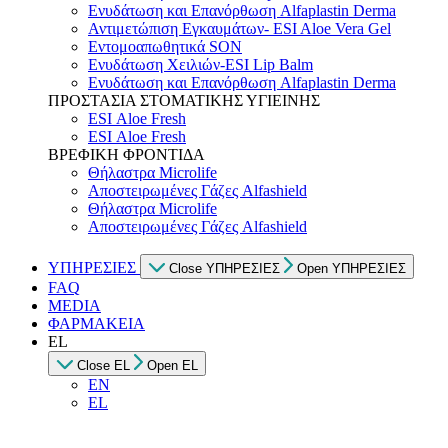
Ενυδάτωση και Επανόρθωση Alfaplastin Derma
Αντιμετώπιση Εγκαυμάτων- ESI Aloe Vera Gel
Εντομοαπωθητικά SON
Ενυδάτωση Χειλιών-ESI Lip Balm
Ενυδάτωση και Επανόρθωση Alfaplastin Derma
ΠΡΟΣΤΑΣΙΑ ΣΤΟΜΑΤΙΚΗΣ ΥΓΙΕΙΝΗΣ
ESI Αloe Fresh
ESI Αloe Fresh
ΒΡΕΦΙΚΗ ΦΡΟΝΤΙΔΑ
Θήλαστρα Microlife
Αποστειρωμένες Γάζες Alfashield
Θήλαστρα Microlife
Αποστειρωμένες Γάζες Alfashield
ΥΠΗΡΕΣΙΕΣ
Close ΥΠΗΡΕΣΙΕΣ
Open ΥΠΗΡΕΣΙΕΣ
FAQ
MEDIA
ΦΑΡΜΑΚΕΙΑ
EL
Close EL
Open EL
EN
EL