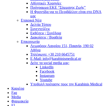
Αθλητικές Χορηγίες
Πρόγραμμα ΕΚΕ “Σύμμαχος Ζωής”
Η Φροντίδα για το Περιβάλλον είναι στο DNA
μας
Εταιρικά Νέα
Δελτία Τύπου
Συνεντεύξεις
Εκθέσεις / Συνέδρια
Διακρίσεις / Βραβεία
Επικοινωνία
Λεωφόρος Λαυρίου 151, Παιανία, 190 02
Αθήνα
Τηλέφωνο: +30 210 6645751
E-Mail: info@karabinismedical.gr
Δείτε τα social media μας:
LinkedIn
Facebook
Instagram
Youtube
Υποβολή πρότασης προς την Karabinis Medical
Καριέρα
Faq
Media
Φαρμακεία
EL