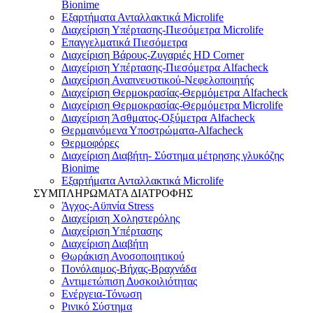
Bionime
Εξαρτήματα Ανταλλακτικά Microlife
Διαχείριση Υπέρτασης-Πιεσόμετρα Microlife
Επαγγελματικά Πιεσόμετρα
Διαχείριση Βάρους-Ζυγαριές HD Corner
Διαχείριση Υπέρτασης-Πιεσόμετρα Alfacheck
Διαχείριση Αναπνευστικού-Νεφελοποιητής
Διαχείριση Θερμοκρασίας-Θερμόμετρα Alfacheck
Διαχείριση Θερμοκρασίας-Θερμόμετρα Microlife
Διαχείριση Άσθματος-Οξύμετρα Alfacheck
Θερμαινόμενα Υποστρώματα-Alfacheck
Θερμοφόρες
Διαχείριση Διαβήτη- Σύστημα μέτρησης γλυκόζης
Bionime
Εξαρτήματα Ανταλλακτικά Microlife
ΣΥΜΠΛΗΡΩΜΑΤΑ ΔΙΑΤΡΟΦΗΣ
Άγχος-Αϋπνία Stress
Διαχείριση Χοληστερόλης
Διαχείριση Υπέρτασης
Διαχείριση Διαβήτη
Θωράκιση Ανοσοποιητικού
Πονόλαιμος-Βήχας-Βραχνάδα
Αντιμετώπιση Δυσκοιλιότητας
Eνέργεια-Τόνωση
Ρινικό Σύστημα