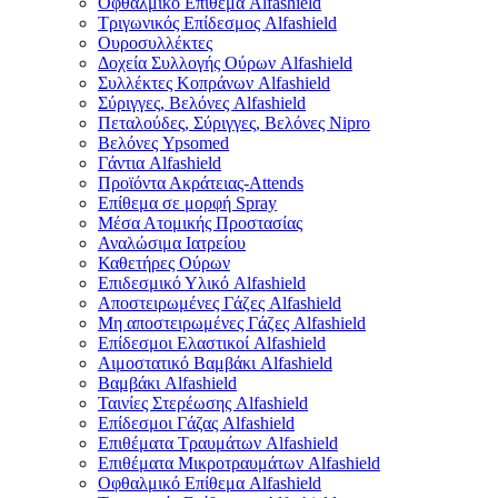
Οφθαλμικό Eπίθεμα Alfashield
Τριγωνικός Επίδεσμος Alfashield
Ουροσυλλέκτες
Δοχεία Συλλογής Ούρων Alfashield
Συλλέκτες Κοπράνων Alfashield
Σύριγγες, Βελόνες Alfashield
Πεταλούδες, Σύριγγες, Βελόνες Nipro
Βελόνες Ypsomed
Γάντια Alfashield
Προϊόντα Ακράτειας-Attends
Επίθεμα σε μορφή Spray
Μέσα Ατομικής Προστασίας
Αναλώσιμα Ιατρείου
Καθετήρες Ούρων
Επιδεσμικό Υλικό Alfashield
Αποστειρωμένες Γάζες Alfashield
Μη αποστειρωμένες Γάζες Alfashield
Επίδεσμοι Ελαστικοί Alfashield
Αιμοστατικό Βαμβάκι Alfashield
Βαμβάκι Alfashield
Ταινίες Στερέωσης Alfashield
Επίδεσμοι Γάζας Alfashield
Επιθέματα Τραυμάτων Alfashield
Επιθέματα Μικροτραυμάτων Alfashield
Οφθαλμικό Eπίθεμα Alfashield