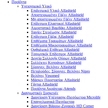
Προϊόντα
Yγειονομικό Yλικό
Επιδεσμικό Υλικό Alfashield
Αποστειρωμένες Γάζες Alfashield
Μη αποστειρωμένες Γάζες Alfashield
Επίδεσμοι Ελαστικοί Alfashield
Αιμοστατικό Βαμβάκι Alfashield
Ταινίες Στερέωσης Alfashield
Επίδεσμοι Γάζας Alfashield
Επιθέματα Τραυμάτων Alfashield
Επιθέματα Μικροτραυμάτων Alfashield
Οφθαλμικό Eπίθεμα Alfashield
Τριγωνικός Επίδεσμος Alfashield
Δοχεία Συλλογής Ούρων Alfashield
Συλλέκτες Κοπράνων Alfashield
Σύριγγες, Βελόνες Alfashield
Πεταλούδες, Σύριγγες, Βελόνες Nipro
Βελόνες Ypsomed
Μάσκες Προστασίας Alfashield
Γάντια Alfashield
Προϊόντα Ακράτειας-Attends
Διαγνωστικές Συσκευές
Διαχείριση Υπέρτασης-Πιεσόμετρα Microlife
Επαγγελματικά Πιεσόμετρα
Διαχείριση Βάρους-Ζυγαριές HD Corner