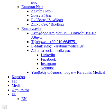
μας
Εταιρικά Νέα
Δελτία Τύπου
Συνεντεύξεις
Εκθέσεις / Συνέδρια
Διακρίσεις / Βραβεία
Επικοινωνία
Λεωφόρος Λαυρίου 151, Παιανία, 190 02
Αθήνα
Τηλέφωνο: +30 210 6645751
E-Mail: info@karabinismedical.gr
Δείτε τα social media μας:
LinkedIn
Facebook
Instagram
Youtube
Υποβολή πρότασης προς την Karabinis Medical
Καριέρα
Faq
Media
Φαρμακεία
EL
EN