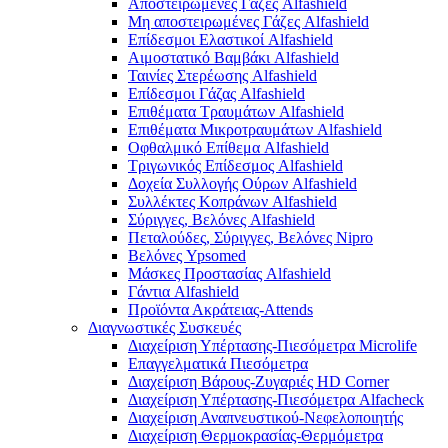
Αποστειρωμένες Γάζες Alfashield
Μη αποστειρωμένες Γάζες Alfashield
Επίδεσμοι Ελαστικοί Alfashield
Αιμοστατικό Βαμβάκι Alfashield
Ταινίες Στερέωσης Alfashield
Επίδεσμοι Γάζας Alfashield
Επιθέματα Τραυμάτων Alfashield
Επιθέματα Μικροτραυμάτων Alfashield
Οφθαλμικό Eπίθεμα Alfashield
Τριγωνικός Επίδεσμος Alfashield
Δοχεία Συλλογής Ούρων Alfashield
Συλλέκτες Κοπράνων Alfashield
Σύριγγες, Βελόνες Alfashield
Πεταλούδες, Σύριγγες, Βελόνες Nipro
Βελόνες Ypsomed
Μάσκες Προστασίας Alfashield
Γάντια Alfashield
Προϊόντα Ακράτειας-Attends
Διαγνωστικές Συσκευές
Διαχείριση Υπέρτασης-Πιεσόμετρα Microlife
Επαγγελματικά Πιεσόμετρα
Διαχείριση Βάρους-Ζυγαριές HD Corner
Διαχείριση Υπέρτασης-Πιεσόμετρα Alfacheck
Διαχείριση Αναπνευστικού-Νεφελοποιητής
Διαχείριση Θερμοκρασίας-Θερμόμετρα