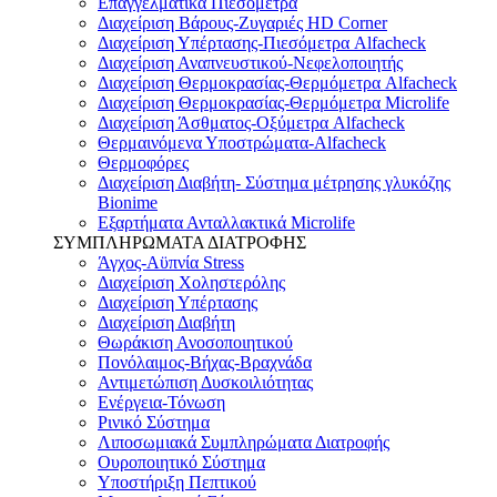
Επαγγελματικά Πιεσόμετρα
Διαχείριση Βάρους-Ζυγαριές HD Corner
Διαχείριση Υπέρτασης-Πιεσόμετρα Alfacheck
Διαχείριση Αναπνευστικού-Νεφελοποιητής
Διαχείριση Θερμοκρασίας-Θερμόμετρα Alfacheck
Διαχείριση Θερμοκρασίας-Θερμόμετρα Microlife
Διαχείριση Άσθματος-Οξύμετρα Alfacheck
Θερμαινόμενα Υποστρώματα-Alfacheck
Θερμοφόρες
Διαχείριση Διαβήτη- Σύστημα μέτρησης γλυκόζης
Bionime
Εξαρτήματα Ανταλλακτικά Microlife
ΣΥΜΠΛΗΡΩΜΑΤΑ ΔΙΑΤΡΟΦΗΣ
Άγχος-Αϋπνία Stress
Διαχείριση Χοληστερόλης
Διαχείριση Υπέρτασης
Διαχείριση Διαβήτη
Θωράκιση Ανοσοποιητικού
Πονόλαιμος-Βήχας-Βραχνάδα
Αντιμετώπιση Δυσκοιλιότητας
Eνέργεια-Τόνωση
Ρινικό Σύστημα
Λιποσωμιακά Συμπληρώματα Διατροφής
Ουροποιητικό Σύστημα
Υποστήριξη Πεπτικού