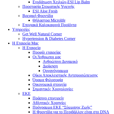
Ενυδάτωση Χειλιών-ESI Lip Balm
Προστασία Στοματικής Υγιεινής
ESI Αloe Fresh
Βρεφική Φροντίδα
Θήλαστρα Microlife
Εποχιακά Καλοκαιρινά Προϊόντα
Υπηρεσίες
Get Well Natural Corner
Hypertension & Diabetes Corner
Η Εταιρεία Μας
Η Εταιρεία
Προφίλ εταιρείας
Οι Άνθρωποι μας
Ανθρώπινο Δυναμικό
Διοίκηση
Οργανόγραμμα
Οίκοι Αποκλειστικής Αντιπροσώπευσης
Όραμα Φιλοσοφία
Οικονομικά στοιχεία
Σημαντικές Χρονολογίες
ΕΚΕ
Πράσινο επιχειρείν
Αθλητικές Χορηγίες
Πρόγραμμα ΕΚΕ “Σύμμαχος Ζωής”
Η Φροντίδα για το Περιβάλλον είναι στο DNA