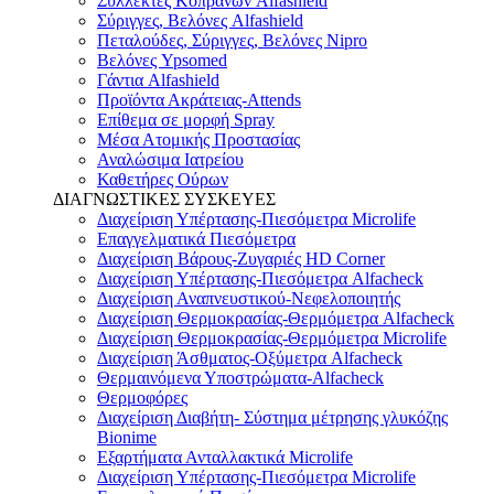
Συλλέκτες Κοπράνων Alfashield
Σύριγγες, Βελόνες Alfashield
Πεταλούδες, Σύριγγες, Βελόνες Nipro
Βελόνες Ypsomed
Γάντια Alfashield
Προϊόντα Ακράτειας-Attends
Επίθεμα σε μορφή Spray
Μέσα Ατομικής Προστασίας
Αναλώσιμα Ιατρείου
Καθετήρες Ούρων
ΔΙΑΓΝΩΣΤΙΚΕΣ ΣΥΣΚΕΥΕΣ
Διαχείριση Υπέρτασης-Πιεσόμετρα Microlife
Επαγγελματικά Πιεσόμετρα
Διαχείριση Βάρους-Ζυγαριές HD Corner
Διαχείριση Υπέρτασης-Πιεσόμετρα Alfacheck
Διαχείριση Αναπνευστικού-Νεφελοποιητής
Διαχείριση Θερμοκρασίας-Θερμόμετρα Alfacheck
Διαχείριση Θερμοκρασίας-Θερμόμετρα Microlife
Διαχείριση Άσθματος-Οξύμετρα Alfacheck
Θερμαινόμενα Υποστρώματα-Alfacheck
Θερμοφόρες
Διαχείριση Διαβήτη- Σύστημα μέτρησης γλυκόζης
Bionime
Εξαρτήματα Ανταλλακτικά Microlife
Διαχείριση Υπέρτασης-Πιεσόμετρα Microlife