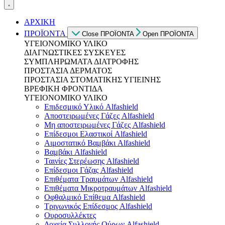
ΑΡΧΙΚΗ
ΠΡΟΪΟΝΤΑ
Close ΠΡΟΪΟΝΤΑ
Open ΠΡΟΪΟΝΤΑ
ΥΓΕΙΟΝΟΜΙΚΟ ΥΛΙΚΟ
ΔΙΑΓΝΩΣΤΙΚΕΣ ΣΥΣΚΕΥΕΣ
ΣΥΜΠΛΗΡΩΜΑΤΑ ΔΙΑΤΡΟΦΗΣ
ΠΡΟΣΤΑΣΙΑ ΔΕΡΜΑΤΟΣ
ΠΡΟΣΤΑΣΙΑ ΣΤΟΜΑΤΙΚΗΣ ΥΓΙΕΙΝΗΣ
ΒΡΕΦΙΚΗ ΦΡΟΝΤΙΔΑ
ΥΓΕΙΟΝΟΜΙΚΟ ΥΛΙΚΟ
Επιδεσμικό Υλικό Alfashield
Αποστειρωμένες Γάζες Alfashield
Μη αποστειρωμένες Γάζες Alfashield
Επίδεσμοι Ελαστικοί Alfashield
Αιμοστατικό Βαμβάκι Alfashield
Βαμβάκι Alfashield
Ταινίες Στερέωσης Alfashield
Επίδεσμοι Γάζας Alfashield
Επιθέματα Τραυμάτων Alfashield
Επιθέματα Μικροτραυμάτων Alfashield
Οφθαλμικό Eπίθεμα Alfashield
Τριγωνικός Επίδεσμος Alfashield
Ουροσυλλέκτες
Δοχεία Συλλογής Ούρων Alfashield