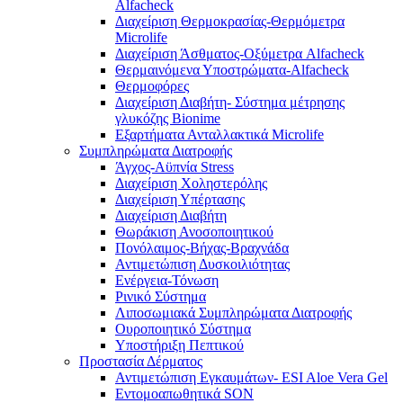
Alfacheck
Διαχείριση Θερμοκρασίας-Θερμόμετρα
Microlife
Διαχείριση Άσθματος-Οξύμετρα Alfacheck
Θερμαινόμενα Υποστρώματα-Alfacheck
Θερμοφόρες
Διαχείριση Διαβήτη- Σύστημα μέτρησης
γλυκόζης Bionime
Εξαρτήματα Ανταλλακτικά Microlife
Συμπληρώματα Διατροφής
Άγχος-Αϋπνία Stress
Διαχείριση Χοληστερόλης
Διαχείριση Υπέρτασης
Διαχείριση Διαβήτη
Θωράκιση Ανοσοποιητικού
Πονόλαιμος-Βήχας-Βραχνάδα
Αντιμετώπιση Δυσκοιλιότητας
Eνέργεια-Τόνωση
Ρινικό Σύστημα
Λιποσωμιακά Συμπληρώματα Διατροφής
Ουροποιητικό Σύστημα
Υποστήριξη Πεπτικού
Προστασία Δέρματος
Αντιμετώπιση Εγκαυμάτων- ESI Aloe Vera Gel
Εντομοαπωθητικά SON