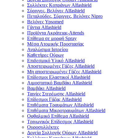
Συλλέκτες Κοπράνων Alfashield
Σύριγγες, Βελόνες Alfashield
Πεταλούδες, Σύριγγες, Βελόνες Nipro
Βελόνες Ypsomed
Γάντια Alfashield
Προϊόντα Ακράτειας-Attends
Επίθεμα σε μορφή Spray
Μέσα Ατομικής Προστασίας
Αναλώσιμα Ιατρείου
Καθετήρες Ούρων
Επιδεσμικό Υλικό Alfashield
Αποστειρωμένες Γάζες Alfashield
Μη αποστειρωμένες Γάζες Alfashield
Επίδεσμοι Ελαστικοί Alfashield
Αιμοστατικό Βαμβάκι Alfashield
Βαμβάκι Alfashield
Ταινίες Στερέωσης Alfashield
Επίδεσμοι Γάζας Alfashield
Επιθέματα Τραυμάτων Alfashield
Επιθέματα Μικροτραυμάτων Alfashield
Οφθαλμικό Eπίθεμα Alfashield
Τριγωνικός Επίδεσμος Alfashield
Ουροσυλλέκτες
Δοχεία Συλλογής Ούρων Alfashield