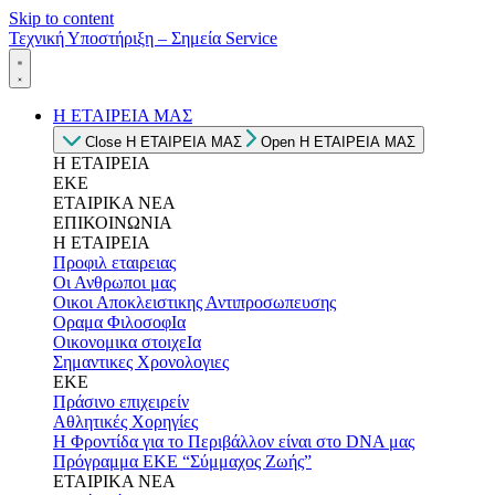
Skip to content
Τεχνική Υποστήριξη – Σημεία Service
Η ΕΤΑΙΡΕΙΑ ΜΑΣ
Close Η ΕΤΑΙΡΕΙΑ ΜΑΣ
Open Η ΕΤΑΙΡΕΙΑ ΜΑΣ
Η ΕΤΑΙΡΕΙΑ
ΕΚΕ
ΕΤΑΙΡΙΚΑ ΝΕΑ
ΕΠΙΚΟΙΝΩΝΙΑ
Η ΕΤΑΙΡΕΙΑ
Προφιλ εταιρειας
Οι Ανθρωποι μας
Οικοι Αποκλειστικης Αντιπροσωπευσης
Οραμα ΦιλοσοφΙα
Οικονομικα στοιχεΙα
Σημαντικες Χρονολογιες
ΕΚΕ
Πράσινο επιχειρείν
Αθλητικές Χορηγίες
Η Φροντίδα για το Περιβάλλον είναι στο DNA μας
Πρόγραμμα ΕΚΕ “Σύμμαχος Ζωής”
ΕΤΑΙΡΙΚΑ ΝΕΑ