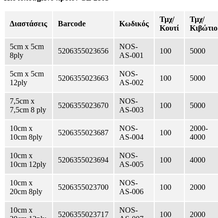
Τμχ/
Τμχ/
Διαστάσεις
Barcode
Κωδικός
Κουτί
Κιβώτιο
5cm x 5cm
NOS-
5206355023656
100
5000
8ply
AS-001
5cm x 5cm
NOS-
5206355023663
100
5000
12ply
AS-002
7,5cm x
NOS-
5206355023670
100
5000
7,5cm 8 ply
AS-003
10cm x
NOS-
2000-
5206355023687
100
10cm 8ply
AS-004
4000
10cm x
NOS-
5206355023694
100
4000
10cm 12ply
AS-005
10cm x
NOS-
5206355023700
100
2000
20cm 8ply
AS-006
10cm x
NOS-
5206355023717
100
2000