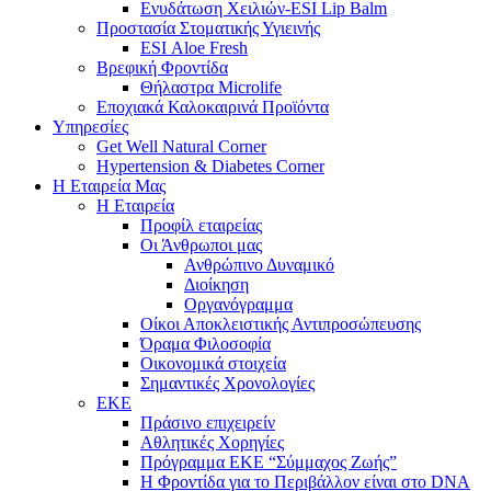
Ενυδάτωση Χειλιών-ESI Lip Balm
Προστασία Στοματικής Υγιεινής
ESI Αloe Fresh
Βρεφική Φροντίδα
Θήλαστρα Microlife
Εποχιακά Καλοκαιρινά Προϊόντα
Υπηρεσίες
Get Well Natural Corner
Hypertension & Diabetes Corner
Η Εταιρεία Μας
Η Εταιρεία
Προφίλ εταιρείας
Οι Άνθρωποι μας
Ανθρώπινο Δυναμικό
Διοίκηση
Οργανόγραμμα
Οίκοι Αποκλειστικής Αντιπροσώπευσης
Όραμα Φιλοσοφία
Οικονομικά στοιχεία
Σημαντικές Χρονολογίες
ΕΚΕ
Πράσινο επιχειρείν
Αθλητικές Χορηγίες
Πρόγραμμα ΕΚΕ “Σύμμαχος Ζωής”
Η Φροντίδα για το Περιβάλλον είναι στο DNA