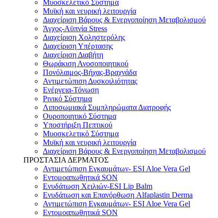
Μυοσκελετικό Σύστημα
Μυϊκή και νευρική λειτουργία
Διαχείριση Βάρους & Ενεργοποίηση Μεταβολισμού
Άγχος-Αϋπνία Stress
Διαχείριση Χοληστερόλης
Διαχείριση Υπέρτασης
Διαχείριση Διαβήτη
Θωράκιση Ανοσοποιητικού
Πονόλαιμος-Βήχας-Βραχνάδα
Αντιμετώπιση Δυσκοιλιότητας
Eνέργεια-Τόνωση
Ρινικό Σύστημα
Λιποσωμιακά Συμπληρώματα Διατροφής
Ουροποιητικό Σύστημα
Υποστήριξη Πεπτικού
Μυοσκελετικό Σύστημα
Μυϊκή και νευρική λειτουργία
Διαχείριση Βάρους & Ενεργοποίηση Μεταβολισμού
ΠΡΟΣΤΑΣΙΑ ΔΕΡΜΑΤΟΣ
Αντιμετώπιση Εγκαυμάτων- ESI Aloe Vera Gel
Εντομοαπωθητικά SON
Ενυδάτωση Χειλιών-ESI Lip Balm
Ενυδάτωση και Επανόρθωση Alfaplastin Derma
Αντιμετώπιση Εγκαυμάτων- ESI Aloe Vera Gel
Εντομοαπωθητικά SON