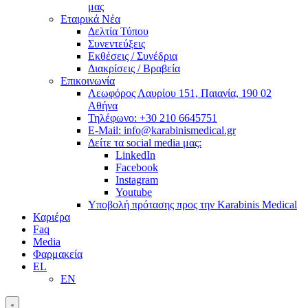
μας
Εταιρικά Νέα
Δελτία Τύπου
Συνεντεύξεις
Εκθέσεις / Συνέδρια
Διακρίσεις / Βραβεία
Επικοινωνία
Λεωφόρος Λαυρίου 151, Παιανία, 190 02
Αθήνα
Τηλέφωνο: +30 210 6645751
E-Mail: info@karabinismedical.gr
Δείτε τα social media μας:
LinkedIn
Facebook
Instagram
Youtube
Υποβολή πρότασης προς την Karabinis Medical
Καριέρα
Faq
Media
Φαρμακεία
EL
EN