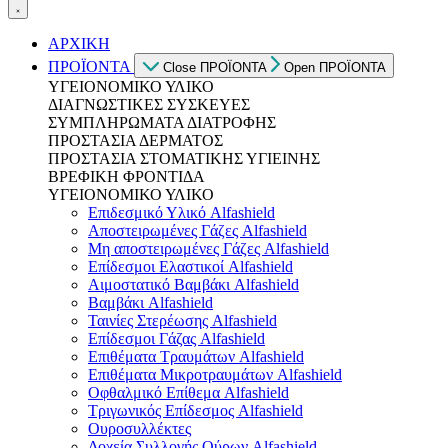
ΑΡΧΙΚΗ
ΠΡΟΪΟΝΤΑ
Close ΠΡΟΪΟΝΤΑ
Open ΠΡΟΪΟΝΤΑ
ΥΓΕΙΟΝΟΜΙΚΟ ΥΛΙΚΟ
ΔΙΑΓΝΩΣΤΙΚΕΣ ΣΥΣΚΕΥΕΣ
ΣΥΜΠΛΗΡΩΜΑΤΑ ΔΙΑΤΡΟΦΗΣ
ΠΡΟΣΤΑΣΙΑ ΔΕΡΜΑΤΟΣ
ΠΡΟΣΤΑΣΙΑ ΣΤΟΜΑΤΙΚΗΣ ΥΓΙΕΙΝΗΣ
ΒΡΕΦΙΚΗ ΦΡΟΝΤΙΔΑ
ΥΓΕΙΟΝΟΜΙΚΟ ΥΛΙΚΟ
Επιδεσμικό Υλικό Alfashield
Αποστειρωμένες Γάζες Alfashield
Μη αποστειρωμένες Γάζες Alfashield
Επίδεσμοι Ελαστικοί Alfashield
Αιμοστατικό Βαμβάκι Alfashield
Βαμβάκι Alfashield
Ταινίες Στερέωσης Alfashield
Επίδεσμοι Γάζας Alfashield
Επιθέματα Τραυμάτων Alfashield
Επιθέματα Μικροτραυμάτων Alfashield
Οφθαλμικό Eπίθεμα Alfashield
Τριγωνικός Επίδεσμος Alfashield
Ουροσυλλέκτες
Δοχεία Συλλογής Ούρων Alfashield