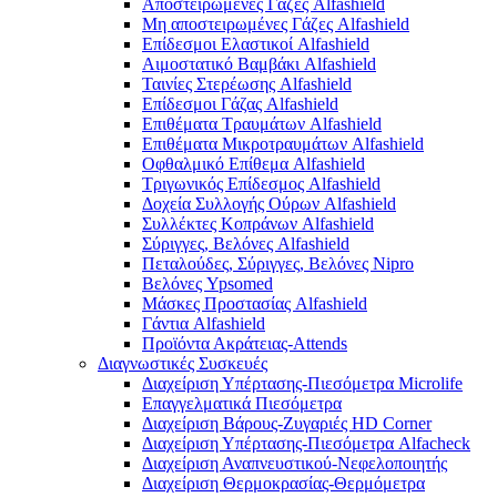
Αποστειρωμένες Γάζες Alfashield
Μη αποστειρωμένες Γάζες Alfashield
Επίδεσμοι Ελαστικοί Alfashield
Αιμοστατικό Βαμβάκι Alfashield
Ταινίες Στερέωσης Alfashield
Επίδεσμοι Γάζας Alfashield
Επιθέματα Τραυμάτων Alfashield
Επιθέματα Μικροτραυμάτων Alfashield
Οφθαλμικό Eπίθεμα Alfashield
Τριγωνικός Επίδεσμος Alfashield
Δοχεία Συλλογής Ούρων Alfashield
Συλλέκτες Κοπράνων Alfashield
Σύριγγες, Βελόνες Alfashield
Πεταλούδες, Σύριγγες, Βελόνες Nipro
Βελόνες Ypsomed
Μάσκες Προστασίας Alfashield
Γάντια Alfashield
Προϊόντα Ακράτειας-Attends
Διαγνωστικές Συσκευές
Διαχείριση Υπέρτασης-Πιεσόμετρα Microlife
Επαγγελματικά Πιεσόμετρα
Διαχείριση Βάρους-Ζυγαριές HD Corner
Διαχείριση Υπέρτασης-Πιεσόμετρα Alfacheck
Διαχείριση Αναπνευστικού-Νεφελοποιητής
Διαχείριση Θερμοκρασίας-Θερμόμετρα