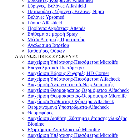
Συλλέκτες Κοπράνων Alfashield
Σύριγγες, Βελόνες Alfashield
Πεταλούδες, Σύριγγες, Βελόνες Nipro
Βελόνες Ypsomed
Γάντια Alfashield
Προϊόντα Ακράτειας-Attends
Επίθεμα σε μορφή Spray
Μέσα Ατομικής Προστασίας
Αναλώσιμα Ιατρείου
Καθετήρες Ούρων
ΔΙΑΓΝΩΣΤΙΚΕΣ ΣΥΣΚΕΥΕΣ
Διαχείριση Υπέρτασης-Πιεσόμετρα Microlife
Επαγγελματικά Πιεσόμετρα
Διαχείριση Βάρους-Ζυγαριές HD Corner
Διαχείριση Υπέρτασης-Πιεσόμετρα Alfacheck
Διαχείριση Αναπνευστικού-Νεφελοποιητής
Διαχείριση Θερμοκρασίας-Θερμόμετρα Alfacheck
Διαχείριση Θερμοκρασίας-Θερμόμετρα Microlife
Διαχείριση Άσθματος-Οξύμετρα Alfacheck
Θερμαινόμενα Υποστρώματα-Alfacheck
Θερμοφόρες
Διαχείριση Διαβήτη- Σύστημα μέτρησης γλυκόζης
Bionime
Εξαρτήματα Ανταλλακτικά Microlife
Διαχείριση Υπέρτασης-Πιεσόμετρα Microlife