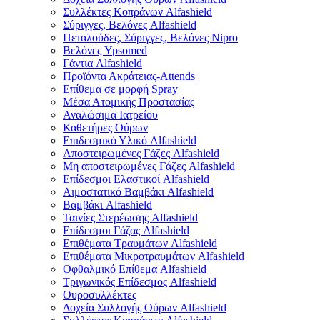
Συλλέκτες Κοπράνων Alfashield
Σύριγγες, Βελόνες Alfashield
Πεταλούδες, Σύριγγες, Βελόνες Nipro
Βελόνες Ypsomed
Γάντια Alfashield
Προϊόντα Ακράτειας-Attends
Επίθεμα σε μορφή Spray
Μέσα Ατομικής Προστασίας
Αναλώσιμα Ιατρείου
Καθετήρες Ούρων
Επιδεσμικό Υλικό Alfashield
Αποστειρωμένες Γάζες Alfashield
Μη αποστειρωμένες Γάζες Alfashield
Επίδεσμοι Ελαστικοί Alfashield
Αιμοστατικό Βαμβάκι Alfashield
Βαμβάκι Alfashield
Ταινίες Στερέωσης Alfashield
Επίδεσμοι Γάζας Alfashield
Επιθέματα Τραυμάτων Alfashield
Επιθέματα Μικροτραυμάτων Alfashield
Οφθαλμικό Eπίθεμα Alfashield
Τριγωνικός Επίδεσμος Alfashield
Ουροσυλλέκτες
Δοχεία Συλλογής Ούρων Alfashield