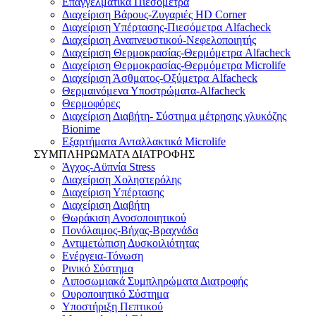
Επαγγελματικά Πιεσόμετρα
Διαχείριση Βάρους-Ζυγαριές HD Corner
Διαχείριση Υπέρτασης-Πιεσόμετρα Alfacheck
Διαχείριση Αναπνευστικού-Νεφελοποιητής
Διαχείριση Θερμοκρασίας-Θερμόμετρα Alfacheck
Διαχείριση Θερμοκρασίας-Θερμόμετρα Microlife
Διαχείριση Άσθματος-Οξύμετρα Alfacheck
Θερμαινόμενα Υποστρώματα-Alfacheck
Θερμοφόρες
Διαχείριση Διαβήτη- Σύστημα μέτρησης γλυκόζης
Bionime
Εξαρτήματα Ανταλλακτικά Microlife
ΣΥΜΠΛΗΡΩΜΑΤΑ ΔΙΑΤΡΟΦΗΣ
Άγχος-Αϋπνία Stress
Διαχείριση Χοληστερόλης
Διαχείριση Υπέρτασης
Διαχείριση Διαβήτη
Θωράκιση Ανοσοποιητικού
Πονόλαιμος-Βήχας-Βραχνάδα
Αντιμετώπιση Δυσκοιλιότητας
Eνέργεια-Τόνωση
Ρινικό Σύστημα
Λιποσωμιακά Συμπληρώματα Διατροφής
Ουροποιητικό Σύστημα
Υποστήριξη Πεπτικού