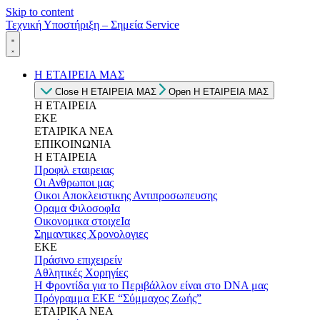
Skip to content
Τεχνική Υποστήριξη – Σημεία Service
Η ΕΤΑΙΡΕΙΑ ΜΑΣ
Close Η ΕΤΑΙΡΕΙΑ ΜΑΣ
Open Η ΕΤΑΙΡΕΙΑ ΜΑΣ
Η ΕΤΑΙΡΕΙΑ
ΕΚΕ
ΕΤΑΙΡΙΚΑ ΝΕΑ
ΕΠΙΚΟΙΝΩΝΙΑ
Η ΕΤΑΙΡΕΙΑ
Προφιλ εταιρειας
Οι Ανθρωποι μας
Οικοι Αποκλειστικης Αντιπροσωπευσης
Οραμα ΦιλοσοφΙα
Οικονομικα στοιχεΙα
Σημαντικες Χρονολογιες
ΕΚΕ
Πράσινο επιχειρείν
Αθλητικές Χορηγίες
Η Φροντίδα για το Περιβάλλον είναι στο DNA μας
Πρόγραμμα ΕΚΕ “Σύμμαχος Ζωής”
ΕΤΑΙΡΙΚΑ ΝΕΑ