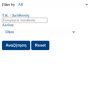
Filter by
Τ.Κ. / Διεύθυνση:
Ακτίνα: