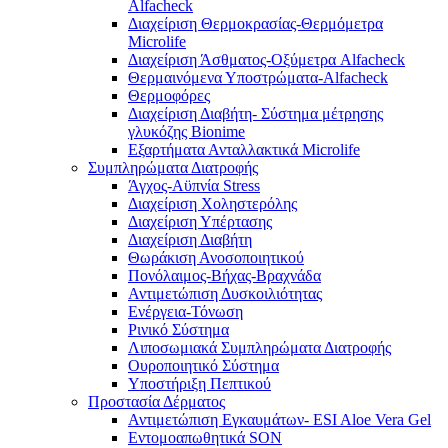
Alfacheck
Διαχείριση Θερμοκρασίας-Θερμόμετρα
Microlife
Διαχείριση Άσθματος-Οξύμετρα Alfacheck
Θερμαινόμενα Υποστρώματα-Alfacheck
Θερμοφόρες
Διαχείριση Διαβήτη- Σύστημα μέτρησης
γλυκόζης Bionime
Εξαρτήματα Ανταλλακτικά Microlife
Συμπληρώματα Διατροφής
Άγχος-Αϋπνία Stress
Διαχείριση Χοληστερόλης
Διαχείριση Υπέρτασης
Διαχείριση Διαβήτη
Θωράκιση Ανοσοποιητικού
Πονόλαιμος-Βήχας-Βραχνάδα
Αντιμετώπιση Δυσκοιλιότητας
Eνέργεια-Τόνωση
Ρινικό Σύστημα
Λιποσωμιακά Συμπληρώματα Διατροφής
Ουροποιητικό Σύστημα
Υποστήριξη Πεπτικού
Προστασία Δέρματος
Αντιμετώπιση Εγκαυμάτων- ESI Aloe Vera Gel
Εντομοαπωθητικά SON