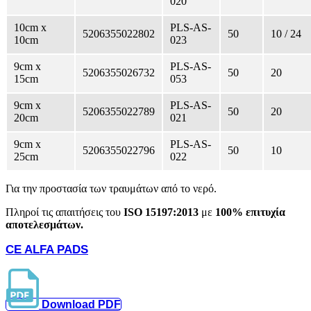
020
10cm x
PLS-AS-
5206355022802
50
10 / 24
10cm
023
9cm x
PLS-AS-
5206355026732
50
20
15cm
053
9cm x
PLS-AS-
5206355022789
50
20
20cm
021
9cm x
PLS-AS-
5206355022796
50
10
25cm
022
Για την προστασία των τραυμάτων από το νερό.
Πληροί τις απαιτήσεις του
ISO 15197:2013
με
100% επιτυχία
αποτελεσμάτων.
CE ALFA PADS
Download PDF