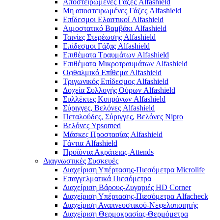
Αποστειρωμένες Γάζες Alfashield
Μη αποστειρωμένες Γάζες Alfashield
Επίδεσμοι Ελαστικοί Alfashield
Αιμοστατικό Βαμβάκι Alfashield
Ταινίες Στερέωσης Alfashield
Επίδεσμοι Γάζας Alfashield
Επιθέματα Τραυμάτων Alfashield
Επιθέματα Μικροτραυμάτων Alfashield
Οφθαλμικό Eπίθεμα Alfashield
Τριγωνικός Επίδεσμος Alfashield
Δοχεία Συλλογής Ούρων Alfashield
Συλλέκτες Κοπράνων Alfashield
Σύριγγες, Βελόνες Alfashield
Πεταλούδες, Σύριγγες, Βελόνες Nipro
Βελόνες Ypsomed
Μάσκες Προστασίας Alfashield
Γάντια Alfashield
Προϊόντα Ακράτειας-Attends
Διαγνωστικές Συσκευές
Διαχείριση Υπέρτασης-Πιεσόμετρα Microlife
Επαγγελματικά Πιεσόμετρα
Διαχείριση Βάρους-Ζυγαριές HD Corner
Διαχείριση Υπέρτασης-Πιεσόμετρα Alfacheck
Διαχείριση Αναπνευστικού-Νεφελοποιητής
Διαχείριση Θερμοκρασίας-Θερμόμετρα