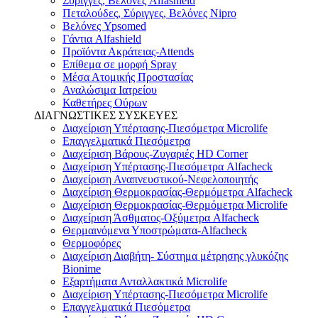
Σύριγγες, Βελόνες Alfashield
Πεταλούδες, Σύριγγες, Βελόνες Nipro
Βελόνες Ypsomed
Γάντια Alfashield
Προϊόντα Ακράτειας-Attends
Επίθεμα σε μορφή Spray
Μέσα Ατομικής Προστασίας
Αναλώσιμα Ιατρείου
Καθετήρες Ούρων
ΔΙΑΓΝΩΣΤΙΚΕΣ ΣΥΣΚΕΥΕΣ
Διαχείριση Υπέρτασης-Πιεσόμετρα Microlife
Επαγγελματικά Πιεσόμετρα
Διαχείριση Βάρους-Ζυγαριές HD Corner
Διαχείριση Υπέρτασης-Πιεσόμετρα Alfacheck
Διαχείριση Αναπνευστικού-Νεφελοποιητής
Διαχείριση Θερμοκρασίας-Θερμόμετρα Alfacheck
Διαχείριση Θερμοκρασίας-Θερμόμετρα Microlife
Διαχείριση Άσθματος-Οξύμετρα Alfacheck
Θερμαινόμενα Υποστρώματα-Alfacheck
Θερμοφόρες
Διαχείριση Διαβήτη- Σύστημα μέτρησης γλυκόζης
Bionime
Εξαρτήματα Ανταλλακτικά Microlife
Διαχείριση Υπέρτασης-Πιεσόμετρα Microlife
Επαγγελματικά Πιεσόμετρα