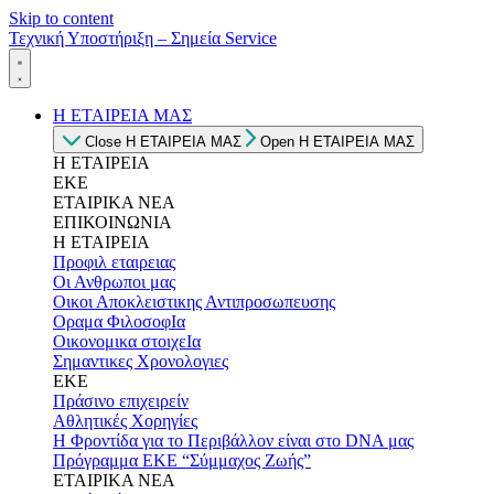
Skip to content
Τεχνική Υποστήριξη – Σημεία Service
Η ΕΤΑΙΡΕΙΑ ΜΑΣ
Close Η ΕΤΑΙΡΕΙΑ ΜΑΣ
Open Η ΕΤΑΙΡΕΙΑ ΜΑΣ
Η ΕΤΑΙΡΕΙΑ
ΕΚΕ
ΕΤΑΙΡΙΚΑ ΝΕΑ
ΕΠΙΚΟΙΝΩΝΙΑ
Η ΕΤΑΙΡΕΙΑ
Προφιλ εταιρειας
Οι Ανθρωποι μας
Οικοι Αποκλειστικης Αντιπροσωπευσης
Οραμα ΦιλοσοφΙα
Οικονομικα στοιχεΙα
Σημαντικες Χρονολογιες
ΕΚΕ
Πράσινο επιχειρείν
Αθλητικές Χορηγίες
Η Φροντίδα για το Περιβάλλον είναι στο DNA μας
Πρόγραμμα ΕΚΕ “Σύμμαχος Ζωής”
ΕΤΑΙΡΙΚΑ ΝΕΑ