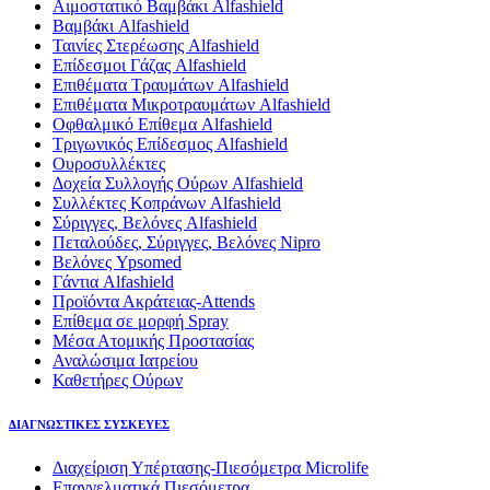
Αιμοστατικό Βαμβάκι Alfashield
Βαμβάκι Alfashield
Ταινίες Στερέωσης Alfashield
Επίδεσμοι Γάζας Alfashield
Επιθέματα Τραυμάτων Alfashield
Επιθέματα Μικροτραυμάτων Alfashield
Οφθαλμικό Eπίθεμα Alfashield
Τριγωνικός Επίδεσμος Alfashield
Ουροσυλλέκτες
Δοχεία Συλλογής Ούρων Alfashield
Συλλέκτες Κοπράνων Alfashield
Σύριγγες, Βελόνες Alfashield
Πεταλούδες, Σύριγγες, Βελόνες Nipro
Βελόνες Ypsomed
Γάντια Alfashield
Προϊόντα Ακράτειας-Attends
Επίθεμα σε μορφή Spray
Μέσα Ατομικής Προστασίας
Αναλώσιμα Ιατρείου
Καθετήρες Ούρων
ΔΙΑΓΝΩΣΤΙΚΕΣ ΣΥΣΚΕΥΕΣ
Διαχείριση Υπέρτασης-Πιεσόμετρα Microlife
Επαγγελματικά Πιεσόμετρα