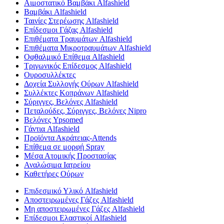
Αιμοστατικό Βαμβάκι Alfashield
Βαμβάκι Alfashield
Ταινίες Στερέωσης Alfashield
Επίδεσμοι Γάζας Alfashield
Επιθέματα Τραυμάτων Alfashield
Επιθέματα Μικροτραυμάτων Alfashield
Οφθαλμικό Eπίθεμα Alfashield
Τριγωνικός Επίδεσμος Alfashield
Ουροσυλλέκτες
Δοχεία Συλλογής Ούρων Alfashield
Συλλέκτες Κοπράνων Alfashield
Σύριγγες, Βελόνες Alfashield
Πεταλούδες, Σύριγγες, Βελόνες Nipro
Βελόνες Ypsomed
Γάντια Alfashield
Προϊόντα Ακράτειας-Attends
Επίθεμα σε μορφή Spray
Μέσα Ατομικής Προστασίας
Αναλώσιμα Ιατρείου
Καθετήρες Ούρων
Επιδεσμικό Υλικό Alfashield
Αποστειρωμένες Γάζες Alfashield
Μη αποστειρωμένες Γάζες Alfashield
Επίδεσμοι Ελαστικοί Alfashield