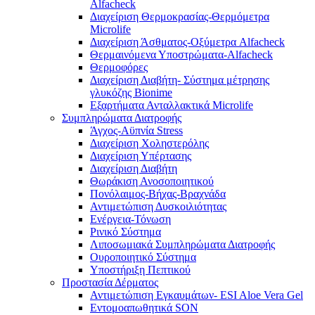
Alfacheck
Διαχείριση Θερμοκρασίας-Θερμόμετρα
Microlife
Διαχείριση Άσθματος-Οξύμετρα Alfacheck
Θερμαινόμενα Υποστρώματα-Alfacheck
Θερμοφόρες
Διαχείριση Διαβήτη- Σύστημα μέτρησης
γλυκόζης Bionime
Εξαρτήματα Ανταλλακτικά Microlife
Συμπληρώματα Διατροφής
Άγχος-Αϋπνία Stress
Διαχείριση Χοληστερόλης
Διαχείριση Υπέρτασης
Διαχείριση Διαβήτη
Θωράκιση Ανοσοποιητικού
Πονόλαιμος-Βήχας-Βραχνάδα
Αντιμετώπιση Δυσκοιλιότητας
Eνέργεια-Τόνωση
Ρινικό Σύστημα
Λιποσωμιακά Συμπληρώματα Διατροφής
Ουροποιητικό Σύστημα
Υποστήριξη Πεπτικού
Προστασία Δέρματος
Αντιμετώπιση Εγκαυμάτων- ESI Aloe Vera Gel
Εντομοαπωθητικά SON