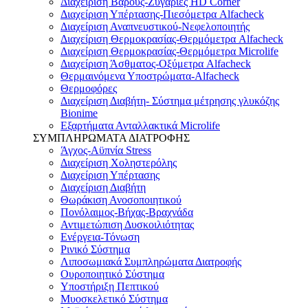
Διαχείριση Βάρους-Ζυγαριές HD Corner
Διαχείριση Υπέρτασης-Πιεσόμετρα Alfacheck
Διαχείριση Αναπνευστικού-Νεφελοποιητής
Διαχείριση Θερμοκρασίας-Θερμόμετρα Alfacheck
Διαχείριση Θερμοκρασίας-Θερμόμετρα Microlife
Διαχείριση Άσθματος-Οξύμετρα Alfacheck
Θερμαινόμενα Υποστρώματα-Alfacheck
Θερμοφόρες
Διαχείριση Διαβήτη- Σύστημα μέτρησης γλυκόζης
Bionime
Εξαρτήματα Ανταλλακτικά Microlife
ΣΥΜΠΛΗΡΩΜΑΤΑ ΔΙΑΤΡΟΦΗΣ
Άγχος-Αϋπνία Stress
Διαχείριση Χοληστερόλης
Διαχείριση Υπέρτασης
Διαχείριση Διαβήτη
Θωράκιση Ανοσοποιητικού
Πονόλαιμος-Βήχας-Βραχνάδα
Αντιμετώπιση Δυσκοιλιότητας
Eνέργεια-Τόνωση
Ρινικό Σύστημα
Λιποσωμιακά Συμπληρώματα Διατροφής
Ουροποιητικό Σύστημα
Υποστήριξη Πεπτικού
Μυοσκελετικό Σύστημα