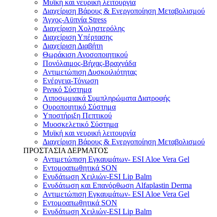
Μυϊκή και νευρική λειτουργία
Διαχείριση Βάρους & Ενεργοποίηση Μεταβολισμού
Άγχος-Αϋπνία Stress
Διαχείριση Χοληστερόλης
Διαχείριση Υπέρτασης
Διαχείριση Διαβήτη
Θωράκιση Ανοσοποιητικού
Πονόλαιμος-Βήχας-Βραχνάδα
Αντιμετώπιση Δυσκοιλιότητας
Eνέργεια-Τόνωση
Ρινικό Σύστημα
Λιποσωμιακά Συμπληρώματα Διατροφής
Ουροποιητικό Σύστημα
Υποστήριξη Πεπτικού
Μυοσκελετικό Σύστημα
Μυϊκή και νευρική λειτουργία
Διαχείριση Βάρους & Ενεργοποίηση Μεταβολισμού
ΠΡΟΣΤΑΣΙΑ ΔΕΡΜΑΤΟΣ
Αντιμετώπιση Εγκαυμάτων- ESI Aloe Vera Gel
Εντομοαπωθητικά SON
Ενυδάτωση Χειλιών-ESI Lip Balm
Ενυδάτωση και Επανόρθωση Alfaplastin Derma
Αντιμετώπιση Εγκαυμάτων- ESI Aloe Vera Gel
Εντομοαπωθητικά SON
Ενυδάτωση Χειλιών-ESI Lip Balm