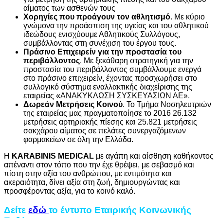
αίματος των ασθενών τους
Χορηγίες που προάγουν τον αθλητισμό
. Με κύριο
γνώμονα την προάσπιση της υγείας και του αθλητικού
ιδεώδους ενισχύουμε Αθλητικούς Συλλόγους,
συμβάλλοντας στη συνέχιση του έργου τους.
Πράσινο Επιχειρείν για την προστασία του
περιβάλλοντος
. Με ξεκάθαρη στρατηγική για την
προστασία του περιβάλλοντος συμβάλλουμε ενεργά
στο πράσινο επιχειρείν, έχοντας προσχωρήσει στο
συλλογικό σύστημα εναλλακτικής διαχείρισης της
εταιρείας «ΑΝΑΚΥΚΛΩΣΗ ΣΥΣΚΕΥΑΣΙΩΝ ΑΕ».
Δωρεάν Μετρήσεις Κοινού
. Το Τμήμα Νοσηλευτριών
της εταιρείας μας πραγματοποίησε το 2016 26.132
μετρήσεις αρτηριακής πίεσης και 25.821 μετρήσεις
σακχάρου αίματος σε πελάτες συνεργαζόμενων
φαρμακείων σε όλη την Ελλάδα.
Η
KARABINIS MEDICAL
με αγάπη και αίσθηση καθήκοντος
απέναντι στον τόπο που την έχε θρέψει, με σεβασμό και
πίστη στην αξία του ανθρώπου, με εντιμότητα και
ακεραιότητα, δίνει αξία στη ζωή, δημιουργώντας και
προσφέροντας αξία, για το κοινό καλό.
Δείτε
εδώ
το έντυπο Εταιρικής Κοινωνικής