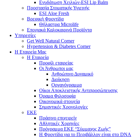
Ενυδάτωση Χειλιών-ESI Lip Balm
Προστασία Στοματικής Υγιεινής
ESI Αloe Fresh
Βρεφική Φροντίδα
Θήλαστρα Microlife
Εποχιακά Καλοκαιρινά Προϊόντα
Υπηρεσίες
Get Well Natural Corner
Hypertension & Diabetes Corner
Η Εταιρεία Μας
Η Εταιρεία
Προφίλ εταιρείας
Οι Άνθρωποι μας
Ανθρώπινο Δυναμικό
Διοίκηση
Οργανόγραμμα
Οίκοι Αποκλειστικής Αντιπροσώπευσης
Όραμα Φιλοσοφία
Οικονομικά στοιχεία
Σημαντικές Χρονολογίες
ΕΚΕ
Πράσινο επιχειρείν
Αθλητικές Χορηγίες
Πρόγραμμα ΕΚΕ “Σύμμαχος Ζωής”
Η Φροντίδα για το Περιβάλλον είναι στο DNA