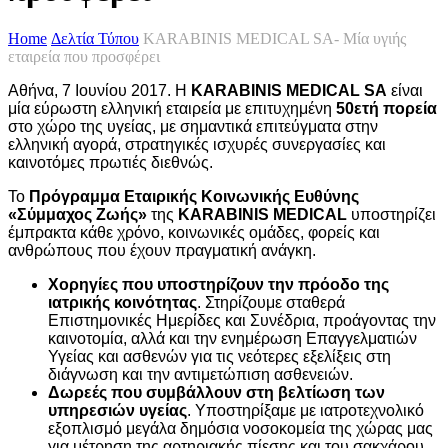
Home
Δελτία Τύπου
KARABINIS MEDICAL SA- Μία υγιής
εταιρεία που προσφέρει
Αθήνα, 7 Ιουνίου 2017. Η
KARABINIS
MEDICAL
SA
είναι
μία εύρωστη ελληνική εταιρεία με επιτυχημένη
50ετή πορεία
στο χώρο της υγείας, με σημαντικά επιτεύγματα στην
ελληνική αγορά, στρατηγικές ισχυρές συνεργασίες και
καινοτόμες πρωτιές διεθνώς.
Το
Πρόγραμμα Εταιρικής Κοινωνικής Ευθύνης
«Σύμμαχος Ζωής»
της
KARABINIS
MEDICAL
υποστηρίζει
έμπρακτα κάθε χρόνο, κοινωνικές ομάδες, φορείς και
ανθρώπους που έχουν πραγματική ανάγκη.
Χορηγίες που υποστηρίζουν την πρόοδο της
ιατρικής κοινότητας
. Στηρίζουμε σταθερά
Επιστημονικές Ημερίδες και Συνέδρια, προάγοντας την
καινοτομία, αλλά και την ενημέρωση Επαγγελματιών
Υγείας και ασθενών για τις νεότερες εξελίξεις στη
διάγνωση και την αντιμετώπιση ασθενειών.
Δωρεές που συμβάλλουν στη βελτίωση των
υπηρεσιών υγείας
. Υποστηρίξαμε με ιατροτεχνολικό
εξοπλισμό μεγάλα δημόσια νοσοκομεία της χώρας μας
για μέτρηση της αρτηριακής πίεσης και του σακχάρου