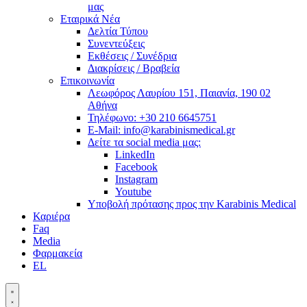
μας
Εταιρικά Νέα
Δελτία Τύπου
Συνεντεύξεις
Εκθέσεις / Συνέδρια
Διακρίσεις / Βραβεία
Επικοινωνία
Λεωφόρος Λαυρίου 151, Παιανία, 190 02
Αθήνα
Τηλέφωνο: +30 210 6645751
E-Mail: info@karabinismedical.gr
Δείτε τα social media μας:
LinkedIn
Facebook
Instagram
Youtube
Υποβολή πρότασης προς την Karabinis Medical
Καριέρα
Faq
Media
Φαρμακεία
EL