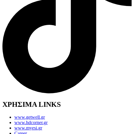
ΧΡΗΣΙΜΑ LINKS
www.getwell.gr
www.hdcorner.gr
www.myesi.gr
Career