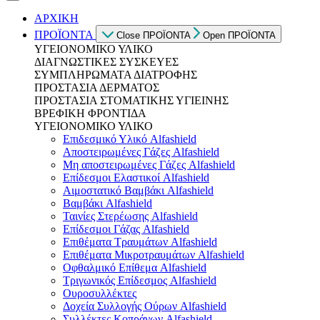
ΑΡΧΙΚΗ
ΠΡΟΪΟΝΤΑ
Close ΠΡΟΪΟΝΤΑ
Open ΠΡΟΪΟΝΤΑ
ΥΓΕΙΟΝΟΜΙΚΟ ΥΛΙΚΟ
ΔΙΑΓΝΩΣΤΙΚΕΣ ΣΥΣΚΕΥΕΣ
ΣΥΜΠΛΗΡΩΜΑΤΑ ΔΙΑΤΡΟΦΗΣ
ΠΡΟΣΤΑΣΙΑ ΔΕΡΜΑΤΟΣ
ΠΡΟΣΤΑΣΙΑ ΣΤΟΜΑΤΙΚΗΣ ΥΓΙΕΙΝΗΣ
ΒΡΕΦΙΚΗ ΦΡΟΝΤΙΔΑ
ΥΓΕΙΟΝΟΜΙΚΟ ΥΛΙΚΟ
Επιδεσμικό Υλικό Alfashield
Αποστειρωμένες Γάζες Alfashield
Μη αποστειρωμένες Γάζες Alfashield
Επίδεσμοι Ελαστικοί Alfashield
Αιμοστατικό Βαμβάκι Alfashield
Βαμβάκι Alfashield
Ταινίες Στερέωσης Alfashield
Επίδεσμοι Γάζας Alfashield
Επιθέματα Τραυμάτων Alfashield
Επιθέματα Μικροτραυμάτων Alfashield
Οφθαλμικό Eπίθεμα Alfashield
Τριγωνικός Επίδεσμος Alfashield
Ουροσυλλέκτες
Δοχεία Συλλογής Ούρων Alfashield
Συλλέκτες Κοπράνων Alfashield