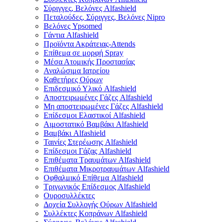
Σύριγγες, Βελόνες Alfashield
Πεταλούδες, Σύριγγες, Βελόνες Nipro
Βελόνες Ypsomed
Γάντια Alfashield
Προϊόντα Ακράτειας-Attends
Επίθεμα σε μορφή Spray
Μέσα Ατομικής Προστασίας
Αναλώσιμα Ιατρείου
Καθετήρες Ούρων
Επιδεσμικό Υλικό Alfashield
Αποστειρωμένες Γάζες Alfashield
Μη αποστειρωμένες Γάζες Alfashield
Επίδεσμοι Ελαστικοί Alfashield
Αιμοστατικό Βαμβάκι Alfashield
Βαμβάκι Alfashield
Ταινίες Στερέωσης Alfashield
Επίδεσμοι Γάζας Alfashield
Επιθέματα Τραυμάτων Alfashield
Επιθέματα Μικροτραυμάτων Alfashield
Οφθαλμικό Eπίθεμα Alfashield
Τριγωνικός Επίδεσμος Alfashield
Ουροσυλλέκτες
Δοχεία Συλλογής Ούρων Alfashield
Συλλέκτες Κοπράνων Alfashield