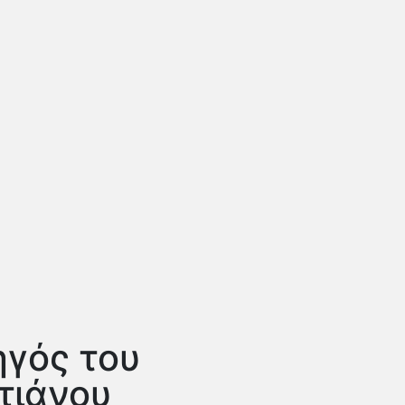
γός του
τιάνου