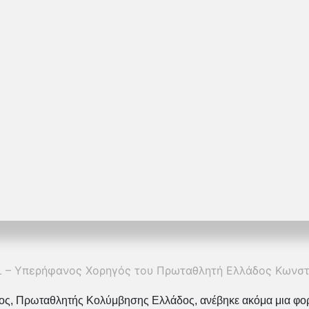
 – Υπερήφανος Χορηγός του Πρωταθλητή Ελλάδος Κωνστα
νος, Πρωταθλητής Κολύμβησης Ελλάδος, ανέβηκε ακόμα μια φο