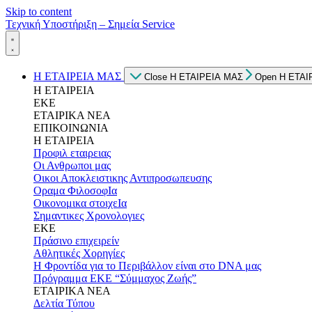
Skip to content
Τεχνική Υποστήριξη – Σημεία Service
Η ΕΤΑΙΡΕΙΑ ΜΑΣ
Close Η ΕΤΑΙΡΕΙΑ ΜΑΣ
Open Η ΕΤΑΙ
Η ΕΤΑΙΡΕΙΑ
ΕΚΕ
ΕΤΑΙΡΙΚΑ ΝΕΑ
ΕΠΙΚΟΙΝΩΝΙΑ
Η ΕΤΑΙΡΕΙΑ
Προφιλ εταιρειας
Οι Ανθρωποι μας
Οικοι Αποκλειστικης Αντιπροσωπευσης
Οραμα ΦιλοσοφΙα
Οικονομικα στοιχεΙα
Σημαντικες Χρονολογιες
ΕΚΕ
Πράσινο επιχειρείν
Αθλητικές Χορηγίες
Η Φροντίδα για το Περιβάλλον είναι στο DNA μας
Πρόγραμμα ΕΚΕ “Σύμμαχος Ζωής”
ΕΤΑΙΡΙΚΑ ΝΕΑ
Δελτία Τύπου