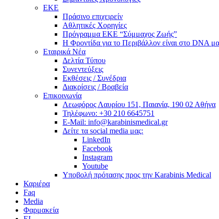
ΕΚΕ
Πράσινο επιχειρείν
Αθλητικές Χορηγίες
Πρόγραμμα ΕΚΕ “Σύμμαχος Ζωής”
Η Φροντίδα για το Περιβάλλον είναι στο DNA μα
Εταιρικά Νέα
Δελτία Τύπου
Συνεντεύξεις
Εκθέσεις / Συνέδρια
Διακρίσεις / Βραβεία
Επικοινωνία
Λεωφόρος Λαυρίου 151, Παιανία, 190 02 Αθήνα
Τηλέφωνο: +30 210 6645751
E-Mail: info@karabinismedical.gr
Δείτε τα social media μας:
LinkedIn
Facebook
Instagram
Youtube
Υποβολή πρότασης προς την Karabinis Medical
Καριέρα
Faq
Media
Φαρμακεία
EL