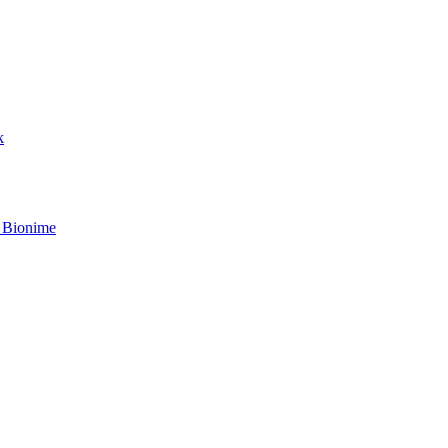
k
 Bionime