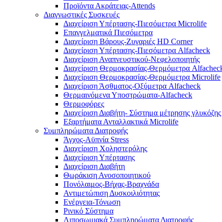
Προϊόντα Ακράτειας-Attends
Διαγνωστικές Συσκευές
Διαχείριση Υπέρτασης-Πιεσόμετρα Microlife
Επαγγελματικά Πιεσόμετρα
Διαχείριση Βάρους-Ζυγαριές HD Corner
Διαχείριση Υπέρτασης-Πιεσόμετρα Alfacheck
Διαχείριση Αναπνευστικού-Νεφελοποιητής
Διαχείριση Θερμοκρασίας-Θερμόμετρα Alfachec
Διαχείριση Θερμοκρασίας-Θερμόμετρα Microlife
Διαχείριση Άσθματος-Οξύμετρα Alfacheck
Θερμαινόμενα Υποστρώματα-Alfacheck
Θερμοφόρες
Διαχείριση Διαβήτη- Σύστημα μέτρησης γλυκόζης
Εξαρτήματα Ανταλλακτικά Microlife
Συμπληρώματα Διατροφής
Άγχος-Αϋπνία Stress
Διαχείριση Χοληστερόλης
Διαχείριση Υπέρτασης
Διαχείριση Διαβήτη
Θωράκιση Ανοσοποιητικού
Πονόλαιμος-Βήχας-Βραχνάδα
Αντιμετώπιση Δυσκοιλιότητας
Eνέργεια-Τόνωση
Ρινικό Σύστημα
Λιποσωμιακά Συμπληρώματα Διατροφής