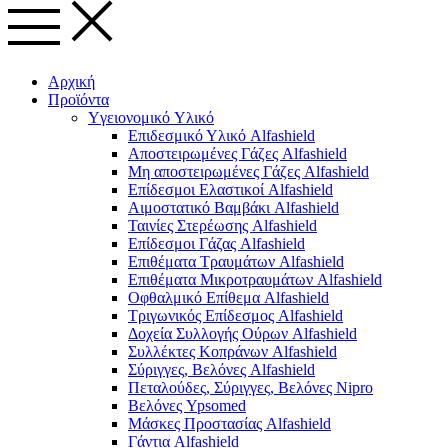
Αρχική
Προϊόντα
Yγειονομικό Yλικό
Επιδεσμικό Υλικό Alfashield
Αποστειρωμένες Γάζες Alfashield
Μη αποστειρωμένες Γάζες Alfashield
Επίδεσμοι Ελαστικοί Alfashield
Αιμοστατικό Βαμβάκι Alfashield
Ταινίες Στερέωσης Alfashield
Επίδεσμοι Γάζας Alfashield
Επιθέματα Τραυμάτων Alfashield
Επιθέματα Μικροτραυμάτων Alfashield
Οφθαλμικό Eπίθεμα Alfashield
Τριγωνικός Επίδεσμος Alfashield
Δοχεία Συλλογής Ούρων Alfashield
Συλλέκτες Κοπράνων Alfashield
Σύριγγες, Βελόνες Alfashield
Πεταλούδες, Σύριγγες, Βελόνες Nipro
Βελόνες Ypsomed
Μάσκες Προστασίας Alfashield
Γάντια Alfashield