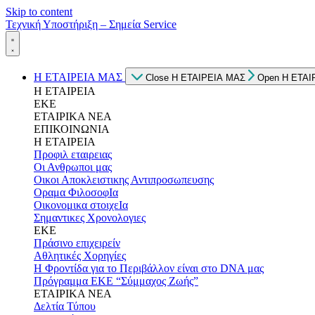
Skip to content
Τεχνική Υποστήριξη – Σημεία Service
Η ΕΤΑΙΡΕΙΑ ΜΑΣ
Close Η ΕΤΑΙΡΕΙΑ ΜΑΣ
Open Η ΕΤΑΙ
Η ΕΤΑΙΡΕΙΑ
ΕΚΕ
ΕΤΑΙΡΙΚΑ ΝΕΑ
ΕΠΙΚΟΙΝΩΝΙΑ
Η ΕΤΑΙΡΕΙΑ
Προφιλ εταιρειας
Οι Ανθρωποι μας
Οικοι Αποκλειστικης Αντιπροσωπευσης
Οραμα ΦιλοσοφΙα
Οικονομικα στοιχεΙα
Σημαντικες Χρονολογιες
ΕΚΕ
Πράσινο επιχειρείν
Αθλητικές Χορηγίες
Η Φροντίδα για το Περιβάλλον είναι στο DNA μας
Πρόγραμμα ΕΚΕ “Σύμμαχος Ζωής”
ΕΤΑΙΡΙΚΑ ΝΕΑ
Δελτία Τύπου