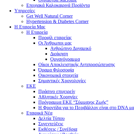
Εποχιακά Καλοκαιρινά Προϊόντα
Υπηρεσίες
Get Well Natural Corner
Hypertension & Diabetes Corner
Η Εταιρεία Μας
Η Εταιρεία
Προφίλ εταιρείας
Οι Άνθρωποι μας
Ανθρώπινο Δυναμικό
Διοίκηση
Οργανόγραμμα
Οίκοι Αποκλειστικής Αντιπροσώπευσης
Όραμα Φιλοσοφία
Οικονομικά στοιχεία
Σημαντικές Χρονολογίες
ΕΚΕ
Πράσινο επιχειρείν
Αθλητικές Χορηγίες
Πρόγραμμα ΕΚΕ “Σύμμαχος Ζωής”
Η Φροντίδα για το Περιβάλλον είναι στο DNA μα
Εταιρικά Νέα
Δελτία Τύπου
Συνεντεύξεις
Εκθέσεις / Συνέδρια