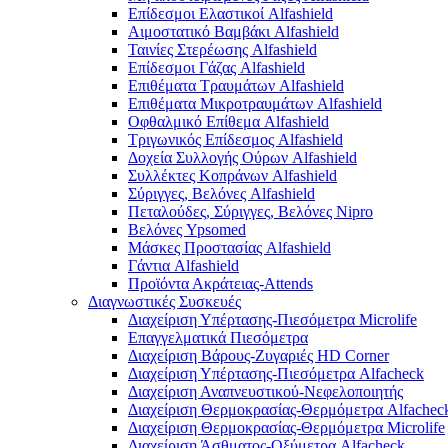
Επίδεσμοι Ελαστικοί Alfashield
Αιμοστατικό Βαμβάκι Alfashield
Ταινίες Στερέωσης Alfashield
Επίδεσμοι Γάζας Alfashield
Επιθέματα Τραυμάτων Alfashield
Επιθέματα Μικροτραυμάτων Alfashield
Οφθαλμικό Eπίθεμα Alfashield
Τριγωνικός Επίδεσμος Alfashield
Δοχεία Συλλογής Ούρων Alfashield
Συλλέκτες Κοπράνων Alfashield
Σύριγγες, Βελόνες Alfashield
Πεταλούδες, Σύριγγες, Βελόνες Nipro
Βελόνες Ypsomed
Μάσκες Προστασίας Alfashield
Γάντια Alfashield
Προϊόντα Ακράτειας-Attends
Διαγνωστικές Συσκευές
Διαχείριση Υπέρτασης-Πιεσόμετρα Microlife
Επαγγελματικά Πιεσόμετρα
Διαχείριση Βάρους-Ζυγαριές HD Corner
Διαχείριση Υπέρτασης-Πιεσόμετρα Alfacheck
Διαχείριση Αναπνευστικού-Νεφελοποιητής
Διαχείριση Θερμοκρασίας-Θερμόμετρα Alfachec
Διαχείριση Θερμοκρασίας-Θερμόμετρα Microlife
Διαχείριση Άσθματος-Οξύμετρα Alfacheck