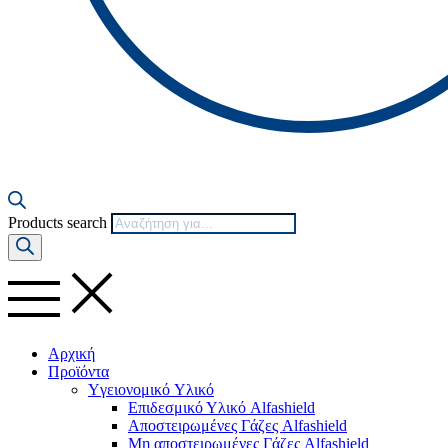
Products search
Αρχική
Προϊόντα
Yγειονομικό Yλικό
Επιδεσμικό Υλικό Alfashield
Αποστειρωμένες Γάζες Alfashield
Μη αποστειρωμένες Γάζες Alfashield