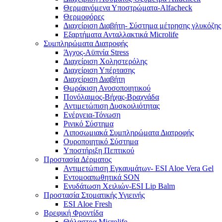
Θερμαινόμενα Υποστρώματα-Alfacheck
Θερμοφόρες
Διαχείριση Διαβήτη- Σύστημα μέτρησης γλυκόζης
Εξαρτήματα Ανταλλακτικά Microlife
Συμπληρώματα Διατροφής
Άγχος-Αϋπνία Stress
Διαχείριση Χοληστερόλης
Διαχείριση Υπέρτασης
Διαχείριση Διαβήτη
Θωράκιση Ανοσοποιητικού
Πονόλαιμος-Βήχας-Βραχνάδα
Αντιμετώπιση Δυσκοιλιότητας
Eνέργεια-Τόνωση
Ρινικό Σύστημα
Λιποσωμιακά Συμπληρώματα Διατροφής
Ουροποιητικό Σύστημα
Υποστήριξη Πεπτικού
Προστασία Δέρματος
Αντιμετώπιση Εγκαυμάτων- ESI Aloe Vera Gel
Εντομοαπωθητικά SON
Ενυδάτωση Χειλιών-ESI Lip Balm
Προστασία Στοματικής Υγιεινής
ESI Αloe Fresh
Βρεφική Φροντίδα
Θήλαστρα Microlife