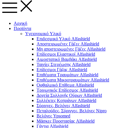
Αρχική
Προϊόντα
Yγειονομικό Yλικό
Επιδεσμικό Υλικό Alfashield
Αποστειρωμένες Γάζες Alfashield
Μη αποστειρωμένες Γάζες Alfashield
Επίδεσμοι Ελαστικοί Alfashield
Αιμοστατικό Βαμβάκι Alfashield
Ταινίες Στερέωσης Alfashield
Επίδεσμοι Γάζας Alfashield
Επιθέματα Τραυμάτων Alfashield
Επιθέματα Μικροτραυμάτων Alfashield
Οφθαλμικό Eπίθεμα Alfashield
Τριγωνικός Επίδεσμος Alfashield
Δοχεία Συλλογής Ούρων Alfashield
Συλλέκτες Κοπράνων Alfashield
Σύριγγες, Βελόνες Alfashield
Πεταλούδες, Σύριγγες, Βελόνες Nipro
Βελόνες Ypsomed
Μάσκες Προστασίας Alfashield
Γάντια Alfashield