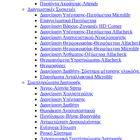
Προϊόντα Ακράτειας-Attends
Διαγνωστικές Συσκευές
Διαχείριση Υπέρτασης-Πιεσόμετρα Microlife
Επαγγελματικά Πιεσόμετρα
Διαχείριση Βάρους-Ζυγαριές HD Corner
Διαχείριση Υπέρτασης-Πιεσόμετρα Alfacheck
Διαχείριση Αναπνευστικού-Νεφελοποιητής
Διαχείριση Θερμοκρασίας-Θερμόμετρα Alfachec
Διαχείριση Θερμοκρασίας-Θερμόμετρα Microlife
Διαχείριση Άσθματος-Οξύμετρα Alfacheck
Θερμαινόμενα Υποστρώματα-Alfacheck
Θερμοφόρες
Διαχείριση Διαβήτη- Σύστημα μέτρησης γλυκόζης
Εξαρτήματα Ανταλλακτικά Microlife
Συμπληρώματα Διατροφής
Άγχος-Αϋπνία Stress
Διαχείριση Χοληστερόλης
Διαχείριση Υπέρτασης
Διαχείριση Διαβήτη
Θωράκιση Ανοσοποιητικού
Πονόλαιμος-Βήχας-Βραχνάδα
Αντιμετώπιση Δυσκοιλιότητας
Eνέργεια-Τόνωση
Ρινικό Σύστημα
Λιποσωμιακά Συμπληρώματα Διατροφής