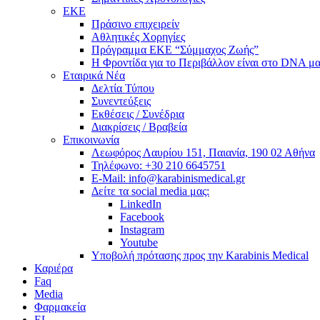
ΕΚΕ
Πράσινο επιχειρείν
Αθλητικές Χορηγίες
Πρόγραμμα ΕΚΕ “Σύμμαχος Ζωής”
Η Φροντίδα για το Περιβάλλον είναι στο DNA μα
Εταιρικά Νέα
Δελτία Τύπου
Συνεντεύξεις
Εκθέσεις / Συνέδρια
Διακρίσεις / Βραβεία
Επικοινωνία
Λεωφόρος Λαυρίου 151, Παιανία, 190 02 Αθήνα
Τηλέφωνο: +30 210 6645751
E-Mail: info@karabinismedical.gr
Δείτε τα social media μας:
LinkedIn
Facebook
Instagram
Youtube
Υποβολή πρότασης προς την Karabinis Medical
Καριέρα
Faq
Media
Φαρμακεία
EL