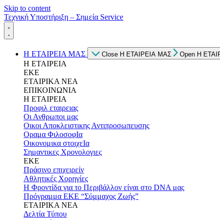
Skip to content
Τεχνική Υποστήριξη – Σημεία Service
Η ΕΤΑΙΡΕΙΑ ΜΑΣ
Close Η ΕΤΑΙΡΕΙΑ ΜΑΣ
Open Η ΕΤΑΙ
Η ΕΤΑΙΡΕΙΑ
ΕΚΕ
ΕΤΑΙΡΙΚΑ ΝΕΑ
ΕΠΙΚΟΙΝΩΝΙΑ
Η ΕΤΑΙΡΕΙΑ
Προφιλ εταιρειας
Οι Ανθρωποι μας
Οικοι Αποκλειστικης Αντιπροσωπευσης
Οραμα ΦιλοσοφΙα
Οικονομικα στοιχεΙα
Σημαντικες Χρονολογιες
ΕΚΕ
Πράσινο επιχειρείν
Αθλητικές Χορηγίες
Η Φροντίδα για το Περιβάλλον είναι στο DNA μας
Πρόγραμμα ΕΚΕ “Σύμμαχος Ζωής”
ΕΤΑΙΡΙΚΑ ΝΕΑ
Δελτία Τύπου