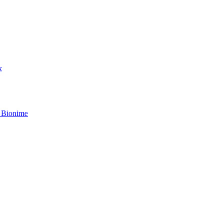
k
 Bionime