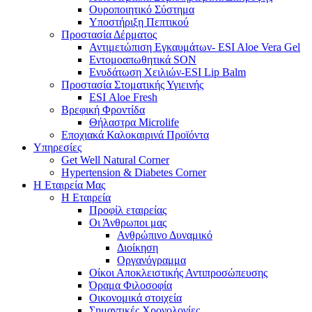
Ουροποιητικό Σύστημα
Υποστήριξη Πεπτικού
Προστασία Δέρματος
Αντιμετώπιση Εγκαυμάτων- ESI Aloe Vera Gel
Εντομοαπωθητικά SON
Ενυδάτωση Χειλιών-ESI Lip Balm
Προστασία Στοματικής Υγιεινής
ESI Αloe Fresh
Βρεφική Φροντίδα
Θήλαστρα Microlife
Εποχιακά Καλοκαιρινά Προϊόντα
Υπηρεσίες
Get Well Natural Corner
Hypertension & Diabetes Corner
Η Εταιρεία Μας
Η Εταιρεία
Προφίλ εταιρείας
Οι Άνθρωποι μας
Ανθρώπινο Δυναμικό
Διοίκηση
Οργανόγραμμα
Οίκοι Αποκλειστικής Αντιπροσώπευσης
Όραμα Φιλοσοφία
Οικονομικά στοιχεία
Σημαντικές Χρονολογίες