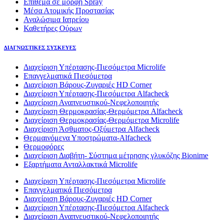
Επίθεμα σε μορφή Spray
Μέσα Ατομικής Προστασίας
Αναλώσιμα Ιατρείου
Καθετήρες Ούρων
ΔΙΑΓΝΩΣΤΙΚΕΣ ΣΥΣΚΕΥΕΣ
Διαχείριση Υπέρτασης-Πιεσόμετρα Microlife
Επαγγελματικά Πιεσόμετρα
Διαχείριση Βάρους-Ζυγαριές HD Corner
Διαχείριση Υπέρτασης-Πιεσόμετρα Alfacheck
Διαχείριση Αναπνευστικού-Νεφελοποιητής
Διαχείριση Θερμοκρασίας-Θερμόμετρα Alfacheck
Διαχείριση Θερμοκρασίας-Θερμόμετρα Microlife
Διαχείριση Άσθματος-Οξύμετρα Alfacheck
Θερμαινόμενα Υποστρώματα-Alfacheck
Θερμοφόρες
Διαχείριση Διαβήτη- Σύστημα μέτρησης γλυκόζης Bionime
Εξαρτήματα Ανταλλακτικά Microlife
Διαχείριση Υπέρτασης-Πιεσόμετρα Microlife
Επαγγελματικά Πιεσόμετρα
Διαχείριση Βάρους-Ζυγαριές HD Corner
Διαχείριση Υπέρτασης-Πιεσόμετρα Alfacheck
Διαχείριση Αναπνευστικού-Νεφελοποιητής