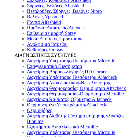
Συλλέκτες Κοπράνων Alfashield
Σύριγγες, Βελόνες Alfashield
Πεταλούδες, Σύριγγες, Βελόνες Nipro
Βελόνες Ypsomed
Γάντια Alfashield
Προϊόντα Ακράτειας-Attends
Επίθεμα σε μορφή Spray
Μέσα Ατομικής Προστασίας
Αναλώσιμα Ιατρείου
Καθετήρες Ούρων
ΔΙΑΓΝΩΣΤΙΚΕΣ ΣΥΣΚΕΥΕΣ
Διαχείριση Υπέρτασης-Πιεσόμετρα Microlife
Επαγγελματικά Πιεσόμετρα
Διαχείριση Βάρους-Ζυγαριές HD Corner
Διαχείριση Υπέρτασης-Πιεσόμετρα Alfacheck
Διαχείριση Αναπνευστικού-Νεφελοποιητής
Διαχείριση Θερμοκρασίας-Θερμόμετρα Alfacheck
Διαχείριση Θερμοκρασίας-Θερμόμετρα Microlife
Διαχείριση Άσθματος-Οξύμετρα Alfacheck
Θερμαινόμενα Υποστρώματα-Alfacheck
Θερμοφόρες
Διαχείριση Διαβήτη- Σύστημα μέτρησης γλυκόζης
Bionime
Εξαρτήματα Ανταλλακτικά Microlife
Διαχείριση Υπέρτασης-Πιεσόμετρα Microlife