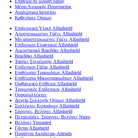
Επίθεμα σε μορφή Spray
Μέσα Ατομικής Προστασίας
Αναλώσιμα Ιατρείου
Καθετήρες Ούρων
Επιδεσμικό Υλικό Alfashield
Αποστειρωμένες Γάζες Alfashield
Μη αποστειρωμένες Γάζες Alfashield
Επίδεσμοι Ελαστικοί Alfashield
Αιμοστατικό Βαμβάκι Alfashield
Βαμβάκι Alfashield
Ταινίες Στερέωσης Alfashield
Επίδεσμοι Γάζας Alfashield
Επιθέματα Τραυμάτων Alfashield
Επιθέματα Μικροτραυμάτων Alfashield
Οφθαλμικό Eπίθεμα Alfashield
Τριγωνικός Επίδεσμος Alfashield
Ουροσυλλέκτες
Δοχεία Συλλογής Ούρων Alfashield
Συλλέκτες Κοπράνων Alfashield
Σύριγγες, Βελόνες Alfashield
Πεταλούδες, Σύριγγες, Βελόνες Nipro
Βελόνες Ypsomed
Γάντια Alfashield
Προϊόντα Ακράτειας-Attends