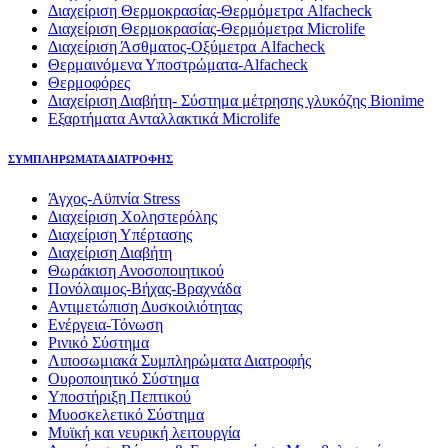
Διαχείριση Θερμοκρασίας-Θερμόμετρα Alfacheck
Διαχείριση Θερμοκρασίας-Θερμόμετρα Microlife
Διαχείριση Άσθματος-Οξύμετρα Alfacheck
Θερμαινόμενα Υποστρώματα-Alfacheck
Θερμοφόρες
Διαχείριση Διαβήτη- Σύστημα μέτρησης γλυκόζης Bionime
Εξαρτήματα Ανταλλακτικά Microlife
ΣΥΜΠΛΗΡΩΜΑΤΑ ΔΙΑΤΡΟΦΗΣ
Άγχος-Αϋπνία Stress
Διαχείριση Χοληστερόλης
Διαχείριση Υπέρτασης
Διαχείριση Διαβήτη
Θωράκιση Ανοσοποιητικού
Πονόλαιμος-Βήχας-Βραχνάδα
Αντιμετώπιση Δυσκοιλιότητας
Eνέργεια-Τόνωση
Ρινικό Σύστημα
Λιποσωμιακά Συμπληρώματα Διατροφής
Ουροποιητικό Σύστημα
Υποστήριξη Πεπτικού
Μυοσκελετικό Σύστημα
Μυϊκή και νευρική λειτουργία