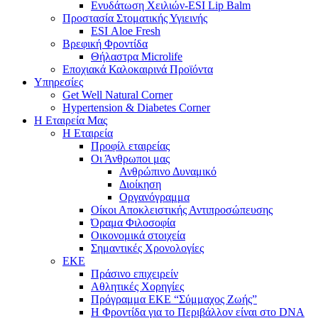
Ενυδάτωση Χειλιών-ESI Lip Balm
Προστασία Στοματικής Υγιεινής
ESI Αloe Fresh
Βρεφική Φροντίδα
Θήλαστρα Microlife
Εποχιακά Καλοκαιρινά Προϊόντα
Υπηρεσίες
Get Well Natural Corner
Hypertension & Diabetes Corner
Η Εταιρεία Μας
Η Εταιρεία
Προφίλ εταιρείας
Οι Άνθρωποι μας
Ανθρώπινο Δυναμικό
Διοίκηση
Οργανόγραμμα
Οίκοι Αποκλειστικής Αντιπροσώπευσης
Όραμα Φιλοσοφία
Οικονομικά στοιχεία
Σημαντικές Χρονολογίες
ΕΚΕ
Πράσινο επιχειρείν
Αθλητικές Χορηγίες
Πρόγραμμα ΕΚΕ “Σύμμαχος Ζωής”
Η Φροντίδα για το Περιβάλλον είναι στο DNA