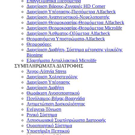
Επαγγελματικά Πιεσόμετρα
Διαχείριση Βάρους-Ζυγαριές HD Corner
Διαχείριση Υπέρτασης-Πιεσόμετρα Alfacheck
Διαχείριση Αναπνευστικού-Νεφελοποιητής
Διαχείριση Θερμοκρασίας-Θερμόμετρα Alfacheck
Διαχείριση Θερμοκρασίας-Θερμόμετρα Microlife
Διαχείριση Άσθματος-Οξύμετρα Alfacheck
Θερμαινόμενα Υποστρώματα-Alfacheck
Θερμοφόρες
Διαχείριση Διαβήτη- Σύστημα μέτρησης γλυκόζης
Bionime
Εξαρτήματα Ανταλλακτικά Microlife
ΣΥΜΠΛΗΡΩΜΑΤΑ ΔΙΑΤΡΟΦΗΣ
Άγχος-Αϋπνία Stress
Διαχείριση Χοληστερόλης
Διαχείριση Υπέρτασης
Διαχείριση Διαβήτη
Θωράκιση Ανοσοποιητικού
Πονόλαιμος-Βήχας-Βραχνάδα
Αντιμετώπιση Δυσκοιλιότητας
Eνέργεια-Τόνωση
Ρινικό Σύστημα
Λιποσωμιακά Συμπληρώματα Διατροφής
Ουροποιητικό Σύστημα
Υποστήριξη Πεπτικού