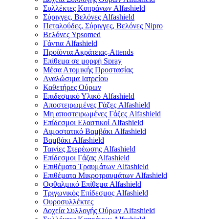
Συλλέκτες Κοπράνων Alfashield
Σύριγγες, Βελόνες Alfashield
Πεταλούδες, Σύριγγες, Βελόνες Nipro
Βελόνες Ypsomed
Γάντια Alfashield
Προϊόντα Ακράτειας-Attends
Επίθεμα σε μορφή Spray
Μέσα Ατομικής Προστασίας
Αναλώσιμα Ιατρείου
Καθετήρες Ούρων
Επιδεσμικό Υλικό Alfashield
Αποστειρωμένες Γάζες Alfashield
Μη αποστειρωμένες Γάζες Alfashield
Επίδεσμοι Ελαστικοί Alfashield
Αιμοστατικό Βαμβάκι Alfashield
Βαμβάκι Alfashield
Ταινίες Στερέωσης Alfashield
Επίδεσμοι Γάζας Alfashield
Επιθέματα Τραυμάτων Alfashield
Επιθέματα Μικροτραυμάτων Alfashield
Οφθαλμικό Eπίθεμα Alfashield
Τριγωνικός Επίδεσμος Alfashield
Ουροσυλλέκτες
Δοχεία Συλλογής Ούρων Alfashield