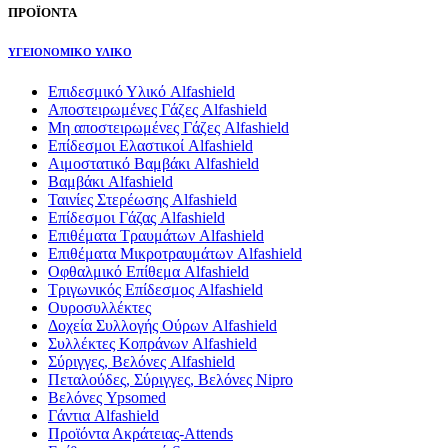
ΠΡΟΪΟΝΤΑ
ΥΓΕΙΟΝΟΜΙΚΟ ΥΛΙΚΟ
Επιδεσμικό Υλικό Alfashield
Αποστειρωμένες Γάζες Alfashield
Μη αποστειρωμένες Γάζες Alfashield
Επίδεσμοι Ελαστικοί Alfashield
Αιμοστατικό Βαμβάκι Alfashield
Βαμβάκι Alfashield
Ταινίες Στερέωσης Alfashield
Επίδεσμοι Γάζας Alfashield
Επιθέματα Τραυμάτων Alfashield
Επιθέματα Μικροτραυμάτων Alfashield
Οφθαλμικό Eπίθεμα Alfashield
Τριγωνικός Επίδεσμος Alfashield
Ουροσυλλέκτες
Δοχεία Συλλογής Ούρων Alfashield
Συλλέκτες Κοπράνων Alfashield
Σύριγγες, Βελόνες Alfashield
Πεταλούδες, Σύριγγες, Βελόνες Nipro
Βελόνες Ypsomed
Γάντια Alfashield
Προϊόντα Ακράτειας-Attends