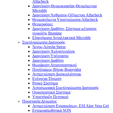
Alfacheck
Διαχείριση Θερμοκρασίας-Θερμόμετρα
Microlife
Διαχείριση Άσθματος-Οξύμετρα Alfacheck
Θερμαινόμενα Υποστρώματα-Alfacheck
Θερμοφόρες
Διαχείριση Διαβήτη- Σύστημα μέτρησης
γλυκόζης Bionime
Εξαρτήματα Ανταλλακτικά Microlife
Συμπληρώματα Διατροφής
Άγχος-Αϋπνία Stress
Διαχείριση Χοληστερόλης
Διαχείριση Υπέρτασης
Διαχείριση Διαβήτη
Θωράκιση Ανοσοποιητικού
Πονόλαιμος-Βήχας-Βραχνάδα
Αντιμετώπιση Δυσκοιλιότητας
Eνέργεια-Τόνωση
Ρινικό Σύστημα
Λιποσωμιακά Συμπληρώματα Διατροφής
Ουροποιητικό Σύστημα
Υποστήριξη Πεπτικού
Προστασία Δέρματος
Αντιμετώπιση Εγκαυμάτων- ESI Aloe Vera Gel
Εντομοαπωθητικά SON