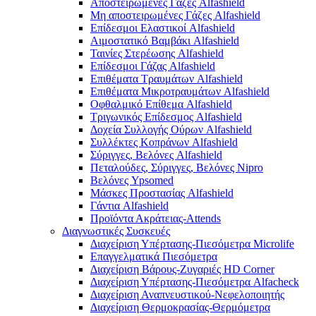
Αποστειρωμένες Γάζες Alfashield
Μη αποστειρωμένες Γάζες Alfashield
Επίδεσμοι Ελαστικοί Alfashield
Αιμοστατικό Βαμβάκι Alfashield
Ταινίες Στερέωσης Alfashield
Επίδεσμοι Γάζας Alfashield
Επιθέματα Τραυμάτων Alfashield
Επιθέματα Μικροτραυμάτων Alfashield
Οφθαλμικό Eπίθεμα Alfashield
Τριγωνικός Επίδεσμος Alfashield
Δοχεία Συλλογής Ούρων Alfashield
Συλλέκτες Κοπράνων Alfashield
Σύριγγες, Βελόνες Alfashield
Πεταλούδες, Σύριγγες, Βελόνες Nipro
Βελόνες Ypsomed
Μάσκες Προστασίας Alfashield
Γάντια Alfashield
Προϊόντα Ακράτειας-Attends
Διαγνωστικές Συσκευές
Διαχείριση Υπέρτασης-Πιεσόμετρα Microlife
Επαγγελματικά Πιεσόμετρα
Διαχείριση Βάρους-Ζυγαριές HD Corner
Διαχείριση Υπέρτασης-Πιεσόμετρα Alfacheck
Διαχείριση Αναπνευστικού-Νεφελοποιητής
Διαχείριση Θερμοκρασίας-Θερμόμετρα