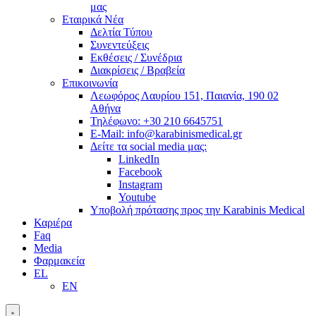
μας
Εταιρικά Νέα
Δελτία Τύπου
Συνεντεύξεις
Εκθέσεις / Συνέδρια
Διακρίσεις / Βραβεία
Επικοινωνία
Λεωφόρος Λαυρίου 151, Παιανία, 190 02
Αθήνα
Τηλέφωνο: +30 210 6645751
E-Mail: info@karabinismedical.gr
Δείτε τα social media μας:
LinkedIn
Facebook
Instagram
Youtube
Υποβολή πρότασης προς την Karabinis Medical
Καριέρα
Faq
Media
Φαρμακεία
EL
EN