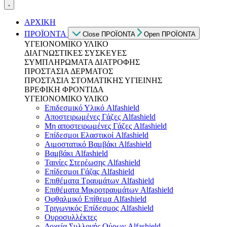
ΑΡΧΙΚΗ
ΠΡΟΪΟΝΤΑ
Close ΠΡΟΪΟΝΤΑ
Open ΠΡΟΪΟΝΤΑ
ΥΓΕΙΟΝΟΜΙΚΟ ΥΛΙΚΟ
ΔΙΑΓΝΩΣΤΙΚΕΣ ΣΥΣΚΕΥΕΣ
ΣΥΜΠΛΗΡΩΜΑΤΑ ΔΙΑΤΡΟΦΗΣ
ΠΡΟΣΤΑΣΙΑ ΔΕΡΜΑΤΟΣ
ΠΡΟΣΤΑΣΙΑ ΣΤΟΜΑΤΙΚΗΣ ΥΓΙΕΙΝΗΣ
ΒΡΕΦΙΚΗ ΦΡΟΝΤΙΔΑ
ΥΓΕΙΟΝΟΜΙΚΟ ΥΛΙΚΟ
Επιδεσμικό Υλικό Alfashield
Αποστειρωμένες Γάζες Alfashield
Μη αποστειρωμένες Γάζες Alfashield
Επίδεσμοι Ελαστικοί Alfashield
Αιμοστατικό Βαμβάκι Alfashield
Βαμβάκι Alfashield
Ταινίες Στερέωσης Alfashield
Επίδεσμοι Γάζας Alfashield
Επιθέματα Τραυμάτων Alfashield
Επιθέματα Μικροτραυμάτων Alfashield
Οφθαλμικό Eπίθεμα Alfashield
Τριγωνικός Επίδεσμος Alfashield
Ουροσυλλέκτες
Δοχεία Συλλογής Ούρων Alfashield