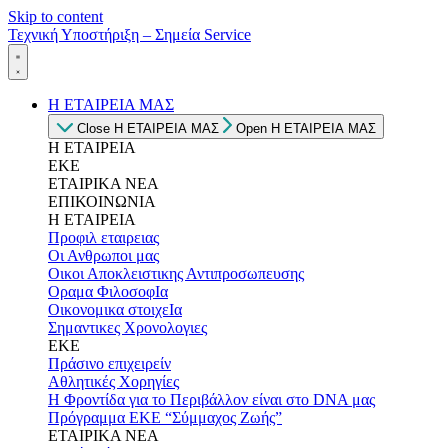
Skip to content
Τεχνική Υποστήριξη – Σημεία Service
Η ΕΤΑΙΡΕΙΑ ΜΑΣ
Close Η ΕΤΑΙΡΕΙΑ ΜΑΣ
Open Η ΕΤΑΙΡΕΙΑ ΜΑΣ
Η ΕΤΑΙΡΕΙΑ
ΕΚΕ
ΕΤΑΙΡΙΚΑ ΝΕΑ
ΕΠΙΚΟΙΝΩΝΙΑ
Η ΕΤΑΙΡΕΙΑ
Προφιλ εταιρειας
Οι Ανθρωποι μας
Οικοι Αποκλειστικης Αντιπροσωπευσης
Οραμα ΦιλοσοφΙα
Οικονομικα στοιχεΙα
Σημαντικες Χρονολογιες
ΕΚΕ
Πράσινο επιχειρείν
Αθλητικές Χορηγίες
Η Φροντίδα για το Περιβάλλον είναι στο DNA μας
Πρόγραμμα ΕΚΕ “Σύμμαχος Ζωής”
ΕΤΑΙΡΙΚΑ ΝΕΑ