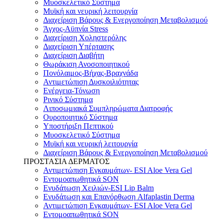
Μυοσκελετικό Σύστημα
Μυϊκή και νευρική λειτουργία
Διαχείριση Βάρους & Ενεργοποίηση Μεταβολισμού
Άγχος-Αϋπνία Stress
Διαχείριση Χοληστερόλης
Διαχείριση Υπέρτασης
Διαχείριση Διαβήτη
Θωράκιση Ανοσοποιητικού
Πονόλαιμος-Βήχας-Βραχνάδα
Αντιμετώπιση Δυσκοιλιότητας
Eνέργεια-Τόνωση
Ρινικό Σύστημα
Λιποσωμιακά Συμπληρώματα Διατροφής
Ουροποιητικό Σύστημα
Υποστήριξη Πεπτικού
Μυοσκελετικό Σύστημα
Μυϊκή και νευρική λειτουργία
Διαχείριση Βάρους & Ενεργοποίηση Μεταβολισμού
ΠΡΟΣΤΑΣΙΑ ΔΕΡΜΑΤΟΣ
Αντιμετώπιση Εγκαυμάτων- ESI Aloe Vera Gel
Εντομοαπωθητικά SON
Ενυδάτωση Χειλιών-ESI Lip Balm
Ενυδάτωση και Επανόρθωση Alfaplastin Derma
Αντιμετώπιση Εγκαυμάτων- ESI Aloe Vera Gel
Εντομοαπωθητικά SON