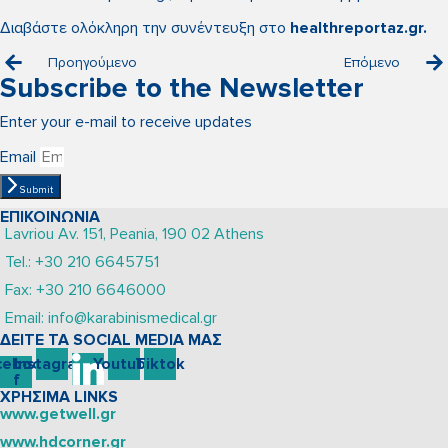
Διαβάστε ολόκληρη την συνέντευξη στο
healthreportaz.gr.
Προηγούμενο
Επόμενο
Subscribe to the Newsletter
Enter your e-mail to receive updates
Email
Submit
ΕΠΙΚΟΙΝΩΝΙΑ
Lavriou Av. 151, Peania, 190 02 Athens
Tel.: +30 210 6645751
Fax: +30 210 6646000
Email: info@karabinismedical.gr
ΔEITE TA SOCIAL MEDIA ΜΑΣ
cebook-
Instagram
Youtube
Tiktok
f
ΧΡΗΣΙΜΑ LINKS
www.getwell.gr
www.hdcorner.gr