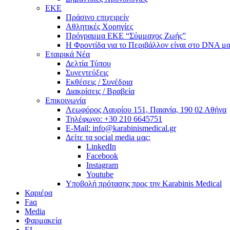
ΕΚΕ
Πράσινο επιχειρείν
Αθλητικές Χορηγίες
Πρόγραμμα ΕΚΕ “Σύμμαχος Ζωής”
Η Φροντίδα για το Περιβάλλον είναι στο DNA μα
Εταιρικά Νέα
Δελτία Τύπου
Συνεντεύξεις
Εκθέσεις / Συνέδρια
Διακρίσεις / Βραβεία
Επικοινωνία
Λεωφόρος Λαυρίου 151, Παιανία, 190 02 Αθήνα
Τηλέφωνο: +30 210 6645751
E-Mail: info@karabinismedical.gr
Δείτε τα social media μας:
LinkedIn
Facebook
Instagram
Youtube
Υποβολή πρότασης προς την Karabinis Medical
Καριέρα
Faq
Media
Φαρμακεία
EL