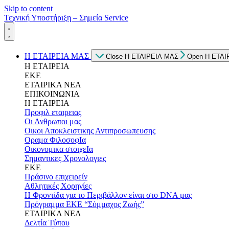
Skip to content
Τεχνική Υποστήριξη – Σημεία Service
Η ΕΤΑΙΡΕΙΑ ΜΑΣ
Close Η ΕΤΑΙΡΕΙΑ ΜΑΣ
Open Η ΕΤΑΙ
Η ΕΤΑΙΡΕΙΑ
ΕΚΕ
ΕΤΑΙΡΙΚΑ ΝΕΑ
ΕΠΙΚΟΙΝΩΝΙΑ
Η ΕΤΑΙΡΕΙΑ
Προφιλ εταιρειας
Οι Ανθρωποι μας
Οικοι Αποκλειστικης Αντιπροσωπευσης
Οραμα ΦιλοσοφΙα
Οικονομικα στοιχεΙα
Σημαντικες Χρονολογιες
ΕΚΕ
Πράσινο επιχειρείν
Αθλητικές Χορηγίες
Η Φροντίδα για το Περιβάλλον είναι στο DNA μας
Πρόγραμμα ΕΚΕ “Σύμμαχος Ζωής”
ΕΤΑΙΡΙΚΑ ΝΕΑ
Δελτία Τύπου