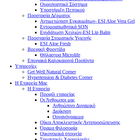
Ουροποιητικό Σύστημα
Υποστήριξη Πεπτικού
Προστασία Δέρματος
Αντιμετώπιση Εγκαυμάτων- ESI Aloe Vera Gel
Εντομοαπωθητικά SON
Ενυδάτωση Χειλιών-ESI Lip Balm
Προστασία Στοματικής Υγιεινής
ESI Αloe Fresh
Βρεφική Φροντίδα
Θήλαστρα Microlife
Εποχιακά Καλοκαιρινά Προϊόντα
Υπηρεσίες
Get Well Natural Corner
Hypertension & Diabetes Corner
Η Εταιρεία Μας
Η Εταιρεία
Προφίλ εταιρείας
Οι Άνθρωποι μας
Ανθρώπινο Δυναμικό
Διοίκηση
Οργανόγραμμα
Οίκοι Αποκλειστικής Αντιπροσώπευσης
Όραμα Φιλοσοφία
Οικονομικά στοιχεία
Σημαντικές Χρονολογίες