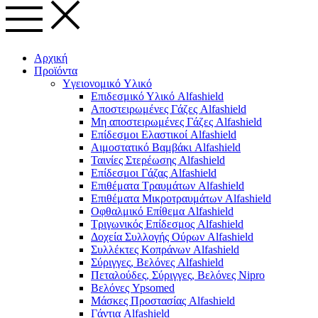
Αρχική
Προϊόντα
Yγειονομικό Yλικό
Επιδεσμικό Υλικό Alfashield
Αποστειρωμένες Γάζες Alfashield
Μη αποστειρωμένες Γάζες Alfashield
Επίδεσμοι Ελαστικοί Alfashield
Αιμοστατικό Βαμβάκι Alfashield
Ταινίες Στερέωσης Alfashield
Επίδεσμοι Γάζας Alfashield
Επιθέματα Τραυμάτων Alfashield
Επιθέματα Μικροτραυμάτων Alfashield
Οφθαλμικό Eπίθεμα Alfashield
Τριγωνικός Επίδεσμος Alfashield
Δοχεία Συλλογής Ούρων Alfashield
Συλλέκτες Κοπράνων Alfashield
Σύριγγες, Βελόνες Alfashield
Πεταλούδες, Σύριγγες, Βελόνες Nipro
Βελόνες Ypsomed
Μάσκες Προστασίας Alfashield
Γάντια Alfashield