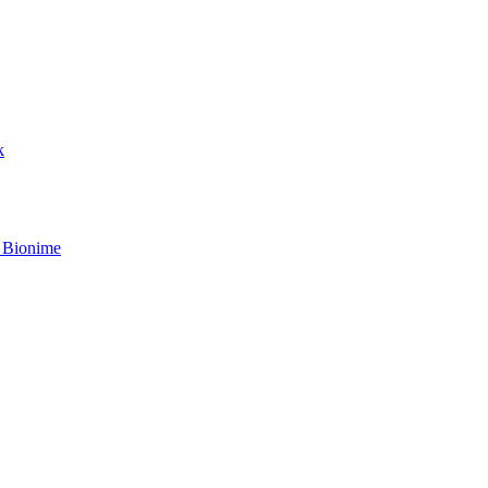
k
 Bionime