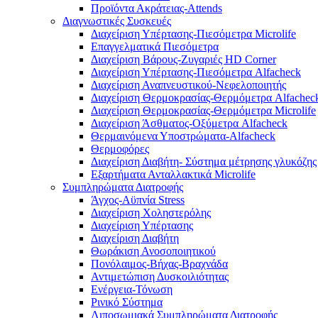
Προϊόντα Ακράτειας-Attends
Διαγνωστικές Συσκευές
Διαχείριση Υπέρτασης-Πιεσόμετρα Microlife
Επαγγελματικά Πιεσόμετρα
Διαχείριση Βάρους-Ζυγαριές HD Corner
Διαχείριση Υπέρτασης-Πιεσόμετρα Alfacheck
Διαχείριση Αναπνευστικού-Νεφελοποιητής
Διαχείριση Θερμοκρασίας-Θερμόμετρα Alfachec
Διαχείριση Θερμοκρασίας-Θερμόμετρα Microlife
Διαχείριση Άσθματος-Οξύμετρα Alfacheck
Θερμαινόμενα Υποστρώματα-Alfacheck
Θερμοφόρες
Διαχείριση Διαβήτη- Σύστημα μέτρησης γλυκόζης
Εξαρτήματα Ανταλλακτικά Microlife
Συμπληρώματα Διατροφής
Άγχος-Αϋπνία Stress
Διαχείριση Χοληστερόλης
Διαχείριση Υπέρτασης
Διαχείριση Διαβήτη
Θωράκιση Ανοσοποιητικού
Πονόλαιμος-Βήχας-Βραχνάδα
Αντιμετώπιση Δυσκοιλιότητας
Eνέργεια-Τόνωση
Ρινικό Σύστημα
Λιποσωμιακά Συμπληρώματα Διατροφής