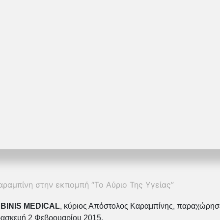
αραμπίνη στην εκπομπή “Το Αύριο Της Υγείας”
BINIS MEDICAL
, κύριος Απόστολος Καραμπίνης, παραχώρησ
αρασκευή 2 Φεβρουαρίου 2015.