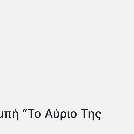
πή “Το Αύριο Της