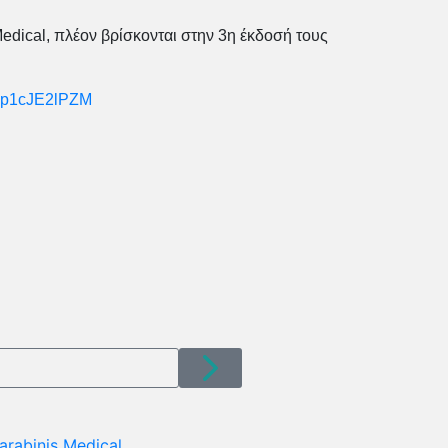
Medical, πλέον βρίσκονται στην 3η έκδοσή τους
/Up1cJE2lPZM