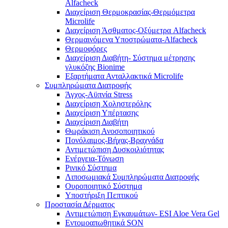
Alfacheck
Διαχείριση Θερμοκρασίας-Θερμόμετρα
Microlife
Διαχείριση Άσθματος-Οξύμετρα Alfacheck
Θερμαινόμενα Υποστρώματα-Alfacheck
Θερμοφόρες
Διαχείριση Διαβήτη- Σύστημα μέτρησης
γλυκόζης Bionime
Εξαρτήματα Ανταλλακτικά Microlife
Συμπληρώματα Διατροφής
Άγχος-Αϋπνία Stress
Διαχείριση Χοληστερόλης
Διαχείριση Υπέρτασης
Διαχείριση Διαβήτη
Θωράκιση Ανοσοποιητικού
Πονόλαιμος-Βήχας-Βραχνάδα
Αντιμετώπιση Δυσκοιλιότητας
Eνέργεια-Τόνωση
Ρινικό Σύστημα
Λιποσωμιακά Συμπληρώματα Διατροφής
Ουροποιητικό Σύστημα
Υποστήριξη Πεπτικού
Προστασία Δέρματος
Αντιμετώπιση Εγκαυμάτων- ESI Aloe Vera Gel
Εντομοαπωθητικά SON