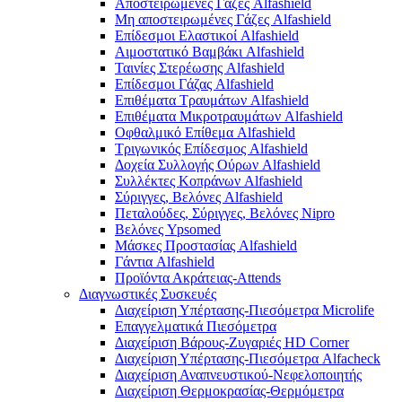
Αποστειρωμένες Γάζες Alfashield
Μη αποστειρωμένες Γάζες Alfashield
Επίδεσμοι Ελαστικοί Alfashield
Αιμοστατικό Βαμβάκι Alfashield
Ταινίες Στερέωσης Alfashield
Επίδεσμοι Γάζας Alfashield
Επιθέματα Τραυμάτων Alfashield
Επιθέματα Μικροτραυμάτων Alfashield
Οφθαλμικό Eπίθεμα Alfashield
Τριγωνικός Επίδεσμος Alfashield
Δοχεία Συλλογής Ούρων Alfashield
Συλλέκτες Κοπράνων Alfashield
Σύριγγες, Βελόνες Alfashield
Πεταλούδες, Σύριγγες, Βελόνες Nipro
Βελόνες Ypsomed
Μάσκες Προστασίας Alfashield
Γάντια Alfashield
Προϊόντα Ακράτειας-Attends
Διαγνωστικές Συσκευές
Διαχείριση Υπέρτασης-Πιεσόμετρα Microlife
Επαγγελματικά Πιεσόμετρα
Διαχείριση Βάρους-Ζυγαριές HD Corner
Διαχείριση Υπέρτασης-Πιεσόμετρα Alfacheck
Διαχείριση Αναπνευστικού-Νεφελοποιητής
Διαχείριση Θερμοκρασίας-Θερμόμετρα