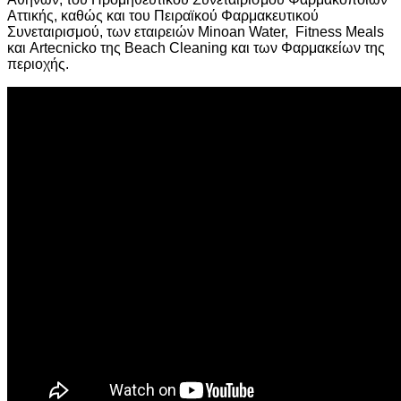
Αττικής, καθώς και του Πειραϊκού Φαρμακευτικού
Συνεταιρισμού, των εταιρειών Minoan Water, Fitness Meals
και Artecnicko της Beach Cleaning και των Φαρμακείων της
περιοχής.