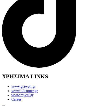
ΧΡΗΣΙΜΑ LINKS
www.getwell.gr
www.hdcorner.gr
www.myesi.gr
Career