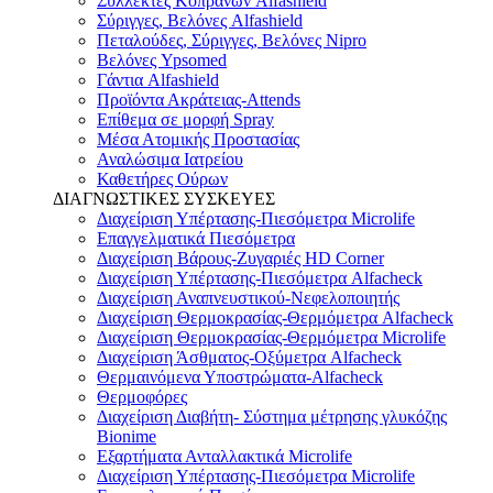
Συλλέκτες Κοπράνων Alfashield
Σύριγγες, Βελόνες Alfashield
Πεταλούδες, Σύριγγες, Βελόνες Nipro
Βελόνες Ypsomed
Γάντια Alfashield
Προϊόντα Ακράτειας-Attends
Επίθεμα σε μορφή Spray
Μέσα Ατομικής Προστασίας
Αναλώσιμα Ιατρείου
Καθετήρες Ούρων
ΔΙΑΓΝΩΣΤΙΚΕΣ ΣΥΣΚΕΥΕΣ
Διαχείριση Υπέρτασης-Πιεσόμετρα Microlife
Επαγγελματικά Πιεσόμετρα
Διαχείριση Βάρους-Ζυγαριές HD Corner
Διαχείριση Υπέρτασης-Πιεσόμετρα Alfacheck
Διαχείριση Αναπνευστικού-Νεφελοποιητής
Διαχείριση Θερμοκρασίας-Θερμόμετρα Alfacheck
Διαχείριση Θερμοκρασίας-Θερμόμετρα Microlife
Διαχείριση Άσθματος-Οξύμετρα Alfacheck
Θερμαινόμενα Υποστρώματα-Alfacheck
Θερμοφόρες
Διαχείριση Διαβήτη- Σύστημα μέτρησης γλυκόζης
Bionime
Εξαρτήματα Ανταλλακτικά Microlife
Διαχείριση Υπέρτασης-Πιεσόμετρα Microlife