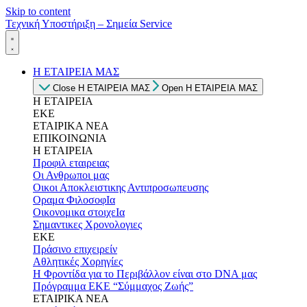
Skip to content
Τεχνική Υποστήριξη – Σημεία Service
Η ΕΤΑΙΡΕΙΑ ΜΑΣ
Close Η ΕΤΑΙΡΕΙΑ ΜΑΣ
Open Η ΕΤΑΙΡΕΙΑ ΜΑΣ
Η ΕΤΑΙΡΕΙΑ
ΕΚΕ
ΕΤΑΙΡΙΚΑ ΝΕΑ
ΕΠΙΚΟΙΝΩΝΙΑ
Η ΕΤΑΙΡΕΙΑ
Προφιλ εταιρειας
Οι Ανθρωποι μας
Οικοι Αποκλειστικης Αντιπροσωπευσης
Οραμα ΦιλοσοφΙα
Οικονομικα στοιχεΙα
Σημαντικες Χρονολογιες
ΕΚΕ
Πράσινο επιχειρείν
Αθλητικές Χορηγίες
Η Φροντίδα για το Περιβάλλον είναι στο DNA μας
Πρόγραμμα ΕΚΕ “Σύμμαχος Ζωής”
ΕΤΑΙΡΙΚΑ ΝΕΑ