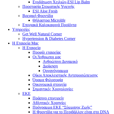
Ενυδάτωση Χειλιών-ESI Lip Balm
Προστασία Στοματικής Υγιεινής
ESI Αloe Fresh
Βρεφική Φροντίδα
Θήλαστρα Microlife
Εποχιακά Καλοκαιρινά Προϊόντα
Υπηρεσίες
Get Well Natural Corner
Hypertension & Diabetes Corner
Η Εταιρεία Μας
Η Εταιρεία
Προφίλ εταιρείας
Οι Άνθρωποι μας
Ανθρώπινο Δυναμικό
Διοίκηση
Οργανόγραμμα
Οίκοι Αποκλειστικής Αντιπροσώπευσης
Όραμα Φιλοσοφία
Οικονομικά στοιχεία
Σημαντικές Χρονολογίες
ΕΚΕ
Πράσινο επιχειρείν
Αθλητικές Χορηγίες
Πρόγραμμα ΕΚΕ “Σύμμαχος Ζωής”
Η Φροντίδα για το Περιβάλλον είναι στο DNA