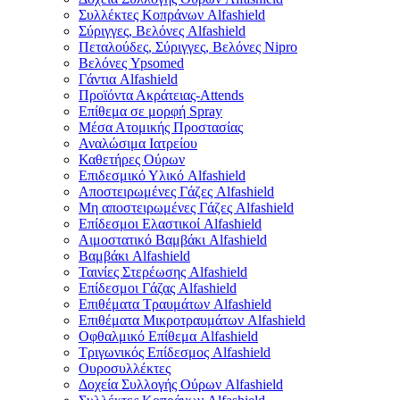
Συλλέκτες Κοπράνων Alfashield
Σύριγγες, Βελόνες Alfashield
Πεταλούδες, Σύριγγες, Βελόνες Nipro
Βελόνες Ypsomed
Γάντια Alfashield
Προϊόντα Ακράτειας-Attends
Επίθεμα σε μορφή Spray
Μέσα Ατομικής Προστασίας
Αναλώσιμα Ιατρείου
Καθετήρες Ούρων
Επιδεσμικό Υλικό Alfashield
Αποστειρωμένες Γάζες Alfashield
Μη αποστειρωμένες Γάζες Alfashield
Επίδεσμοι Ελαστικοί Alfashield
Αιμοστατικό Βαμβάκι Alfashield
Βαμβάκι Alfashield
Ταινίες Στερέωσης Alfashield
Επίδεσμοι Γάζας Alfashield
Επιθέματα Τραυμάτων Alfashield
Επιθέματα Μικροτραυμάτων Alfashield
Οφθαλμικό Eπίθεμα Alfashield
Τριγωνικός Επίδεσμος Alfashield
Ουροσυλλέκτες
Δοχεία Συλλογής Ούρων Alfashield