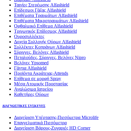
Ταινίες Στερέωσης Alfashield
Επίδεσμοι Γάζας Alfashield
Επιθέματα Τραυμάτων Alfashield
Επιθέματα Μικροτραυμάτων Alfashield
Οφθαλμικό Eπίθεμα Alfashield
Τριγωνικός Επίδεσμος Alfashield
Ουροσυλλέκτες
Δοχεία Συλλογής Ούρων Alfashield
Συλλέκτες Κοπράνων Alfashield
Σύριγγες, Βελόνες Alfashield
Πεταλούδες, Σύριγγες, Βελόνες Nipro
Βελόνες Ypsomed
Γάντια Alfashield
Προϊόντα Ακράτειας-Attends
Επίθεμα σε μορφή Spray
Μέσα Ατομικής Προστασίας
Αναλώσιμα Ιατρείου
Καθετήρες Ούρων
ΔΙΑΓΝΩΣΤΙΚΕΣ ΣΥΣΚΕΥΕΣ
Διαχείριση Υπέρτασης-Πιεσόμετρα Microlife
Επαγγελματικά Πιεσόμετρα
Διαχείριση Βάρους-Ζυγαριές HD Corner