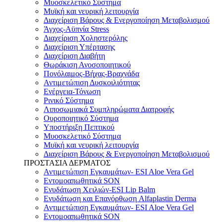
Μυοσκελετικό Σύστημα
Μυϊκή και νευρική λειτουργία
Διαχείριση Βάρους & Ενεργοποίηση Μεταβολισμού
Άγχος-Αϋπνία Stress
Διαχείριση Χοληστερόλης
Διαχείριση Υπέρτασης
Διαχείριση Διαβήτη
Θωράκιση Ανοσοποιητικού
Πονόλαιμος-Βήχας-Βραχνάδα
Αντιμετώπιση Δυσκοιλιότητας
Eνέργεια-Τόνωση
Ρινικό Σύστημα
Λιποσωμιακά Συμπληρώματα Διατροφής
Ουροποιητικό Σύστημα
Υποστήριξη Πεπτικού
Μυοσκελετικό Σύστημα
Μυϊκή και νευρική λειτουργία
Διαχείριση Βάρους & Ενεργοποίηση Μεταβολισμού
ΠΡΟΣΤΑΣΙΑ ΔΕΡΜΑΤΟΣ
Αντιμετώπιση Εγκαυμάτων- ESI Aloe Vera Gel
Εντομοαπωθητικά SON
Ενυδάτωση Χειλιών-ESI Lip Balm
Ενυδάτωση και Επανόρθωση Alfaplastin Derma
Αντιμετώπιση Εγκαυμάτων- ESI Aloe Vera Gel
Εντομοαπωθητικά SON