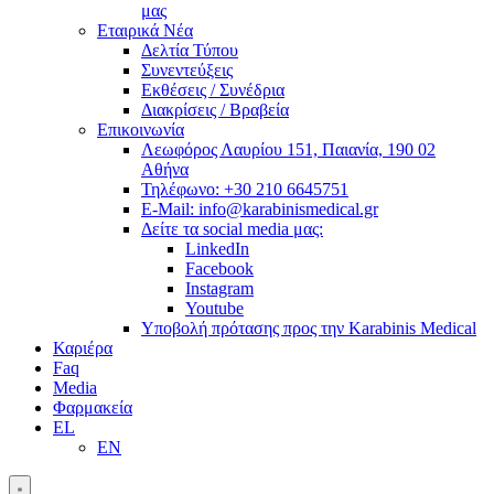
μας
Εταιρικά Νέα
Δελτία Τύπου
Συνεντεύξεις
Εκθέσεις / Συνέδρια
Διακρίσεις / Βραβεία
Επικοινωνία
Λεωφόρος Λαυρίου 151, Παιανία, 190 02
Αθήνα
Τηλέφωνο: +30 210 6645751
E-Mail: info@karabinismedical.gr
Δείτε τα social media μας:
LinkedIn
Facebook
Instagram
Youtube
Υποβολή πρότασης προς την Karabinis Medical
Καριέρα
Faq
Media
Φαρμακεία
EL
EN