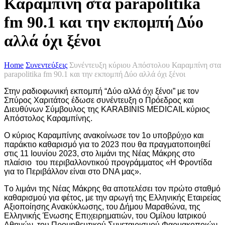
Καραμπίνη στα parapolitika
fm 90.1 και την εκπομπή Δύο
αλλά όχι ξένοι
Home
Συνεντεύξεις
Συνέντευξη κύριου Απόστολου Καραμπίνη στα
parapolitika fm 90.1 και την εκπομπή Δύο αλλά όχι ξένοι
Στην ραδιοφωνική εκπομπή “Δύο αλλά όχι ξένοι” με τον
Σπύρος Χαριτάτος έδωσε συνέντευξη ο Πρόεδρος και
Διευθύνων Σύμβουλος της KARABINIS MEDICAIL κύριος
Απόστολος Καραμπίνης.
Ο κύριος Καραμπίνης ανακοίνωσε τον 1ο υποβρύχιο και
παράκτιο καθαρισμό για το 2023 που θα πραγματοποιηθεί
στις 11 Ιουνίου 2023, στο λιμάνι της Νέας Μάκρης στο
πλαίσιο του περιβαλλοντικού προγράμματος «Η Φροντίδα
για το Περιβάλλον είναι στο DNA μας».
Tο λιμάνι της Νέας Μάκρης θα αποτελέσει τον πρώτο σταθμό
καθαρισμού για φέτος, με την αρωγή της Ελληνικής Εταιρείας
Αξιοποίησης Ανακύκλωσης, του Δήμου Μαραθώνα, της
Ελληνικής Ένωσης Επιχειρηματιών, του Ομίλου Ιατρικού
Αθηνών, του Προμηθευτικού Συνεταιρισμού Φαρμακοποιών