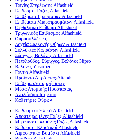
Ταινίες Στερέωσης Alfashield
Επίδεσμοι Γάζας Alfashield
Επιθέματα Τραυμάτων Alfashield
Επιθέματα Μικροτραυμάτων Alfashield
Οφθαλμικό Eπίθεμα Alfashield
Τριγωνικός Επίδεσμος Alfashield
Ουροσυλλέκτες
Δοχεία Συλλογής Ούρων Alfashield
Συλλέκτες Κοπράνων Alfashield
Σύριγγες, Βελόνες Alfashield
Πεταλούδες, Σύριγγες, Βελόνες Nipro
Βελόνες Ypsomed
Γάντια Alfashield
Προϊόντα Ακράτειας-Attends
Επίθεμα σε μορφή Spray
Μέσα Ατομικής Προστασίας
Αναλώσιμα Ιατρείου
Καθετήρες Ούρων
Επιδεσμικό Υλικό Alfashield
Αποστειρωμένες Γάζες Alfashield
Μη αποστειρωμένες Γάζες Alfashield
Επίδεσμοι Ελαστικοί Alfashield
Αιμοστατικό Βαμβάκι Alfashield
Βαμβάκι Alfashield