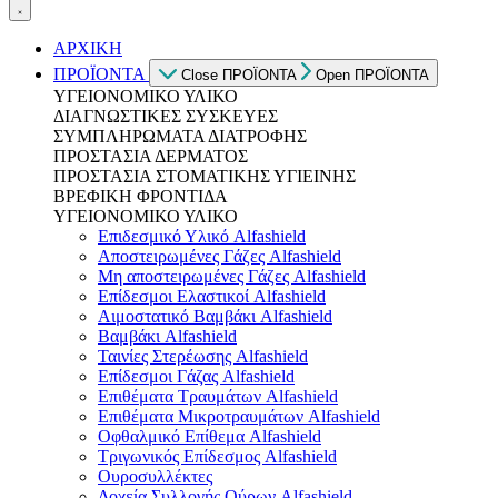
ΑΡΧΙΚΗ
ΠΡΟΪΟΝΤΑ
Close ΠΡΟΪΟΝΤΑ
Open ΠΡΟΪΟΝΤΑ
ΥΓΕΙΟΝΟΜΙΚΟ ΥΛΙΚΟ
ΔΙΑΓΝΩΣΤΙΚΕΣ ΣΥΣΚΕΥΕΣ
ΣΥΜΠΛΗΡΩΜΑΤΑ ΔΙΑΤΡΟΦΗΣ
ΠΡΟΣΤΑΣΙΑ ΔΕΡΜΑΤΟΣ
ΠΡΟΣΤΑΣΙΑ ΣΤΟΜΑΤΙΚΗΣ ΥΓΙΕΙΝΗΣ
ΒΡΕΦΙΚΗ ΦΡΟΝΤΙΔΑ
ΥΓΕΙΟΝΟΜΙΚΟ ΥΛΙΚΟ
Επιδεσμικό Υλικό Alfashield
Αποστειρωμένες Γάζες Alfashield
Μη αποστειρωμένες Γάζες Alfashield
Επίδεσμοι Ελαστικοί Alfashield
Αιμοστατικό Βαμβάκι Alfashield
Βαμβάκι Alfashield
Ταινίες Στερέωσης Alfashield
Επίδεσμοι Γάζας Alfashield
Επιθέματα Τραυμάτων Alfashield
Επιθέματα Μικροτραυμάτων Alfashield
Οφθαλμικό Eπίθεμα Alfashield
Τριγωνικός Επίδεσμος Alfashield
Ουροσυλλέκτες
Δοχεία Συλλογής Ούρων Alfashield