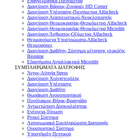
Επαγγελματικά Πιεσόμετρα
Διαχείριση Βάρους-Ζυγαριές HD Corner
Διαχείριση Υπέρτασης-Πιεσόμετρα Alfacheck
Διαχείριση Αναπνευστικού-Νεφελοποιητής
Διαχείριση Θερμοκρασίας-Θερμόμετρα Alfacheck
Διαχείριση Θερμοκρασίας-Θερμόμετρα Microlife
Διαχείριση Άσθματος-Οξύμετρα Alfacheck
Θερμαινόμενα Υποστρώματα-Alfacheck
Θερμοφόρες
Διαχείριση Διαβήτη- Σύστημα μέτρησης γλυκόζης
Bionime
Εξαρτήματα Ανταλλακτικά Microlife
ΣΥΜΠΛΗΡΩΜΑΤΑ ΔΙΑΤΡΟΦΗΣ
Άγχος-Αϋπνία Stress
Διαχείριση Χοληστερόλης
Διαχείριση Υπέρτασης
Διαχείριση Διαβήτη
Θωράκιση Ανοσοποιητικού
Πονόλαιμος-Βήχας-Βραχνάδα
Αντιμετώπιση Δυσκοιλιότητας
Eνέργεια-Τόνωση
Ρινικό Σύστημα
Λιποσωμιακά Συμπληρώματα Διατροφής
Ουροποιητικό Σύστημα
Υποστήριξη Πεπτικού