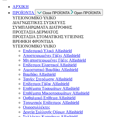
ΑΡΧΙΚΗ
ΠΡΟΪΟΝΤΑ
Close ΠΡΟΪΟΝΤΑ
Open ΠΡΟΪΟΝΤΑ
ΥΓΕΙΟΝΟΜΙΚΟ ΥΛΙΚΟ
ΔΙΑΓΝΩΣΤΙΚΕΣ ΣΥΣΚΕΥΕΣ
ΣΥΜΠΛΗΡΩΜΑΤΑ ΔΙΑΤΡΟΦΗΣ
ΠΡΟΣΤΑΣΙΑ ΔΕΡΜΑΤΟΣ
ΠΡΟΣΤΑΣΙΑ ΣΤΟΜΑΤΙΚΗΣ ΥΓΙΕΙΝΗΣ
ΒΡΕΦΙΚΗ ΦΡΟΝΤΙΔΑ
ΥΓΕΙΟΝΟΜΙΚΟ ΥΛΙΚΟ
Επιδεσμικό Υλικό Alfashield
Αποστειρωμένες Γάζες Alfashield
Μη αποστειρωμένες Γάζες Alfashield
Επίδεσμοι Ελαστικοί Alfashield
Αιμοστατικό Βαμβάκι Alfashield
Βαμβάκι Alfashield
Ταινίες Στερέωσης Alfashield
Επίδεσμοι Γάζας Alfashield
Επιθέματα Τραυμάτων Alfashield
Επιθέματα Μικροτραυμάτων Alfashield
Οφθαλμικό Eπίθεμα Alfashield
Τριγωνικός Επίδεσμος Alfashield
Ουροσυλλέκτες
Δοχεία Συλλογής Ούρων Alfashield
Συλλέκτες Κοπράνων Alfashield