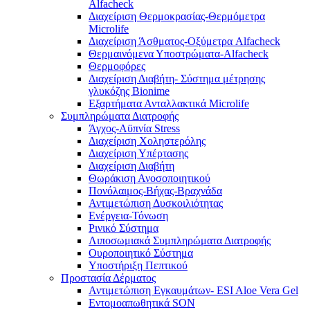
Alfacheck
Διαχείριση Θερμοκρασίας-Θερμόμετρα
Microlife
Διαχείριση Άσθματος-Οξύμετρα Alfacheck
Θερμαινόμενα Υποστρώματα-Alfacheck
Θερμοφόρες
Διαχείριση Διαβήτη- Σύστημα μέτρησης
γλυκόζης Bionime
Εξαρτήματα Ανταλλακτικά Microlife
Συμπληρώματα Διατροφής
Άγχος-Αϋπνία Stress
Διαχείριση Χοληστερόλης
Διαχείριση Υπέρτασης
Διαχείριση Διαβήτη
Θωράκιση Ανοσοποιητικού
Πονόλαιμος-Βήχας-Βραχνάδα
Αντιμετώπιση Δυσκοιλιότητας
Eνέργεια-Τόνωση
Ρινικό Σύστημα
Λιποσωμιακά Συμπληρώματα Διατροφής
Ουροποιητικό Σύστημα
Υποστήριξη Πεπτικού
Προστασία Δέρματος
Αντιμετώπιση Εγκαυμάτων- ESI Aloe Vera Gel
Εντομοαπωθητικά SON