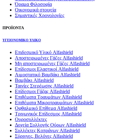
Όραμα Φιλοσοφία
Οικονομικά στοιχεία
Σημαντικές Χρονολογίες
ΠΡΟΪΟΝΤΑ
ΥΓΕΙΟΝΟΜΙΚΟ ΥΛΙΚΟ
Επιδεσμικό Υλικό Alfashield
Αποστειρωμένες Γάζες Alfashield
Μη αποστειρωμένες Γάζες Alfashield
Επίδεσμοι Ελαστικοί Alfashield
Αιμοστατικό Βαμβάκι Alfashield
Βαμβάκι Alfashield
Ταινίες Στερέωσης Alfashield
Επίδεσμοι Γάζας Alfashield
Επιθέματα Τραυμάτων Alfashield
Επιθέματα Μικροτραυμάτων Alfashield
Οφθαλμικό Eπίθεμα Alfashield
Τριγωνικός Επίδεσμος Alfashield
Ουροσυλλέκτες
Δοχεία Συλλογής Ούρων Alfashield
Συλλέκτες Κοπράνων Alfashield
Σύριγγες, Βελόνες Alfashield