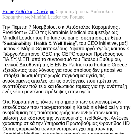
Home
Εκθέσεις - Συνέδρια
Συμμετοχή του κ. Απόστολου
Καραμπίνη ως Mindful Leader του Fortune
Την Πέμπτη 7 Νοεμβρίου, ο κ. Απόστολος Καραμπίνης ,
President & CEO της Karabinis Medical συμμετείχε ως
Mindful Leader του Fortune σε panel συζήτησης με θέμα
“𝐒𝐮𝐬𝐭𝐚𝐢𝐧𝐚𝐛𝐢𝐥𝐢𝐭𝐲, 𝐇𝐞𝐚𝐥𝐭𝐡 & 𝐖𝐞𝐥𝐥 𝐁𝐞𝐢𝐧𝐠”, του CEO Initiative, μαζί
με τον κ. Μάριο Θεμιστοκλέους, Υφυπουργό Υγείας και τον κ.
Γιώργο Λαμπρινό, CEO της GEPGroup και Πρόεδρος του
ΠΑ.ΣΥ.Μ.ΕΠ, υπό το συντονισμό του Παύλου Ευθυμίου,
Γενικού Διευθυντή της Ε.ΕΝ.Ε/ Partner στο Fortune Greece,
εξετάζοντας τους λόγους για τους οποίους δεν μπορεί να
υπάρξει βιωσιμότητα χωρίς παγκόσμια υγεία, τις
αναδυόμενες απειλές και τις συνέργειες που πρέπει να
αναπτύξουν πολιτεία και ιδιωτικός τομέας για την ανάπτυξη
ενός νέου μοντέλου πρόληψης στην υγεία.
Ο κ. Καραμπίνης, τόνισε τη σημασία των συντονισμένων
επενδύσεων που πραγματοποιεί η Karabinis Medical για την
αναβάθμιση της ποιότητας ζωής των ανθρώπων και τη
μείωση του κόστους της υγειονομικής περίθαλψης. Ανέφερε
χαρακτηριστικά την Υπηρεσία Πρωτοβάθμιας Φροντίδας HD
Corner, κορωνίδα των καινοτόμων εγχειρημάτων της