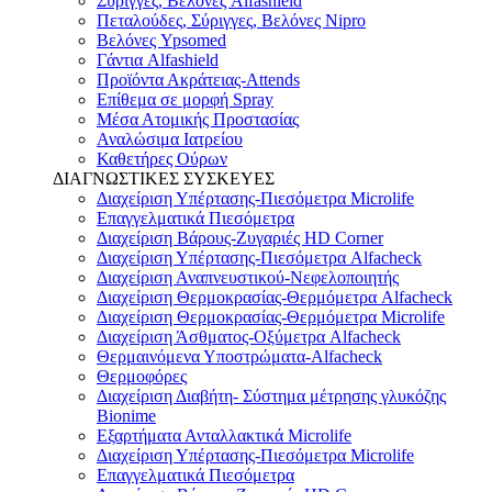
Σύριγγες, Βελόνες Alfashield
Πεταλούδες, Σύριγγες, Βελόνες Nipro
Βελόνες Ypsomed
Γάντια Alfashield
Προϊόντα Ακράτειας-Attends
Επίθεμα σε μορφή Spray
Μέσα Ατομικής Προστασίας
Αναλώσιμα Ιατρείου
Καθετήρες Ούρων
ΔΙΑΓΝΩΣΤΙΚΕΣ ΣΥΣΚΕΥΕΣ
Διαχείριση Υπέρτασης-Πιεσόμετρα Microlife
Επαγγελματικά Πιεσόμετρα
Διαχείριση Βάρους-Ζυγαριές HD Corner
Διαχείριση Υπέρτασης-Πιεσόμετρα Alfacheck
Διαχείριση Αναπνευστικού-Νεφελοποιητής
Διαχείριση Θερμοκρασίας-Θερμόμετρα Alfacheck
Διαχείριση Θερμοκρασίας-Θερμόμετρα Microlife
Διαχείριση Άσθματος-Οξύμετρα Alfacheck
Θερμαινόμενα Υποστρώματα-Alfacheck
Θερμοφόρες
Διαχείριση Διαβήτη- Σύστημα μέτρησης γλυκόζης
Bionime
Εξαρτήματα Ανταλλακτικά Microlife
Διαχείριση Υπέρτασης-Πιεσόμετρα Microlife
Επαγγελματικά Πιεσόμετρα