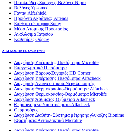
Πεταλούδες, Σύριγγες, Βελόνες Nipro
Βελόνες Ypsomed
Γάντια Alfashield
Προϊόντα Ακράτειας-Attends
Επίθεμα σε μορφή Spray
Μέσα Ατομικής Προστασίας
Αναλώσιμα Ιατρείου
Καθετήρες Ούρων
ΔΙΑΓΝΩΣΤΙΚΕΣ ΣΥΣΚΕΥΕΣ
Διαχείριση Υπέρτασης-Πιεσόμετρα Microlife
Επαγγελματικά Πιεσόμετρα
Διαχείριση Βάρους-Ζυγαριές HD Corner
Διαχείριση Υπέρτασης-Πιεσόμετρα Alfacheck
Διαχείριση Αναπνευστικού-Νεφελοποιητής
Διαχείριση Θερμοκρασίας-Θερμόμετρα Alfacheck
Διαχείριση Θερμοκρασίας-Θερμόμετρα Microlife
Διαχείριση Άσθματος-Οξύμετρα Alfacheck
Θερμαινόμενα Υποστρώματα-Alfacheck
Θερμοφόρες
Διαχείριση Διαβήτη- Σύστημα μέτρησης γλυκόζης Bionime
Εξαρτήματα Ανταλλακτικά Microlife
Διαχείριση Υπέρτασης-Πιεσόμετρα Microlife