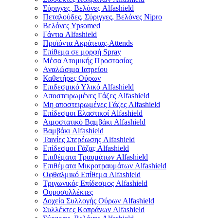
Σύριγγες, Βελόνες Alfashield
Πεταλούδες, Σύριγγες, Βελόνες Nipro
Βελόνες Ypsomed
Γάντια Alfashield
Προϊόντα Ακράτειας-Attends
Επίθεμα σε μορφή Spray
Μέσα Ατομικής Προστασίας
Αναλώσιμα Ιατρείου
Καθετήρες Ούρων
Επιδεσμικό Υλικό Alfashield
Αποστειρωμένες Γάζες Alfashield
Μη αποστειρωμένες Γάζες Alfashield
Επίδεσμοι Ελαστικοί Alfashield
Αιμοστατικό Βαμβάκι Alfashield
Βαμβάκι Alfashield
Ταινίες Στερέωσης Alfashield
Επίδεσμοι Γάζας Alfashield
Επιθέματα Τραυμάτων Alfashield
Επιθέματα Μικροτραυμάτων Alfashield
Οφθαλμικό Eπίθεμα Alfashield
Τριγωνικός Επίδεσμος Alfashield
Ουροσυλλέκτες
Δοχεία Συλλογής Ούρων Alfashield
Συλλέκτες Κοπράνων Alfashield