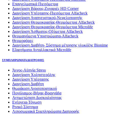
Επαγγελματικά Πιεσόμετρα
Διαχείριση Βάρους-Ζυγαριές HD Corner
Διαχείριση Υπέρτασης-Πιεσόμετρα Alfacheck
Διαχείριση Αναπνευστικού-Νεφελοποιητής
Διαχείριση Θερμοκρασίας-Θερμόμετρα Alfacheck
Διαχείριση Θερμοκρασίας-Θερμόμετρα Microlife
Διαχείριση Άσθματος-Οξύμετρα Alfacheck
Θερμαινόμενα Υποστρώματα-Alfacheck
Θερμοφόρες
Διαχείριση Διαβήτη- Σύστημα μέτρησης γλυκόζης Bionime
Εξαρτήματα Ανταλλακτικά Microlife
ΣΥΜΠΛΗΡΩΜΑΤΑ ΔΙΑΤΡΟΦΗΣ
Άγχος-Αϋπνία Stress
Διαχείριση Χοληστερόλης
Διαχείριση Υπέρτασης
Διαχείριση Διαβήτη
Θωράκιση Ανοσοποιητικού
Πονόλαιμος-Βήχας-Βραχνάδα
Αντιμετώπιση Δυσκοιλιότητας
Eνέργεια-Τόνωση
Ρινικό Σύστημα
Λιποσωμιακά Συμπληρώματα Διατροφής