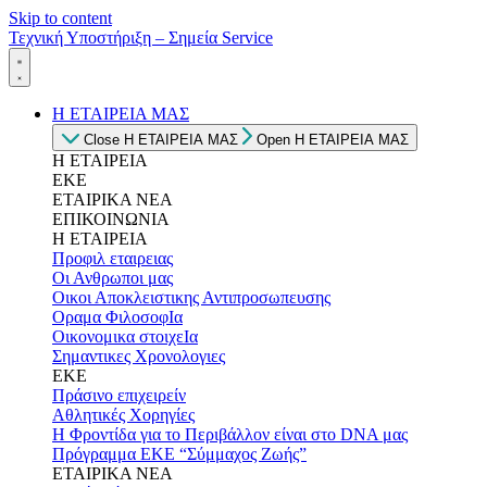
Skip to content
Τεχνική Υποστήριξη – Σημεία Service
Η ΕΤΑΙΡΕΙΑ ΜΑΣ
Close Η ΕΤΑΙΡΕΙΑ ΜΑΣ
Open Η ΕΤΑΙΡΕΙΑ ΜΑΣ
Η ΕΤΑΙΡΕΙΑ
ΕΚΕ
ΕΤΑΙΡΙΚΑ ΝΕΑ
ΕΠΙΚΟΙΝΩΝΙΑ
Η ΕΤΑΙΡΕΙΑ
Προφιλ εταιρειας
Οι Ανθρωποι μας
Οικοι Αποκλειστικης Αντιπροσωπευσης
Οραμα ΦιλοσοφΙα
Οικονομικα στοιχεΙα
Σημαντικες Χρονολογιες
ΕΚΕ
Πράσινο επιχειρείν
Αθλητικές Χορηγίες
Η Φροντίδα για το Περιβάλλον είναι στο DNA μας
Πρόγραμμα ΕΚΕ “Σύμμαχος Ζωής”
ΕΤΑΙΡΙΚΑ ΝΕΑ