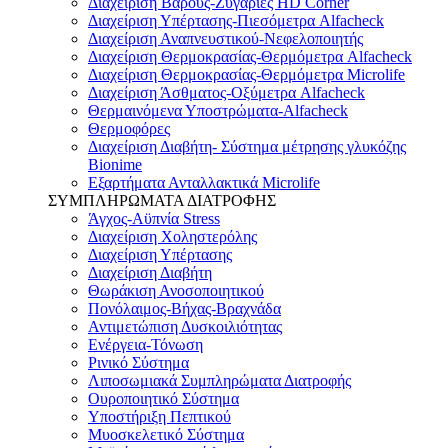
Διαχείριση Βάρους-Ζυγαριές HD Corner
Διαχείριση Υπέρτασης-Πιεσόμετρα Alfacheck
Διαχείριση Αναπνευστικού-Νεφελοποιητής
Διαχείριση Θερμοκρασίας-Θερμόμετρα Alfacheck
Διαχείριση Θερμοκρασίας-Θερμόμετρα Microlife
Διαχείριση Άσθματος-Οξύμετρα Alfacheck
Θερμαινόμενα Υποστρώματα-Alfacheck
Θερμοφόρες
Διαχείριση Διαβήτη- Σύστημα μέτρησης γλυκόζης
Bionime
Εξαρτήματα Ανταλλακτικά Microlife
ΣΥΜΠΛΗΡΩΜΑΤΑ ΔΙΑΤΡΟΦΗΣ
Άγχος-Αϋπνία Stress
Διαχείριση Χοληστερόλης
Διαχείριση Υπέρτασης
Διαχείριση Διαβήτη
Θωράκιση Ανοσοποιητικού
Πονόλαιμος-Βήχας-Βραχνάδα
Αντιμετώπιση Δυσκοιλιότητας
Eνέργεια-Τόνωση
Ρινικό Σύστημα
Λιποσωμιακά Συμπληρώματα Διατροφής
Ουροποιητικό Σύστημα
Υποστήριξη Πεπτικού
Μυοσκελετικό Σύστημα