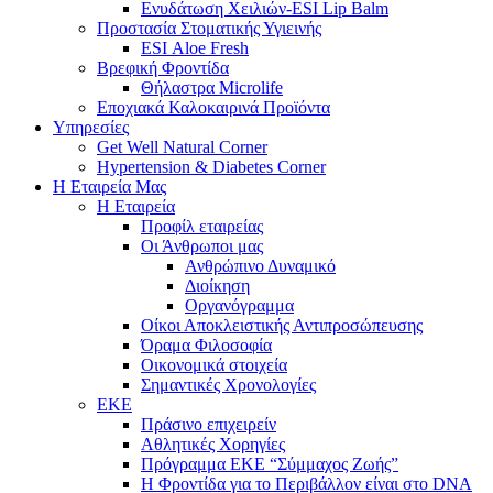
Ενυδάτωση Χειλιών-ESI Lip Balm
Προστασία Στοματικής Υγιεινής
ESI Αloe Fresh
Βρεφική Φροντίδα
Θήλαστρα Microlife
Εποχιακά Καλοκαιρινά Προϊόντα
Υπηρεσίες
Get Well Natural Corner
Hypertension & Diabetes Corner
Η Εταιρεία Μας
Η Εταιρεία
Προφίλ εταιρείας
Οι Άνθρωποι μας
Ανθρώπινο Δυναμικό
Διοίκηση
Οργανόγραμμα
Οίκοι Αποκλειστικής Αντιπροσώπευσης
Όραμα Φιλοσοφία
Οικονομικά στοιχεία
Σημαντικές Χρονολογίες
ΕΚΕ
Πράσινο επιχειρείν
Αθλητικές Χορηγίες
Πρόγραμμα ΕΚΕ “Σύμμαχος Ζωής”
Η Φροντίδα για το Περιβάλλον είναι στο DNA