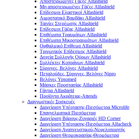
Αποστειρωμένες Γάζες Alfashield
Μη αποστειρωμένες Γάζες Alfashield
Επίδεσμοι Ελαστικοί Alfashield
Αιμοστατικό Βαμβάκι Alfashield
Ταινίες Στερέωσης Alfashield
Επίδεσμοι Γάζας Alfashield
Επιθέματα Τραυμάτων Alfashield
Επιθέματα Μικροτραυμάτων Alfashield
Οφθαλμικό Eπίθεμα Alfashield
Τριγωνικός Επίδεσμος Alfashield
Δοχεία Συλλογής Ούρων Alfashield
Συλλέκτες Κοπράνων Alfashield
Σύριγγες, Βελόνες Alfashield
Πεταλούδες, Σύριγγες, Βελόνες Nipro
Βελόνες Ypsomed
Μάσκες Προστασίας Alfashield
Γάντια Alfashield
Προϊόντα Ακράτειας-Attends
Διαγνωστικές Συσκευές
Διαχείριση Υπέρτασης-Πιεσόμετρα Microlife
Επαγγελματικά Πιεσόμετρα
Διαχείριση Βάρους-Ζυγαριές HD Corner
Διαχείριση Υπέρτασης-Πιεσόμετρα Alfacheck
Διαχείριση Αναπνευστικού-Νεφελοποιητής
Διαχείριση Θερμοκρασίας-Θερμόμετρα