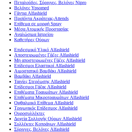
Πεταλούδες, Σύριγγες, Βελόνες Nipro
Βελόνες Ypsomed
Γάντια Alfashield
Προϊόντα Ακράτειας-Attends
Επίθεμα σε μορφή Spray
Μέσα Ατομικής Προστασίας
Αναλώσιμα Ιατρείου
Καθετήρες Ούρων
Επιδεσμικό Υλικό Alfashield
Αποστειρωμένες Γάζες Alfashield
Μη αποστειρωμένες Γάζες Alfashield
Επίδεσμοι Ελαστικοί Alfashield
Αιμοστατικό Βαμβάκι Alfashield
Βαμβάκι Alfashield
Ταινίες Στερέωσης Alfashield
Επίδεσμοι Γάζας Alfashield
Επιθέματα Τραυμάτων Alfashield
Επιθέματα Μικροτραυμάτων Alfashield
Οφθαλμικό Eπίθεμα Alfashield
Τριγωνικός Επίδεσμος Alfashield
Ουροσυλλέκτες
Δοχεία Συλλογής Ούρων Alfashield
Συλλέκτες Κοπράνων Alfashield
Σύριγγες, Βελόνες Alfashield