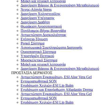
Μυϊκή και νευρική λειτουργία
Διαχείριση Βάρους & Ενεργοποίηση Μεταβολισμού
Άγχος-Αϋπνία Stress
Διαχείριση Χοληστερόλης
Διαχείριση Υπέρτασης
Διαχείριση Διαβήτη
Θωράκιση Ανοσοποιητικού
Πονόλαιμος-Βήχας-Βραχνάδα
Αντιμετώπιση Δυσκοιλιότητας
Eνέργεια-Τόνωση
Ρινικό Σύστημα
Λιποσωμιακά Συμπληρώματα Διατροφής
Ουροποιητικό Σύστημα
Υποστήριξη Πεπτικού
Μυοσκελετικό Σύστημα
Μυϊκή και νευρική λειτουργία
Διαχείριση Βάρους & Ενεργοποίηση Μεταβολισμού
ΠΡΟΣΤΑΣΙΑ ΔΕΡΜΑΤΟΣ
Αντιμετώπιση Εγκαυμάτων- ESI Aloe Vera Gel
Εντομοαπωθητικά SON
Ενυδάτωση Χειλιών-ESI Lip Balm
Ενυδάτωση και Επανόρθωση Alfaplastin Derma
Αντιμετώπιση Εγκαυμάτων- ESI Aloe Vera Gel
Εντομοαπωθητικά SON
Ενυδάτωση Χειλιών-ESI Lip Balm