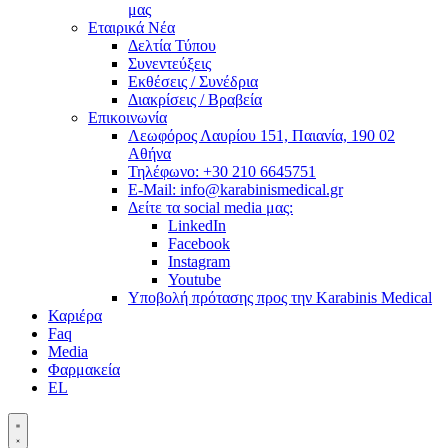
μας
Εταιρικά Νέα
Δελτία Τύπου
Συνεντεύξεις
Εκθέσεις / Συνέδρια
Διακρίσεις / Βραβεία
Επικοινωνία
Λεωφόρος Λαυρίου 151, Παιανία, 190 02
Αθήνα
Τηλέφωνο: +30 210 6645751
E-Mail: info@karabinismedical.gr
Δείτε τα social media μας:
LinkedIn
Facebook
Instagram
Youtube
Υποβολή πρότασης προς την Karabinis Medical
Καριέρα
Faq
Media
Φαρμακεία
EL