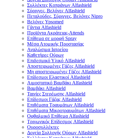
Συλλέκτες Κοπράνων Alfashield
Σύριγγες, Βελόνες Alfashield
Πεταλούδες, Σύριγγες, Βελόνες Nipro
Βελόνες Ypsomed
Γάντια Alfashield
Προϊόντα Ακράτειας-Attends
Επίθεμα σε μορφή Spray
Μέσα Ατομικής Προστασίας
Αναλώσιμα Ιατρείου
Καθετήρες Ούρων
Επιδεσμικό Υλικό Alfashield
Αποστειρωμένες Γάζες Alfashield
Μη αποστειρωμένες Γάζες Alfashield
Επίδεσμοι Ελαστικοί Alfashield
Αιμοστατικό Βαμβάκι Alfashield
Βαμβάκι Alfashield
Ταινίες Στερέωσης Alfashield
Επίδεσμοι Γάζας Alfashield
Επιθέματα Τραυμάτων Alfashield
Επιθέματα Μικροτραυμάτων Alfashield
Οφθαλμικό Eπίθεμα Alfashield
Τριγωνικός Επίδεσμος Alfashield
Ουροσυλλέκτες
Δοχεία Συλλογής Ούρων Alfashield