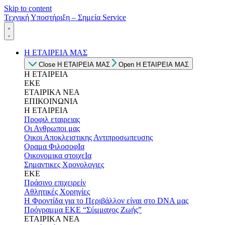
Skip to content
Τεχνική Υποστήριξη – Σημεία Service
Η ΕΤΑΙΡΕΙΑ ΜΑΣ
Close Η ΕΤΑΙΡΕΙΑ ΜΑΣ
Open Η ΕΤΑΙΡΕΙΑ ΜΑΣ
Η ΕΤΑΙΡΕΙΑ
ΕΚΕ
ΕΤΑΙΡΙΚΑ ΝΕΑ
ΕΠΙΚΟΙΝΩΝΙΑ
Η ΕΤΑΙΡΕΙΑ
Προφιλ εταιρειας
Οι Ανθρωποι μας
Οικοι Αποκλειστικης Αντιπροσωπευσης
Οραμα ΦιλοσοφΙα
Οικονομικα στοιχεΙα
Σημαντικες Χρονολογιες
ΕΚΕ
Πράσινο επιχειρείν
Αθλητικές Χορηγίες
Η Φροντίδα για το Περιβάλλον είναι στο DNA μας
Πρόγραμμα ΕΚΕ “Σύμμαχος Ζωής”
ΕΤΑΙΡΙΚΑ ΝΕΑ