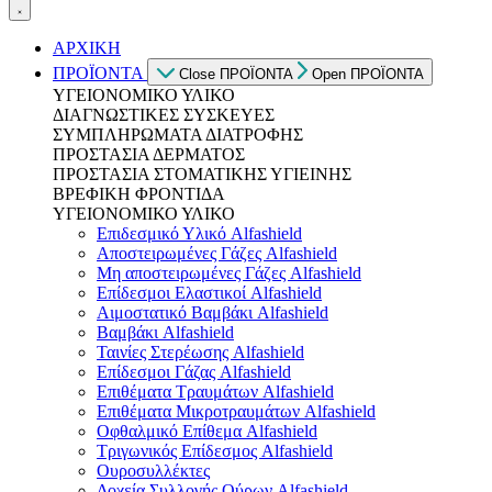
ΑΡΧΙΚΗ
ΠΡΟΪΟΝΤΑ
Close ΠΡΟΪΟΝΤΑ
Open ΠΡΟΪΟΝΤΑ
ΥΓΕΙΟΝΟΜΙΚΟ ΥΛΙΚΟ
ΔΙΑΓΝΩΣΤΙΚΕΣ ΣΥΣΚΕΥΕΣ
ΣΥΜΠΛΗΡΩΜΑΤΑ ΔΙΑΤΡΟΦΗΣ
ΠΡΟΣΤΑΣΙΑ ΔΕΡΜΑΤΟΣ
ΠΡΟΣΤΑΣΙΑ ΣΤΟΜΑΤΙΚΗΣ ΥΓΙΕΙΝΗΣ
ΒΡΕΦΙΚΗ ΦΡΟΝΤΙΔΑ
ΥΓΕΙΟΝΟΜΙΚΟ ΥΛΙΚΟ
Επιδεσμικό Υλικό Alfashield
Αποστειρωμένες Γάζες Alfashield
Μη αποστειρωμένες Γάζες Alfashield
Επίδεσμοι Ελαστικοί Alfashield
Αιμοστατικό Βαμβάκι Alfashield
Βαμβάκι Alfashield
Ταινίες Στερέωσης Alfashield
Επίδεσμοι Γάζας Alfashield
Επιθέματα Τραυμάτων Alfashield
Επιθέματα Μικροτραυμάτων Alfashield
Οφθαλμικό Eπίθεμα Alfashield
Τριγωνικός Επίδεσμος Alfashield
Ουροσυλλέκτες
Δοχεία Συλλογής Ούρων Alfashield