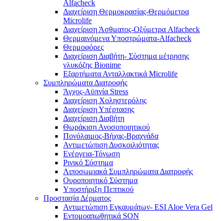
Alfacheck
Διαχείριση Θερμοκρασίας-Θερμόμετρα
Microlife
Διαχείριση Άσθματος-Οξύμετρα Alfacheck
Θερμαινόμενα Υποστρώματα-Alfacheck
Θερμοφόρες
Διαχείριση Διαβήτη- Σύστημα μέτρησης
γλυκόζης Bionime
Εξαρτήματα Ανταλλακτικά Microlife
Συμπληρώματα Διατροφής
Άγχος-Αϋπνία Stress
Διαχείριση Χοληστερόλης
Διαχείριση Υπέρτασης
Διαχείριση Διαβήτη
Θωράκιση Ανοσοποιητικού
Πονόλαιμος-Βήχας-Βραχνάδα
Αντιμετώπιση Δυσκοιλιότητας
Eνέργεια-Τόνωση
Ρινικό Σύστημα
Λιποσωμιακά Συμπληρώματα Διατροφής
Ουροποιητικό Σύστημα
Υποστήριξη Πεπτικού
Προστασία Δέρματος
Αντιμετώπιση Εγκαυμάτων- ESI Aloe Vera Gel
Εντομοαπωθητικά SON