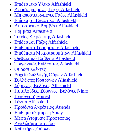
Επιδεσμικό Υλικό Alfashield
Αποστειρωμένες Γάζες Alfashield
Μη αποστειρωμένες Γάζες Alfashield
Επίδεσμοι Ελαστικοί Alfashield
Αιμοστατικό Βαμβάκι Alfashield
Βαμβάκι Alfashield
Ταινίες Στερέωσης Alfashield
Επίδεσμοι Γάζας Alfashield
Επιθέματα Τραυμάτων Alfashield
Επιθέματα Μικροτραυμάτων Alfashield
Οφθαλμικό Eπίθεμα Alfashield
Τριγωνικός Επίδεσμος Alfashield
Ουροσυλλέκτες
Δοχεία Συλλογής Ούρων Alfashield
Συλλέκτες Κοπράνων Alfashield
Σύριγγες, Βελόνες Alfashield
Πεταλούδες, Σύριγγες, Βελόνες Nipro
Βελόνες Ypsomed
Γάντια Alfashield
Προϊόντα Ακράτειας-Attends
Επίθεμα σε μορφή Spray
Μέσα Ατομικής Προστασίας
Αναλώσιμα Ιατρείου
Καθετήρες Ούρων