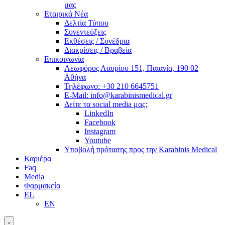
μας
Εταιρικά Νέα
Δελτία Τύπου
Συνεντεύξεις
Εκθέσεις / Συνέδρια
Διακρίσεις / Βραβεία
Επικοινωνία
Λεωφόρος Λαυρίου 151, Παιανία, 190 02
Αθήνα
Τηλέφωνο: +30 210 6645751
E-Mail: info@karabinismedical.gr
Δείτε τα social media μας:
LinkedIn
Facebook
Instagram
Youtube
Υποβολή πρότασης προς την Karabinis Medical
Καριέρα
Faq
Media
Φαρμακεία
EL
EN