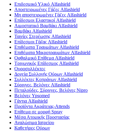
Επιδεσμικό Υλικό Alfashield
Αποστειρωμένες Γάζες Alfashield
Μη αποστειρωμένες Γάζες Alfashield
Επίδεσμοι Ελαστικοί Alfashield
Αιμοστατικό Βαμβάκι Alfashield
Βαμβάκι Alfashield
Ταινίες Στερέωσης Alfashield
Επίδεσμοι Γάζας Alfashield
Επιθέματα Τραυμάτων Alfashield
Επιθέματα Μικροτραυμάτων Alfashield
Οφθαλμικό Eπίθεμα Alfashield
Τριγωνικός Επίδεσμος Alfashield
Ουροσυλλέκτες
Δοχεία Συλλογής Ούρων Alfashield
Συλλέκτες Κοπράνων Alfashield
Σύριγγες, Βελόνες Alfashield
Πεταλούδες, Σύριγγες, Βελόνες Nipro
Βελόνες Ypsomed
Γάντια Alfashield
Προϊόντα Ακράτειας-Attends
Επίθεμα σε μορφή Spray
Μέσα Ατομικής Προστασίας
Αναλώσιμα Ιατρείου
Καθετήρες Ούρων