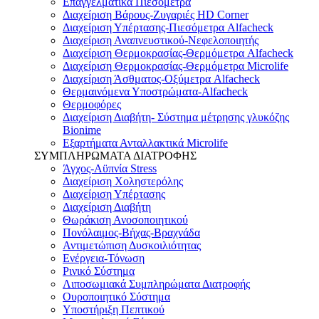
Επαγγελματικά Πιεσόμετρα
Διαχείριση Βάρους-Ζυγαριές HD Corner
Διαχείριση Υπέρτασης-Πιεσόμετρα Alfacheck
Διαχείριση Αναπνευστικού-Νεφελοποιητής
Διαχείριση Θερμοκρασίας-Θερμόμετρα Alfacheck
Διαχείριση Θερμοκρασίας-Θερμόμετρα Microlife
Διαχείριση Άσθματος-Οξύμετρα Alfacheck
Θερμαινόμενα Υποστρώματα-Alfacheck
Θερμοφόρες
Διαχείριση Διαβήτη- Σύστημα μέτρησης γλυκόζης
Bionime
Εξαρτήματα Ανταλλακτικά Microlife
ΣΥΜΠΛΗΡΩΜΑΤΑ ΔΙΑΤΡΟΦΗΣ
Άγχος-Αϋπνία Stress
Διαχείριση Χοληστερόλης
Διαχείριση Υπέρτασης
Διαχείριση Διαβήτη
Θωράκιση Ανοσοποιητικού
Πονόλαιμος-Βήχας-Βραχνάδα
Αντιμετώπιση Δυσκοιλιότητας
Eνέργεια-Τόνωση
Ρινικό Σύστημα
Λιποσωμιακά Συμπληρώματα Διατροφής
Ουροποιητικό Σύστημα
Υποστήριξη Πεπτικού