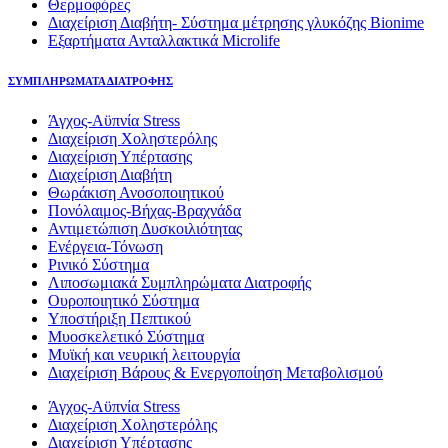
Θερμοφόρες
Διαχείριση Διαβήτη- Σύστημα μέτρησης γλυκόζης Bionime
Εξαρτήματα Ανταλλακτικά Microlife
ΣΥΜΠΛΗΡΩΜΑΤΑ ΔΙΑΤΡΟΦΗΣ
Άγχος-Αϋπνία Stress
Διαχείριση Χοληστερόλης
Διαχείριση Υπέρτασης
Διαχείριση Διαβήτη
Θωράκιση Ανοσοποιητικού
Πονόλαιμος-Βήχας-Βραχνάδα
Αντιμετώπιση Δυσκοιλιότητας
Eνέργεια-Τόνωση
Ρινικό Σύστημα
Λιποσωμιακά Συμπληρώματα Διατροφής
Ουροποιητικό Σύστημα
Υποστήριξη Πεπτικού
Μυοσκελετικό Σύστημα
Μυϊκή και νευρική λειτουργία
Διαχείριση Βάρους & Ενεργοποίηση Μεταβολισμού
Άγχος-Αϋπνία Stress
Διαχείριση Χοληστερόλης
Διαχείριση Υπέρτασης