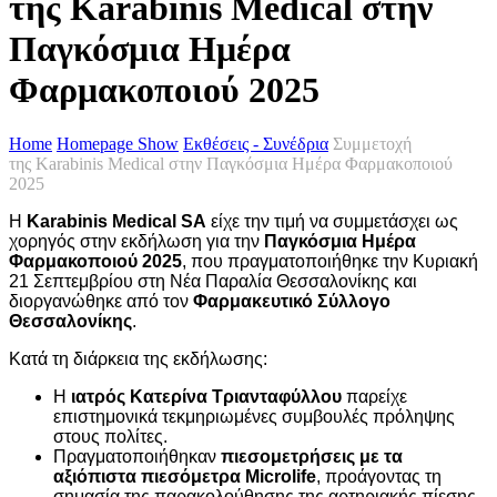
της Karabinis Medical στην
Παγκόσμια Ημέρα
Φαρμακοποιού 2025
Home
Homepage Show
Εκθέσεις - Συνέδρια
Συμμετοχή
της Karabinis Medical στην Παγκόσμια Ημέρα Φαρμακοποιού
2025
Η
Karabinis Medical SA
είχε την τιμή να συμμετάσχει ως
χορηγός στην εκδήλωση για την
Παγκόσμια Ημέρα
Φαρμακοποιού 2025
, που πραγματοποιήθηκε την Κυριακή
21 Σεπτεμβρίου στη Νέα Παραλία Θεσσαλονίκης και
διοργανώθηκε από τον
Φαρμακευτικό Σύλλογο
Θεσσαλονίκης
.
Κατά τη διάρκεια της εκδήλωσης:
Η
ιατρός Κατερίνα Τριανταφύλλου
παρείχε
επιστημονικά τεκμηριωμένες συμβουλές πρόληψης
στους πολίτες.
Πραγματοποιήθηκαν
πιεσομετρήσεις με τα
αξιόπιστα πιεσόμετρα Microlife
, προάγοντας τη
σημασία της παρακολούθησης της αρτηριακής πίεσης.