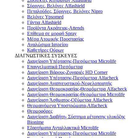
Συλλέκτες Κοπράνων Alfashield
Σύριγγες, Βελόνες Alfashield
Πεταλούδες, Σύριγγες, Βελόνες Nipro
Βελόνες Ypsomed
Γάντια Alfashield
Προϊόντα Ακράτειας-Attends
Επίθεμα σε μορφή Spray
Μέσα Ατομικής Προστασίας
Αναλώσιμα Ιατρείου
Καθετήρες Ούρων
ΔΙΑΓΝΩΣΤΙΚΕΣ ΣΥΣΚΕΥΕΣ
Διαχείριση Υπέρτασης-Πιεσόμετρα Microlife
Επαγγελματικά Πιεσόμετρα
Διαχείριση Βάρους-Ζυγαριές HD Corner
Διαχείριση Υπέρτασης-Πιεσόμετρα Alfacheck
Διαχείριση Αναπνευστικού-Νεφελοποιητής
Διαχείριση Θερμοκρασίας-Θερμόμετρα Alfacheck
Διαχείριση Θερμοκρασίας-Θερμόμετρα Microlife
Διαχείριση Άσθματος-Οξύμετρα Alfacheck
Θερμαινόμενα Υποστρώματα-Alfacheck
Θερμοφόρες
Διαχείριση Διαβήτη- Σύστημα μέτρησης γλυκόζης
Bionime
Εξαρτήματα Ανταλλακτικά Microlife
Διαχείριση Υπέρτασης-Πιεσόμετρα Microlife