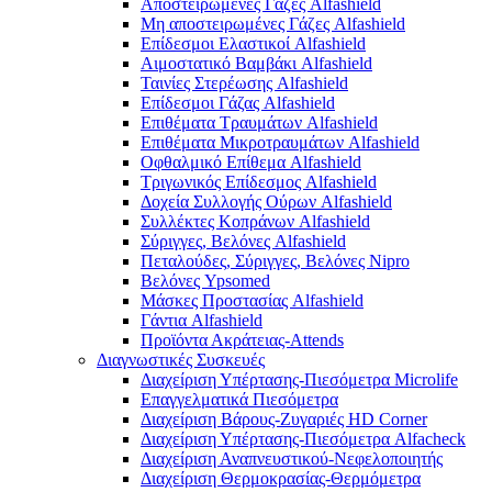
Αποστειρωμένες Γάζες Alfashield
Μη αποστειρωμένες Γάζες Alfashield
Επίδεσμοι Ελαστικοί Alfashield
Αιμοστατικό Βαμβάκι Alfashield
Ταινίες Στερέωσης Alfashield
Επίδεσμοι Γάζας Alfashield
Επιθέματα Τραυμάτων Alfashield
Επιθέματα Μικροτραυμάτων Alfashield
Οφθαλμικό Eπίθεμα Alfashield
Τριγωνικός Επίδεσμος Alfashield
Δοχεία Συλλογής Ούρων Alfashield
Συλλέκτες Κοπράνων Alfashield
Σύριγγες, Βελόνες Alfashield
Πεταλούδες, Σύριγγες, Βελόνες Nipro
Βελόνες Ypsomed
Μάσκες Προστασίας Alfashield
Γάντια Alfashield
Προϊόντα Ακράτειας-Attends
Διαγνωστικές Συσκευές
Διαχείριση Υπέρτασης-Πιεσόμετρα Microlife
Επαγγελματικά Πιεσόμετρα
Διαχείριση Βάρους-Ζυγαριές HD Corner
Διαχείριση Υπέρτασης-Πιεσόμετρα Alfacheck
Διαχείριση Αναπνευστικού-Νεφελοποιητής
Διαχείριση Θερμοκρασίας-Θερμόμετρα