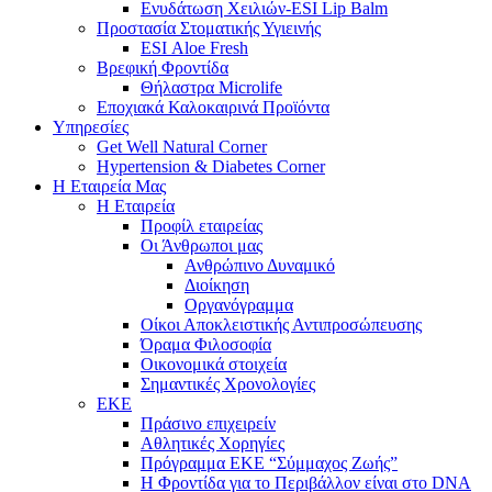
Ενυδάτωση Χειλιών-ESI Lip Balm
Προστασία Στοματικής Υγιεινής
ESI Αloe Fresh
Βρεφική Φροντίδα
Θήλαστρα Microlife
Εποχιακά Καλοκαιρινά Προϊόντα
Υπηρεσίες
Get Well Natural Corner
Hypertension & Diabetes Corner
Η Εταιρεία Μας
Η Εταιρεία
Προφίλ εταιρείας
Οι Άνθρωποι μας
Ανθρώπινο Δυναμικό
Διοίκηση
Οργανόγραμμα
Οίκοι Αποκλειστικής Αντιπροσώπευσης
Όραμα Φιλοσοφία
Οικονομικά στοιχεία
Σημαντικές Χρονολογίες
ΕΚΕ
Πράσινο επιχειρείν
Αθλητικές Χορηγίες
Πρόγραμμα ΕΚΕ “Σύμμαχος Ζωής”
Η Φροντίδα για το Περιβάλλον είναι στο DNA