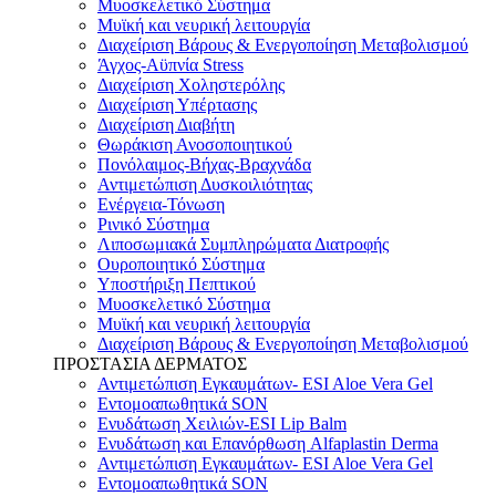
Μυοσκελετικό Σύστημα
Μυϊκή και νευρική λειτουργία
Διαχείριση Βάρους & Ενεργοποίηση Μεταβολισμού
Άγχος-Αϋπνία Stress
Διαχείριση Χοληστερόλης
Διαχείριση Υπέρτασης
Διαχείριση Διαβήτη
Θωράκιση Ανοσοποιητικού
Πονόλαιμος-Βήχας-Βραχνάδα
Αντιμετώπιση Δυσκοιλιότητας
Eνέργεια-Τόνωση
Ρινικό Σύστημα
Λιποσωμιακά Συμπληρώματα Διατροφής
Ουροποιητικό Σύστημα
Υποστήριξη Πεπτικού
Μυοσκελετικό Σύστημα
Μυϊκή και νευρική λειτουργία
Διαχείριση Βάρους & Ενεργοποίηση Μεταβολισμού
ΠΡΟΣΤΑΣΙΑ ΔΕΡΜΑΤΟΣ
Αντιμετώπιση Εγκαυμάτων- ESI Aloe Vera Gel
Εντομοαπωθητικά SON
Ενυδάτωση Χειλιών-ESI Lip Balm
Ενυδάτωση και Επανόρθωση Alfaplastin Derma
Αντιμετώπιση Εγκαυμάτων- ESI Aloe Vera Gel
Εντομοαπωθητικά SON