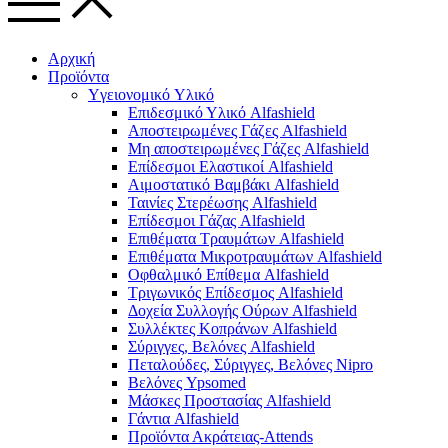
Αρχική
Προϊόντα
Yγειονομικό Yλικό
Επιδεσμικό Υλικό Alfashield
Αποστειρωμένες Γάζες Alfashield
Μη αποστειρωμένες Γάζες Alfashield
Επίδεσμοι Ελαστικοί Alfashield
Αιμοστατικό Βαμβάκι Alfashield
Ταινίες Στερέωσης Alfashield
Επίδεσμοι Γάζας Alfashield
Επιθέματα Τραυμάτων Alfashield
Επιθέματα Μικροτραυμάτων Alfashield
Οφθαλμικό Eπίθεμα Alfashield
Τριγωνικός Επίδεσμος Alfashield
Δοχεία Συλλογής Ούρων Alfashield
Συλλέκτες Κοπράνων Alfashield
Σύριγγες, Βελόνες Alfashield
Πεταλούδες, Σύριγγες, Βελόνες Nipro
Βελόνες Ypsomed
Μάσκες Προστασίας Alfashield
Γάντια Alfashield
Προϊόντα Ακράτειας-Attends