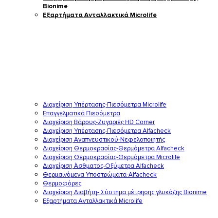
Bionime
Εξαρτήματα Ανταλλακτικά Microlife
Διαχείριση Υπέρτασης-Πιεσόμετρα Microlife
Επαγγελματικά Πιεσόμετρα
Διαχείριση Βάρους-Ζυγαριές HD Corner
Διαχείριση Υπέρτασης-Πιεσόμετρα Alfacheck
Διαχείριση Αναπνευστικού-Νεφελοποιητής
Διαχείριση Θερμοκρασίας-Θερμόμετρα Alfacheck
Διαχείριση Θερμοκρασίας-Θερμόμετρα Microlife
Διαχείριση Άσθματος-Οξύμετρα Alfacheck
Θερμαινόμενα Υποστρώματα-Alfacheck
Θερμοφόρες
Διαχείριση Διαβήτη- Σύστημα μέτρησης γλυκόζης Bionime
Εξαρτήματα Ανταλλακτικά Microlife