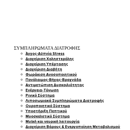
ΣΥΜΠΛΗΡΩΜΑΤΑ ΔΙΑΤΡΟΦΗΣ
Άγχος-Αϋπνία Stress
Διαχείριση Χοληστερόλης
Διαχείριση Υπέρτασης
Διαχείριση Διαβήτη
Θωράκιση Ανοσοποιητικού
Πονόλαιμος-Βήχας-Βραχνάδα
Αντιμετώπιση Δυσκοιλιότητας
Eνέργεια-Τόνωση
Ρινικό Σύστημα
Λιποσωμιακά Συμπληρώματα Διατροφής
Ουροποιητικό Σύστημα
Υποστήριξη Πεπτικού
Μυοσκελετικό Σύστημα
Μυϊκή και νευρική λειτουργία
Διαχείριση Βάρους & Ενεργοποίηση Μεταβολισμού