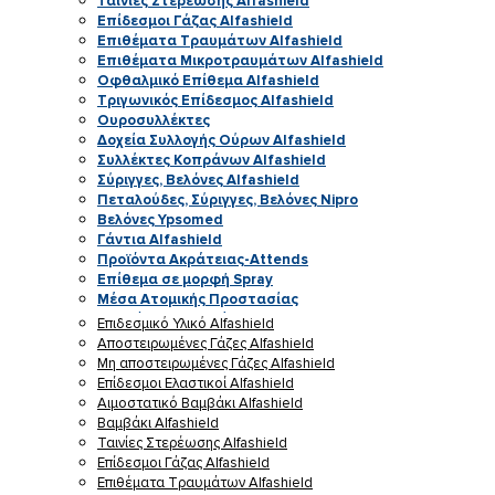
Ταινίες Στερέωσης Alfashield
Επίδεσμοι Γάζας Alfashield
Επιθέματα Τραυμάτων Alfashield
Επιθέματα Μικροτραυμάτων Alfashield
Οφθαλμικό Eπίθεμα Alfashield
Τριγωνικός Επίδεσμος Alfashield
Ουροσυλλέκτες
Δοχεία Συλλογής Ούρων Alfashield
Συλλέκτες Κοπράνων Alfashield
Σύριγγες, Βελόνες Alfashield
Πεταλούδες, Σύριγγες, Βελόνες Nipro
Βελόνες Ypsomed
Γάντια Alfashield
Προϊόντα Ακράτειας-Attends
Επίθεμα σε μορφή Spray
Μέσα Ατομικής Προστασίας
Αναλώσιμα Ιατρείου
Επιδεσμικό Υλικό Alfashield
Καθετήρες Ούρων
Αποστειρωμένες Γάζες Alfashield
Μη αποστειρωμένες Γάζες Alfashield
Επίδεσμοι Ελαστικοί Alfashield
Αιμοστατικό Βαμβάκι Alfashield
Βαμβάκι Alfashield
Ταινίες Στερέωσης Alfashield
Επίδεσμοι Γάζας Alfashield
Επιθέματα Τραυμάτων Alfashield