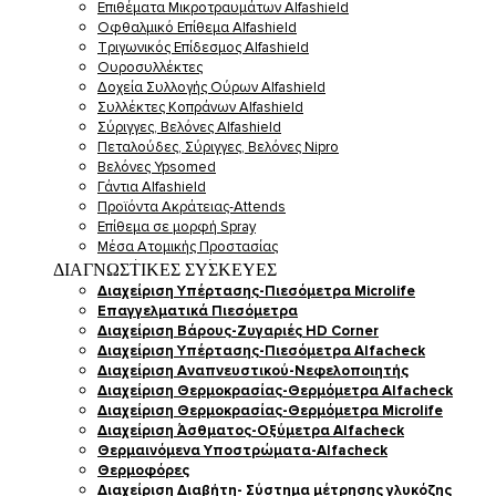
Επιθέματα Μικροτραυμάτων Alfashield
Οφθαλμικό Eπίθεμα Alfashield
Τριγωνικός Επίδεσμος Alfashield
Ουροσυλλέκτες
Δοχεία Συλλογής Ούρων Alfashield
Συλλέκτες Κοπράνων Alfashield
Σύριγγες, Βελόνες Alfashield
Πεταλούδες, Σύριγγες, Βελόνες Nipro
Βελόνες Ypsomed
Γάντια Alfashield
Προϊόντα Ακράτειας-Attends
Επίθεμα σε μορφή Spray
Μέσα Ατομικής Προστασίας
Αναλώσιμα Ιατρείου
ΔΙΑΓΝΩΣΤΙΚΕΣ ΣΥΣΚΕΥΕΣ
Καθετήρες Ούρων
Διαχείριση Υπέρτασης-Πιεσόμετρα Microlife
Επαγγελματικά Πιεσόμετρα
Διαχείριση Βάρους-Ζυγαριές HD Corner
Διαχείριση Υπέρτασης-Πιεσόμετρα Alfacheck
Διαχείριση Αναπνευστικού-Νεφελοποιητής
Διαχείριση Θερμοκρασίας-Θερμόμετρα Alfacheck
Διαχείριση Θερμοκρασίας-Θερμόμετρα Microlife
Διαχείριση Άσθματος-Οξύμετρα Alfacheck
Θερμαινόμενα Υποστρώματα-Alfacheck
Θερμοφόρες
Διαχείριση Διαβήτη- Σύστημα μέτρησης γλυκόζης