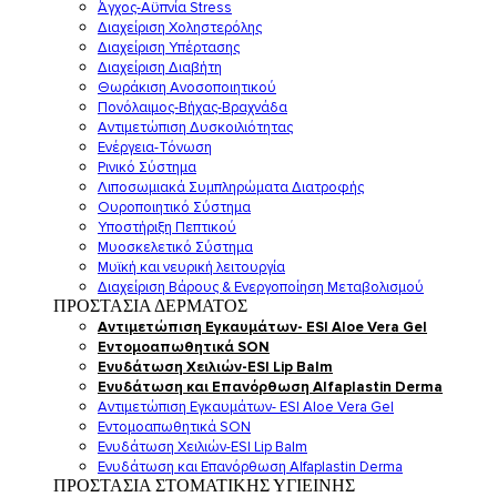
Άγχος-Αϋπνία Stress
Διαχείριση Χοληστερόλης
Διαχείριση Υπέρτασης
Διαχείριση Διαβήτη
Θωράκιση Ανοσοποιητικού
Πονόλαιμος-Βήχας-Βραχνάδα
Αντιμετώπιση Δυσκοιλιότητας
Eνέργεια-Τόνωση
Ρινικό Σύστημα
Λιποσωμιακά Συμπληρώματα Διατροφής
Ουροποιητικό Σύστημα
Υποστήριξη Πεπτικού
Μυοσκελετικό Σύστημα
Μυϊκή και νευρική λειτουργία
Διαχείριση Βάρους & Ενεργοποίηση Μεταβολισμού
ΠΡΟΣΤΑΣΙΑ ΔΕΡΜΑΤΟΣ
Αντιμετώπιση Εγκαυμάτων- ESI Aloe Vera Gel
Εντομοαπωθητικά SON
Ενυδάτωση Χειλιών-ESI Lip Balm
Ενυδάτωση και Επανόρθωση Alfaplastin Derma
Αντιμετώπιση Εγκαυμάτων- ESI Aloe Vera Gel
Εντομοαπωθητικά SON
Ενυδάτωση Χειλιών-ESI Lip Balm
Ενυδάτωση και Επανόρθωση Alfaplastin Derma
ΠΡΟΣΤΑΣΙΑ ΣΤΟΜΑΤΙΚΗΣ ΥΓΙΕΙΝΗΣ