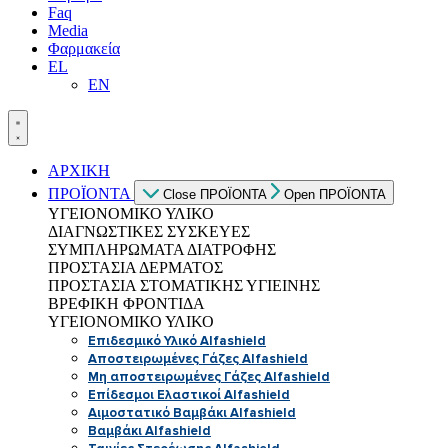
Faq
Media
Φαρμακεία
EL
EN
ΑΡΧΙΚΗ
ΠΡΟΪΟΝΤΑ
Close ΠΡΟΪΟΝΤΑ
Open ΠΡΟΪΟΝΤΑ
ΥΓΕΙΟΝΟΜΙΚΟ ΥΛΙΚΟ
ΔΙΑΓΝΩΣΤΙΚΕΣ ΣΥΣΚΕΥΕΣ
ΣΥΜΠΛΗΡΩΜΑΤΑ ΔΙΑΤΡΟΦΗΣ
ΠΡΟΣΤΑΣΙΑ ΔΕΡΜΑΤΟΣ
ΠΡΟΣΤΑΣΙΑ ΣΤΟΜΑΤΙΚΗΣ ΥΓΙΕΙΝΗΣ
ΒΡΕΦΙΚΗ ΦΡΟΝΤΙΔΑ
ΥΓΕΙΟΝΟΜΙΚΟ ΥΛΙΚΟ
Επιδεσμικό Υλικό Alfashield
Αποστειρωμένες Γάζες Alfashield
Μη αποστειρωμένες Γάζες Alfashield
Επίδεσμοι Ελαστικοί Alfashield
Αιμοστατικό Βαμβάκι Alfashield
Βαμβάκι Alfashield