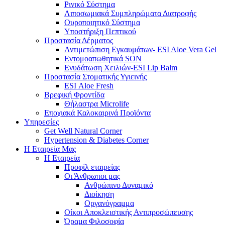
Ρινικό Σύστημα
Λιποσωμιακά Συμπληρώματα Διατροφής
Ουροποιητικό Σύστημα
Υποστήριξη Πεπτικού
Προστασία Δέρματος
Αντιμετώπιση Εγκαυμάτων- ESI Aloe Vera Gel
Εντομοαπωθητικά SON
Ενυδάτωση Χειλιών-ESI Lip Balm
Προστασία Στοματικής Υγιεινής
ESI Αloe Fresh
Βρεφική Φροντίδα
Θήλαστρα Microlife
Εποχιακά Καλοκαιρινά Προϊόντα
Υπηρεσίες
Get Well Natural Corner
Hypertension & Diabetes Corner
Η Εταιρεία Μας
Η Εταιρεία
Προφίλ εταιρείας
Οι Άνθρωποι μας
Ανθρώπινο Δυναμικό
Διοίκηση
Οργανόγραμμα
Οίκοι Αποκλειστικής Αντιπροσώπευσης
Όραμα Φιλοσοφία