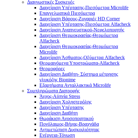
Διαγνωστικές Συσκευές
Διαχείριση Υπέρτασης-Πιεσόμετρα Microlife
Επαγγελματικά Πιεσόμετρα
Διαχείριση Βάρους-Ζυγαριές HD Corner
Διαχείριση Υπέρτασης-Πιεσόμετρα Alfacheck
Διαχείριση Αναπνευστικού-Νεφελοποιητής
Διαχείριση Θερμοκρασίας-Θερμόμετρα
Alfacheck
Διαχείριση Θερμοκρασίας-Θερμόμετρα
Microlife
Διαχείριση Άσθματος-Οξύμετρα Alfacheck
Θερμαινόμενα Υποστρώματα-Alfacheck
Θερμοφόρες
Διαχείριση Διαβήτη- Σύστημα μέτρησης
γλυκόζης Bionime
Εξαρτήματα Ανταλλακτικά Microlife
Συμπληρώματα Διατροφής
Άγχος-Αϋπνία Stress
Διαχείριση Χοληστερόλης
Διαχείριση Υπέρτασης
Διαχείριση Διαβήτη
Θωράκιση Ανοσοποιητικού
Πονόλαιμος-Βήχας-Βραχνάδα
Αντιμετώπιση Δυσκοιλιότητας
Eνέργεια-Τόνωση