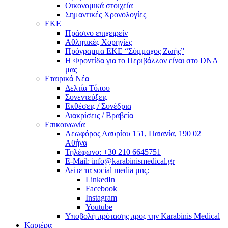
Οικονομικά στοιχεία
Σημαντικές Χρονολογίες
ΕΚΕ
Πράσινο επιχειρείν
Αθλητικές Χορηγίες
Πρόγραμμα ΕΚΕ “Σύμμαχος Ζωής”
Η Φροντίδα για το Περιβάλλον είναι στο DNA
μας
Εταιρικά Νέα
Δελτία Τύπου
Συνεντεύξεις
Εκθέσεις / Συνέδρια
Διακρίσεις / Βραβεία
Επικοινωνία
Λεωφόρος Λαυρίου 151, Παιανία, 190 02
Αθήνα
Τηλέφωνο: +30 210 6645751
E-Mail: info@karabinismedical.gr
Δείτε τα social media μας:
LinkedIn
Facebook
Instagram
Youtube
Υποβολή πρότασης προς την Karabinis Medical
Καριέρα