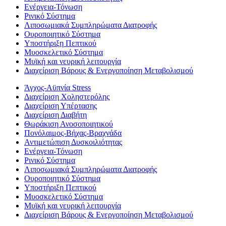
Eνέργεια-Τόνωση
Ρινικό Σύστημα
Λιποσωμιακά Συμπληρώματα Διατροφής
Ουροποιητικό Σύστημα
Υποστήριξη Πεπτικού
Μυοσκελετικό Σύστημα
Μυϊκή και νευρική λειτουργία
Διαχείριση Βάρους & Ενεργοποίηση Μεταβολισμού
Άγχος-Αϋπνία Stress
Διαχείριση Χοληστερόλης
Διαχείριση Υπέρτασης
Διαχείριση Διαβήτη
Θωράκιση Ανοσοποιητικού
Πονόλαιμος-Βήχας-Βραχνάδα
Αντιμετώπιση Δυσκοιλιότητας
Eνέργεια-Τόνωση
Ρινικό Σύστημα
Λιποσωμιακά Συμπληρώματα Διατροφής
Ουροποιητικό Σύστημα
Υποστήριξη Πεπτικού
Μυοσκελετικό Σύστημα
Μυϊκή και νευρική λειτουργία
Διαχείριση Βάρους & Ενεργοποίηση Μεταβολισμού