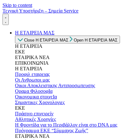
Skip to content
Τεχνική Υποστήριξη – Σημεία Service
Η ΕΤΑΙΡΕΙΑ ΜΑΣ
Close Η ΕΤΑΙΡΕΙΑ ΜΑΣ
Open Η ΕΤΑΙΡΕΙΑ ΜΑΣ
Η ΕΤΑΙΡΕΙΑ
ΕΚΕ
ΕΤΑΙΡΙΚΑ ΝΕΑ
ΕΠΙΚΟΙΝΩΝΙΑ
Η ΕΤΑΙΡΕΙΑ
Προφιλ εταιρειας
Οι Ανθρωποι μας
Οικοι Αποκλειστικης Αντιπροσωπευσης
Οραμα ΦιλοσοφΙα
Οικονομικα στοιχεΙα
Σημαντικες Χρονολογιες
ΕΚΕ
Πράσινο επιχειρείν
Αθλητικές Χορηγίες
Η Φροντίδα για το Περιβάλλον είναι στο DNA μας
Πρόγραμμα ΕΚΕ “Σύμμαχος Ζωής”
ΕΤΑΙΡΙΚΑ ΝΕΑ