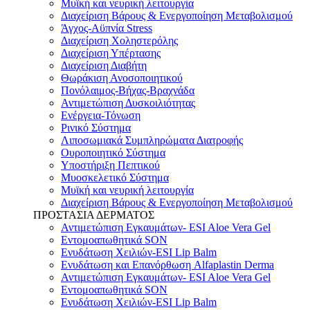
Μυϊκή και νευρική λειτουργία
Διαχείριση Βάρους & Ενεργοποίηση Μεταβολισμού
Άγχος-Αϋπνία Stress
Διαχείριση Χοληστερόλης
Διαχείριση Υπέρτασης
Διαχείριση Διαβήτη
Θωράκιση Ανοσοποιητικού
Πονόλαιμος-Βήχας-Βραχνάδα
Αντιμετώπιση Δυσκοιλιότητας
Eνέργεια-Τόνωση
Ρινικό Σύστημα
Λιποσωμιακά Συμπληρώματα Διατροφής
Ουροποιητικό Σύστημα
Υποστήριξη Πεπτικού
Μυοσκελετικό Σύστημα
Μυϊκή και νευρική λειτουργία
Διαχείριση Βάρους & Ενεργοποίηση Μεταβολισμού
ΠΡΟΣΤΑΣΙΑ ΔΕΡΜΑΤΟΣ
Αντιμετώπιση Εγκαυμάτων- ESI Aloe Vera Gel
Εντομοαπωθητικά SON
Ενυδάτωση Χειλιών-ESI Lip Balm
Ενυδάτωση και Επανόρθωση Alfaplastin Derma
Αντιμετώπιση Εγκαυμάτων- ESI Aloe Vera Gel
Εντομοαπωθητικά SON
Ενυδάτωση Χειλιών-ESI Lip Balm