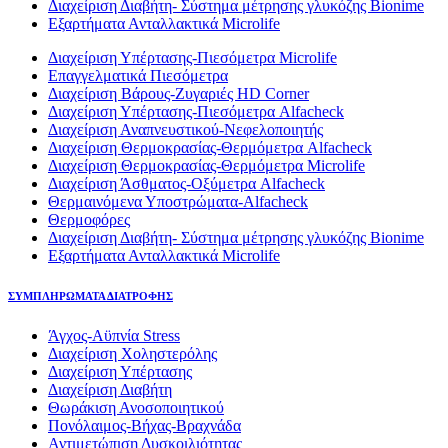
Διαχείριση Διαβήτη- Σύστημα μέτρησης γλυκόζης Bionime
Εξαρτήματα Ανταλλακτικά Microlife
Διαχείριση Υπέρτασης-Πιεσόμετρα Microlife
Επαγγελματικά Πιεσόμετρα
Διαχείριση Βάρους-Ζυγαριές HD Corner
Διαχείριση Υπέρτασης-Πιεσόμετρα Alfacheck
Διαχείριση Αναπνευστικού-Νεφελοποιητής
Διαχείριση Θερμοκρασίας-Θερμόμετρα Alfacheck
Διαχείριση Θερμοκρασίας-Θερμόμετρα Microlife
Διαχείριση Άσθματος-Οξύμετρα Alfacheck
Θερμαινόμενα Υποστρώματα-Alfacheck
Θερμοφόρες
Διαχείριση Διαβήτη- Σύστημα μέτρησης γλυκόζης Bionime
Εξαρτήματα Ανταλλακτικά Microlife
ΣΥΜΠΛΗΡΩΜΑΤΑ ΔΙΑΤΡΟΦΗΣ
Άγχος-Αϋπνία Stress
Διαχείριση Χοληστερόλης
Διαχείριση Υπέρτασης
Διαχείριση Διαβήτη
Θωράκιση Ανοσοποιητικού
Πονόλαιμος-Βήχας-Βραχνάδα
Αντιμετώπιση Δυσκοιλιότητας