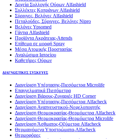
Δοχεία Συλλογής Ούρων Alfashield
Συλλέκτες Κοπράνων Alfashield
Σύριγγες, Βελόνες Alfashield
Πεταλούδες, Σύριγγες, Βελόνες Nipro
Βελόνες Ypsomed
Γάντια Alfashield
Προϊόντα Ακράτειας-Attends
Επίθεμα σε μορφή Spray
Μέσα Ατομικής Προστασίας
Αναλώσιμα Ιατρείου
Καθετήρες Ούρων
ΔΙΑΓΝΩΣΤΙΚΕΣ ΣΥΣΚΕΥΕΣ
Διαχείριση Υπέρτασης-Πιεσόμετρα Microlife
Επαγγελματικά Πιεσόμετρα
Διαχείριση Βάρους-Ζυγαριές HD Corner
Διαχείριση Υπέρτασης-Πιεσόμετρα Alfacheck
Διαχείριση Αναπνευστικού-Νεφελοποιητής
Διαχείριση Θερμοκρασίας-Θερμόμετρα Alfacheck
Διαχείριση Θερμοκρασίας-Θερμόμετρα Microlife
Διαχείριση Άσθματος-Οξύμετρα Alfacheck
Θερμαινόμενα Υποστρώματα-Alfacheck
Θερμοφόρες