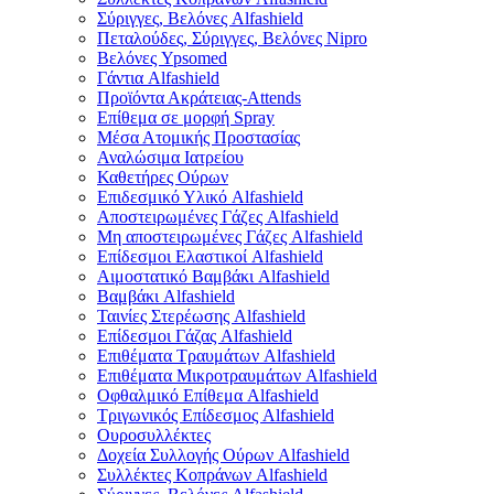
Σύριγγες, Βελόνες Alfashield
Πεταλούδες, Σύριγγες, Βελόνες Nipro
Βελόνες Ypsomed
Γάντια Alfashield
Προϊόντα Ακράτειας-Attends
Επίθεμα σε μορφή Spray
Μέσα Ατομικής Προστασίας
Αναλώσιμα Ιατρείου
Καθετήρες Ούρων
Επιδεσμικό Υλικό Alfashield
Αποστειρωμένες Γάζες Alfashield
Μη αποστειρωμένες Γάζες Alfashield
Επίδεσμοι Ελαστικοί Alfashield
Αιμοστατικό Βαμβάκι Alfashield
Βαμβάκι Alfashield
Ταινίες Στερέωσης Alfashield
Επίδεσμοι Γάζας Alfashield
Επιθέματα Τραυμάτων Alfashield
Επιθέματα Μικροτραυμάτων Alfashield
Οφθαλμικό Eπίθεμα Alfashield
Τριγωνικός Επίδεσμος Alfashield
Ουροσυλλέκτες
Δοχεία Συλλογής Ούρων Alfashield
Συλλέκτες Κοπράνων Alfashield