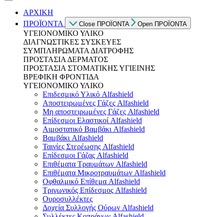
ΑΡΧΙΚΗ
ΠΡΟΪΟΝΤΑ
Close ΠΡΟΪΟΝΤΑ
Open ΠΡΟΪΟΝΤΑ
ΥΓΕΙΟΝΟΜΙΚΟ ΥΛΙΚΟ
ΔΙΑΓΝΩΣΤΙΚΕΣ ΣΥΣΚΕΥΕΣ
ΣΥΜΠΛΗΡΩΜΑΤΑ ΔΙΑΤΡΟΦΗΣ
ΠΡΟΣΤΑΣΙΑ ΔΕΡΜΑΤΟΣ
ΠΡΟΣΤΑΣΙΑ ΣΤΟΜΑΤΙΚΗΣ ΥΓΙΕΙΝΗΣ
ΒΡΕΦΙΚΗ ΦΡΟΝΤΙΔΑ
ΥΓΕΙΟΝΟΜΙΚΟ ΥΛΙΚΟ
Επιδεσμικό Υλικό Alfashield
Αποστειρωμένες Γάζες Alfashield
Μη αποστειρωμένες Γάζες Alfashield
Επίδεσμοι Ελαστικοί Alfashield
Αιμοστατικό Βαμβάκι Alfashield
Βαμβάκι Alfashield
Ταινίες Στερέωσης Alfashield
Επίδεσμοι Γάζας Alfashield
Επιθέματα Τραυμάτων Alfashield
Επιθέματα Μικροτραυμάτων Alfashield
Οφθαλμικό Eπίθεμα Alfashield
Τριγωνικός Επίδεσμος Alfashield
Ουροσυλλέκτες
Δοχεία Συλλογής Ούρων Alfashield
Συλλέκτες Κοπράνων Alfashield