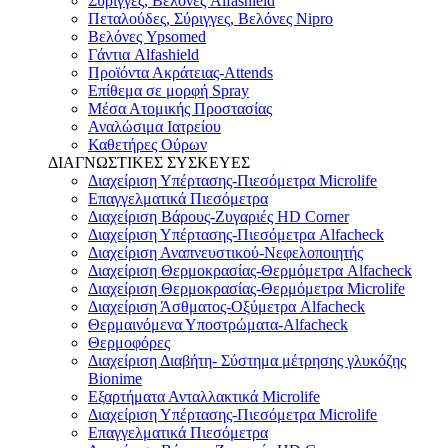
Σύριγγες, Βελόνες Alfashield
Πεταλούδες, Σύριγγες, Βελόνες Nipro
Βελόνες Ypsomed
Γάντια Alfashield
Προϊόντα Ακράτειας-Attends
Επίθεμα σε μορφή Spray
Μέσα Ατομικής Προστασίας
Αναλώσιμα Ιατρείου
Καθετήρες Ούρων
ΔΙΑΓΝΩΣΤΙΚΕΣ ΣΥΣΚΕΥΕΣ
Διαχείριση Υπέρτασης-Πιεσόμετρα Microlife
Επαγγελματικά Πιεσόμετρα
Διαχείριση Βάρους-Ζυγαριές HD Corner
Διαχείριση Υπέρτασης-Πιεσόμετρα Alfacheck
Διαχείριση Αναπνευστικού-Νεφελοποιητής
Διαχείριση Θερμοκρασίας-Θερμόμετρα Alfacheck
Διαχείριση Θερμοκρασίας-Θερμόμετρα Microlife
Διαχείριση Άσθματος-Οξύμετρα Alfacheck
Θερμαινόμενα Υποστρώματα-Alfacheck
Θερμοφόρες
Διαχείριση Διαβήτη- Σύστημα μέτρησης γλυκόζης
Bionime
Εξαρτήματα Ανταλλακτικά Microlife
Διαχείριση Υπέρτασης-Πιεσόμετρα Microlife
Επαγγελματικά Πιεσόμετρα