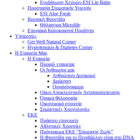
Ενυδάτωση Χειλιών-ESI Lip Balm
Προστασία Στοματικής Υγιεινής
ESI Αloe Fresh
Βρεφική Φροντίδα
Θήλαστρα Microlife
Εποχιακά Καλοκαιρινά Προϊόντα
Υπηρεσίες
Get Well Natural Corner
Hypertension & Diabetes Corner
Η Εταιρεία Μας
Η Εταιρεία
Προφίλ εταιρείας
Οι Άνθρωποι μας
Ανθρώπινο Δυναμικό
Διοίκηση
Οργανόγραμμα
Οίκοι Αποκλειστικής Αντιπροσώπευσης
Όραμα Φιλοσοφία
Οικονομικά στοιχεία
Σημαντικές Χρονολογίες
ΕΚΕ
Πράσινο επιχειρείν
Αθλητικές Χορηγίες
Πρόγραμμα ΕΚΕ “Σύμμαχος Ζωής”
Η Φροντίδα για το Περιβάλλον είναι στο DNA