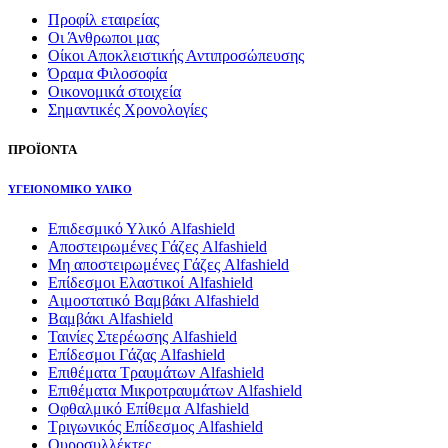
Προφίλ εταιρείας
Οι Άνθρωποι μας
Οίκοι Αποκλειστικής Αντιπροσώπευσης
Όραμα Φιλοσοφία
Οικονομικά στοιχεία
Σημαντικές Χρονολογίες
ΠΡΟΪΟΝΤΑ
ΥΓΕΙΟΝΟΜΙΚΟ ΥΛΙΚΟ
Επιδεσμικό Υλικό Alfashield
Αποστειρωμένες Γάζες Alfashield
Μη αποστειρωμένες Γάζες Alfashield
Επίδεσμοι Ελαστικοί Alfashield
Αιμοστατικό Βαμβάκι Alfashield
Βαμβάκι Alfashield
Ταινίες Στερέωσης Alfashield
Επίδεσμοι Γάζας Alfashield
Επιθέματα Τραυμάτων Alfashield
Επιθέματα Μικροτραυμάτων Alfashield
Οφθαλμικό Eπίθεμα Alfashield
Τριγωνικός Επίδεσμος Alfashield
Ουροσυλλέκτες