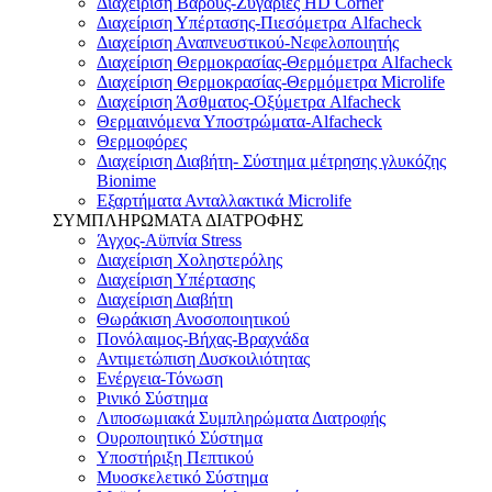
Διαχείριση Βάρους-Ζυγαριές HD Corner
Διαχείριση Υπέρτασης-Πιεσόμετρα Alfacheck
Διαχείριση Αναπνευστικού-Νεφελοποιητής
Διαχείριση Θερμοκρασίας-Θερμόμετρα Alfacheck
Διαχείριση Θερμοκρασίας-Θερμόμετρα Microlife
Διαχείριση Άσθματος-Οξύμετρα Alfacheck
Θερμαινόμενα Υποστρώματα-Alfacheck
Θερμοφόρες
Διαχείριση Διαβήτη- Σύστημα μέτρησης γλυκόζης
Bionime
Εξαρτήματα Ανταλλακτικά Microlife
ΣΥΜΠΛΗΡΩΜΑΤΑ ΔΙΑΤΡΟΦΗΣ
Άγχος-Αϋπνία Stress
Διαχείριση Χοληστερόλης
Διαχείριση Υπέρτασης
Διαχείριση Διαβήτη
Θωράκιση Ανοσοποιητικού
Πονόλαιμος-Βήχας-Βραχνάδα
Αντιμετώπιση Δυσκοιλιότητας
Eνέργεια-Τόνωση
Ρινικό Σύστημα
Λιποσωμιακά Συμπληρώματα Διατροφής
Ουροποιητικό Σύστημα
Υποστήριξη Πεπτικού
Μυοσκελετικό Σύστημα