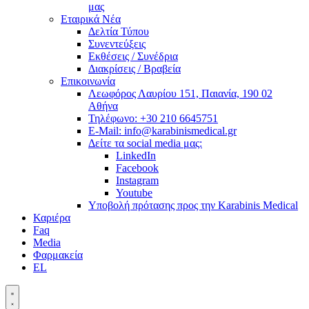
μας
Εταιρικά Νέα
Δελτία Τύπου
Συνεντεύξεις
Εκθέσεις / Συνέδρια
Διακρίσεις / Βραβεία
Επικοινωνία
Λεωφόρος Λαυρίου 151, Παιανία, 190 02
Αθήνα
Τηλέφωνο: +30 210 6645751
E-Mail: info@karabinismedical.gr
Δείτε τα social media μας:
LinkedIn
Facebook
Instagram
Youtube
Υποβολή πρότασης προς την Karabinis Medical
Καριέρα
Faq
Media
Φαρμακεία
EL