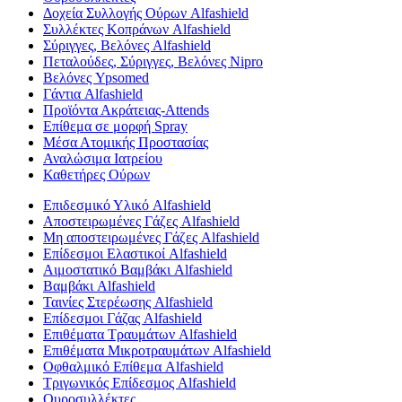
Δοχεία Συλλογής Ούρων Alfashield
Συλλέκτες Κοπράνων Alfashield
Σύριγγες, Βελόνες Alfashield
Πεταλούδες, Σύριγγες, Βελόνες Nipro
Βελόνες Ypsomed
Γάντια Alfashield
Προϊόντα Ακράτειας-Attends
Επίθεμα σε μορφή Spray
Μέσα Ατομικής Προστασίας
Αναλώσιμα Ιατρείου
Καθετήρες Ούρων
Επιδεσμικό Υλικό Alfashield
Αποστειρωμένες Γάζες Alfashield
Μη αποστειρωμένες Γάζες Alfashield
Επίδεσμοι Ελαστικοί Alfashield
Αιμοστατικό Βαμβάκι Alfashield
Βαμβάκι Alfashield
Ταινίες Στερέωσης Alfashield
Επίδεσμοι Γάζας Alfashield
Επιθέματα Τραυμάτων Alfashield
Επιθέματα Μικροτραυμάτων Alfashield
Οφθαλμικό Eπίθεμα Alfashield
Τριγωνικός Επίδεσμος Alfashield
Ουροσυλλέκτες