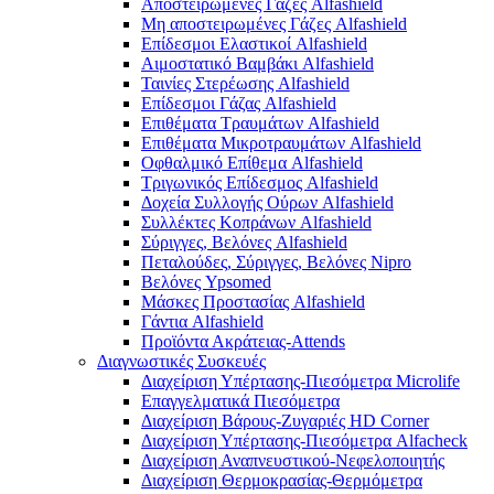
Αποστειρωμένες Γάζες Alfashield
Μη αποστειρωμένες Γάζες Alfashield
Επίδεσμοι Ελαστικοί Alfashield
Αιμοστατικό Βαμβάκι Alfashield
Ταινίες Στερέωσης Alfashield
Επίδεσμοι Γάζας Alfashield
Επιθέματα Τραυμάτων Alfashield
Επιθέματα Μικροτραυμάτων Alfashield
Οφθαλμικό Eπίθεμα Alfashield
Τριγωνικός Επίδεσμος Alfashield
Δοχεία Συλλογής Ούρων Alfashield
Συλλέκτες Κοπράνων Alfashield
Σύριγγες, Βελόνες Alfashield
Πεταλούδες, Σύριγγες, Βελόνες Nipro
Βελόνες Ypsomed
Μάσκες Προστασίας Alfashield
Γάντια Alfashield
Προϊόντα Ακράτειας-Attends
Διαγνωστικές Συσκευές
Διαχείριση Υπέρτασης-Πιεσόμετρα Microlife
Επαγγελματικά Πιεσόμετρα
Διαχείριση Βάρους-Ζυγαριές HD Corner
Διαχείριση Υπέρτασης-Πιεσόμετρα Alfacheck
Διαχείριση Αναπνευστικού-Νεφελοποιητής
Διαχείριση Θερμοκρασίας-Θερμόμετρα