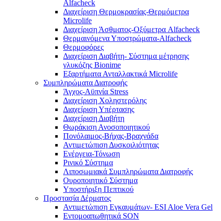
Alfacheck
Διαχείριση Θερμοκρασίας-Θερμόμετρα
Microlife
Διαχείριση Άσθματος-Οξύμετρα Alfacheck
Θερμαινόμενα Υποστρώματα-Alfacheck
Θερμοφόρες
Διαχείριση Διαβήτη- Σύστημα μέτρησης
γλυκόζης Bionime
Εξαρτήματα Ανταλλακτικά Microlife
Συμπληρώματα Διατροφής
Άγχος-Αϋπνία Stress
Διαχείριση Χοληστερόλης
Διαχείριση Υπέρτασης
Διαχείριση Διαβήτη
Θωράκιση Ανοσοποιητικού
Πονόλαιμος-Βήχας-Βραχνάδα
Αντιμετώπιση Δυσκοιλιότητας
Eνέργεια-Τόνωση
Ρινικό Σύστημα
Λιποσωμιακά Συμπληρώματα Διατροφής
Ουροποιητικό Σύστημα
Υποστήριξη Πεπτικού
Προστασία Δέρματος
Αντιμετώπιση Εγκαυμάτων- ESI Aloe Vera Gel
Εντομοαπωθητικά SON