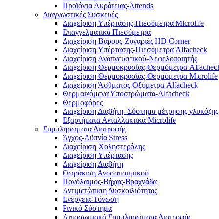
Προϊόντα Ακράτειας-Attends
Διαγνωστικές Συσκευές
Διαχείριση Υπέρτασης-Πιεσόμετρα Microlife
Επαγγελματικά Πιεσόμετρα
Διαχείριση Βάρους-Ζυγαριές HD Corner
Διαχείριση Υπέρτασης-Πιεσόμετρα Alfacheck
Διαχείριση Αναπνευστικού-Νεφελοποιητής
Διαχείριση Θερμοκρασίας-Θερμόμετρα Alfachec
Διαχείριση Θερμοκρασίας-Θερμόμετρα Microlife
Διαχείριση Άσθματος-Οξύμετρα Alfacheck
Θερμαινόμενα Υποστρώματα-Alfacheck
Θερμοφόρες
Διαχείριση Διαβήτη- Σύστημα μέτρησης γλυκόζης
Εξαρτήματα Ανταλλακτικά Microlife
Συμπληρώματα Διατροφής
Άγχος-Αϋπνία Stress
Διαχείριση Χοληστερόλης
Διαχείριση Υπέρτασης
Διαχείριση Διαβήτη
Θωράκιση Ανοσοποιητικού
Πονόλαιμος-Βήχας-Βραχνάδα
Αντιμετώπιση Δυσκοιλιότητας
Eνέργεια-Τόνωση
Ρινικό Σύστημα
Λιποσωμιακά Συμπληρώματα Διατροφής