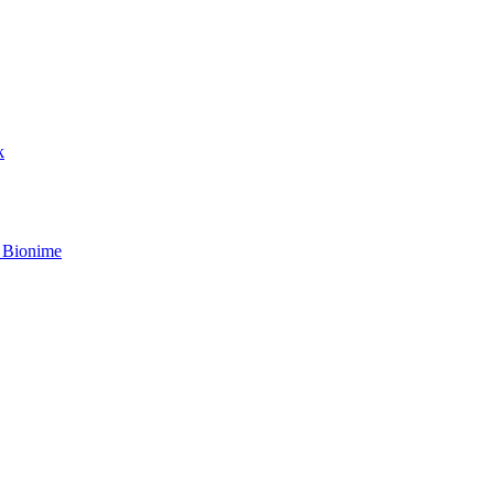
k
 Bionime