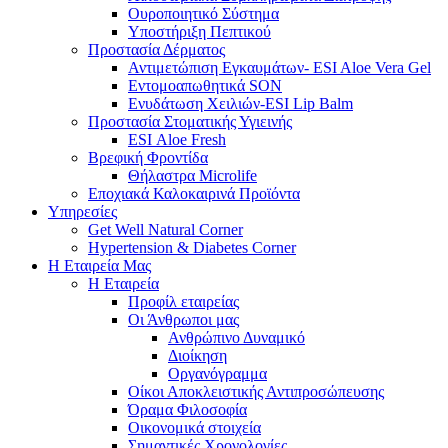
Ουροποιητικό Σύστημα
Υποστήριξη Πεπτικού
Προστασία Δέρματος
Αντιμετώπιση Εγκαυμάτων- ESI Aloe Vera Gel
Εντομοαπωθητικά SON
Ενυδάτωση Χειλιών-ESI Lip Balm
Προστασία Στοματικής Υγιεινής
ESI Αloe Fresh
Βρεφική Φροντίδα
Θήλαστρα Microlife
Εποχιακά Καλοκαιρινά Προϊόντα
Υπηρεσίες
Get Well Natural Corner
Hypertension & Diabetes Corner
Η Εταιρεία Μας
Η Εταιρεία
Προφίλ εταιρείας
Οι Άνθρωποι μας
Ανθρώπινο Δυναμικό
Διοίκηση
Οργανόγραμμα
Οίκοι Αποκλειστικής Αντιπροσώπευσης
Όραμα Φιλοσοφία
Οικονομικά στοιχεία
Σημαντικές Χρονολογίες