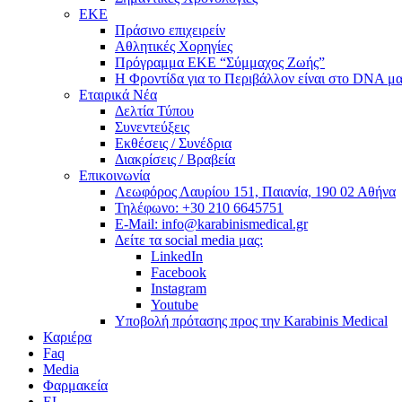
ΕΚΕ
Πράσινο επιχειρείν
Αθλητικές Χορηγίες
Πρόγραμμα ΕΚΕ “Σύμμαχος Ζωής”
Η Φροντίδα για το Περιβάλλον είναι στο DNA μα
Εταιρικά Νέα
Δελτία Τύπου
Συνεντεύξεις
Εκθέσεις / Συνέδρια
Διακρίσεις / Βραβεία
Επικοινωνία
Λεωφόρος Λαυρίου 151, Παιανία, 190 02 Αθήνα
Τηλέφωνο: +30 210 6645751
E-Mail: info@karabinismedical.gr
Δείτε τα social media μας:
LinkedIn
Facebook
Instagram
Youtube
Υποβολή πρότασης προς την Karabinis Medical
Καριέρα
Faq
Media
Φαρμακεία
EL