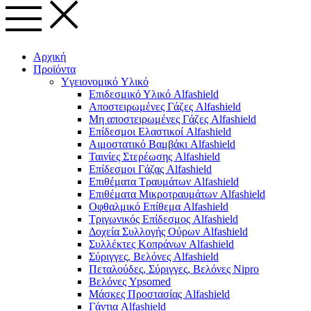
Αρχική
Προϊόντα
Yγειονομικό Yλικό
Επιδεσμικό Υλικό Alfashield
Αποστειρωμένες Γάζες Alfashield
Μη αποστειρωμένες Γάζες Alfashield
Επίδεσμοι Ελαστικοί Alfashield
Αιμοστατικό Βαμβάκι Alfashield
Ταινίες Στερέωσης Alfashield
Επίδεσμοι Γάζας Alfashield
Επιθέματα Τραυμάτων Alfashield
Επιθέματα Μικροτραυμάτων Alfashield
Οφθαλμικό Eπίθεμα Alfashield
Τριγωνικός Επίδεσμος Alfashield
Δοχεία Συλλογής Ούρων Alfashield
Συλλέκτες Κοπράνων Alfashield
Σύριγγες, Βελόνες Alfashield
Πεταλούδες, Σύριγγες, Βελόνες Nipro
Βελόνες Ypsomed
Μάσκες Προστασίας Alfashield
Γάντια Alfashield