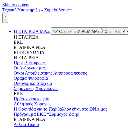
Skip to content
Τεχνική Υποστήριξη – Σημεία Service
Η ΕΤΑΙΡΕΙΑ ΜΑΣ
Close Η ΕΤΑΙΡΕΙΑ ΜΑΣ
Open Η ΕΤΑΙ
Η ΕΤΑΙΡΕΙΑ
ΕΚΕ
ΕΤΑΙΡΙΚΑ ΝΕΑ
ΕΠΙΚΟΙΝΩΝΙΑ
Η ΕΤΑΙΡΕΙΑ
Προφιλ εταιρειας
Οι Ανθρωποι μας
Οικοι Αποκλειστικης Αντιπροσωπευσης
Οραμα ΦιλοσοφΙα
Οικονομικα στοιχεΙα
Σημαντικες Χρονολογιες
ΕΚΕ
Πράσινο επιχειρείν
Αθλητικές Χορηγίες
Η Φροντίδα για το Περιβάλλον είναι στο DNA μας
Πρόγραμμα ΕΚΕ “Σύμμαχος Ζωής”
ΕΤΑΙΡΙΚΑ ΝΕΑ
Δελτία Τύπου