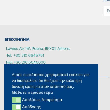
ΕΠΙΚΟΙΝΩΝΙΑ
Lavriou Av. 151, Peania, 190 02 Athens
Tel.: +30 210 6645751
Fax: +30 210 6646000
Email: info@karabinismedical.gr
Αυτός ο ιστότοπος χρησιμοποιεί cookies για
να διασφαλίσει ότι θα έχετε την καλύτερη
ΔEITE TA SOCIAL MEDIA ΜΑΣ
δυνατή εμπειρία στον ιστότοπό μας.
Μάθετε περισσότερα
Απολύτως Aπαραίτητα
Απολύτως Aπαραίτητα
Απόδοσης
Απόδοσης