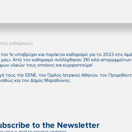
τιος καθαρισμός
α τον 1ο υποβρύχιο και παράκτιο καθαρισμό για το 2023 στο λιμ
μας». Από τον καθαρισμό συλλέχθηκαν 310 κιλά απορριμμάτων 
μων υλικών τους οποίους και ευχαριστούμε!
ή τους την EENE, τον Όμιλος Ιατρικού Αθηνών, τον Προμηθευτι
o καθώς και τον Δήμος Μαραθώνος.
ubscribe to the Newsletter
er your e-mail to receive updates