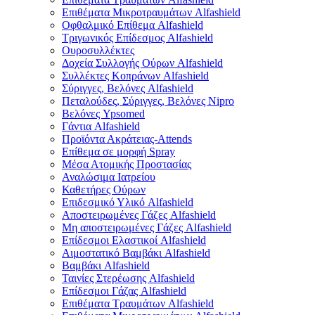
Επιθέματα Μικροτραυμάτων Alfashield
Οφθαλμικό Eπίθεμα Alfashield
Τριγωνικός Επίδεσμος Alfashield
Ουροσυλλέκτες
Δοχεία Συλλογής Ούρων Alfashield
Συλλέκτες Κοπράνων Alfashield
Σύριγγες, Βελόνες Alfashield
Πεταλούδες, Σύριγγες, Βελόνες Nipro
Βελόνες Ypsomed
Γάντια Alfashield
Προϊόντα Ακράτειας-Attends
Επίθεμα σε μορφή Spray
Μέσα Ατομικής Προστασίας
Αναλώσιμα Ιατρείου
Καθετήρες Ούρων
Επιδεσμικό Υλικό Alfashield
Αποστειρωμένες Γάζες Alfashield
Μη αποστειρωμένες Γάζες Alfashield
Επίδεσμοι Ελαστικοί Alfashield
Αιμοστατικό Βαμβάκι Alfashield
Βαμβάκι Alfashield
Ταινίες Στερέωσης Alfashield
Επίδεσμοι Γάζας Alfashield
Επιθέματα Τραυμάτων Alfashield