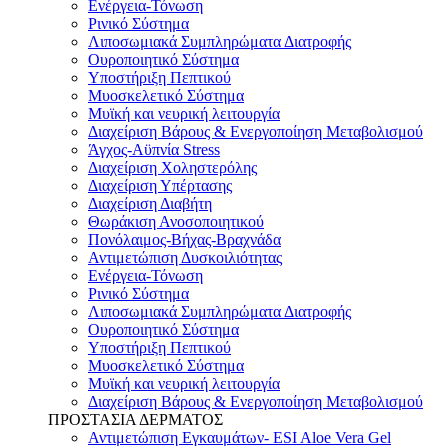
Eνέργεια-Τόνωση
Ρινικό Σύστημα
Λιποσωμιακά Συμπληρώματα Διατροφής
Ουροποιητικό Σύστημα
Υποστήριξη Πεπτικού
Μυοσκελετικό Σύστημα
Μυϊκή και νευρική λειτουργία
Διαχείριση Βάρους & Ενεργοποίηση Μεταβολισμού
Άγχος-Αϋπνία Stress
Διαχείριση Χοληστερόλης
Διαχείριση Υπέρτασης
Διαχείριση Διαβήτη
Θωράκιση Ανοσοποιητικού
Πονόλαιμος-Βήχας-Βραχνάδα
Αντιμετώπιση Δυσκοιλιότητας
Eνέργεια-Τόνωση
Ρινικό Σύστημα
Λιποσωμιακά Συμπληρώματα Διατροφής
Ουροποιητικό Σύστημα
Υποστήριξη Πεπτικού
Μυοσκελετικό Σύστημα
Μυϊκή και νευρική λειτουργία
Διαχείριση Βάρους & Ενεργοποίηση Μεταβολισμού
ΠΡΟΣΤΑΣΙΑ ΔΕΡΜΑΤΟΣ
Αντιμετώπιση Εγκαυμάτων- ESI Aloe Vera Gel