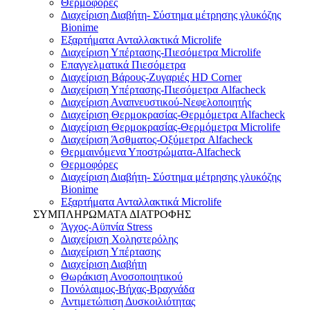
Θερμοφόρες
Διαχείριση Διαβήτη- Σύστημα μέτρησης γλυκόζης
Bionime
Εξαρτήματα Ανταλλακτικά Microlife
Διαχείριση Υπέρτασης-Πιεσόμετρα Microlife
Επαγγελματικά Πιεσόμετρα
Διαχείριση Βάρους-Ζυγαριές HD Corner
Διαχείριση Υπέρτασης-Πιεσόμετρα Alfacheck
Διαχείριση Αναπνευστικού-Νεφελοποιητής
Διαχείριση Θερμοκρασίας-Θερμόμετρα Alfacheck
Διαχείριση Θερμοκρασίας-Θερμόμετρα Microlife
Διαχείριση Άσθματος-Οξύμετρα Alfacheck
Θερμαινόμενα Υποστρώματα-Alfacheck
Θερμοφόρες
Διαχείριση Διαβήτη- Σύστημα μέτρησης γλυκόζης
Bionime
Εξαρτήματα Ανταλλακτικά Microlife
ΣΥΜΠΛΗΡΩΜΑΤΑ ΔΙΑΤΡΟΦΗΣ
Άγχος-Αϋπνία Stress
Διαχείριση Χοληστερόλης
Διαχείριση Υπέρτασης
Διαχείριση Διαβήτη
Θωράκιση Ανοσοποιητικού
Πονόλαιμος-Βήχας-Βραχνάδα
Αντιμετώπιση Δυσκοιλιότητας