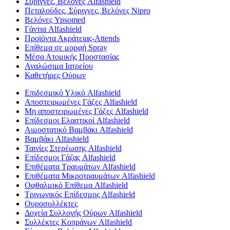
Σύριγγες, Βελόνες Alfashield
Πεταλούδες, Σύριγγες, Βελόνες Nipro
Βελόνες Ypsomed
Γάντια Alfashield
Προϊόντα Ακράτειας-Attends
Επίθεμα σε μορφή Spray
Μέσα Ατομικής Προστασίας
Αναλώσιμα Ιατρείου
Καθετήρες Ούρων
Επιδεσμικό Υλικό Alfashield
Αποστειρωμένες Γάζες Alfashield
Μη αποστειρωμένες Γάζες Alfashield
Επίδεσμοι Ελαστικοί Alfashield
Αιμοστατικό Βαμβάκι Alfashield
Βαμβάκι Alfashield
Ταινίες Στερέωσης Alfashield
Επίδεσμοι Γάζας Alfashield
Επιθέματα Τραυμάτων Alfashield
Επιθέματα Μικροτραυμάτων Alfashield
Οφθαλμικό Eπίθεμα Alfashield
Τριγωνικός Επίδεσμος Alfashield
Ουροσυλλέκτες
Δοχεία Συλλογής Ούρων Alfashield
Συλλέκτες Κοπράνων Alfashield