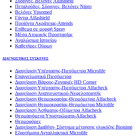
Σύριγγες, Βελόνες Alfashield
Πεταλούδες, Σύριγγες, Βελόνες Nipro
Βελόνες Ypsomed
Γάντια Alfashield
Προϊόντα Ακράτειας-Attends
Επίθεμα σε μορφή Spray
Μέσα Ατομικής Προστασίας
Αναλώσιμα Ιατρείου
Καθετήρες Ούρων
ΔΙΑΓΝΩΣΤΙΚΕΣ ΣΥΣΚΕΥΕΣ
Διαχείριση Υπέρτασης-Πιεσόμετρα Microlife
Επαγγελματικά Πιεσόμετρα
Διαχείριση Βάρους-Ζυγαριές HD Corner
Διαχείριση Υπέρτασης-Πιεσόμετρα Alfacheck
Διαχείριση Αναπνευστικού-Νεφελοποιητής
Διαχείριση Θερμοκρασίας-Θερμόμετρα Alfacheck
Διαχείριση Θερμοκρασίας-Θερμόμετρα Microlife
Διαχείριση Άσθματος-Οξύμετρα Alfacheck
Θερμαινόμενα Υποστρώματα-Alfacheck
Θερμοφόρες
Διαχείριση Διαβήτη- Σύστημα μέτρησης γλυκόζης Bionime
Εξαρτήματα Ανταλλακτικά Microlife