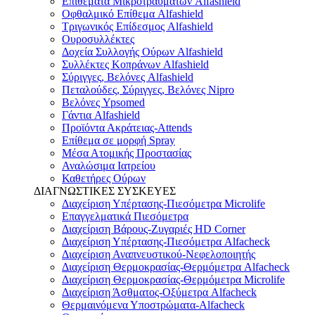
Επιθέματα Μικροτραυμάτων Alfashield
Οφθαλμικό Eπίθεμα Alfashield
Τριγωνικός Επίδεσμος Alfashield
Ουροσυλλέκτες
Δοχεία Συλλογής Ούρων Alfashield
Συλλέκτες Κοπράνων Alfashield
Σύριγγες, Βελόνες Alfashield
Πεταλούδες, Σύριγγες, Βελόνες Nipro
Βελόνες Ypsomed
Γάντια Alfashield
Προϊόντα Ακράτειας-Attends
Επίθεμα σε μορφή Spray
Μέσα Ατομικής Προστασίας
Αναλώσιμα Ιατρείου
Καθετήρες Ούρων
ΔΙΑΓΝΩΣΤΙΚΕΣ ΣΥΣΚΕΥΕΣ
Διαχείριση Υπέρτασης-Πιεσόμετρα Microlife
Επαγγελματικά Πιεσόμετρα
Διαχείριση Βάρους-Ζυγαριές HD Corner
Διαχείριση Υπέρτασης-Πιεσόμετρα Alfacheck
Διαχείριση Αναπνευστικού-Νεφελοποιητής
Διαχείριση Θερμοκρασίας-Θερμόμετρα Alfacheck
Διαχείριση Θερμοκρασίας-Θερμόμετρα Microlife
Διαχείριση Άσθματος-Οξύμετρα Alfacheck
Θερμαινόμενα Υποστρώματα-Alfacheck