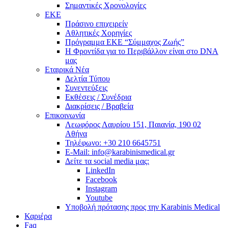
Σημαντικές Χρονολογίες
ΕΚΕ
Πράσινο επιχειρείν
Αθλητικές Χορηγίες
Πρόγραμμα ΕΚΕ “Σύμμαχος Ζωής”
Η Φροντίδα για το Περιβάλλον είναι στο DNA
μας
Εταιρικά Νέα
Δελτία Τύπου
Συνεντεύξεις
Εκθέσεις / Συνέδρια
Διακρίσεις / Βραβεία
Επικοινωνία
Λεωφόρος Λαυρίου 151, Παιανία, 190 02
Αθήνα
Τηλέφωνο: +30 210 6645751
E-Mail: info@karabinismedical.gr
Δείτε τα social media μας:
LinkedIn
Facebook
Instagram
Youtube
Υποβολή πρότασης προς την Karabinis Medical
Καριέρα
Faq