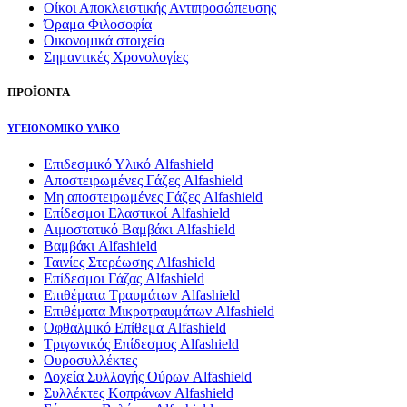
Οίκοι Αποκλειστικής Αντιπροσώπευσης
Όραμα Φιλοσοφία
Οικονομικά στοιχεία
Σημαντικές Χρονολογίες
ΠΡΟΪΟΝΤΑ
ΥΓΕΙΟΝΟΜΙΚΟ ΥΛΙΚΟ
Επιδεσμικό Υλικό Alfashield
Αποστειρωμένες Γάζες Alfashield
Μη αποστειρωμένες Γάζες Alfashield
Επίδεσμοι Ελαστικοί Alfashield
Αιμοστατικό Βαμβάκι Alfashield
Βαμβάκι Alfashield
Ταινίες Στερέωσης Alfashield
Επίδεσμοι Γάζας Alfashield
Επιθέματα Τραυμάτων Alfashield
Επιθέματα Μικροτραυμάτων Alfashield
Οφθαλμικό Eπίθεμα Alfashield
Τριγωνικός Επίδεσμος Alfashield
Ουροσυλλέκτες
Δοχεία Συλλογής Ούρων Alfashield
Συλλέκτες Κοπράνων Alfashield