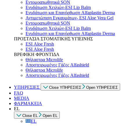
Εντομοαπωθητικά SON
Ενυδάτωση Χειλιών-ESI Lip Balm
Ενυδάτωση και Επανόρθωση Alfaplastin Derma
Αντιμετώπιση Εγκαυμάτων- ESI Aloe Vera Gel
Εντομοαπωθητικά SON
Ενυδάτωση Χειλιών-ESI Lip Balm
Ενυδάτωση και Επανόρθωση Alfaplastin Derma
ΠΡΟΣΤΑΣΙΑ ΣΤΟΜΑΤΙΚΗΣ ΥΓΙΕΙΝΗΣ
ESI Αloe Fresh
ESI Αloe Fresh
ΒΡΕΦΙΚΗ ΦΡΟΝΤΙΔΑ
Θήλαστρα Microlife
Αποστειρωμένες Γάζες Alfashield
Θήλαστρα Microlife
Αποστειρωμένες Γάζες Alfashield
ΥΠΗΡΕΣΙΕΣ
Close ΥΠΗΡΕΣΙΕΣ
Open ΥΠΗΡΕΣΙΕΣ
FAQ
MEDIA
ΦΑΡΜΑΚΕΙΑ
EL
Close EL
Open EL
EL