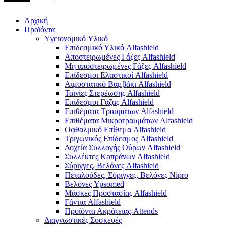
Αρχική
Προϊόντα
Yγειονομικό Yλικό
Επιδεσμικό Υλικό Alfashield
Αποστειρωμένες Γάζες Alfashield
Μη αποστειρωμένες Γάζες Alfashield
Επίδεσμοι Ελαστικοί Alfashield
Αιμοστατικό Βαμβάκι Alfashield
Ταινίες Στερέωσης Alfashield
Επίδεσμοι Γάζας Alfashield
Επιθέματα Τραυμάτων Alfashield
Επιθέματα Μικροτραυμάτων Alfashield
Οφθαλμικό Eπίθεμα Alfashield
Τριγωνικός Επίδεσμος Alfashield
Δοχεία Συλλογής Ούρων Alfashield
Συλλέκτες Κοπράνων Alfashield
Σύριγγες, Βελόνες Alfashield
Πεταλούδες, Σύριγγες, Βελόνες Nipro
Βελόνες Ypsomed
Μάσκες Προστασίας Alfashield
Γάντια Alfashield
Προϊόντα Ακράτειας-Attends
Διαγνωστικές Συσκευές