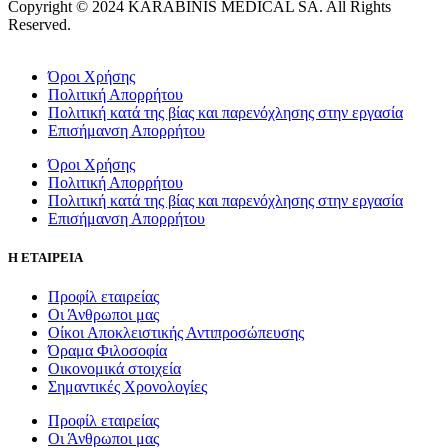
Copyright © 2024 KARABINIS MEDICAL SA. All Rights
Reserved.
Όροι Χρήσης
Πολιτική Απορρήτου
Πολιτική κατά της βίας και παρενόχλησης στην εργασία
Επισήμανση Απορρήτου
Όροι Χρήσης
Πολιτική Απορρήτου
Πολιτική κατά της βίας και παρενόχλησης στην εργασία
Επισήμανση Απορρήτου
Η ΕΤΑΙΡΕΙΑ
Προφίλ εταιρείας
Οι Άνθρωποι μας
Οίκοι Αποκλειστικής Αντιπροσώπευσης
Όραμα Φιλοσοφία
Οικονομικά στοιχεία
Σημαντικές Χρονολογίες
Προφίλ εταιρείας
Οι Άνθρωποι μας