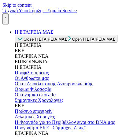
Skip to content
Τεχνική Υποστήριξη – Σημεία Service
Η ΕΤΑΙΡΕΙΑ ΜΑΣ
Close Η ΕΤΑΙΡΕΙΑ ΜΑΣ
Open Η ΕΤΑΙΡΕΙΑ ΜΑΣ
Η ΕΤΑΙΡΕΙΑ
ΕΚΕ
ΕΤΑΙΡΙΚΑ ΝΕΑ
ΕΠΙΚΟΙΝΩΝΙΑ
Η ΕΤΑΙΡΕΙΑ
Προφιλ εταιρειας
Οι Ανθρωποι μας
Οικοι Αποκλειστικης Αντιπροσωπευσης
Οραμα ΦιλοσοφΙα
Οικονομικα στοιχεΙα
Σημαντικες Χρονολογιες
ΕΚΕ
Πράσινο επιχειρείν
Αθλητικές Χορηγίες
Η Φροντίδα για το Περιβάλλον είναι στο DNA μας
Πρόγραμμα ΕΚΕ “Σύμμαχος Ζωής”
ΕΤΑΙΡΙΚΑ ΝΕΑ