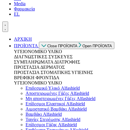
Media
Φαρμακεία
EL
ΑΡΧΙΚΗ
ΠΡΟΪΟΝΤΑ
Close ΠΡΟΪΟΝΤΑ
Open ΠΡΟΪΟΝΤΑ
ΥΓΕΙΟΝΟΜΙΚΟ ΥΛΙΚΟ
ΔΙΑΓΝΩΣΤΙΚΕΣ ΣΥΣΚΕΥΕΣ
ΣΥΜΠΛΗΡΩΜΑΤΑ ΔΙΑΤΡΟΦΗΣ
ΠΡΟΣΤΑΣΙΑ ΔΕΡΜΑΤΟΣ
ΠΡΟΣΤΑΣΙΑ ΣΤΟΜΑΤΙΚΗΣ ΥΓΙΕΙΝΗΣ
ΒΡΕΦΙΚΗ ΦΡΟΝΤΙΔΑ
ΥΓΕΙΟΝΟΜΙΚΟ ΥΛΙΚΟ
Επιδεσμικό Υλικό Alfashield
Αποστειρωμένες Γάζες Alfashield
Μη αποστειρωμένες Γάζες Alfashield
Επίδεσμοι Ελαστικοί Alfashield
Αιμοστατικό Βαμβάκι Alfashield
Βαμβάκι Alfashield
Ταινίες Στερέωσης Alfashield
Επίδεσμοι Γάζας Alfashield
Επιθέματα Τραυμάτων Alfashield