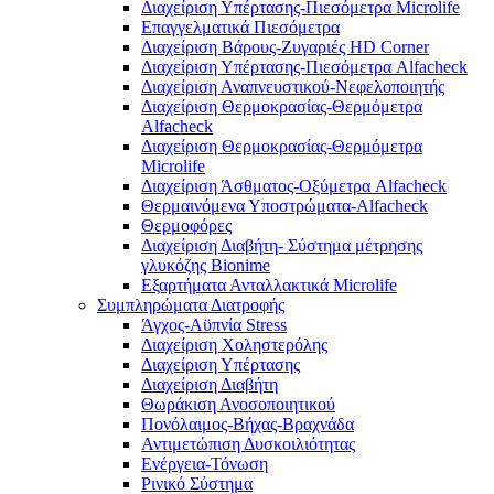
Διαχείριση Υπέρτασης-Πιεσόμετρα Microlife
Επαγγελματικά Πιεσόμετρα
Διαχείριση Βάρους-Ζυγαριές HD Corner
Διαχείριση Υπέρτασης-Πιεσόμετρα Alfacheck
Διαχείριση Αναπνευστικού-Νεφελοποιητής
Διαχείριση Θερμοκρασίας-Θερμόμετρα
Alfacheck
Διαχείριση Θερμοκρασίας-Θερμόμετρα
Microlife
Διαχείριση Άσθματος-Οξύμετρα Alfacheck
Θερμαινόμενα Υποστρώματα-Alfacheck
Θερμοφόρες
Διαχείριση Διαβήτη- Σύστημα μέτρησης
γλυκόζης Bionime
Εξαρτήματα Ανταλλακτικά Microlife
Συμπληρώματα Διατροφής
Άγχος-Αϋπνία Stress
Διαχείριση Χοληστερόλης
Διαχείριση Υπέρτασης
Διαχείριση Διαβήτη
Θωράκιση Ανοσοποιητικού
Πονόλαιμος-Βήχας-Βραχνάδα
Αντιμετώπιση Δυσκοιλιότητας
Eνέργεια-Τόνωση
Ρινικό Σύστημα