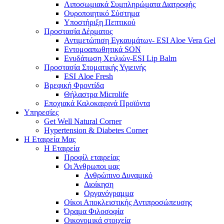
Λιποσωμιακά Συμπληρώματα Διατροφής
Ουροποιητικό Σύστημα
Υποστήριξη Πεπτικού
Προστασία Δέρματος
Αντιμετώπιση Εγκαυμάτων- ESI Aloe Vera Gel
Εντομοαπωθητικά SON
Ενυδάτωση Χειλιών-ESI Lip Balm
Προστασία Στοματικής Υγιεινής
ESI Αloe Fresh
Βρεφική Φροντίδα
Θήλαστρα Microlife
Εποχιακά Καλοκαιρινά Προϊόντα
Υπηρεσίες
Get Well Natural Corner
Hypertension & Diabetes Corner
Η Εταιρεία Μας
Η Εταιρεία
Προφίλ εταιρείας
Οι Άνθρωποι μας
Ανθρώπινο Δυναμικό
Διοίκηση
Οργανόγραμμα
Οίκοι Αποκλειστικής Αντιπροσώπευσης
Όραμα Φιλοσοφία
Οικονομικά στοιχεία