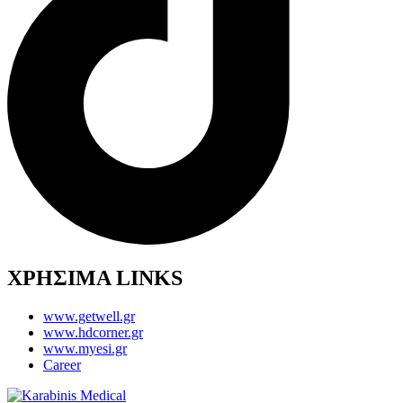
ΧΡΗΣΙΜΑ LINKS
www.getwell.gr
www.hdcorner.gr
www.myesi.gr
Career