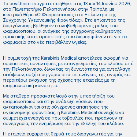
Το συνέδριο πραγματοποιήθηκε στις 13 και 14 Ιουνίου 2026,
στο Πανεπιστήμιο Πελοποννήσου, στην Τρίπολη, με
κεντρικό θέμα «Ο Φαρμακοποιός στο Επίκεντρο της
Σύγχρονης Υγειονομικής Φροντίδας». Στο επίκεντρο της
διοργάνωσης βρέθηκαν ο αναβαθμισμένος ρόλος του
φαρμακοποιού, οι ανάγκες της σύγχρονης καθημερινής
πρακτικής και οι προοπτικές που διαμορφώνονται για το
φαρμακείο στο νέο περιβάλλον υγείας.
Η συμμετοχή της Karabinis Medical αποτέλεσε αφορμή για
ουσιαστικές συναντήσεις με επαγγελματίες του κλάδου από
την Πελοπόννησο, δίνοντας τη δυνατότητα για ανταλλαγή
απόψεων, συζήτηση γύρω από τις ανάγκες της αγοράς και
περαιτέρω ενίσχυση της σχέσης της εταιρείας με τη
φαρμακευτική κοινότητα.
Με σταθερό προσανατολισμό στην υποστήριξη του
φαρμακοποιού και στην ανάδειξη λύσεων που
ανταποκρίνονται στις σύγχρονες απαιτήσεις της
υγειονομικής φροντίδας, η Karabinis Medical συνεχίζει να
συμμετέχει ενεργά σε πρωτοβουλίες που προάγουν τη
συνεργασία, την ενημέρωση και την εξέλιξη του κλάδου.
Η εταιρεία ευχαριστεί θερμά τους διοργανωτές για την