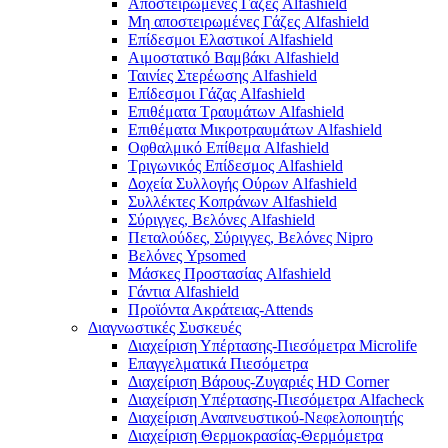
Αποστειρωμένες Γάζες Alfashield
Μη αποστειρωμένες Γάζες Alfashield
Επίδεσμοι Ελαστικοί Alfashield
Αιμοστατικό Βαμβάκι Alfashield
Ταινίες Στερέωσης Alfashield
Επίδεσμοι Γάζας Alfashield
Επιθέματα Τραυμάτων Alfashield
Επιθέματα Μικροτραυμάτων Alfashield
Οφθαλμικό Eπίθεμα Alfashield
Τριγωνικός Επίδεσμος Alfashield
Δοχεία Συλλογής Ούρων Alfashield
Συλλέκτες Κοπράνων Alfashield
Σύριγγες, Βελόνες Alfashield
Πεταλούδες, Σύριγγες, Βελόνες Nipro
Βελόνες Ypsomed
Μάσκες Προστασίας Alfashield
Γάντια Alfashield
Προϊόντα Ακράτειας-Attends
Διαγνωστικές Συσκευές
Διαχείριση Υπέρτασης-Πιεσόμετρα Microlife
Επαγγελματικά Πιεσόμετρα
Διαχείριση Βάρους-Ζυγαριές HD Corner
Διαχείριση Υπέρτασης-Πιεσόμετρα Alfacheck
Διαχείριση Αναπνευστικού-Νεφελοποιητής
Διαχείριση Θερμοκρασίας-Θερμόμετρα