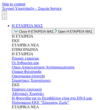
Skip to content
Τεχνική Υποστήριξη – Σημεία Service
Η ΕΤΑΙΡΕΙΑ ΜΑΣ
Close Η ΕΤΑΙΡΕΙΑ ΜΑΣ
Open Η ΕΤΑΙΡΕΙΑ ΜΑΣ
Η ΕΤΑΙΡΕΙΑ
ΕΚΕ
ΕΤΑΙΡΙΚΑ ΝΕΑ
ΕΠΙΚΟΙΝΩΝΙΑ
Η ΕΤΑΙΡΕΙΑ
Προφιλ εταιρειας
Οι Ανθρωποι μας
Οικοι Αποκλειστικης Αντιπροσωπευσης
Οραμα ΦιλοσοφΙα
Οικονομικα στοιχεΙα
Σημαντικες Χρονολογιες
ΕΚΕ
Πράσινο επιχειρείν
Αθλητικές Χορηγίες
Η Φροντίδα για το Περιβάλλον είναι στο DNA μας
Πρόγραμμα ΕΚΕ “Σύμμαχος Ζωής”
ΕΤΑΙΡΙΚΑ ΝΕΑ