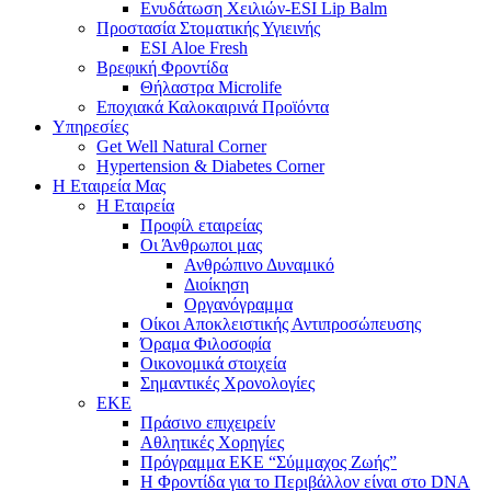
Ενυδάτωση Χειλιών-ESI Lip Balm
Προστασία Στοματικής Υγιεινής
ESI Αloe Fresh
Βρεφική Φροντίδα
Θήλαστρα Microlife
Εποχιακά Καλοκαιρινά Προϊόντα
Υπηρεσίες
Get Well Natural Corner
Hypertension & Diabetes Corner
Η Εταιρεία Μας
Η Εταιρεία
Προφίλ εταιρείας
Οι Άνθρωποι μας
Ανθρώπινο Δυναμικό
Διοίκηση
Οργανόγραμμα
Οίκοι Αποκλειστικής Αντιπροσώπευσης
Όραμα Φιλοσοφία
Οικονομικά στοιχεία
Σημαντικές Χρονολογίες
ΕΚΕ
Πράσινο επιχειρείν
Αθλητικές Χορηγίες
Πρόγραμμα ΕΚΕ “Σύμμαχος Ζωής”
Η Φροντίδα για το Περιβάλλον είναι στο DNA