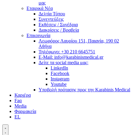
μας
Εταιρικά Νέα
Δελτία Τύπου
Συνεντεύξεις
Εκθέσεις / Συνέδρια
Διακρίσεις / Βραβεία
Επικοινωνία
Λεωφόρος Λαυρίου 151, Παιανία, 190 02
Αθήνα
Τηλέφωνο: +30 210 6645751
E-Mail: info@karabinismedical.gr
Δείτε τα social media μας:
LinkedIn
Facebook
Instagram
Youtube
Υποβολή πρότασης προς την Karabinis Medical
Καριέρα
Faq
Media
Φαρμακεία
EL