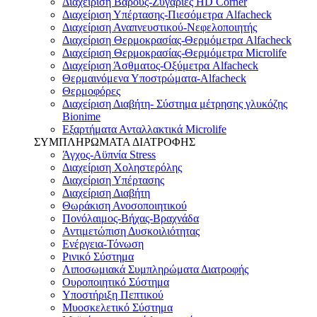
Διαχείριση Βάρους-Ζυγαριές HD Corner
Διαχείριση Υπέρτασης-Πιεσόμετρα Alfacheck
Διαχείριση Αναπνευστικού-Νεφελοποιητής
Διαχείριση Θερμοκρασίας-Θερμόμετρα Alfacheck
Διαχείριση Θερμοκρασίας-Θερμόμετρα Microlife
Διαχείριση Άσθματος-Οξύμετρα Alfacheck
Θερμαινόμενα Υποστρώματα-Alfacheck
Θερμοφόρες
Διαχείριση Διαβήτη- Σύστημα μέτρησης γλυκόζης
Bionime
Εξαρτήματα Ανταλλακτικά Microlife
ΣΥΜΠΛΗΡΩΜΑΤΑ ΔΙΑΤΡΟΦΗΣ
Άγχος-Αϋπνία Stress
Διαχείριση Χοληστερόλης
Διαχείριση Υπέρτασης
Διαχείριση Διαβήτη
Θωράκιση Ανοσοποιητικού
Πονόλαιμος-Βήχας-Βραχνάδα
Αντιμετώπιση Δυσκοιλιότητας
Eνέργεια-Τόνωση
Ρινικό Σύστημα
Λιποσωμιακά Συμπληρώματα Διατροφής
Ουροποιητικό Σύστημα
Υποστήριξη Πεπτικού
Μυοσκελετικό Σύστημα