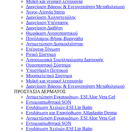
Μυϊκή και νευρική λειτουργία
Διαχείριση Βάρους & Ενεργοποίηση Μεταβολισμού
Άγχος-Αϋπνία Stress
Διαχείριση Χοληστερόλης
Διαχείριση Υπέρτασης
Διαχείριση Διαβήτη
Θωράκιση Ανοσοποιητικού
Πονόλαιμος-Βήχας-Βραχνάδα
Αντιμετώπιση Δυσκοιλιότητας
Eνέργεια-Τόνωση
Ρινικό Σύστημα
Λιποσωμιακά Συμπληρώματα Διατροφής
Ουροποιητικό Σύστημα
Υποστήριξη Πεπτικού
Μυοσκελετικό Σύστημα
Μυϊκή και νευρική λειτουργία
Διαχείριση Βάρους & Ενεργοποίηση Μεταβολισμού
ΠΡΟΣΤΑΣΙΑ ΔΕΡΜΑΤΟΣ
Αντιμετώπιση Εγκαυμάτων- ESI Aloe Vera Gel
Εντομοαπωθητικά SON
Ενυδάτωση Χειλιών-ESI Lip Balm
Ενυδάτωση και Επανόρθωση Alfaplastin Derma
Αντιμετώπιση Εγκαυμάτων- ESI Aloe Vera Gel
Εντομοαπωθητικά SON
Ενυδάτωση Χειλιών-ESI Lip Balm