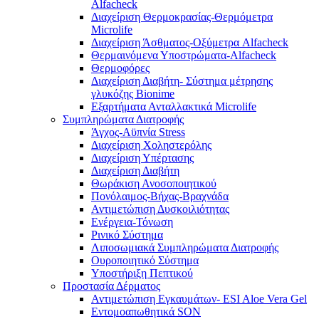
Alfacheck
Διαχείριση Θερμοκρασίας-Θερμόμετρα
Microlife
Διαχείριση Άσθματος-Οξύμετρα Alfacheck
Θερμαινόμενα Υποστρώματα-Alfacheck
Θερμοφόρες
Διαχείριση Διαβήτη- Σύστημα μέτρησης
γλυκόζης Bionime
Εξαρτήματα Ανταλλακτικά Microlife
Συμπληρώματα Διατροφής
Άγχος-Αϋπνία Stress
Διαχείριση Χοληστερόλης
Διαχείριση Υπέρτασης
Διαχείριση Διαβήτη
Θωράκιση Ανοσοποιητικού
Πονόλαιμος-Βήχας-Βραχνάδα
Αντιμετώπιση Δυσκοιλιότητας
Eνέργεια-Τόνωση
Ρινικό Σύστημα
Λιποσωμιακά Συμπληρώματα Διατροφής
Ουροποιητικό Σύστημα
Υποστήριξη Πεπτικού
Προστασία Δέρματος
Αντιμετώπιση Εγκαυμάτων- ESI Aloe Vera Gel
Εντομοαπωθητικά SON