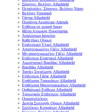
Σύριγγες, Βελόνες Alfashield
Πεταλούδες, Σύριγγες, Βελόνες Nipro
Βελόνες Ypsomed
Γάντια Alfashield
Προϊόντα Ακράτειας-Attends
Επίθεμα σε μορφή Spray
Μέσα Ατομικής Προστασίας
Αναλώσιμα Ιατρείου
Καθετήρες Ούρων
Επιδεσμικό Υλικό Alfashield
Αποστειρωμένες Γάζες Alfashield
Μη αποστειρωμένες Γάζες Alfashield
Επίδεσμοι Ελαστικοί Alfashield
Αιμοστατικό Βαμβάκι Alfashield
Βαμβάκι Alfashield
Ταινίες Στερέωσης Alfashield
Επίδεσμοι Γάζας Alfashield
Επιθέματα Τραυμάτων Alfashield
Επιθέματα Μικροτραυμάτων Alfashield
Οφθαλμικό Eπίθεμα Alfashield
Τριγωνικός Επίδεσμος Alfashield
Ουροσυλλέκτες
Δοχεία Συλλογής Ούρων Alfashield
Συλλέκτες Κοπράνων Alfashield