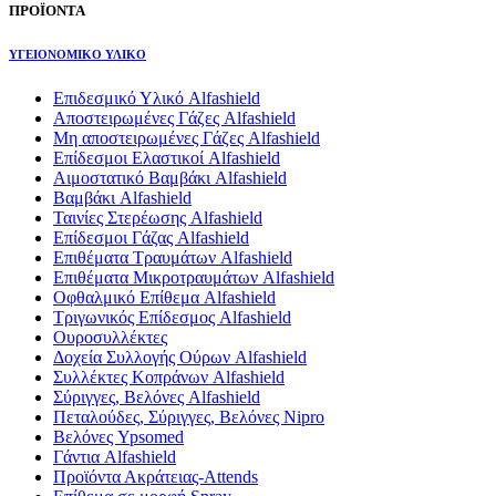
ΠΡΟΪΟΝΤΑ
ΥΓΕΙΟΝΟΜΙΚΟ ΥΛΙΚΟ
Επιδεσμικό Υλικό Alfashield
Αποστειρωμένες Γάζες Alfashield
Μη αποστειρωμένες Γάζες Alfashield
Επίδεσμοι Ελαστικοί Alfashield
Αιμοστατικό Βαμβάκι Alfashield
Βαμβάκι Alfashield
Ταινίες Στερέωσης Alfashield
Επίδεσμοι Γάζας Alfashield
Επιθέματα Τραυμάτων Alfashield
Επιθέματα Μικροτραυμάτων Alfashield
Οφθαλμικό Eπίθεμα Alfashield
Τριγωνικός Επίδεσμος Alfashield
Ουροσυλλέκτες
Δοχεία Συλλογής Ούρων Alfashield
Συλλέκτες Κοπράνων Alfashield
Σύριγγες, Βελόνες Alfashield
Πεταλούδες, Σύριγγες, Βελόνες Nipro
Βελόνες Ypsomed
Γάντια Alfashield
Προϊόντα Ακράτειας-Attends