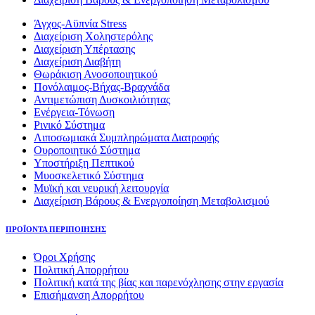
Άγχος-Αϋπνία Stress
Διαχείριση Χοληστερόλης
Διαχείριση Υπέρτασης
Διαχείριση Διαβήτη
Θωράκιση Ανοσοποιητικού
Πονόλαιμος-Βήχας-Βραχνάδα
Αντιμετώπιση Δυσκοιλιότητας
Eνέργεια-Τόνωση
Ρινικό Σύστημα
Λιποσωμιακά Συμπληρώματα Διατροφής
Ουροποιητικό Σύστημα
Υποστήριξη Πεπτικού
Μυοσκελετικό Σύστημα
Μυϊκή και νευρική λειτουργία
Διαχείριση Βάρους & Ενεργοποίηση Μεταβολισμού
ΠΡΟΪΟΝΤΑ ΠΕΡΙΠΟΙΗΣΗΣ
Όροι Χρήσης
Πολιτική Απορρήτου
Πολιτική κατά της βίας και παρενόχλησης στην εργασία
Επισήμανση Απορρήτου