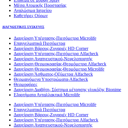
Επίθεμα σε μορφή Spray
Μέσα Ατομικής Προστασίας
Αναλώσιμα Ιατρείου
Καθετήρες Ούρων
ΔΙΑΓΝΩΣΤΙΚΕΣ ΣΥΣΚΕΥΕΣ
Διαχείριση Υπέρτασης-Πιεσόμετρα Microlife
Επαγγελματικά Πιεσόμετρα
Διαχείριση Βάρους-Ζυγαριές HD Corner
Διαχείριση Υπέρτασης-Πιεσόμετρα Alfacheck
Διαχείριση Αναπνευστικού-Νεφελοποιητής
Διαχείριση Θερμοκρασίας-Θερμόμετρα Alfacheck
Διαχείριση Θερμοκρασίας-Θερμόμετρα Microlife
Διαχείριση Άσθματος-Οξύμετρα Alfacheck
Θερμαινόμενα Υποστρώματα-Alfacheck
Θερμοφόρες
Διαχείριση Διαβήτη- Σύστημα μέτρησης γλυκόζης Bionime
Εξαρτήματα Ανταλλακτικά Microlife
Διαχείριση Υπέρτασης-Πιεσόμετρα Microlife
Επαγγελματικά Πιεσόμετρα
Διαχείριση Βάρους-Ζυγαριές HD Corner
Διαχείριση Υπέρτασης-Πιεσόμετρα Alfacheck
Διαχείριση Αναπνευστικού-Νεφελοποιητής