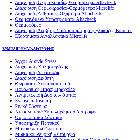
Διαχείριση Θερμοκρασίας-Θερμόμετρα Alfacheck
Διαχείριση Θερμοκρασίας-Θερμόμετρα Microlife
Διαχείριση Άσθματος-Οξύμετρα Alfacheck
Θερμαινόμενα Υποστρώματα-Alfacheck
Θερμοφόρες
Διαχείριση Διαβήτη- Σύστημα μέτρησης γλυκόζης Bionime
Εξαρτήματα Ανταλλακτικά Microlife
ΣΥΜΠΛΗΡΩΜΑΤΑ ΔΙΑΤΡΟΦΗΣ
Άγχος-Αϋπνία Stress
Διαχείριση Χοληστερόλης
Διαχείριση Υπέρτασης
Διαχείριση Διαβήτη
Θωράκιση Ανοσοποιητικού
Πονόλαιμος-Βήχας-Βραχνάδα
Αντιμετώπιση Δυσκοιλιότητας
Eνέργεια-Τόνωση
Ρινικό Σύστημα
Λιποσωμιακά Συμπληρώματα Διατροφής
Ουροποιητικό Σύστημα
Υποστήριξη Πεπτικού
Μυοσκελετικό Σύστημα
Μυϊκή και νευρική λειτουργία
Διαχείριση Βάρους & Ενεργοποίηση Μεταβολισμού