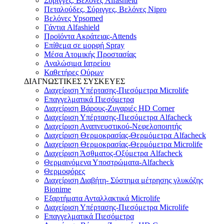
Σύριγγες, Βελόνες Alfashield
Πεταλούδες, Σύριγγες, Βελόνες Nipro
Βελόνες Ypsomed
Γάντια Alfashield
Προϊόντα Ακράτειας-Attends
Επίθεμα σε μορφή Spray
Μέσα Ατομικής Προστασίας
Αναλώσιμα Ιατρείου
Καθετήρες Ούρων
ΔΙΑΓΝΩΣΤΙΚΕΣ ΣΥΣΚΕΥΕΣ
Διαχείριση Υπέρτασης-Πιεσόμετρα Microlife
Επαγγελματικά Πιεσόμετρα
Διαχείριση Βάρους-Ζυγαριές HD Corner
Διαχείριση Υπέρτασης-Πιεσόμετρα Alfacheck
Διαχείριση Αναπνευστικού-Νεφελοποιητής
Διαχείριση Θερμοκρασίας-Θερμόμετρα Alfacheck
Διαχείριση Θερμοκρασίας-Θερμόμετρα Microlife
Διαχείριση Άσθματος-Οξύμετρα Alfacheck
Θερμαινόμενα Υποστρώματα-Alfacheck
Θερμοφόρες
Διαχείριση Διαβήτη- Σύστημα μέτρησης γλυκόζης
Bionime
Εξαρτήματα Ανταλλακτικά Microlife
Διαχείριση Υπέρτασης-Πιεσόμετρα Microlife
Επαγγελματικά Πιεσόμετρα