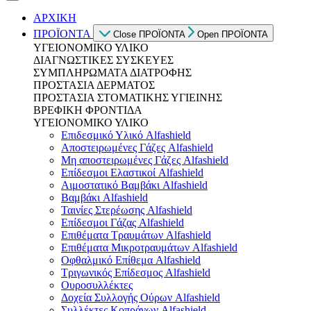
ΑΡΧΙΚΗ
ΠΡΟΪΟΝΤΑ
Close ΠΡΟΪΟΝΤΑ
Open ΠΡΟΪΟΝΤΑ
ΥΓΕΙΟΝΟΜΙΚΟ ΥΛΙΚΟ
ΔΙΑΓΝΩΣΤΙΚΕΣ ΣΥΣΚΕΥΕΣ
ΣΥΜΠΛΗΡΩΜΑΤΑ ΔΙΑΤΡΟΦΗΣ
ΠΡΟΣΤΑΣΙΑ ΔΕΡΜΑΤΟΣ
ΠΡΟΣΤΑΣΙΑ ΣΤΟΜΑΤΙΚΗΣ ΥΓΙΕΙΝΗΣ
ΒΡΕΦΙΚΗ ΦΡΟΝΤΙΔΑ
ΥΓΕΙΟΝΟΜΙΚΟ ΥΛΙΚΟ
Επιδεσμικό Υλικό Alfashield
Αποστειρωμένες Γάζες Alfashield
Μη αποστειρωμένες Γάζες Alfashield
Επίδεσμοι Ελαστικοί Alfashield
Αιμοστατικό Βαμβάκι Alfashield
Βαμβάκι Alfashield
Ταινίες Στερέωσης Alfashield
Επίδεσμοι Γάζας Alfashield
Επιθέματα Τραυμάτων Alfashield
Επιθέματα Μικροτραυμάτων Alfashield
Οφθαλμικό Eπίθεμα Alfashield
Τριγωνικός Επίδεσμος Alfashield
Ουροσυλλέκτες
Δοχεία Συλλογής Ούρων Alfashield
Συλλέκτες Κοπράνων Alfashield