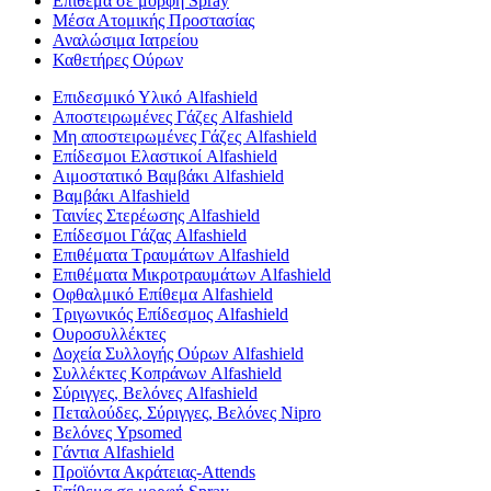
Επίθεμα σε μορφή Spray
Μέσα Ατομικής Προστασίας
Αναλώσιμα Ιατρείου
Καθετήρες Ούρων
Επιδεσμικό Υλικό Alfashield
Αποστειρωμένες Γάζες Alfashield
Μη αποστειρωμένες Γάζες Alfashield
Επίδεσμοι Ελαστικοί Alfashield
Αιμοστατικό Βαμβάκι Alfashield
Βαμβάκι Alfashield
Ταινίες Στερέωσης Alfashield
Επίδεσμοι Γάζας Alfashield
Επιθέματα Τραυμάτων Alfashield
Επιθέματα Μικροτραυμάτων Alfashield
Οφθαλμικό Eπίθεμα Alfashield
Τριγωνικός Επίδεσμος Alfashield
Ουροσυλλέκτες
Δοχεία Συλλογής Ούρων Alfashield
Συλλέκτες Κοπράνων Alfashield
Σύριγγες, Βελόνες Alfashield
Πεταλούδες, Σύριγγες, Βελόνες Nipro
Βελόνες Ypsomed
Γάντια Alfashield
Προϊόντα Ακράτειας-Attends