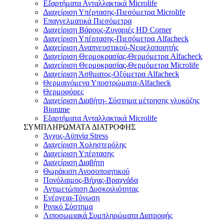
Εξαρτήματα Ανταλλακτικά Microlife
Διαχείριση Υπέρτασης-Πιεσόμετρα Microlife
Επαγγελματικά Πιεσόμετρα
Διαχείριση Βάρους-Ζυγαριές HD Corner
Διαχείριση Υπέρτασης-Πιεσόμετρα Alfacheck
Διαχείριση Αναπνευστικού-Νεφελοποιητής
Διαχείριση Θερμοκρασίας-Θερμόμετρα Alfacheck
Διαχείριση Θερμοκρασίας-Θερμόμετρα Microlife
Διαχείριση Άσθματος-Οξύμετρα Alfacheck
Θερμαινόμενα Υποστρώματα-Alfacheck
Θερμοφόρες
Διαχείριση Διαβήτη- Σύστημα μέτρησης γλυκόζης
Bionime
Εξαρτήματα Ανταλλακτικά Microlife
ΣΥΜΠΛΗΡΩΜΑΤΑ ΔΙΑΤΡΟΦΗΣ
Άγχος-Αϋπνία Stress
Διαχείριση Χοληστερόλης
Διαχείριση Υπέρτασης
Διαχείριση Διαβήτη
Θωράκιση Ανοσοποιητικού
Πονόλαιμος-Βήχας-Βραχνάδα
Αντιμετώπιση Δυσκοιλιότητας
Eνέργεια-Τόνωση
Ρινικό Σύστημα
Λιποσωμιακά Συμπληρώματα Διατροφής