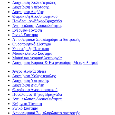
Διαχείριση Χοληστερόλης
Διαχείριση Υπέρτασης
Διαχείριση Διαβήτη
Θωράκιση Ανοσοποιητικού
Πονόλαιμος-Βήχας-Βραχνάδα
Αντιμετώπιση Δυσκοιλιότητας
Eνέργεια-Τόνωση
Ρινικό Σύστημα
Λιποσωμιακά Συμπληρώματα Διατροφής
Ουροποιητικό Σύστημα
Υποστήριξη Πεπτικού
Μυοσκελετικό Σύστημα
Μυϊκή και νευρική λειτουργία
Διαχείριση Βάρους & Ενεργοποίηση Μεταβολισμού
Άγχος-Αϋπνία Stress
Διαχείριση Χοληστερόλης
Διαχείριση Υπέρτασης
Διαχείριση Διαβήτη
Θωράκιση Ανοσοποιητικού
Πονόλαιμος-Βήχας-Βραχνάδα
Αντιμετώπιση Δυσκοιλιότητας
Eνέργεια-Τόνωση
Ρινικό Σύστημα
Λιποσωμιακά Συμπληρώματα Διατροφής