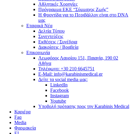
Αθλητικές Χορηγίες
Πρόγραμμα ΕΚΕ “Σύμμαχος Ζωής”
Η Φροντίδα για το Περιβάλλον είναι στο DNA
μας
Εταιρικά Νέα
Δελτία Τύπου
Συνεντεύξεις
Εκθέσεις / Συνέδρια
Διακρίσεις / Βραβεία
Επικοινωνία
Λεωφόρος Λαυρίου 151, Παιανία, 190 02
Αθήνα
Τηλέφωνο: +30 210 6645751
E-Mail: info@karabinismedical.gr
Δείτε τα social media μας:
LinkedIn
Facebook
Instagram
Youtube
Υποβολή πρότασης προς την Karabinis Medical
Καριέρα
Faq
Media
Φαρμακεία
EL