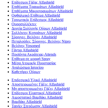
Επίδεσμοι Γάζας Alfashield
Επιθέματα Τραυμάτων Alfashield
Επιθέματα Μικροτραυμάτων Alfashield
Οφθαλμικό Eπίθεμα Alfashield
Τριγωνικός Επίδεσμος Alfashield
Ουροσυλλέκτες
Δοχεία Συλλογής Ούρων Alfashield
Συλλέκτες Κοπράνων Alfashield
Σύριγγες, Βελόνες Alfashield
Πεταλούδες, Σύριγγες, Βελόνες Nipro
Βελόνες Ypsomed
Γάντια Alfashield
Προϊόντα Ακράτειας-Attends
Επίθεμα σε μορφή Spray
Μέσα Ατομικής Προστασίας
Αναλώσιμα Ιατρείου
Καθετήρες Ούρων
Επιδεσμικό Υλικό Alfashield
Αποστειρωμένες Γάζες Alfashield
Μη αποστειρωμένες Γάζες Alfashield
Επίδεσμοι Ελαστικοί Alfashield
Αιμοστατικό Βαμβάκι Alfashield
Βαμβάκι Alfashield
Ταινίες Στερέωσης Alfashield