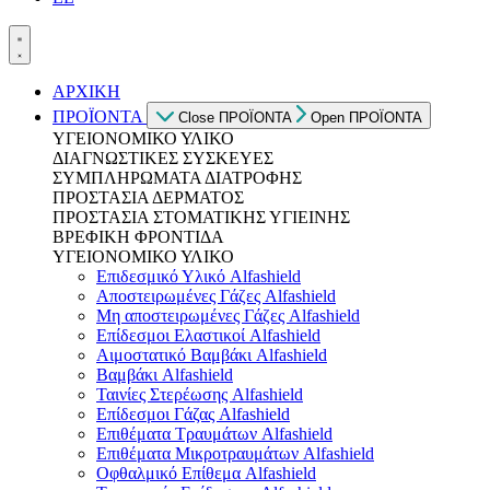
ΑΡΧΙΚΗ
ΠΡΟΪΟΝΤΑ
Close ΠΡΟΪΟΝΤΑ
Open ΠΡΟΪΟΝΤΑ
ΥΓΕΙΟΝΟΜΙΚΟ ΥΛΙΚΟ
ΔΙΑΓΝΩΣΤΙΚΕΣ ΣΥΣΚΕΥΕΣ
ΣΥΜΠΛΗΡΩΜΑΤΑ ΔΙΑΤΡΟΦΗΣ
ΠΡΟΣΤΑΣΙΑ ΔΕΡΜΑΤΟΣ
ΠΡΟΣΤΑΣΙΑ ΣΤΟΜΑΤΙΚΗΣ ΥΓΙΕΙΝΗΣ
ΒΡΕΦΙΚΗ ΦΡΟΝΤΙΔΑ
ΥΓΕΙΟΝΟΜΙΚΟ ΥΛΙΚΟ
Επιδεσμικό Υλικό Alfashield
Αποστειρωμένες Γάζες Alfashield
Μη αποστειρωμένες Γάζες Alfashield
Επίδεσμοι Ελαστικοί Alfashield
Αιμοστατικό Βαμβάκι Alfashield
Βαμβάκι Alfashield
Ταινίες Στερέωσης Alfashield
Επίδεσμοι Γάζας Alfashield
Επιθέματα Τραυμάτων Alfashield
Επιθέματα Μικροτραυμάτων Alfashield
Οφθαλμικό Eπίθεμα Alfashield