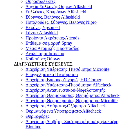
Ουροσυλλέκτες
Δοχεία Συλλογής Ούρων Alfashield
Συλλέκτες Κοπράνων Alfashield
Σύριγγες, Βελόνες Alfashield
Πεταλούδες, Σύριγγες, Βελόνες Nipro
Βελόνες Ypsomed
Γάντια Alfashield
Προϊόντα Ακράτειας-Attends
Επίθεμα σε μορφή Spray
Μέσα Ατομικής Προστασίας
Αναλώσιμα Ιατρείου
Καθετήρες Ούρων
ΔΙΑΓΝΩΣΤΙΚΕΣ ΣΥΣΚΕΥΕΣ
Διαχείριση Υπέρτασης-Πιεσόμετρα Microlife
Επαγγελματικά Πιεσόμετρα
Διαχείριση Βάρους-Ζυγαριές HD Corner
Διαχείριση Υπέρτασης-Πιεσόμετρα Alfacheck
Διαχείριση Αναπνευστικού-Νεφελοποιητής
Διαχείριση Θερμοκρασίας-Θερμόμετρα Alfacheck
Διαχείριση Θερμοκρασίας-Θερμόμετρα Microlife
Διαχείριση Άσθματος-Οξύμετρα Alfacheck
Θερμαινόμενα Υποστρώματα-Alfacheck
Θερμοφόρες
Διαχείριση Διαβήτη- Σύστημα μέτρησης γλυκόζης
Bionime