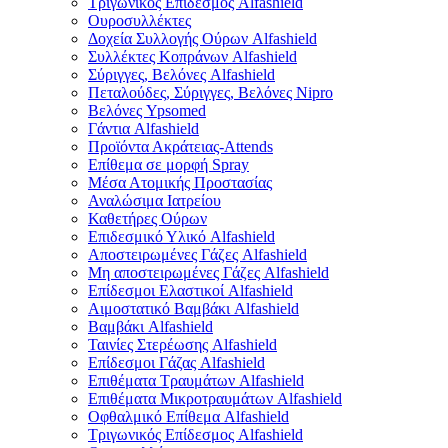
Τριγωνικός Επίδεσμος Alfashield
Ουροσυλλέκτες
Δοχεία Συλλογής Ούρων Alfashield
Συλλέκτες Κοπράνων Alfashield
Σύριγγες, Βελόνες Alfashield
Πεταλούδες, Σύριγγες, Βελόνες Nipro
Βελόνες Ypsomed
Γάντια Alfashield
Προϊόντα Ακράτειας-Attends
Επίθεμα σε μορφή Spray
Μέσα Ατομικής Προστασίας
Αναλώσιμα Ιατρείου
Καθετήρες Ούρων
Επιδεσμικό Υλικό Alfashield
Αποστειρωμένες Γάζες Alfashield
Μη αποστειρωμένες Γάζες Alfashield
Επίδεσμοι Ελαστικοί Alfashield
Αιμοστατικό Βαμβάκι Alfashield
Βαμβάκι Alfashield
Ταινίες Στερέωσης Alfashield
Επίδεσμοι Γάζας Alfashield
Επιθέματα Τραυμάτων Alfashield
Επιθέματα Μικροτραυμάτων Alfashield
Οφθαλμικό Eπίθεμα Alfashield
Τριγωνικός Επίδεσμος Alfashield