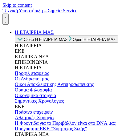
Skip to content
Τεχνική Υποστήριξη – Σημεία Service
Η ΕΤΑΙΡΕΙΑ ΜΑΣ
Close Η ΕΤΑΙΡΕΙΑ ΜΑΣ
Open Η ΕΤΑΙΡΕΙΑ ΜΑΣ
Η ΕΤΑΙΡΕΙΑ
ΕΚΕ
ΕΤΑΙΡΙΚΑ ΝΕΑ
ΕΠΙΚΟΙΝΩΝΙΑ
Η ΕΤΑΙΡΕΙΑ
Προφιλ εταιρειας
Οι Ανθρωποι μας
Οικοι Αποκλειστικης Αντιπροσωπευσης
Οραμα ΦιλοσοφΙα
Οικονομικα στοιχεΙα
Σημαντικες Χρονολογιες
ΕΚΕ
Πράσινο επιχειρείν
Αθλητικές Χορηγίες
Η Φροντίδα για το Περιβάλλον είναι στο DNA μας
Πρόγραμμα ΕΚΕ “Σύμμαχος Ζωής”
ΕΤΑΙΡΙΚΑ ΝΕΑ