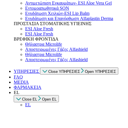
Αντιμετώπιση Εγκαυμάτων- ESI Aloe Vera Gel
Εντομοαπωθητικά SON
Ενυδάτωση Χειλιών-ESI Lip Balm
Ενυδάτωση και Επανόρθωση Alfaplastin Derma
ΠΡΟΣΤΑΣΙΑ ΣΤΟΜΑΤΙΚΗΣ ΥΓΙΕΙΝΗΣ
ESI Αloe Fresh
ESI Αloe Fresh
ΒΡΕΦΙΚΗ ΦΡΟΝΤΙΔΑ
Θήλαστρα Microlife
Αποστειρωμένες Γάζες Alfashield
Θήλαστρα Microlife
Αποστειρωμένες Γάζες Alfashield
ΥΠΗΡΕΣΙΕΣ
Close ΥΠΗΡΕΣΙΕΣ
Open ΥΠΗΡΕΣΙΕΣ
FAQ
MEDIA
ΦΑΡΜΑΚΕΙΑ
EL
Close EL
Open EL
EL