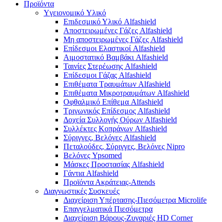
Προϊόντα
Yγειονομικό Yλικό
Επιδεσμικό Υλικό Alfashield
Αποστειρωμένες Γάζες Alfashield
Μη αποστειρωμένες Γάζες Alfashield
Επίδεσμοι Ελαστικοί Alfashield
Αιμοστατικό Βαμβάκι Alfashield
Ταινίες Στερέωσης Alfashield
Επίδεσμοι Γάζας Alfashield
Επιθέματα Τραυμάτων Alfashield
Επιθέματα Μικροτραυμάτων Alfashield
Οφθαλμικό Eπίθεμα Alfashield
Τριγωνικός Επίδεσμος Alfashield
Δοχεία Συλλογής Ούρων Alfashield
Συλλέκτες Κοπράνων Alfashield
Σύριγγες, Βελόνες Alfashield
Πεταλούδες, Σύριγγες, Βελόνες Nipro
Βελόνες Ypsomed
Μάσκες Προστασίας Alfashield
Γάντια Alfashield
Προϊόντα Ακράτειας-Attends
Διαγνωστικές Συσκευές
Διαχείριση Υπέρτασης-Πιεσόμετρα Microlife
Επαγγελματικά Πιεσόμετρα
Διαχείριση Βάρους-Ζυγαριές HD Corner