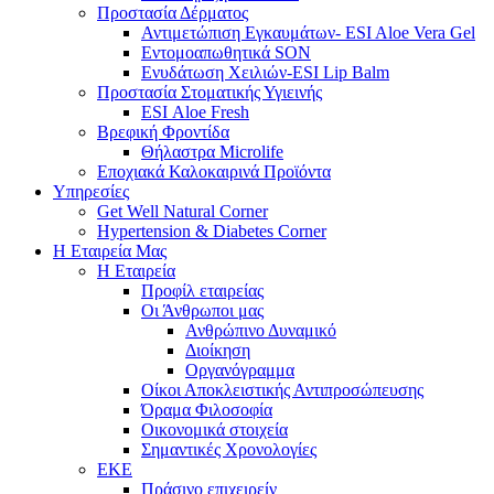
Προστασία Δέρματος
Αντιμετώπιση Εγκαυμάτων- ESI Aloe Vera Gel
Εντομοαπωθητικά SON
Ενυδάτωση Χειλιών-ESI Lip Balm
Προστασία Στοματικής Υγιεινής
ESI Αloe Fresh
Βρεφική Φροντίδα
Θήλαστρα Microlife
Εποχιακά Καλοκαιρινά Προϊόντα
Υπηρεσίες
Get Well Natural Corner
Hypertension & Diabetes Corner
Η Εταιρεία Μας
Η Εταιρεία
Προφίλ εταιρείας
Οι Άνθρωποι μας
Ανθρώπινο Δυναμικό
Διοίκηση
Οργανόγραμμα
Οίκοι Αποκλειστικής Αντιπροσώπευσης
Όραμα Φιλοσοφία
Οικονομικά στοιχεία
Σημαντικές Χρονολογίες
ΕΚΕ
Πράσινο επιχειρείν