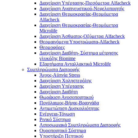
Διαχείριση Υπέρτασης-Πιεσόμετρα Alfacheck
Διαχείριση Αναπνευστικού-Νεφελοποιητής
Διαχείριση Θερμοκρασίας-Θερμόμετρα
Alfacheck
Διαχείριση Θερμοκρασίας-Θερμόμετρα
Microlife
Διαχείριση Άσθματος-Οξύμετρα Alfacheck
Θερμαινόμενα Υποστρώματα-Alfacheck
Θερμοφόρες
Διαχείριση Διαβήτη- Σύστημα μέτρησης
γλυκόζης Bionime
Εξαρτήματα Ανταλλακτικά Microlife
Συμπληρώματα Διατροφής
Άγχος-Αϋπνία Stress
Διαχείριση Χοληστερόλης
Διαχείριση Υπέρτασης
Διαχείριση Διαβήτη
Θωράκιση Ανοσοποιητικού
Πονόλαιμος-Βήχας-Βραχνάδα
Αντιμετώπιση Δυσκοιλιότητας
Eνέργεια-Τόνωση
Ρινικό Σύστημα
Λιποσωμιακά Συμπληρώματα Διατροφής
Ουροποιητικό Σύστημα
Υποστήριξη Πεπτικού