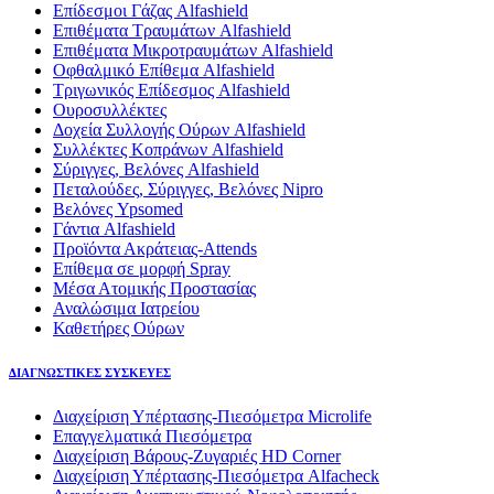
Επίδεσμοι Γάζας Alfashield
Επιθέματα Τραυμάτων Alfashield
Επιθέματα Μικροτραυμάτων Alfashield
Οφθαλμικό Eπίθεμα Alfashield
Τριγωνικός Επίδεσμος Alfashield
Ουροσυλλέκτες
Δοχεία Συλλογής Ούρων Alfashield
Συλλέκτες Κοπράνων Alfashield
Σύριγγες, Βελόνες Alfashield
Πεταλούδες, Σύριγγες, Βελόνες Nipro
Βελόνες Ypsomed
Γάντια Alfashield
Προϊόντα Ακράτειας-Attends
Επίθεμα σε μορφή Spray
Μέσα Ατομικής Προστασίας
Αναλώσιμα Ιατρείου
Καθετήρες Ούρων
ΔΙΑΓΝΩΣΤΙΚΕΣ ΣΥΣΚΕΥΕΣ
Διαχείριση Υπέρτασης-Πιεσόμετρα Microlife
Επαγγελματικά Πιεσόμετρα
Διαχείριση Βάρους-Ζυγαριές HD Corner
Διαχείριση Υπέρτασης-Πιεσόμετρα Alfacheck