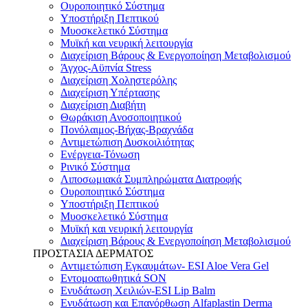
Ουροποιητικό Σύστημα
Υποστήριξη Πεπτικού
Μυοσκελετικό Σύστημα
Μυϊκή και νευρική λειτουργία
Διαχείριση Βάρους & Ενεργοποίηση Μεταβολισμού
Άγχος-Αϋπνία Stress
Διαχείριση Χοληστερόλης
Διαχείριση Υπέρτασης
Διαχείριση Διαβήτη
Θωράκιση Ανοσοποιητικού
Πονόλαιμος-Βήχας-Βραχνάδα
Αντιμετώπιση Δυσκοιλιότητας
Eνέργεια-Τόνωση
Ρινικό Σύστημα
Λιποσωμιακά Συμπληρώματα Διατροφής
Ουροποιητικό Σύστημα
Υποστήριξη Πεπτικού
Μυοσκελετικό Σύστημα
Μυϊκή και νευρική λειτουργία
Διαχείριση Βάρους & Ενεργοποίηση Μεταβολισμού
ΠΡΟΣΤΑΣΙΑ ΔΕΡΜΑΤΟΣ
Αντιμετώπιση Εγκαυμάτων- ESI Aloe Vera Gel
Εντομοαπωθητικά SON
Ενυδάτωση Χειλιών-ESI Lip Balm
Ενυδάτωση και Επανόρθωση Alfaplastin Derma